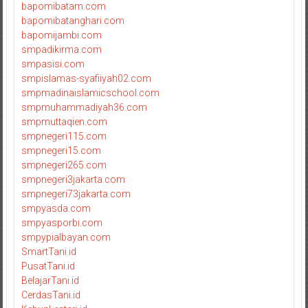
bapomibatam.com
bapomibatanghari.com
bapomijambi.com
smpadikirma.com
smpasisi.com
smpislamas-syafiiyah02.com
smpmadinaislamicschool.com
smpmuhammadiyah36.com
smpmuttaqien.com
smpnegeri115.com
smpnegeri15.com
smpnegeri265.com
smpnegeri3jakarta.com
smpnegeri73jakarta.com
smpyasda.com
smpyasporbi.com
smpypialbayan.com
SmartTani.id
PusatTani.id
BelajarTani.id
CerdasTani.id