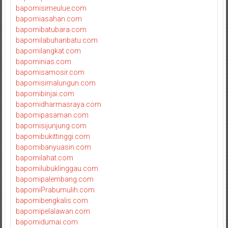
bapomisimeulue.com
bapomiasahan.com
bapomibatubara.com
bapomilabuhanbatu.com
bapomilangkat.com
bapominias.com
bapomisamosir.com
bapomisimalungun.com
bapomibinjai.com
bapomidharmasraya.com
bapomipasaman.com
bapomisijunjung.com
bapomibukittinggi.com
bapomibanyuasin.com
bapomilahat.com
bapomilubuklinggau.com
bapomipalembang.com
bapomiPrabumulih.com
bapomibengkalis.com
bapomipelalawan.com
bapomidumai.com