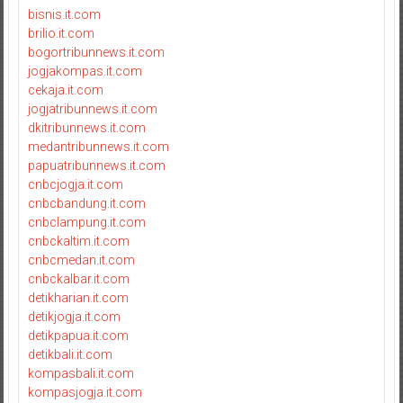
bisnis.it.com
brilio.it.com
bogortribunnews.it.com
jogjakompas.it.com
cekaja.it.com
jogjatribunnews.it.com
dkitribunnews.it.com
medantribunnews.it.com
papuatribunnews.it.com
cnbcjogja.it.com
cnbcbandung.it.com
cnbclampung.it.com
cnbckaltim.it.com
cnbcmedan.it.com
cnbckalbar.it.com
detikharian.it.com
detikjogja.it.com
detikpapua.it.com
detikbali.it.com
kompasbali.it.com
kompasjogja.it.com