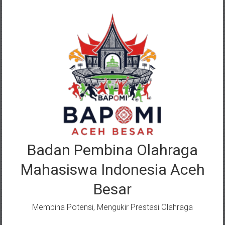
Lompat
ke
konten
Badan Pembina Olahraga
Mahasiswa Indonesia Aceh
Besar
Membina Potensi, Mengukir Prestasi Olahraga