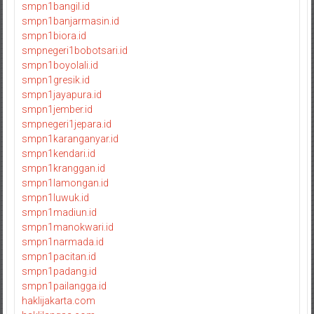
smpn1bangil.id
smpn1banjarmasin.id
smpn1biora.id
smpnegeri1bobotsari.id
smpn1boyolali.id
smpn1gresik.id
smpn1jayapura.id
smpn1jember.id
smpnegeri1jepara.id
smpn1karanganyar.id
smpn1kendari.id
smpn1kranggan.id
smpn1lamongan.id
smpn1luwuk.id
smpn1madiun.id
smpn1manokwari.id
smpn1narmada.id
smpn1pacitan.id
smpn1padang.id
smpn1pailangga.id
haklijakarta.com