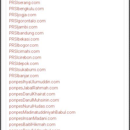
PRSIserang.com
PRSIbengkulu.com
PRSIjogja.com
PRSIgorontalo.com
PRSIjambi.com
PRSIbandung.com
PRSIbekasi.com
PRSIbogor.com
PRSIcimahi.com
PRSIcirebon.com
PRSIdepok.com
PRSIsukabumi.com
PRSIbanjar.com
ponpesIhyaUlumuddin.com
ponpesJabalRahmah.com
ponpesDarulKhairat.com
ponpesDarulMuhsinin.com
ponpesNurulHudas.com
ponpesMadinatuddiniyahBabul.com
ponpesInsanMadani.com
ponpesBaitilHikmah.com