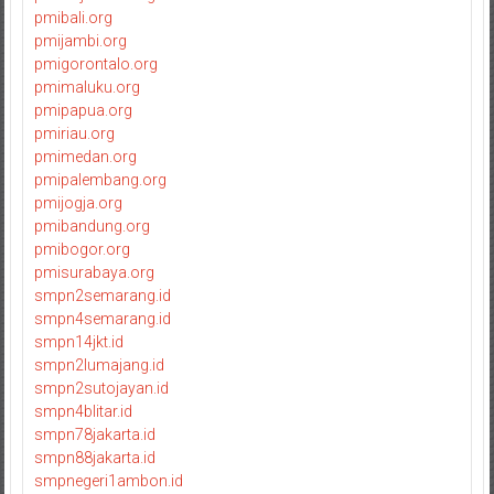
pmibali.org
pmijambi.org
pmigorontalo.org
pmimaluku.org
pmipapua.org
pmiriau.org
pmimedan.org
pmipalembang.org
pmijogja.org
pmibandung.org
pmibogor.org
pmisurabaya.org
smpn2semarang.id
smpn4semarang.id
smpn14jkt.id
smpn2lumajang.id
smpn2sutojayan.id
smpn4blitar.id
smpn78jakarta.id
smpn88jakarta.id
smpnegeri1ambon.id