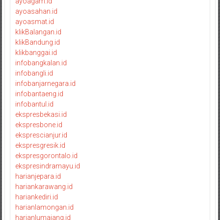
ayoagam.id
ayoasahan.id
ayoasmat.id
klikBalangan.id
klikBandung.id
klikbanggai.id
infobangkalan.id
infobangli.id
infobanjarnegara.id
infobantaeng.id
infobantul.id
ekspresbekasi.id
ekspresbone.id
eksprescianjur.id
ekspresgresik.id
ekspresgorontalo.id
ekspresindramayu.id
harianjepara.id
hariankarawang.id
hariankediri.id
harianlamongan.id
harianlumajang.id