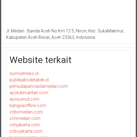
Jl. Medan - Banda Aceh No.Km 12 5, Niron, Kec. SukaMakmur,
Kabupaten Aceh Besar, Aceh 23363, Indonesia
Website terkait
sumselnews.id
publikjabodetabek.id
pemudapancasilamedan.com
ayokalimantan.com
ayosumut.com
bangsaoffline.com
cnbcmedan.com
cnnmedan.com
cnnjakarta.com
cnbcjakarta.com