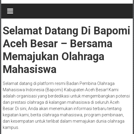
Selamat Datang Di Bapomi
Aceh Besar – Bersama
Memajukan Olahraga
Mahasiswa
Selamat datang di platform resmi Badan Pembina Olahraga
Mahasiswa Indonesia (Bapomi) Kabupaten Aceh Besar! Kami
adalah organisasi yang berdedikasi untuk mengembangkan potensi
dan prestasi olahraga di kalangan mahasiswa di seluruh Aceh
Besar. Di sini, Anda akan menemukan informasi terbaru tentang
kegiatan kami, berita olahraga mahasiswa, program pembinaan,
dan kesempatan untuk terlibat dalam memajukan dunia olahraga
kampus.