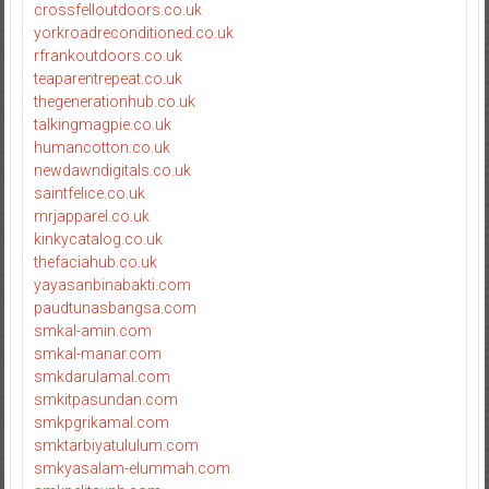
crossfelloutdoors.co.uk
yorkroadreconditioned.co.uk
rfrankoutdoors.co.uk
teaparentrepeat.co.uk
thegenerationhub.co.uk
talkingmagpie.co.uk
humancotton.co.uk
newdawndigitals.co.uk
saintfelice.co.uk
mrjapparel.co.uk
kinkycatalog.co.uk
thefaciahub.co.uk
yayasanbinabakti.com
paudtunasbangsa.com
smkal-amin.com
smkal-manar.com
smkdarulamal.com
smkitpasundan.com
smkpgrikamal.com
smktarbiyatululum.com
smkyasalam-elummah.com