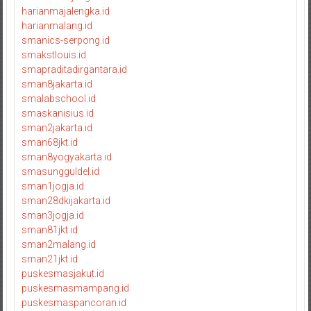
harianmajalengka.id
harianmalang.id
smanics-serpong.id
smakstlouis.id
smapraditadirgantara.id
sman8jakarta.id
smalabschool.id
smaskanisius.id
sman2jakarta.id
sman68jkt.id
sman8yogyakarta.id
smasungguldel.id
sman1jogja.id
sman28dkijakarta.id
sman3jogja.id
sman81jkt.id
sman2malang.id
sman21jkt.id
puskesmasjakut.id
puskesmasmampang.id
puskesmaspancoran.id