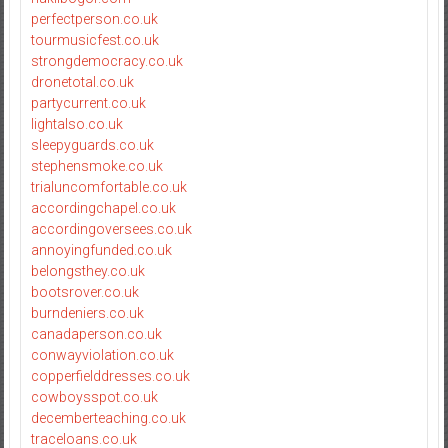
perfectperson.co.uk
tourmusicfest.co.uk
strongdemocracy.co.uk
dronetotal.co.uk
partycurrent.co.uk
lightalso.co.uk
sleepyguards.co.uk
stephensmoke.co.uk
trialuncomfortable.co.uk
accordingchapel.co.uk
accordingoversees.co.uk
annoyingfunded.co.uk
belongsthey.co.uk
bootsrover.co.uk
burndeniers.co.uk
canadaperson.co.uk
conwayviolation.co.uk
copperfielddresses.co.uk
cowboysspot.co.uk
decemberteaching.co.uk
traceloans.co.uk