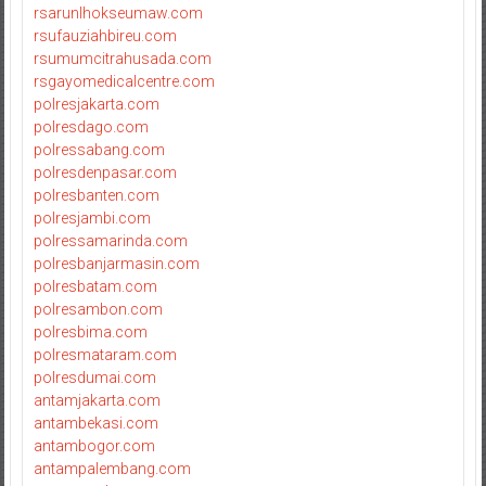
rsarunlhokseumaw.com
rsufauziahbireu.com
rsumumcitrahusada.com
rsgayomedicalcentre.com
polresjakarta.com
polresdago.com
polressabang.com
polresdenpasar.com
polresbanten.com
polresjambi.com
polressamarinda.com
polresbanjarmasin.com
polresbatam.com
polresambon.com
polresbima.com
polresmataram.com
polresdumai.com
antamjakarta.com
antambekasi.com
antambogor.com
antampalembang.com