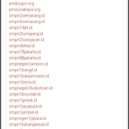
pmibogor.org
pmisurabaya.org
smpn2semarang.id
smpn4semarang.id
smpn14jkt.id
smpn2lumajang.id
smpn2sutojayan.id
smpn4blitar.id
smpn78jakarta.id
smpn88jakarta.id
smpnegeri1ambon.id
smpn1bangil.id
smpn1banjarmasin.id
smpn1biora.id
smpnegeri1bobotsari.id
smpn1boyolali.id
smpn1gresik.id
smpn1jayapura.id
smpn1jember.id
smpnegeri1jepara.id
smpn1karanganyar.id