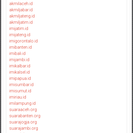
akmilaceh.id
akmiljabar.id
akmiljateng.id
akmiljatim.id
imijatim.id
imijateng.id
imigorontalo.id
imibanten.id
imibali.id
imijambi.id
imikalbar.id
imikalsel.id
imipapua.id
imisumbar.id
imisumut.id
imiriau.id
imilampung.id
suaraaceh.org
suarabanten.org
suarajogja.org
suarajambi.org