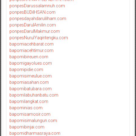
ponpesDarussalamnuh.com
ponpesBUDiIHSAN.com
ponpesdayahdarulilham.com
ponpesDarulAmilin.com
ponpesDarulMakmur.com
ponpesNurulYaqintengku.com
bapomiacehbarat.com
bapomiacehtimur.com
bapomibireuen.com
bapomigayolues.com
bapomipidie.com
bapomisimeulue.com
bapomiasahan.com
bapomibatubara.com
bapomilabuhanbatu.com
bapomilangkat.com
bapominias.com
bapomisamosir.com
bapomisimalungun.com
bapomibinjai.com
bapomidharmasraya.com