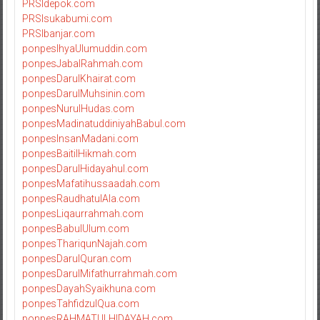
PRSIdepok.com
PRSIsukabumi.com
PRSIbanjar.com
ponpesIhyaUlumuddin.com
ponpesJabalRahmah.com
ponpesDarulKhairat.com
ponpesDarulMuhsinin.com
ponpesNurulHudas.com
ponpesMadinatuddiniyahBabul.com
ponpesInsanMadani.com
ponpesBaitilHikmah.com
ponpesDarulHidayahul.com
ponpesMafatihussaadah.com
ponpesRaudhatulAla.com
ponpesLiqaurrahmah.com
ponpesBabulUlum.com
ponpesThariqunNajah.com
ponpesDarulQuran.com
ponpesDarulMifathurrahmah.com
ponpesDayahSyaikhuna.com
ponpesTahfidzulQua.com
ponpesRAHMATULHIDAYAH.com