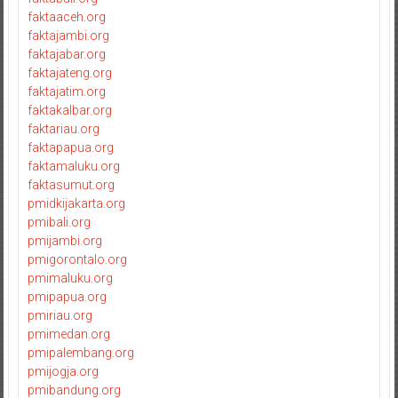
faktaaceh.org
faktajambi.org
faktajabar.org
faktajateng.org
faktajatim.org
faktakalbar.org
faktariau.org
faktapapua.org
faktamaluku.org
faktasumut.org
pmidkijakarta.org
pmibali.org
pmijambi.org
pmigorontalo.org
pmimaluku.org
pmipapua.org
pmiriau.org
pmimedan.org
pmipalembang.org
pmijogja.org
pmibandung.org