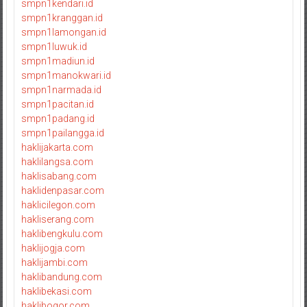
smpn1kendari.id
smpn1kranggan.id
smpn1lamongan.id
smpn1luwuk.id
smpn1madiun.id
smpn1manokwari.id
smpn1narmada.id
smpn1pacitan.id
smpn1padang.id
smpn1pailangga.id
haklijakarta.com
haklilangsa.com
haklisabang.com
haklidenpasar.com
haklicilegon.com
hakliserang.com
haklibengkulu.com
haklijogja.com
haklijambi.com
haklibandung.com
haklibekasi.com
haklibogor.com