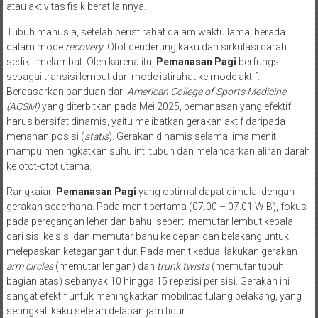
atau aktivitas fisik berat lainnya.
Tubuh manusia, setelah beristirahat dalam waktu lama, berada
dalam mode
recovery
. Otot cenderung kaku dan sirkulasi darah
sedikit melambat. Oleh karena itu,
Pemanasan Pagi
berfungsi
sebagai transisi lembut dari mode istirahat ke mode aktif.
Berdasarkan panduan dari
American College of Sports Medicine
(ACSM)
yang diterbitkan pada Mei 2025, pemanasan yang efektif
harus bersifat dinamis, yaitu melibatkan gerakan aktif daripada
menahan posisi (
statis
). Gerakan dinamis selama lima menit
mampu meningkatkan suhu inti tubuh dan melancarkan aliran darah
ke otot-otot utama.
Rangkaian
Pemanasan Pagi
yang optimal dapat dimulai dengan
gerakan sederhana. Pada menit pertama (07.00 – 07.01 WIB), fokus
pada peregangan leher dan bahu, seperti memutar lembut kepala
dari sisi ke sisi dan memutar bahu ke depan dan belakang untuk
melepaskan ketegangan tidur. Pada menit kedua, lakukan gerakan
arm circles
(memutar lengan) dan
trunk twists
(memutar tubuh
bagian atas) sebanyak 10 hingga 15 repetisi per sisi. Gerakan ini
sangat efektif untuk meningkatkan mobilitas tulang belakang, yang
seringkali kaku setelah delapan jam tidur.