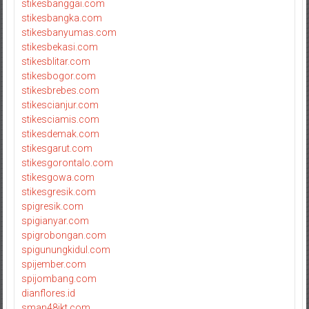
stikesbanggai.com
stikesbangka.com
stikesbanyumas.com
stikesbekasi.com
stikesblitar.com
stikesbogor.com
stikesbrebes.com
stikescianjur.com
stikesciamis.com
stikesdemak.com
stikesgarut.com
stikesgorontalo.com
stikesgowa.com
stikesgresik.com
spigresik.com
spigianyar.com
spigrobongan.com
spigunungkidul.com
spijember.com
spijombang.com
dianflores.id
sman48jkt.com