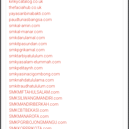
kinkycatalog.co.uk
thefaciahub.co.uk
yayasanbinabakti.com
paudtunasbangsa.com
smkal-amin.com
smkal-manar.com
smkdarulamal.com
smkitpasundan.com
smkpgrikamal.com
smktarbiyatululum.com
smkyasalam-elummah.com
smkpelitaynh.com
smkyasinacigombong.com
smknahdatululama.com
smkitraudhatululum.com
SMKMIFTAHULSALAM.com
SMKSILIWANGIMANDIRI.com
SMKMANDIRIBERKAH.com
SMKCBTBEKASI.com
SMKMANAROFA.com
SMKPGRIBOJONGMANGU.com
SMKKORPRIKOTA.com