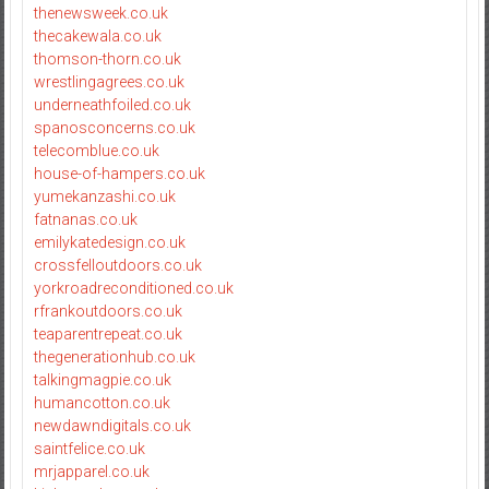
thenewsweek.co.uk
thecakewala.co.uk
thomson-thorn.co.uk
wrestlingagrees.co.uk
underneathfoiled.co.uk
spanosconcerns.co.uk
telecomblue.co.uk
house-of-hampers.co.uk
yumekanzashi.co.uk
fatnanas.co.uk
emilykatedesign.co.uk
crossfelloutdoors.co.uk
yorkroadreconditioned.co.uk
rfrankoutdoors.co.uk
teaparentrepeat.co.uk
thegenerationhub.co.uk
talkingmagpie.co.uk
humancotton.co.uk
newdawndigitals.co.uk
saintfelice.co.uk
mrjapparel.co.uk