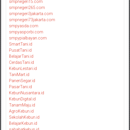
smpnegeri15.com
smpnegeri265.com
smpnegeri3jakarta.com
smpnegeri73jakarta.com
smpyasda.com
smpyasporbi.com
smpypialbayan.com
SmartTani.id
PusatTani.id
BelajarTani.id
CerdasTani.id
KebunLestari.id
TaniMart.id
PanenSegar.id
PasarTani.id
KebunNusantara.id
KebunDigital.id
TanamMaju.id
AgroKebun.id
SekolahKebun.id
BelajarKebun.id
sahabatkebun.id