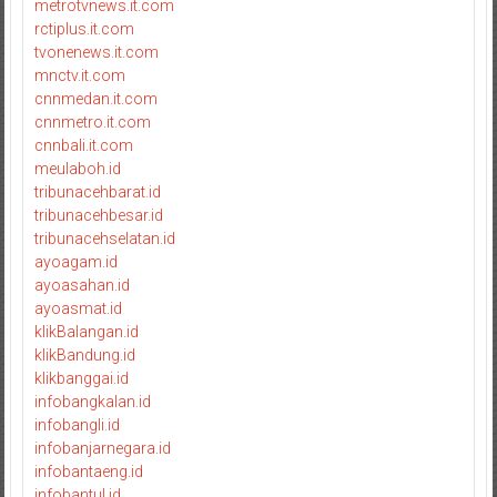
metrotvnews.it.com
rctiplus.it.com
tvonenews.it.com
mnctv.it.com
cnnmedan.it.com
cnnmetro.it.com
cnnbali.it.com
meulaboh.id
tribunacehbarat.id
tribunacehbesar.id
tribunacehselatan.id
ayoagam.id
ayoasahan.id
ayoasmat.id
klikBalangan.id
klikBandung.id
klikbanggai.id
infobangkalan.id
infobangli.id
infobanjarnegara.id
infobantaeng.id
infobantul.id