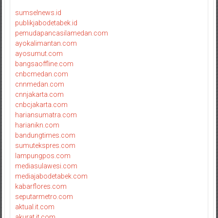
sumselnews.id
publikjabodetabek.id
pemudapancasilamedan.com
ayokalimantan.com
ayosumut.com
bangsaoffline.com
cnbcmedan.com
cnnmedan.com
cnnjakarta.com
cnbcjakarta.com
hariansumatra.com
harianikn.com
bandungtimes.com
sumutekspres.com
lampungpos.com
mediasulawesi.com
mediajabodetabek.com
kabarflores.com
seputarmetro.com
aktual.it.com
akurat.it.com