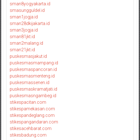
sman8yogyakarta.id
smasungguldel.id
sman1jogja.id
sman28dkijakarta.id
sman3jogja.id
sman81jkt.id
sman2malang.id
sman21jkt.id
puskesmasjakut.id
puskesmasmampang.id
puskesmaspancoran.id
puskesmasmenteng.id
puskesmassenen.id
puskesmaskramatjati.id
puskesmasngambeg.id
stikespacitan.com
stikespamekasan.com
stikespandeglang.com
stikespangandaran.com
stikesacehbarat.com
stikesbadung.com