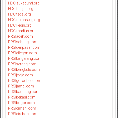
HDCIsukabumi.org
HDCIbanjar.org
HDCItegal.org
HDCIsemarang.org
HDCIkediri.org
HDCImadiun.org
PRSIaceh.com
PRSIsabang.com
PRSIdenpasar.com
PRSIcilegon.com
PRSItangerang.com
PRSIserang.com
PRSIbengkulu.com
PRSIjogja.com
PRSIgorontalo.com
PRSIjambi.com
PRSIbandung.com
PRSIbekasi.com
PRSIbogor.com
PRSIcimahi.com
PRSIcirebon.com