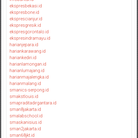
ekspresbekasi.id
ekspresbone.id
eksprescianjur.id
ekspresgresik.id
ekspresgorontalo.id
ekspresindramayu.id
harianjepara.id
hariankarawang.id
hariankediri.id
harianlamongan.id
harianlumajang.id
harianmajalengka.id
harianmalang.id
smanics-serpong.id
smakstlouis.id
smapraditadirgantara.id
sman8jakarta.id
smalabschool.id
smaskanisius.id
sman2jakarta.id
sman68jkt.id