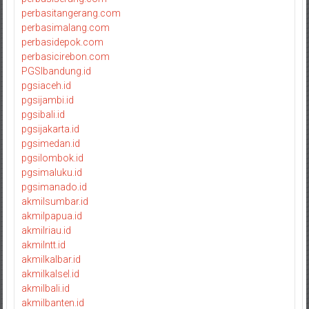
perbasitangerang.com
perbasimalang.com
perbasidepok.com
perbasicirebon.com
PGSIbandung.id
pgsiaceh.id
pgsijambi.id
pgsibali.id
pgsijakarta.id
pgsimedan.id
pgsilombok.id
pgsimaluku.id
pgsimanado.id
akmilsumbar.id
akmilpapua.id
akmilriau.id
akmilntt.id
akmilkalbar.id
akmilkalsel.id
akmilbali.id
akmilbanten.id