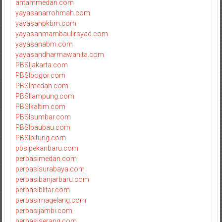
antammedan.com
yayasanarrohmah.com
yayasanpkbm.com
yayasanmambaulirsyad.com
yayasanabm.com
yayasandharmawanita.com
PBSIjakarta.com
PBSIbogor.com
PBSImedan.com
PBSIlampung.com
PBSIkaltim.com
PBSIsumbar.com
PBSIbaubau.com
PBSIbitung.com
pbsipekanbaru.com
perbasimedan.com
perbasisurabaya.com
perbasibanjarbaru.com
perbasiblitar.com
perbasimagelang.com
perbasijambi.com
perbasiserang.com