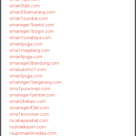
sman26jkt.com
sman03semarang.com
sman1sumbar.com
smanegeri1bantul.com
smanegeri1bogor.com
sman1surabaya.com
sman6jogja.com
sma1magelang.com
sman9jogja.com
smanegeri3bandung.com
smasutomo1.com
sman5jogja.com
smanegeri1tangerang.com
sma1purworejo.com
smanegeri1jember.com
sman2bekasi.com
smanegeri47jkt.com
sma1wonosari.com
rscahayasehat.com
rsumalikasim.com
rsuprimaintimedika.com