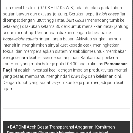
Tiga menit terakhir (07.03 – 07.05 WIB) adalah fokus pada tubuh
bagian bawah dan aktivasi jantung. Gerakan seperti
high knees
(lari
di tempat dengan lutut tinggi) atau
butt kicks
(menendang tumit ke
belakang) dilakukan selama 30 detik untuk menaikkan detak jantung
secara bertahap. Pemanasan diakhiri dengan beberapa set
bodyweight squats
ringan tanpa beban. Aktivitas singkat namun
intensif ini mengirimkan sinyal kuat kepada otak, meningkatkan
fokus, dan mempersiapkan sistem metabolisme untuk membakar
energi secara lebih efisien sepanjang hari. Bahkan bagi pekerja
kantoran yang mulai bekerja pukul 08.00 pagi, rutinitas
Pemanasan
Pagi
ini adalah investasi kecil dengan imbalan produktivitas mental
yang besar, membantu menghindari
brain fog
dan kelelahan dini.
Dengan tubuh yang sudah
siap
, fokus kerja pun menjadi jauh lebih
tajam.
Navigasi
BAPOMI Aceh Besar Transparansi Anggaran: Komitmen
Pengembangan Olahraga Mahasiswa yang Akuntabel