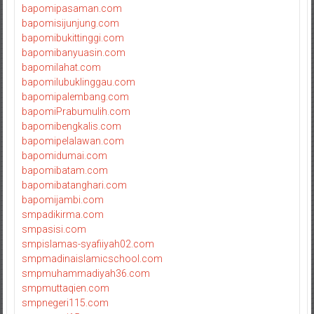
bapomipasaman.com
bapomisijunjung.com
bapomibukittinggi.com
bapomibanyuasin.com
bapomilahat.com
bapomilubuklinggau.com
bapomipalembang.com
bapomiPrabumulih.com
bapomibengkalis.com
bapomipelalawan.com
bapomidumai.com
bapomibatam.com
bapomibatanghari.com
bapomijambi.com
smpadikirma.com
smpasisi.com
smpislamas-syafiiyah02.com
smpmadinaislamicschool.com
smpmuhammadiyah36.com
smpmuttaqien.com
smpnegeri115.com