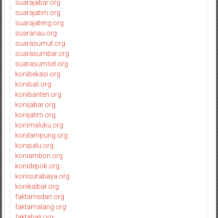
suarajabar.org
suarajatim.org
suarajateng.org
suarariau.org
suarasumut.org
suarasumbar.org
suarasumsel.org
konibekasi.org
konibali.org
konibanten.org
konijabar.org
konijatim.org
konimaluku.org
konilampung.org
konipalu.org
koniambon.org
konidepok.org
konisurabaya.org
konikalbar.org
faktamedan.org
faktamalang.org
faktabali.org