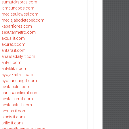
sumutekspres.com
lampungpos.com
mediasulawesi.com
mediajabodetabek.com
kabarflores.com
seputarmetro.com
aktual.it.com
akurat.it.com
antara.it.com
analisadaily.it.com
antv.it.com
antvklik.it.com
ayojakarta.it.com
ayobandung.it.com
beritabali.it.com
bangsaonline.it.com
beritajatim.it.com
beritasatu.it.com
bernas.it.com
bisnis.it.com
brilio.it.com