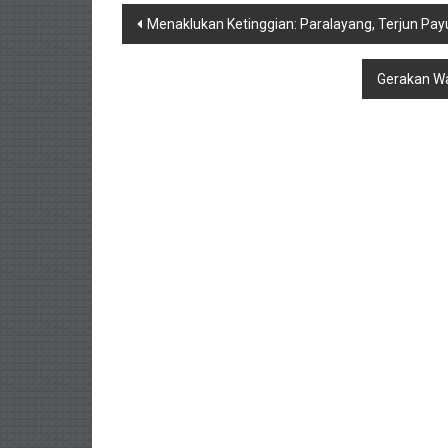
Navigasi
Menaklukan Ketinggian: Paralayang, Terjun Pay
pos
Gerakan Wa