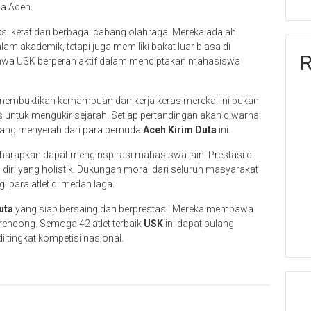
a Aceh.
eksi ketat dari berbagai cabang olahraga. Mereka adalah
 akademik, tetapi juga memiliki bakat luar biasa di
R
bahwa USK berperan aktif dalam menciptakan mahasiswa
k membuktikan kemampuan dan kerja keras mereka. Ini bukan
untuk mengukir sejarah. Setiap pertandingan akan diwarnai
ntang menyerah dari para pemuda
Aceh Kirim Duta
ini.
diharapkan dapat menginspirasi mahasiswa lain. Prestasi di
diri yang holistik. Dukungan moral dari seluruh masyarakat
para atlet di medan laga.
uta
yang siap bersaing dan berprestasi. Mereka membawa
 rencong. Semoga 42 atlet terbaik
USK
ini dapat pulang
 tingkat kompetisi nasional.