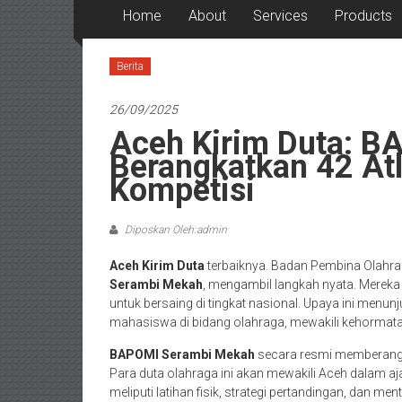
Home
About
Services
Products
Berita
26/09/2025
Aceh Kirim Duta: 
Berangkatkan 42 Atl
Kompetisi
Diposkan Oleh:admin
Aceh Kirim Duta
terbaiknya. Badan Pembina Olahra
Serambi Mekah
, mengambil langkah nyata. Mereka 
untuk bersaing di tingkat nasional. Upaya ini men
mahasiswa di bidang olahraga, mewakili kehormata
BAPOMI Serambi Mekah
secara resmi memberangkat
Para duta olahraga ini akan mewakili Aceh dalam aja
meliputi latihan fisik, strategi pertandingan, dan m