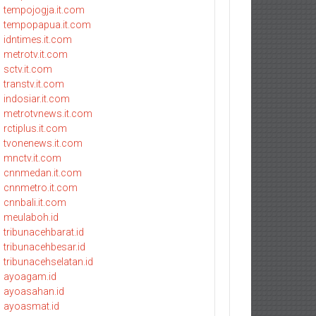
tempojogja.it.com
tempopapua.it.com
idntimes.it.com
metrotv.it.com
sctv.it.com
transtv.it.com
indosiar.it.com
metrotvnews.it.com
rctiplus.it.com
tvonenews.it.com
mnctv.it.com
cnnmedan.it.com
cnnmetro.it.com
cnnbali.it.com
meulaboh.id
tribunacehbarat.id
tribunacehbesar.id
tribunacehselatan.id
ayoagam.id
ayoasahan.id
ayoasmat.id