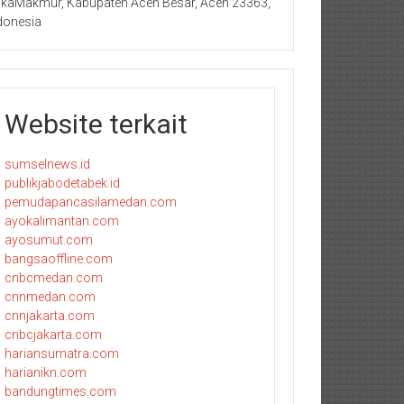
kaMakmur, Kabupaten Aceh Besar, Aceh 23363,
donesia
Website terkait
sumselnews.id
publikjabodetabek.id
pemudapancasilamedan.com
ayokalimantan.com
ayosumut.com
bangsaoffline.com
cnbcmedan.com
cnnmedan.com
cnnjakarta.com
cnbcjakarta.com
hariansumatra.com
harianikn.com
bandungtimes.com