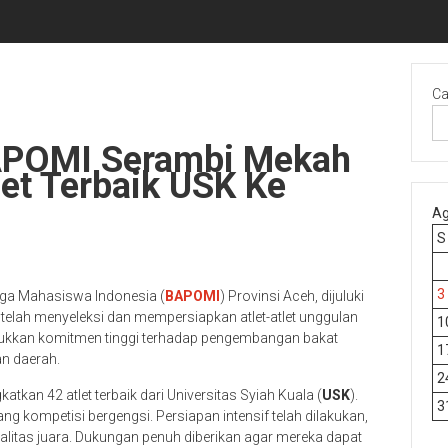
Ca
BAPOMI Serambi Mekah
et Terbaik USK Ke
Ag
S
3
ga Mahasiswa Indonesia (
BAPOMI
) Provinsi Aceh, dijuluki
telah menyeleksi dan mempersiapkan atlet-atlet unggulan
1
unjukkan komitmen tinggi terhadap pengembangan bakat
1
n daerah.
2
kan 42 atlet terbaik dari Universitas Syiah Kuala (
USK
).
3
ng kompetisi bergengsi. Persiapan intensif telah dilakukan,
entalitas juara. Dukungan penuh diberikan agar mereka dapat