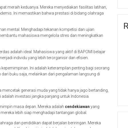
 meraih keduanya. Mereka menyediakan fasilitas latihan,
ademis. Ini memastikan bahwa prestasi di bidang olahraga
R
anan mental. Menghadapi tekanan kompetisi dan ujian
membantu mahasiswa mengelola stres dan meningkatkan
erdas adalah ideal. Mahasiswa yang aktif di BAPOMI belajar
jadi individu yang lebih terorganisir dan efisien.
n kepemimpinan. Ini adalah keterampilan penting bagi seorang
an dari buku saja, melainkan dari pengalaman langsung di
mencetak generasi muda yang tidak hanya jago bertanding,
ni adalah investasi jangka panjang untuk Indonesia.
emimpin masa depan. Mereka adalah
cendekiawan
yang
 mereka lebih siap menghadapi tantangan global.
ahraga dan pendidikan dapat berjalan beriringan. Mereka