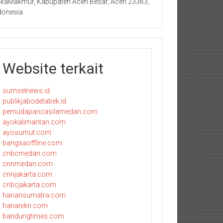
kaMakmur, Kabupaten Aceh Besar, Aceh 23363,
donesia
Website terkait
sumselnews.id
publikjabodetabek.id
pemudapancasilamedan.com
ayokalimantan.com
ayosumut.com
bangsaoffline.com
cnbcmedan.com
cnnmedan.com
cnnjakarta.com
cnbcjakarta.com
hariansumatra.com
harianikn.com
bandungtimes.com