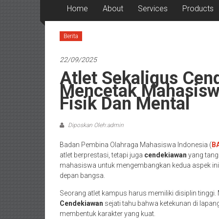
Home
About
Services
Products
Berita
22/09/2025
Atlet Sekaligus Ce
Mencetak Mahasisw
Fisik Dan Mental
Diposkan Oleh:admin
Badan Pembina Olahraga Mahasiswa Indonesia (
B
atlet berprestasi, tetapi juga
cendekiawan
yang tang
mahasiswa untuk mengembangkan kedua aspek ini. I
depan bangsa.
Seorang atlet kampus harus memiliki disiplin tinggi
Cendekiawan
sejati tahu bahwa ketekunan di lapang
membentuk karakter yang kuat.