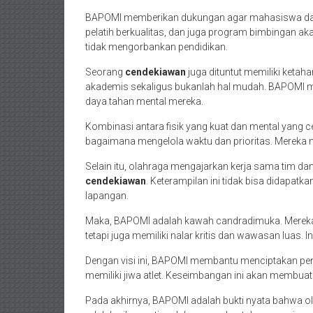
BAPOMI memberikan dukungan agar mahasiswa dapat
pelatih berkualitas, dan juga program bimbingan ak
tidak mengorbankan pendidikan.
Seorang
cendekiawan
juga dituntut memiliki ketah
akademis sekaligus bukanlah hal mudah. BAPOMI 
daya tahan mental mereka.
Kombinasi antara fisik yang kuat dan mental yang c
bagaimana mengelola waktu dan prioritas. Mereka men
Selain itu, olahraga mengajarkan kerja sama tim da
cendekiawan
. Keterampilan ini tidak bisa didapatk
lapangan.
Maka, BAPOMI adalah kawah candradimuka. Mereka 
tetapi juga memiliki nalar kritis dan wawasan luas. I
Dengan visi ini, BAPOMI membantu menciptakan p
memiliki jiwa atlet. Keseimbangan ini akan membuat
Pada akhirnya, BAPOMI adalah bukti nyata bahwa ol