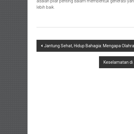
adalah pilar penting dalam membentuk generasi yan
lebih baik.
Navigasi
Jantung Sehat, Hidup Bahagia: Mengapa Olahra
pos
Keselamatan di 