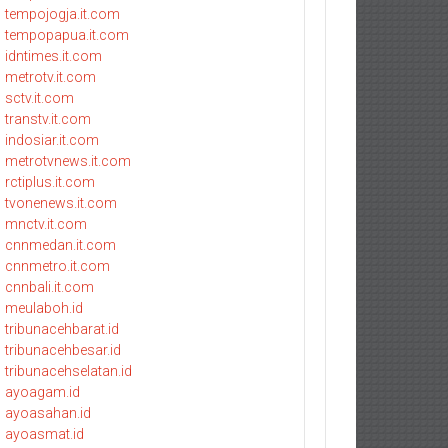
tempojogja.it.com
tempopapua.it.com
idntimes.it.com
metrotv.it.com
sctv.it.com
transtv.it.com
indosiar.it.com
metrotvnews.it.com
rctiplus.it.com
tvonenews.it.com
mnctv.it.com
cnnmedan.it.com
cnnmetro.it.com
cnnbali.it.com
meulaboh.id
tribunacehbarat.id
tribunacehbesar.id
tribunacehselatan.id
ayoagam.id
ayoasahan.id
ayoasmat.id