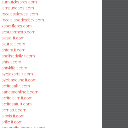
sumutekspres.com
lampungpos.com
mediasulawesi.com
mediajabodetabek.com
kabarflores.com
seputarmetro.com
aktual.it.com
akurat.it.com
antara.it.com
analisadaily.it.com
antv.it.com
antvklik.it.com
ayojakarta.it.com
ayobandung.it.com
beritabali.it.com
bangsaonline.it.com
beritajatim.it.com
beritasatu.it.com
bernas.it.com
bisnis.it.com
brilio.it.com