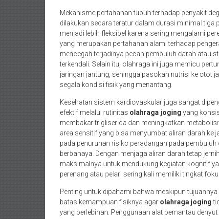
Mekanisme pertahanan tubuh terhadap penyakit degen
dilakukan secara teratur dalam durasi minimal tiga p
menjadi lebih fleksibel karena sering mengalami per
yang merupakan pertahanan alami terhadap pengerasan
mencegah terjadinya pecah pembuluh darah atau stro
terkendali. Selain itu, olahraga ini juga memicu per
jaringan jantung, sehingga pasokan nutrisi ke otot j
segala kondisi fisik yang menantang.
Kesehatan sistem kardiovaskular juga sangat dipeng
efektif melalui rutinitas
olahraga joging
yang konsis
membakar trigliserida dan meningkatkan metabolism
area sensitif yang bisa menyumbat aliran darah ke ja
pada penurunan risiko peradangan pada pembuluh da
berbahaya. Dengan menjaga aliran darah tetap jernih
maksimalnya untuk mendukung kegiatan kognitif ya
perenang atau pelari sering kali memiliki tingkat fo
Penting untuk dipahami bahwa meskipun tujuannya a
batas kemampuan fisiknya agar
olahraga joging
ti
yang berlebihan. Penggunaan alat pemantau denyut