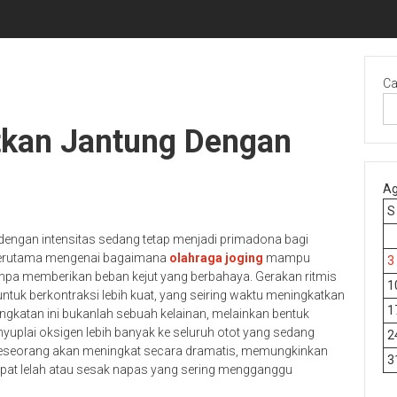
Ca
tkan Jantung Dengan
Ag
S
 dengan intensitas sedang tetap menjadi primadona bagi
, terutama mengenai bagaimana
olahraga joging
mampu
3
anpa memberikan beban kejut yang berbahaya. Gerakan ritmis
1
untuk berkontraksi lebih kuat, yang seiring waktu meningkatkan
1
 Peningkatan ini bukanlah sebuah kelainan, melainkan bentuk
uplai oksigen lebih banyak ke seluruh otot yang sedang
2
 seseorang akan meningkat secara dramatis, memungkinkan
3
epat lelah atau sesak napas yang sering mengganggu