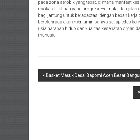
pada zona aerobik yang tepat, di mana manfaat kes
miokard. Latihan yang progresif—dimulai dari jalan
bagi jantung untuk beradaptasi dengan beban kerja
berolahraga akan menjamin bahwa setiap tetes keri
usia harapan hidup dan kualitas kesehatan organ 
manusia.
Navigasi
Basket Masuk Desa: Bapomi Aceh Besar Bangun 
pos
A