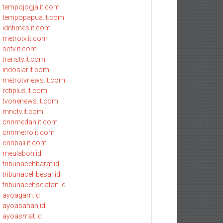
tempojogja.it.com
tempopapua.it.com
idntimes.it.com
metrotv.it.com
sctv.it.com
transtv.it.com
indosiar.it.com
metrotvnews.it.com
rctiplus.it.com
tvonenews.it.com
mnctv.it.com
cnnmedan.it.com
cnnmetro.it.com
cnnbali.it.com
meulaboh.id
tribunacehbarat.id
tribunacehbesar.id
tribunacehselatan.id
ayoagam.id
ayoasahan.id
ayoasmat.id