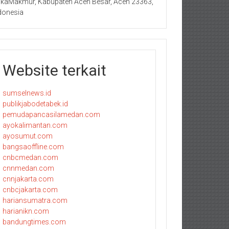
kaMakmur, Kabupaten Aceh Besar, Aceh 23363,
donesia
Website terkait
sumselnews.id
publikjabodetabek.id
pemudapancasilamedan.com
ayokalimantan.com
ayosumut.com
bangsaoffline.com
cnbcmedan.com
cnnmedan.com
cnnjakarta.com
cnbcjakarta.com
hariansumatra.com
harianikn.com
bandungtimes.com