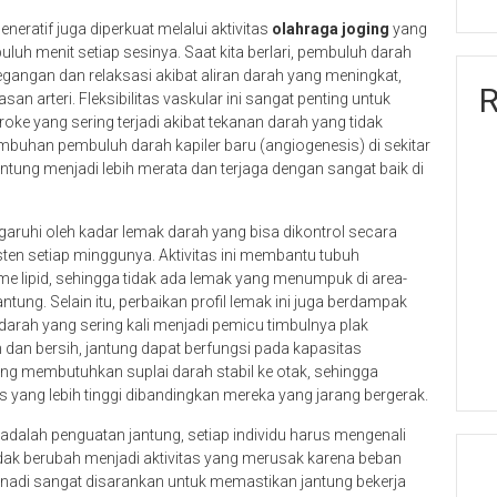
eratif juga diperkuat melalui aktivitas
olahraga joging
yang
uluh menit setiap sesinya. Saat kita berlari, pembuluh darah
egangan dan relaksasi akibat aliran darah yang meningkat,
R
 arteri. Fleksibilitas vaskular ini sangat penting untuk
ke yang sering terjadi akibat tekanan darah yang tidak
tumbuhan pembuluh darah kapiler baru (angiogenesis) di sekitar
antung menjadi lebih merata dan terjaga dengan sangat baik di
aruhi oleh kadar lemak darah yang bisa dikontrol secara
ten setiap minggunya. Aktivitas ini membantu tubuh
e lipid, sehingga tidak ada lemak yang menumpuk di area-
ntung. Selain itu, perbaikan profil lemak ini juga berdampak
rah yang sering kali menjadi pemicu timbulnya plak
 dan bersih, jantung dapat berfungsi pada kapasitas
ng membutuhkan suplai darah stabil ke otak, sehingga
kus yang lebih tinggi dibandingkan mereka yang jarang bergerak.
dalah penguatan jantung, setiap individu harus mengenali
dak berubah menjadi aktivitas yang merusak karena beban
 nadi sangat disarankan untuk memastikan jantung bekerja