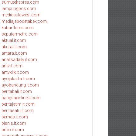
sumutekspres.com
lampungpos.com
mediasulawesi.com
mediajabodetabek.com
kabarflores.com
seputarmetro.com
aktual.it.com
akurat.it.com
antara.it.com
analisadaily.it.com
antv.it.com
antvklik.it.com
ayojakarta.it.com
ayobandung.it.com
beritabali.it.com
bangsaonline.it.com
beritajatim.it.com
beritasatu.it.com
bernas.it.com
bisnis.it.com
brilio.it.com