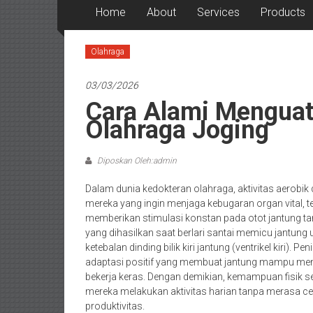
Home
About
Services
Products
Olahraga
03/03/2026
Cara Alami Mengua
Olahraga Joging
Diposkan Oleh:admin
Dalam dunia kedokteran olahraga, aktivitas aerobik
mereka yang ingin menjaga kebugaran organ vital
memberikan stimulasi konstan pada otot jantung t
yang dihasilkan saat berlari santai memicu jantung 
ketebalan dinding bilik kiri jantung (ventrikel kiri).
adaptasi positif yang membuat jantung mampu meny
bekerja keras. Dengan demikian, kemampuan fisik
mereka melakukan aktivitas harian tanpa merasa c
produktivitas.