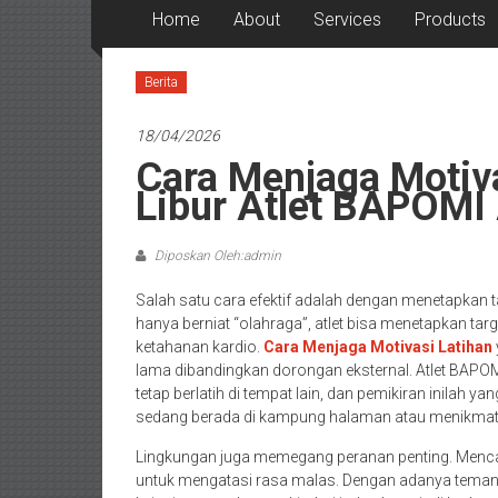
Home
About
Services
Products
Berita
18/04/2026
Cara Menjaga Motiv
Libur Atlet BAPOMI
Diposkan Oleh:admin
Salah satu cara efektif adalah dengan menetapkan tar
hanya berniat “olahraga”, atlet bisa menetapkan ta
ketahanan kardio.
Cara Menjaga Motivasi Latihan
lama dibandingkan dorongan eksternal. Atlet BAP
tetap berlatih di tempat lain, dan pemikiran inilah
sedang berada di kampung halaman atau menikmati
Lingkungan juga memegang peranan penting. Mencari 
untuk mengatasi rasa malas. Dengan adanya teman,