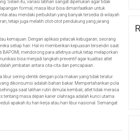
. Selain itu, variasi latihan sangat diperlukan agar tidak
i lapangan formal, masa libur bisa dimanfaatkan untuk
pantai atau mendaki perbukitan yang banyak tersedia di wilayah
ran, tetapi juga melatih otot-otot pendukung yang jarang
R
u kemajuan. Dengan aplikasi pelacak kebugaran, seorang
ereka setiap hari. Hal ini memberikan kepuasan tersendiri saat
erti BAPOMI, mendorong para atletnya untuk tetap melaporkan
nikasi bisa menjadi langkah preventif agar kualitas atlet
adalah jembatan antara cita-cita dan pencapaian.
 libur sering identik dengan pola makan yang tidak teratur.
a yang dikonsumsi adalah bahan bakar. Mempertahankan pola
hingga saat latihan rutin dimulai kembali, atlet tidak merasa
elas tentang masa depan karier olahraga adalah kunci utama
eduli apakah itu hari kerja atau hari libur nasional. Semangat