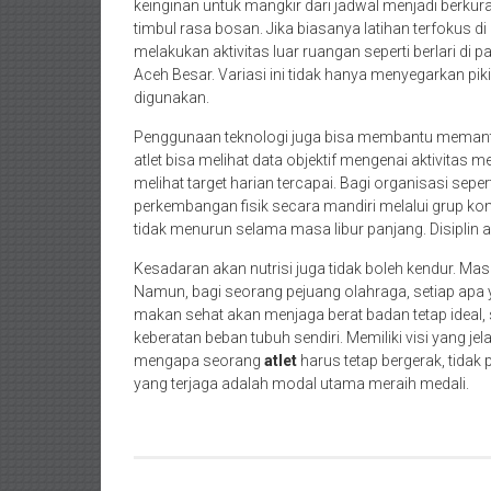
keinginan untuk mangkir dari jadwal menjadi berkurang
timbul rasa bosan. Jika biasanya latihan terfokus d
melakukan aktivitas luar ruangan seperti berlari di 
Aceh Besar. Variasi ini tidak hanya menyegarkan piki
digunakan.
Penggunaan teknologi juga bisa membantu memanta
atlet bisa melihat data objektif mengenai aktivitas m
melihat target harian tercapai. Bagi organisasi sep
perkembangan fisik secara mandiri melalui grup komu
tidak menurun selama masa libur panjang. Disiplin 
Kesadaran akan nutrisi juga tidak boleh kendur. Masa
Namun, bagi seorang pejuang olahraga, setiap ap
makan sehat akan menjaga berat badan tetap ideal, se
keberatan beban tubuh sendiri. Memiliki visi yang j
mengapa seorang
atlet
harus tetap bergerak, tidak p
yang terjaga adalah modal utama meraih medali.