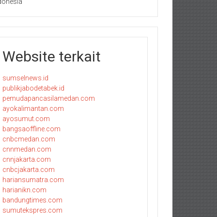
donesia
Website terkait
sumselnews.id
publikjabodetabek.id
pemudapancasilamedan.com
ayokalimantan.com
ayosumut.com
bangsaoffline.com
cnbcmedan.com
cnnmedan.com
cnnjakarta.com
cnbcjakarta.com
hariansumatra.com
harianikn.com
bandungtimes.com
sumutekspres.com