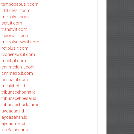
tempopapua.it.com
idntimes.it.com
metrotv.it.com
sctv.it.com
transtv.it.com
indosiar.it.com
metrotvnews.it.com
rctiplus.it.com
tvonenews.it.com
mnctv.it.com
cnnmedan.it.com
cnnmetro.it.com
cnnbali.it.com
meulaboh.id
tribunacehbarat.id
tribunacehbesar.id
tribunacehselatan.id
ayoagam.id
ayoasahan.id
ayoasmat.id
klikBalangan.id