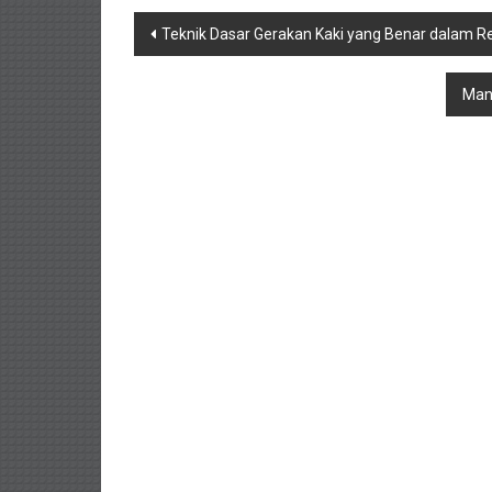
Navigasi
Teknik Dasar Gerakan Kaki yang Benar dalam 
pos
Manf