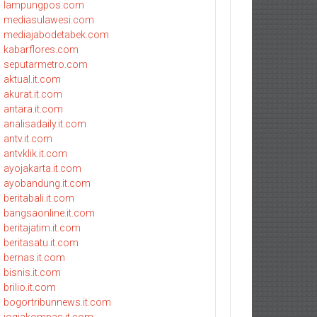
lampungpos.com
mediasulawesi.com
mediajabodetabek.com
kabarflores.com
seputarmetro.com
aktual.it.com
akurat.it.com
antara.it.com
analisadaily.it.com
antv.it.com
antvklik.it.com
ayojakarta.it.com
ayobandung.it.com
beritabali.it.com
bangsaonline.it.com
beritajatim.it.com
beritasatu.it.com
bernas.it.com
bisnis.it.com
brilio.it.com
bogortribunnews.it.com