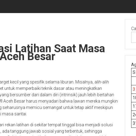
Ca
asi Latihan Saat Masa
 Aceh Besar
Ag
S
get kecil yang spesifik selama liburan. Misalnya, alih-alih
rget untuk memperbaiki teknik dasar atau meningkatkan
3
yang bersumber dari dalam diri (intrinsik) jauh lebih bertahan
1
OMI Aceh Besar harus menyadari bahwa lawan mereka mungkin
1
 yang seharusnya memicu semangat untuk tetap aktif meskipun
 masa santai.
2
3
rekan latihan di sekitar tempat tinggal bisa menjadi solusi
 ada tanggung jawab sosial yang terbentuk, sehingga