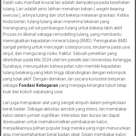
Salah satu manfaat krusial lari adalah dampaknya pada kesehatan
tulang. Lari adalah jenis latihan menahan beban (
weight-bearing
exercise
), artinya tulang dan otot bekerja melawan gravitasi. Ketika
Anda berlari, tulang-tulang akan menerima tekanan yang
merangsang sel-sel pembangun tulang untuk bekerja lebih aktif.
Proses ini dikenal sebagai remodelling tulang, yang membantu
meningkatkan kepadatan mineral tulang (BMD). Peningkatan BMD
sangat penting untuk mencegah osteoporosis, terutama pada usia
lanjut, dan mengurangi risiko fraktur. Sebuah penelitian yang
diterbitkan pada Mei 2024 oleh tim peneliti dari Universitas Airlangga,
Surabaya, menunjukkan bahwa pelari rutin memiliki kepadatan
tulang belakang yang lebih tinggi dibandingkan dengan kelompok
yang tidak aktif. Dengan demikian, lari secara konsisten berperan
sebagai
Fondasi Kebugaran
yang menjaga kerangka tubuh tetap
kuat dan kokoh sepanjang usia.
Lari juga merupakan alat yang sangat ampuh dalam pengelolaan
berat badan. Sebagai aktivitas aerobik yang intens, lari membakar
kalori dalam jumlah signifikan. Intensitas dan durasi lari dapat
disesuaikan untuk memaksimalkan pembakaran kalori,
menjadikannya pilihan populer bagi mereka yang ingin menurunkan
atau mempertahankan berat badan ideal. Selain membakar kalori