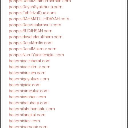
ponpesDarulMifathurrahmah.com
ponpesDayahSyaikhuna.com
ponpesTahfidzulQua.com
ponpesRAHMATULHIDAYAH.com
ponpesDarussalamnuh.com
ponpesBUDiIHSAN.com
ponpesdayahdarulilham.com
ponpesDarulAmilin.com
ponpesDarulMakmur.com
ponpesNurulYaqintengku.com
bapomiacehbarat.com
bapomiacehtimur.com
bapomibireuen.com
bapomigayolues.com
bapomipidie.com
bapomisimeulue.com
bapomiasahan.com
bapomibatubara.com
bapomilabuhanbatu.com
bapomilangkat.com
bapominias.com
bapomisamosir.com