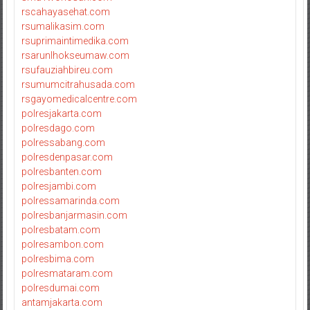
rscahayasehat.com
rsumalikasim.com
rsuprimaintimedika.com
rsarunlhokseumaw.com
rsufauziahbireu.com
rsumumcitrahusada.com
rsgayomedicalcentre.com
polresjakarta.com
polresdago.com
polressabang.com
polresdenpasar.com
polresbanten.com
polresjambi.com
polressamarinda.com
polresbanjarmasin.com
polresbatam.com
polresambon.com
polresbima.com
polresmataram.com
polresdumai.com
antamjakarta.com