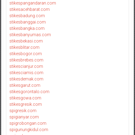
stikespangandaran.com
stikesacehbarat.com
stikesbadung.com
stikesbanggai.com
stikesbangka.com
stikesbanyumas.com
stikesbekasi.com
stikesblitar.com
stikesbogor.com
stikesbrebes.com
stikescianjur.com
stikesciamis.com
stikesdemak.com
stikesgarut.com
stikesgorontalo.com
stikesgowa.com
stikesgresik.com
spigresik.com
spigianyar.com
spigrobongan.com
spigunungkidul.com