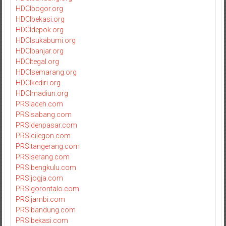
HDCIbogor.org
HDCIbekasi.org
HDCIdepok.org
HDCIsukabumi.org
HDCIbanjar.org
HDCItegal.org
HDCIsemarang.org
HDCIkediri.org
HDCImadiun.org
PRSIaceh.com
PRSIsabang.com
PRSIdenpasar.com
PRSIcilegon.com
PRSItangerang.com
PRSIserang.com
PRSIbengkulu.com
PRSIjogja.com
PRSIgorontalo.com
PRSIjambi.com
PRSIbandung.com
PRSIbekasi.com