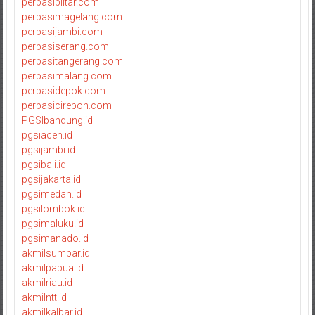
perbasiblitar.com
perbasimagelang.com
perbasijambi.com
perbasiserang.com
perbasitangerang.com
perbasimalang.com
perbasidepok.com
perbasicirebon.com
PGSIbandung.id
pgsiaceh.id
pgsijambi.id
pgsibali.id
pgsijakarta.id
pgsimedan.id
pgsilombok.id
pgsimaluku.id
pgsimanado.id
akmilsumbar.id
akmilpapua.id
akmilriau.id
akmilntt.id
akmilkalbar.id