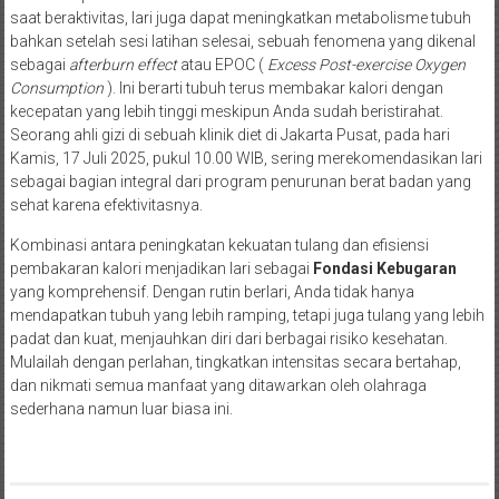
saat beraktivitas, lari juga dapat meningkatkan metabolisme tubuh
bahkan setelah sesi latihan selesai, sebuah fenomena yang dikenal
sebagai
afterburn effect
atau EPOC (
Excess Post-exercise Oxygen
Consumption
). Ini berarti tubuh terus membakar kalori dengan
kecepatan yang lebih tinggi meskipun Anda sudah beristirahat.
Seorang ahli gizi di sebuah klinik diet di Jakarta Pusat, pada hari
Kamis, 17 Juli 2025, pukul 10.00 WIB, sering merekomendasikan lari
sebagai bagian integral dari program penurunan berat badan yang
sehat karena efektivitasnya.
Kombinasi antara peningkatan kekuatan tulang dan efisiensi
pembakaran kalori menjadikan lari sebagai
Fondasi Kebugaran
yang komprehensif. Dengan rutin berlari, Anda tidak hanya
mendapatkan tubuh yang lebih ramping, tetapi juga tulang yang lebih
padat dan kuat, menjauhkan diri dari berbagai risiko kesehatan.
Mulailah dengan perlahan, tingkatkan intensitas secara bertahap,
dan nikmati semua manfaat yang ditawarkan oleh olahraga
sederhana namun luar biasa ini.