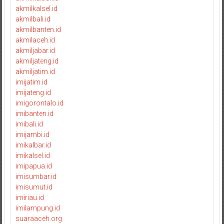
akmilkalsel.id
akmilbali.id
akmilbanten.id
akmilaceh.id
akmiljabar.id
akmiljateng.id
akmiljatim.id
imijatim.id
imijateng.id
imigorontalo.id
imibanten.id
imibali.id
imijambi.id
imikalbar.id
imikalsel.id
imipapua.id
imisumbar.id
imisumut.id
imiriau.id
imilampung.id
suaraaceh.org