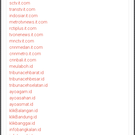
sctv.it.com
transtv.it.com
indosiar.it.com
metrotvnews.it.com
rctiplus.it.com
tvonenews.it.com
mnctv.it.com
cnnmedan.it.com
cnnmetro.it.com
cnnbali.it.com
meulaboh.id
tribunacehbarat.id
tribunacehbesar.id
tribunacehselatan.id
ayoagam.id
ayoasahan.id
ayoasmat.id
klikBalangan.id
klikBandung.id
klikbanggai.id
infobangkalan.id