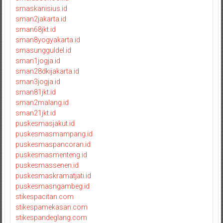
smaskanisius.id
sman2jakarta.id
sman68jkt.id
sman8yogyakarta.id
smasungguldel.id
sman1jogja.id
sman28dkijakarta.id
sman3jogja.id
sman81jkt.id
sman2malang.id
sman21jkt.id
puskesmasjakut.id
puskesmasmampang.id
puskesmaspancoran.id
puskesmasmenteng.id
puskesmassenen.id
puskesmaskramatjati.id
puskesmasngambeg.id
stikespacitan.com
stikespamekasan.com
stikespandeglang.com