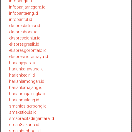
infobangli.id
infobanjarnegara.id
infobantaeng.id
infobantul.id
ekspresbekasi.id
ekspresbone.id
eksprescianjur.id
ekspresgresik.id
ekspresgorontalo.id
ekspresindramayu.id
harianjepara.id
hariankarawang.id
hariankediri.id
harianlamongan.id
harianlumajang.id
harianmajalengka.id
harianmalang.id
smanics-serpong.id
smakstlouis.id
smapraditadirgantara.id
sman8jakarta.id
smalabschool.id