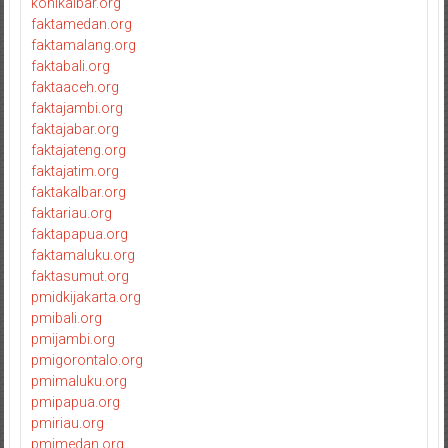
konikalbar.org
faktamedan.org
faktamalang.org
faktabali.org
faktaaceh.org
faktajambi.org
faktajabar.org
faktajateng.org
faktajatim.org
faktakalbar.org
faktariau.org
faktapapua.org
faktamaluku.org
faktasumut.org
pmidkijakarta.org
pmibali.org
pmijambi.org
pmigorontalo.org
pmimaluku.org
pmipapua.org
pmiriau.org
pmimedan.org