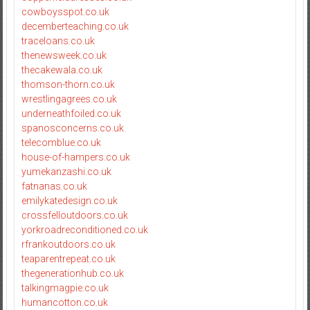
cowboysspot.co.uk
decemberteaching.co.uk
traceloans.co.uk
thenewsweek.co.uk
thecakewala.co.uk
thomson-thorn.co.uk
wrestlingagrees.co.uk
underneathfoiled.co.uk
spanosconcerns.co.uk
telecomblue.co.uk
house-of-hampers.co.uk
yumekanzashi.co.uk
fatnanas.co.uk
emilykatedesign.co.uk
crossfelloutdoors.co.uk
yorkroadreconditioned.co.uk
rfrankoutdoors.co.uk
teaparentrepeat.co.uk
thegenerationhub.co.uk
talkingmagpie.co.uk
humancotton.co.uk