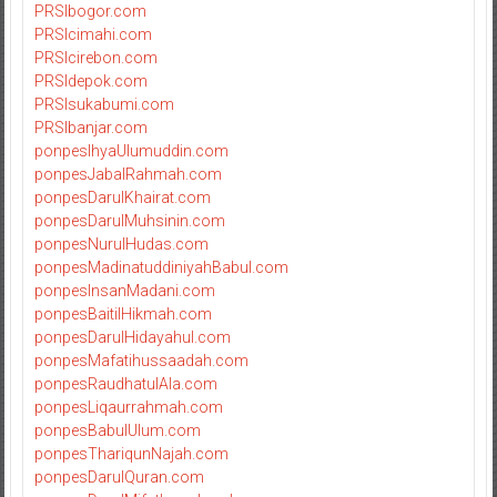
PRSIbogor.com
PRSIcimahi.com
PRSIcirebon.com
PRSIdepok.com
PRSIsukabumi.com
PRSIbanjar.com
ponpesIhyaUlumuddin.com
ponpesJabalRahmah.com
ponpesDarulKhairat.com
ponpesDarulMuhsinin.com
ponpesNurulHudas.com
ponpesMadinatuddiniyahBabul.com
ponpesInsanMadani.com
ponpesBaitilHikmah.com
ponpesDarulHidayahul.com
ponpesMafatihussaadah.com
ponpesRaudhatulAla.com
ponpesLiqaurrahmah.com
ponpesBabulUlum.com
ponpesThariqunNajah.com
ponpesDarulQuran.com