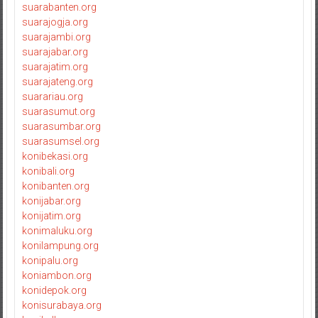
suarabanten.org
suarajogja.org
suarajambi.org
suarajabar.org
suarajatim.org
suarajateng.org
suarariau.org
suarasumut.org
suarasumbar.org
suarasumsel.org
konibekasi.org
konibali.org
konibanten.org
konijabar.org
konijatim.org
konimaluku.org
konilampung.org
konipalu.org
koniambon.org
konidepok.org
konisurabaya.org