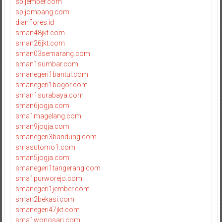
spijember.com
spijombang.com
dianflores.id
sman48jkt.com
sman26jkt.com
sman03semarang.com
sman1sumbar.com
smanegeri1bantul.com
smanegeri1bogor.com
sman1surabaya.com
sman6jogja.com
sma1magelang.com
sman9jogja.com
smanegeri3bandung.com
smasutomo1.com
sman5jogja.com
smanegeri1tangerang.com
sma1purworejo.com
smanegeri1jember.com
sman2bekasi.com
smanegeri47jkt.com
sma1wonosari.com