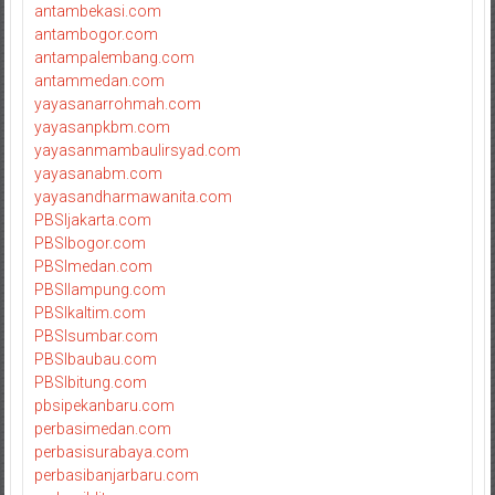
antambekasi.com
antambogor.com
antampalembang.com
antammedan.com
yayasanarrohmah.com
yayasanpkbm.com
yayasanmambaulirsyad.com
yayasanabm.com
yayasandharmawanita.com
PBSIjakarta.com
PBSIbogor.com
PBSImedan.com
PBSIlampung.com
PBSIkaltim.com
PBSIsumbar.com
PBSIbaubau.com
PBSIbitung.com
pbsipekanbaru.com
perbasimedan.com
perbasisurabaya.com
perbasibanjarbaru.com