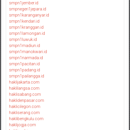
smpn1jember.id
smpnegeri1jepara.id
smpn1karanganyar.id
smpn1kendari.id
smpn1kranggan.id
smpn1lamongan.id
smpn1luwuk.id
smpn1madiun.id
smpn1manokwari.id
smpn1narmada.id
smpn1pacitan.id
smpn1padang.id
smpn1pailangga.id
haklijakarta.com
haklilangsa.com
haklisabang.com
haklidenpasar.com
haklicilegon.com
hakliserang.com
haklibengkulu.com
haklijogja.com