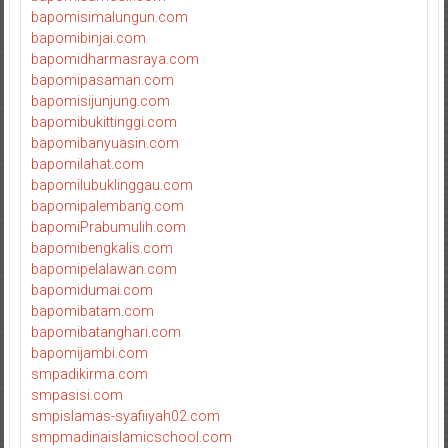
bapomisimalungun.com
bapomibinjai.com
bapomidharmasraya.com
bapomipasaman.com
bapomisijunjung.com
bapomibukittinggi.com
bapomibanyuasin.com
bapomilahat.com
bapomilubuklinggau.com
bapomipalembang.com
bapomiPrabumulih.com
bapomibengkalis.com
bapomipelalawan.com
bapomidumai.com
bapomibatam.com
bapomibatanghari.com
bapomijambi.com
smpadikirma.com
smpasisi.com
smpislamas-syafiiyah02.com
smpmadinaislamicschool.com