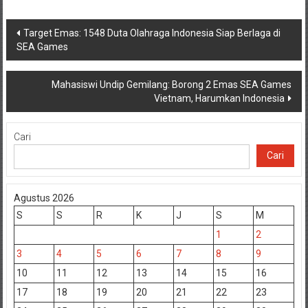
Navigasi
Target Emas: 1548 Duta Olahraga Indonesia Siap Berlaga di
SEA Games
pos
Mahasiswi Undip Gemilang: Borong 2 Emas SEA Games
Vietnam, Harumkan Indonesia
Cari
Cari
Agustus 2026
S
S
R
K
J
S
M
1
2
3
4
5
6
7
8
9
10
11
12
13
14
15
16
17
18
19
20
21
22
23