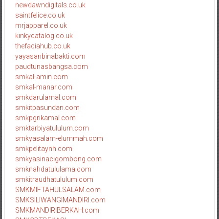
newdawndigitals.co.uk
saintfelice.co.uk
mrjapparel.co.uk
kinkycatalog.co.uk
thefaciahub.co.uk
yayasanbinabakti.com
paudtunasbangsa.com
smkal-amin.com
smkal-manar.com
smkdarulamal.com
smkitpasundan.com
smkpgrikamal.com
smktarbiyatululum.com
smkyasalam-elummah.com
smkpelitaynh.com
smkyasinacigombong.com
smknahdatululama.com
smkitraudhatululum.com
SMKMIFTAHULSALAM.com
SMKSILIWANGIMANDIRI.com
SMKMANDIRIBERKAH.com