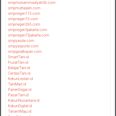
smpmuhammadiyah36.com
smpmuttaqien.com
smpnegeri115.com
smpnegeri15.com
smpnegeri265.com
smpnegeri3jakarta.com
smpnegeri73jakarta.com
smpyasda.com
smpyasporbi.com
smpypialbayan.com
SmartTani.id
PusatTani.id
BelajarTani.id
CerdasTani.id
KebunLestari.id
TaniMart.id
PanenSegar.id
PasarTani.id
KebunNusantara.id
KebunDigital.id
TanamMaju.id