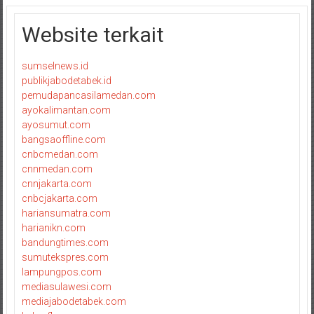
Website terkait
sumselnews.id
publikjabodetabek.id
pemudapancasilamedan.com
ayokalimantan.com
ayosumut.com
bangsaoffline.com
cnbcmedan.com
cnnmedan.com
cnnjakarta.com
cnbcjakarta.com
hariansumatra.com
harianikn.com
bandungtimes.com
sumutekspres.com
lampungpos.com
mediasulawesi.com
mediajabodetabek.com