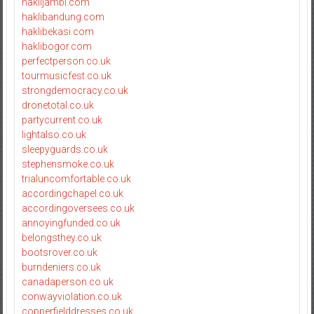
haklijambi.com
haklibandung.com
haklibekasi.com
haklibogor.com
perfectperson.co.uk
tourmusicfest.co.uk
strongdemocracy.co.uk
dronetotal.co.uk
partycurrent.co.uk
lightalso.co.uk
sleepyguards.co.uk
stephensmoke.co.uk
trialuncomfortable.co.uk
accordingchapel.co.uk
accordingoversees.co.uk
annoyingfunded.co.uk
belongsthey.co.uk
bootsrover.co.uk
burndeniers.co.uk
canadaperson.co.uk
conwayviolation.co.uk
copperfielddresses.co.uk