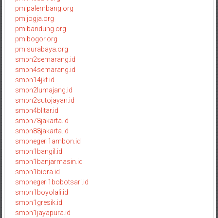
pmipalembang.org
pmijogja.org
pmibandung.org
pmibogor.org
pmisurabaya.org
smpn2semarang.id
smpn4semarang.id
smpn14jkt.id
smpn2lumajang.id
smpn2sutojayan.id
smpn4blitar.id
smpn78jakarta.id
smpn88jakarta.id
smpnegeri1ambon.id
smpn1bangil.id
smpn1banjarmasin.id
smpn1biora.id
smpnegeri1bobotsari.id
smpn1boyolali.id
smpn1gresik.id
smpn1jayapura.id