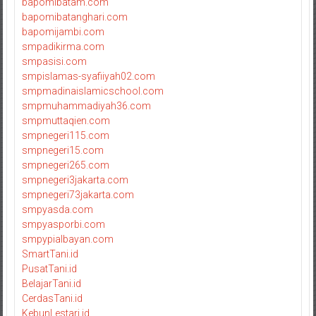
bapomibatam.com
bapomibatanghari.com
bapomijambi.com
smpadikirma.com
smpasisi.com
smpislamas-syafiiyah02.com
smpmadinaislamicschool.com
smpmuhammadiyah36.com
smpmuttaqien.com
smpnegeri115.com
smpnegeri15.com
smpnegeri265.com
smpnegeri3jakarta.com
smpnegeri73jakarta.com
smpyasda.com
smpyasporbi.com
smpypialbayan.com
SmartTani.id
PusatTani.id
BelajarTani.id
CerdasTani.id
KebunLestari.id