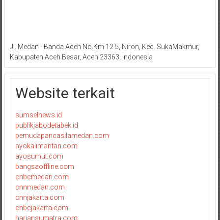
Jl. Medan - Banda Aceh No.Km 12 5, Niron, Kec. SukaMakmur,
Kabupaten Aceh Besar, Aceh 23363, Indonesia
Website terkait
sumselnews.id
publikjabodetabek.id
pemudapancasilamedan.com
ayokalimantan.com
ayosumut.com
bangsaoffline.com
cnbcmedan.com
cnnmedan.com
cnnjakarta.com
cnbcjakarta.com
hariansumatra.com