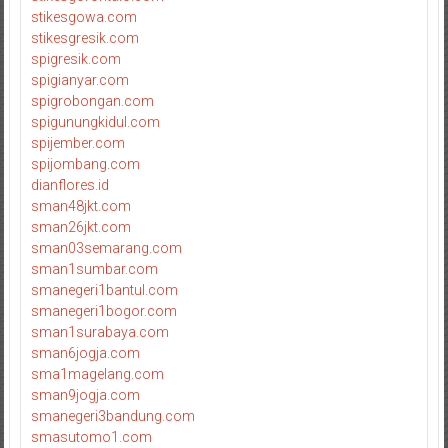
stikesgowa.com
stikesgresik.com
spigresik.com
spigianyar.com
spigrobongan.com
spigunungkidul.com
spijember.com
spijombang.com
dianflores.id
sman48jkt.com
sman26jkt.com
sman03semarang.com
sman1sumbar.com
smanegeri1bantul.com
smanegeri1bogor.com
sman1surabaya.com
sman6jogja.com
sma1magelang.com
sman9jogja.com
smanegeri3bandung.com
smasutomo1.com