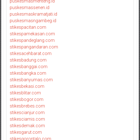
puskesmasmenteng.id
puskesmassenen.id
puskesmaskramatjati.id
puskesmasngambeg.id
stikespacitan.com
stikespamekasan.com
stikespandeglang.com
stikespangandaran.com
stikesacehbarat.com
stikesbadung.com
stikesbanggai.com
stikesbangka.com
stikesbanyumas.com
stikesbekasi.com
stikesblitar.com
stikesbogor.com
stikesbrebes.com
stikescianjur.com
stikesciamis.com
stikesdemak.com
stikesgarut.com
stikesgorontalo.com