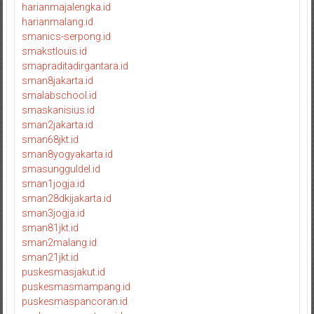
harianmajalengka.id
harianmalang.id
smanics-serpong.id
smakstlouis.id
smapraditadirgantara.id
sman8jakarta.id
smalabschool.id
smaskanisius.id
sman2jakarta.id
sman68jkt.id
sman8yogyakarta.id
smasungguldel.id
sman1jogja.id
sman28dkijakarta.id
sman3jogja.id
sman81jkt.id
sman2malang.id
sman21jkt.id
puskesmasjakut.id
puskesmasmampang.id
puskesmaspancoran.id