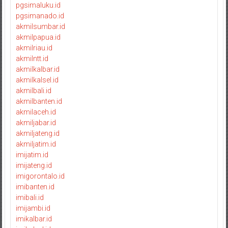
pgsimaluku.id
pgsimanado.id
akmilsumbar.id
akmilpapua.id
akmilriau.id
akmilntt.id
akmilkalbar.id
akmilkalsel.id
akmilbali.id
akmilbanten.id
akmilaceh.id
akmiljabar.id
akmiljateng.id
akmiljatim.id
imijatim.id
imijateng.id
imigorontalo.id
imibanten.id
imibali.id
imijambi.id
imikalbar.id