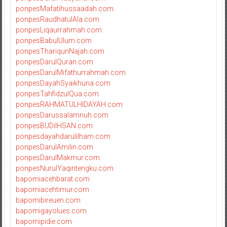
ponpesMafatihussaadah.com
ponpesRaudhatulAla.com
ponpesLiqaurrahmah.com
ponpesBabulUlum.com
ponpesThariqunNajah.com
ponpesDarulQuran.com
ponpesDarulMifathurrahmah.com
ponpesDayahSyaikhuna.com
ponpesTahfidzulQua.com
ponpesRAHMATULHIDAYAH.com
ponpesDarussalamnuh.com
ponpesBUDiIHSAN.com
ponpesdayahdarulilham.com
ponpesDarulAmilin.com
ponpesDarulMakmur.com
ponpesNurulYaqintengku.com
bapomiacehbarat.com
bapomiacehtimur.com
bapomibireuen.com
bapomigayolues.com
bapomipidie.com