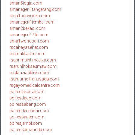
sman5jogja.com
smanegeri1tangerang.com
sma1purworejo.com
smanegeri1jember.com
sman2bekasi.com
smanegeri47jkt.com
sma1wonosari.com
rscahayasehat.com
rsumalikasim.com
rsuprimaintimedika.com
rsarunlhokseumaw.com
rsufauziahbireu.com
rsumumcitrahusada.com
rsgayomedicalcentre.com
polresjakarta.com
polresdago.com
polressabang.com
polresdenpasar.com
polresbanten.com
polresjambi.com
polressamarinda.com