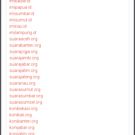
imikalsel.id
imipapua.id
imisumbar.id
imisumut.id
imiriau.id
imilampung.id
suaraaceh.org
suarabanten.org
suarajogja.org
suarajambi.org
suarajabar.org
suarajatim.org
suarajateng.org
suarariau.org
suarasumut.org
suarasumbar.org
suarasumsel.org
konibekasi.org
konibali.org
konibanten.org
konijabar.org
konijatim.org