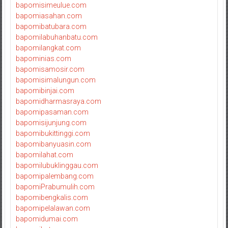
bapomisimeulue.com
bapomiasahan.com
bapomibatubara.com
bapomilabuhanbatu.com
bapomilangkat.com
bapominias.com
bapomisamosir.com
bapomisimalungun.com
bapomibinjai.com
bapomidharmasraya.com
bapomipasaman.com
bapomisijunjung.com
bapomibukittinggi.com
bapomibanyuasin.com
bapomilahat.com
bapomilubuklinggau.com
bapomipalembang.com
bapomiPrabumulih.com
bapomibengkalis.com
bapomipelalawan.com
bapomidumai.com