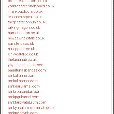
crossfelloutdoors.co.uk
yorkroadreconditioned.co.uk
rfrankoutdoors.co.uk
teaparentrepeat.co.uk
thegenerationhub.co.uk
talkingmagpie.co.uk
humancotton.co.uk
newdawndigitals.co.uk
saintfelice.co.uk
mrjapparel.co.uk
kinkycatalog.co.uk
thefaciahub.co.uk
yayasanbinabakti.com
paudtunasbangsa.com
smkal-amin.com
smkal-manar.com
smkdarulamal.com
smkitpasundan.com
smkpgrikamal.com
smktarbiyatululum.com
smkyasalam-elummah.com
smkpelitaynh.com