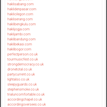
haklisabang.com
haklidenpasar.com
haklicilegon.com
hakliserang.com
haklibengkulu.com
haklijogja.com
haklijambi.com
haklibandung.com
haklibekasi.com
haklibogor.com
perfectperson.co.uk
tourmusicfest.co.uk
strongdemocracy.co.uk
dronetotal.co.uk
partycurrent.co.uk
lightalso.co.uk
sleepyguards.co.uk
stephensmoke.co.uk
trialuncomfortable.co.uk
accordingchapel.co.uk
accordingoversees.co.uk