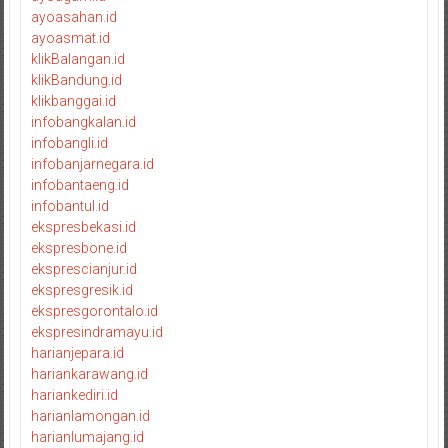
ayoasahan.id
ayoasmat.id
klikBalangan.id
klikBandung.id
klikbanggai.id
infobangkalan.id
infobangli.id
infobanjarnegara.id
infobantaeng.id
infobantul.id
ekspresbekasi.id
ekspresbone.id
eksprescianjur.id
ekspresgresik.id
ekspresgorontalo.id
ekspresindramayu.id
harianjepara.id
hariankarawang.id
hariankediri.id
harianlamongan.id
harianlumajang.id