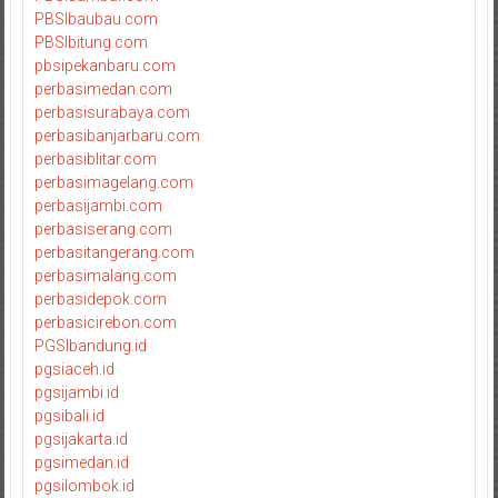
PBSIbaubau.com
PBSIbitung.com
pbsipekanbaru.com
perbasimedan.com
perbasisurabaya.com
perbasibanjarbaru.com
perbasiblitar.com
perbasimagelang.com
perbasijambi.com
perbasiserang.com
perbasitangerang.com
perbasimalang.com
perbasidepok.com
perbasicirebon.com
PGSIbandung.id
pgsiaceh.id
pgsijambi.id
pgsibali.id
pgsijakarta.id
pgsimedan.id
pgsilombok.id