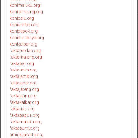
konimaluku.org
konilampung.org
konipalu.org
koniambon.org
konidepok.org
konisurabaya.org
konikalbar.org
faktamedan.org
faktamalang.org
faktabali.org
faktaaceh.org
faktajambi.org
faktajabar.org
faktajateng.org
faktajatim.org
faktakalbar.org
faktariau.org
faktapapua.org
faktamaluku.org
faktasumut.org
pmidkijakarta.org