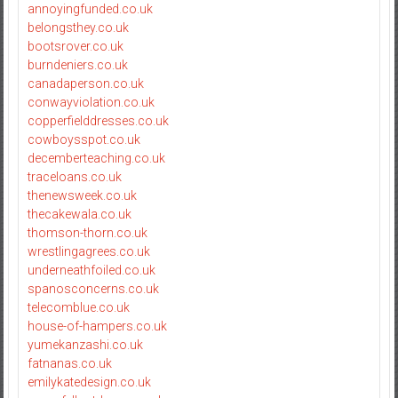
annoyingfunded.co.uk
belongsthey.co.uk
bootsrover.co.uk
burndeniers.co.uk
canadaperson.co.uk
conwayviolation.co.uk
copperfielddresses.co.uk
cowboysspot.co.uk
decemberteaching.co.uk
traceloans.co.uk
thenewsweek.co.uk
thecakewala.co.uk
thomson-thorn.co.uk
wrestlingagrees.co.uk
underneathfoiled.co.uk
spanosconcerns.co.uk
telecomblue.co.uk
house-of-hampers.co.uk
yumekanzashi.co.uk
fatnanas.co.uk
emilykatedesign.co.uk