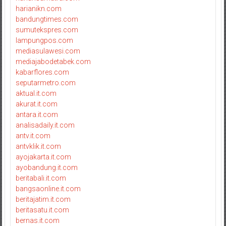
harianikn.com
bandungtimes.com
sumutekspres.com
lampungpos.com
mediasulawesi.com
mediajabodetabek.com
kabarflores.com
seputarmetro.com
aktual.it.com
akurat.it.com
antara.it.com
analisadaily.it.com
antv.it.com
antvklik.it.com
ayojakarta.it.com
ayobandung.it.com
beritabali.it.com
bangsaonline.it.com
beritajatim.it.com
beritasatu.it.com
bernas.it.com