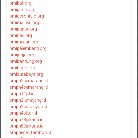
pmibali.org
pmijambi.org
pmigorontalo.org
pmimaluku.org
pmipapua.org
pmiriau.org
pmimedan.org
pmipalembang.org
pmijogja.org
pmibandung.org
pmibogor.org
pmisurabaya.org
smpn2semarang.id
smpn4semarang.id
smpn14jkt.id
smpn2lumajang.id
smpn2sutojayan.id
smpn4blitar.id
smpn78jakarta.id
smpn88jakarta.id
smpnegeri1ambon.id