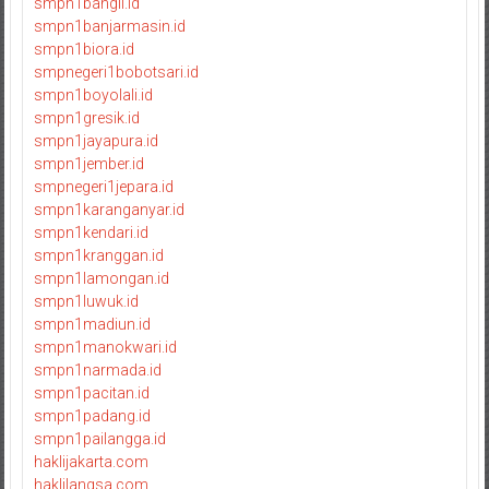
smpn1bangil.id
smpn1banjarmasin.id
smpn1biora.id
smpnegeri1bobotsari.id
smpn1boyolali.id
smpn1gresik.id
smpn1jayapura.id
smpn1jember.id
smpnegeri1jepara.id
smpn1karanganyar.id
smpn1kendari.id
smpn1kranggan.id
smpn1lamongan.id
smpn1luwuk.id
smpn1madiun.id
smpn1manokwari.id
smpn1narmada.id
smpn1pacitan.id
smpn1padang.id
smpn1pailangga.id
haklijakarta.com
haklilangsa.com