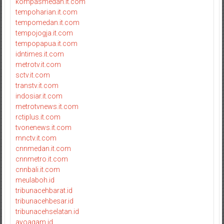
kompasmedan.it.com
tempoharian.it.com
tempomedan.it.com
tempojogja.it.com
tempopapua.it.com
idntimes.it.com
metrotv.it.com
sctv.it.com
transtv.it.com
indosiar.it.com
metrotvnews.it.com
rctiplus.it.com
tvonenews.it.com
mnctv.it.com
cnnmedan.it.com
cnnmetro.it.com
cnnbali.it.com
meulaboh.id
tribunacehbarat.id
tribunacehbesar.id
tribunacehselatan.id
ayoagam.id