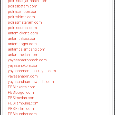
polresbanjarmasin.com
polresbatam.com
polresambon.com
polresbima.com
polresmataram.com
polresdumai.com
antamjakarta.com
antambekasi.com
antambogor.com
antampalembang.com
antammedan.com
yayasanarrohmah.com
yayasanpkbm.com
yayasanmambaulirsyad.com
yayasanabm.com
yayasandharmawanita.com
PBSIjakarta.com
PBSIbogor.com
PBSImedan.com
PBSIlampung.com
PBSIkaltim.com
PBSIsumbar.com