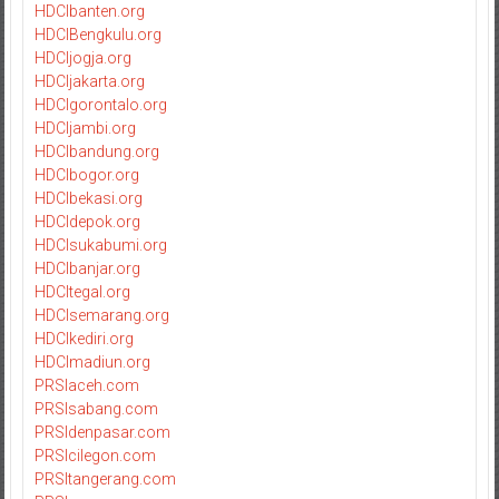
HDCIbanten.org
HDCIBengkulu.org
HDCIjogja.org
HDCIjakarta.org
HDCIgorontalo.org
HDCIjambi.org
HDCIbandung.org
HDCIbogor.org
HDCIbekasi.org
HDCIdepok.org
HDCIsukabumi.org
HDCIbanjar.org
HDCItegal.org
HDCIsemarang.org
HDCIkediri.org
HDCImadiun.org
PRSIaceh.com
PRSIsabang.com
PRSIdenpasar.com
PRSIcilegon.com
PRSItangerang.com