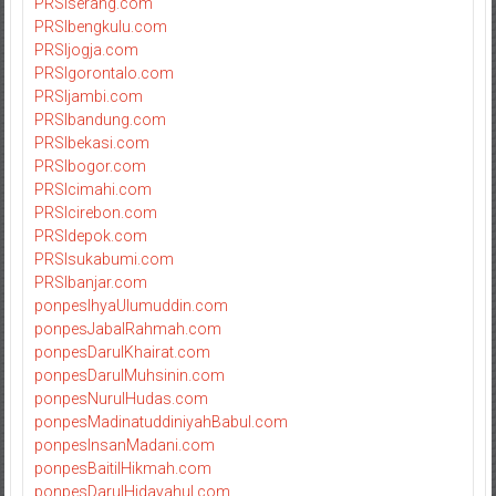
PRSIserang.com
PRSIbengkulu.com
PRSIjogja.com
PRSIgorontalo.com
PRSIjambi.com
PRSIbandung.com
PRSIbekasi.com
PRSIbogor.com
PRSIcimahi.com
PRSIcirebon.com
PRSIdepok.com
PRSIsukabumi.com
PRSIbanjar.com
ponpesIhyaUlumuddin.com
ponpesJabalRahmah.com
ponpesDarulKhairat.com
ponpesDarulMuhsinin.com
ponpesNurulHudas.com
ponpesMadinatuddiniyahBabul.com
ponpesInsanMadani.com
ponpesBaitilHikmah.com
ponpesDarulHidayahul.com