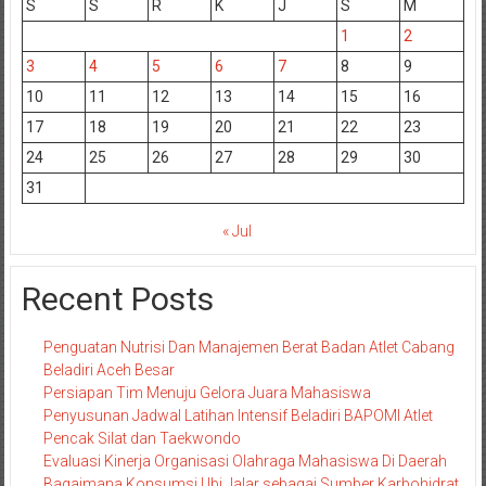
S
S
R
K
J
S
M
1
2
3
4
5
6
7
8
9
10
11
12
13
14
15
16
17
18
19
20
21
22
23
24
25
26
27
28
29
30
31
« Jul
Recent Posts
Penguatan Nutrisi Dan Manajemen Berat Badan Atlet Cabang
Beladiri Aceh Besar
Persiapan Tim Menuju Gelora Juara Mahasiswa
Penyusunan Jadwal Latihan Intensif Beladiri BAPOMI Atlet
Pencak Silat dan Taekwondo
Evaluasi Kinerja Organisasi Olahraga Mahasiswa Di Daerah
Bagaimana Konsumsi Ubi Jalar sebagai Sumber Karbohidrat