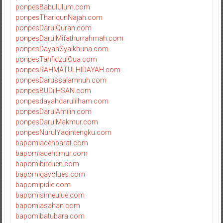
ponpesBabulUlum.com
ponpesThariqunNajah.com
ponpesDarulQuran.com
ponpesDarulMifathurrahmah.com
ponpesDayahSyaikhuna.com
ponpesTahfidzulQua.com
ponpesRAHMATULHIDAYAH.com
ponpesDarussalamnuh.com
ponpesBUDiIHSAN.com
ponpesdayahdarulilham.com
ponpesDarulAmilin.com
ponpesDarulMakmur.com
ponpesNurulYaqintengku.com
bapomiacehbarat.com
bapomiacehtimur.com
bapomibireuen.com
bapomigayolues.com
bapomipidie.com
bapomisimeulue.com
bapomiasahan.com
bapomibatubara.com