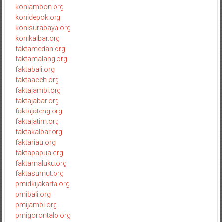
koniambon.org
konidepok.org
konisurabaya.org
konikalbar.org
faktamedan.org
faktamalang.org
faktabali.org
faktaaceh.org
faktajambi.org
faktajabar.org
faktajateng.org
faktajatim.org
faktakalbar.org
faktariau.org
faktapapua.org
faktamaluku.org
faktasumut.org
pmidkijakarta.org
pmibali.org
pmijambi.org
pmigorontalo.org