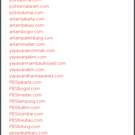
polresmataram.com
polresdumai.com
antamjakarta.com
antambekasi.com
antambogor.com
antampalembang.com
antammedan.com
yayasanarrohmah.com
yayasanpkbm.com
yayasanmambaulirsyad.com
yayasanabm.com
yayasandharmawanita.com
PBSIjakarta.com
PBSIbogor.com
PBSImedan.com
PBSIlampung.com
PBSIkaltim.com
PBSIsumbar.com
PBSIbaubau.com
PBSIbitung.com
pbsipekanbaru.com