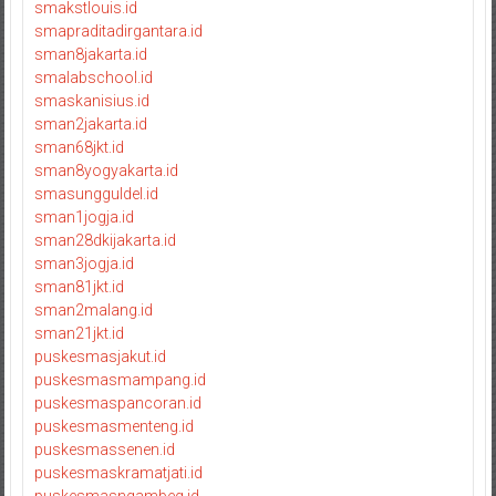
smakstlouis.id
smapraditadirgantara.id
sman8jakarta.id
smalabschool.id
smaskanisius.id
sman2jakarta.id
sman68jkt.id
sman8yogyakarta.id
smasungguldel.id
sman1jogja.id
sman28dkijakarta.id
sman3jogja.id
sman81jkt.id
sman2malang.id
sman21jkt.id
puskesmasjakut.id
puskesmasmampang.id
puskesmaspancoran.id
puskesmasmenteng.id
puskesmassenen.id
puskesmaskramatjati.id
puskesmasngambeg.id