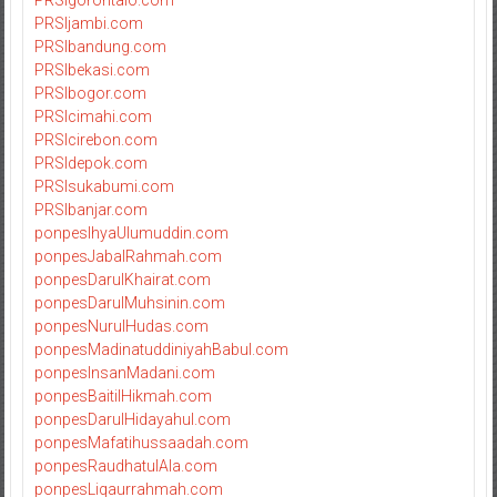
PRSIjambi.com
PRSIbandung.com
PRSIbekasi.com
PRSIbogor.com
PRSIcimahi.com
PRSIcirebon.com
PRSIdepok.com
PRSIsukabumi.com
PRSIbanjar.com
ponpesIhyaUlumuddin.com
ponpesJabalRahmah.com
ponpesDarulKhairat.com
ponpesDarulMuhsinin.com
ponpesNurulHudas.com
ponpesMadinatuddiniyahBabul.com
ponpesInsanMadani.com
ponpesBaitilHikmah.com
ponpesDarulHidayahul.com
ponpesMafatihussaadah.com
ponpesRaudhatulAla.com
ponpesLiqaurrahmah.com