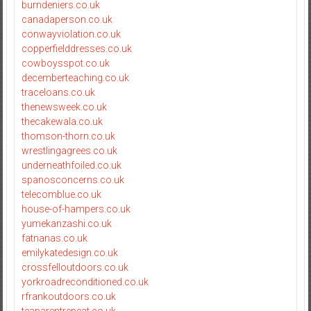
burndeniers.co.uk
canadaperson.co.uk
conwayviolation.co.uk
copperfielddresses.co.uk
cowboysspot.co.uk
decemberteaching.co.uk
traceloans.co.uk
thenewsweek.co.uk
thecakewala.co.uk
thomson-thorn.co.uk
wrestlingagrees.co.uk
underneathfoiled.co.uk
spanosconcerns.co.uk
telecomblue.co.uk
house-of-hampers.co.uk
yumekanzashi.co.uk
fatnanas.co.uk
emilykatedesign.co.uk
crossfelloutdoors.co.uk
yorkroadreconditioned.co.uk
rfrankoutdoors.co.uk
teaparentrepeat.co.uk