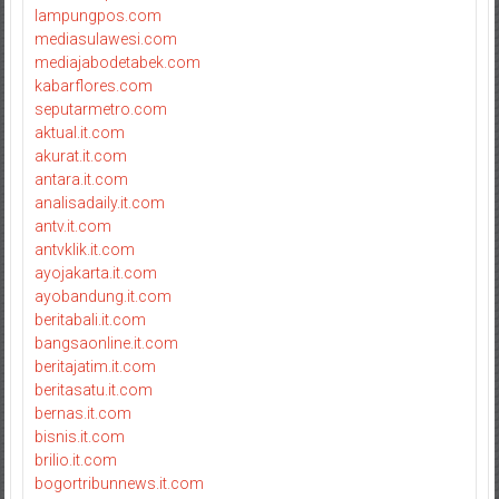
lampungpos.com
mediasulawesi.com
mediajabodetabek.com
kabarflores.com
seputarmetro.com
aktual.it.com
akurat.it.com
antara.it.com
analisadaily.it.com
antv.it.com
antvklik.it.com
ayojakarta.it.com
ayobandung.it.com
beritabali.it.com
bangsaonline.it.com
beritajatim.it.com
beritasatu.it.com
bernas.it.com
bisnis.it.com
brilio.it.com
bogortribunnews.it.com