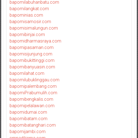
bapomilabuhanbatu.com
bapomilangkat.com
bapominias.com
bapomisamosir.com
bapomisimalungun.com
bapomibinjai.com
bapomidharmasraya.com
bapomipasaman.com
bapomisijunjung.com
bapomibukittinggi.com
bapomibanyuasin.com
bapomilahat.com
bapomilubuklinggau.com
bapomipalembang.com
bapomiPrabumulih.com
bapomibengkalis.com
bapomipelalawan.com
bapomidumai.com
bapomibatam.com
bapomibatanghari.com
bapomijambi.com
smpadikirma.com