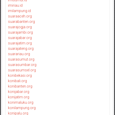
imiriau.id
imilampung.id
suaraaceh.org
suarabanten.org
suarajogja.org
suarajambi.org
suarajabar.org
suarajatim.org
suarajateng.org
suarariau.org
suarasumut.org
suarasumbar.org
suarasumsel.org
konibekasi.org
konibali.org
konibanten.org
konijabar.org
konijatim.org
konimaluku.org
konilampung.org
konipalu.org