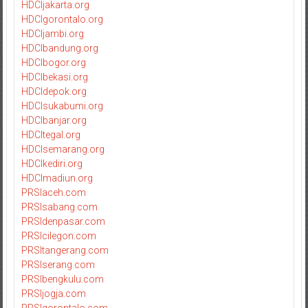
HDCIjakarta.org
HDCIgorontalo.org
HDCIjambi.org
HDCIbandung.org
HDCIbogor.org
HDCIbekasi.org
HDCIdepok.org
HDCIsukabumi.org
HDCIbanjar.org
HDCItegal.org
HDCIsemarang.org
HDCIkediri.org
HDCImadiun.org
PRSIaceh.com
PRSIsabang.com
PRSIdenpasar.com
PRSIcilegon.com
PRSItangerang.com
PRSIserang.com
PRSIbengkulu.com
PRSIjogja.com
PRSIgorontalo.com