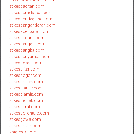
stikespacitan.com
stikespamekasan.com
stikespandeglang.com
stikespangandaran.com
stikesacehbarat.com
stikesbadung.com
stikesbanggai.com
stikesbangka.com
stikesbanyumas.com
stikesbekasi.com
stikesblitar.com
stikesbogor.com
stikesbrebes.com
stikescianjur.com
stikesciamis.com
stikesdemak.com
stikesgarut.com
stikesgorontalo.com
stikesgowa.com
stikesgresik.com
spigresik.com