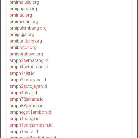
pmimaluku.org
pmipapua.org
pmiriau.org
pmimedan.org
pmipalembang.org
pmijogja.org
pmibandung.org
pmibogor.org
pmisurabaya.org
smpn2semarang.id
smpn4semarang.id
smpn14jkt.id
smpn2lumajang.id
smpn2sutojayan.id
smpn4blitar.id
smpn78jakarta.id
smpn88jakarta.id
smpnegeri1ambon.id
smpn1bangil.id
smpn1banjarmasin.id
smpn1biora.id
smpnegeri1bobotsari.id