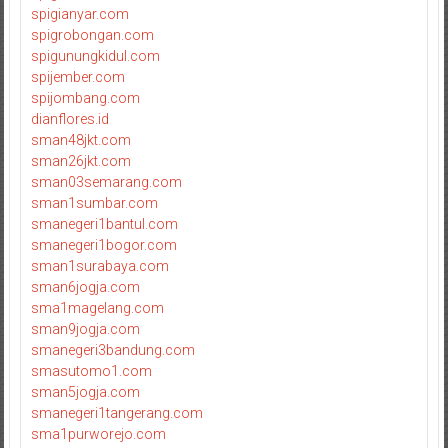
spigianyar.com
spigrobongan.com
spigunungkidul.com
spijember.com
spijombang.com
dianflores.id
sman48jkt.com
sman26jkt.com
sman03semarang.com
sman1sumbar.com
smanegeri1bantul.com
smanegeri1bogor.com
sman1surabaya.com
sman6jogja.com
sma1magelang.com
sman9jogja.com
smanegeri3bandung.com
smasutomo1.com
sman5jogja.com
smanegeri1tangerang.com
sma1purworejo.com