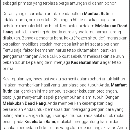
sebagai primata yang terbiasa bergelantungan di dahan pohon.
Durasi yang disarankan untuk mendapatkan
Manfaat Rutin
ini
tidaklah lama, cukup sekitar 30 hingga 60 detik setiap pagi atau
sebelum memulai latihan berat. Konsistensi dalam
Melakukan Dead
Hang
jauh lebih penting daripada durasi yang lama namun jarang
dilakukan. Banyak penderita bahu kaku (frozen shoulder) merasakan
perbaikan mobilitas setelah mencoba latihan ini secara perlahan.
Tentu saja, faktor keamanan harus tetap diutamakan; pastikan
genggaman tangan Anda cukup kuat sebelum melepaskan seluruh
beban tubuh ke palang demi menjaga
Kesehatan Bahu
agar tetap
prima.
Kesimpulannya, investasi waktu semenit dalam sehari untuk latihan
ini akan memberikan hasil yang luar biasa bagi tubuh Anda.
Manfaat
Rutin
dari gerakan ini melampaui sekadar kekuatan otot lengan,
tetapi juga menyentuh aspek penyembuhan alami tubuh. Dengan
Melakukan Dead Hang
, Anda memberikan kesempatan bagi
persendian Anda untuk bernapas dan meregang dengan cara yang
paling alami. Jangan tunggu sampai muncul rasa sakit untuk mulai
peduli pada
Kesehatan Bahu
; mulailah menggantung hari ini dan
rasakan perbedaan fleksibilitas yang akan menunjang aktivitas Anda