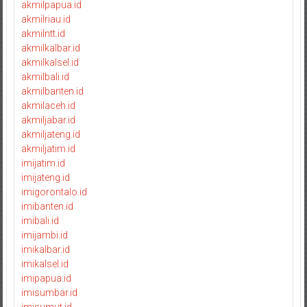
akmilpapua.id
akmilriau.id
akmilntt.id
akmilkalbar.id
akmilkalsel.id
akmilbali.id
akmilbanten.id
akmilaceh.id
akmiljabar.id
akmiljateng.id
akmiljatim.id
imijatim.id
imijateng.id
imigorontalo.id
imibanten.id
imibali.id
imijambi.id
imikalbar.id
imikalsel.id
imipapua.id
imisumbar.id
imisumut.id