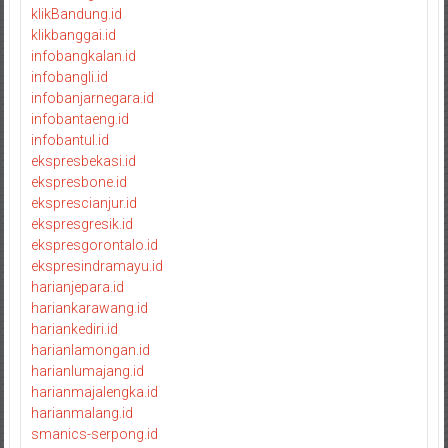
klikBandung.id
klikbanggai.id
infobangkalan.id
infobangli.id
infobanjarnegara.id
infobantaeng.id
infobantul.id
ekspresbekasi.id
ekspresbone.id
eksprescianjur.id
ekspresgresik.id
ekspresgorontalo.id
ekspresindramayu.id
harianjepara.id
hariankarawang.id
hariankediri.id
harianlamongan.id
harianlumajang.id
harianmajalengka.id
harianmalang.id
smanics-serpong.id