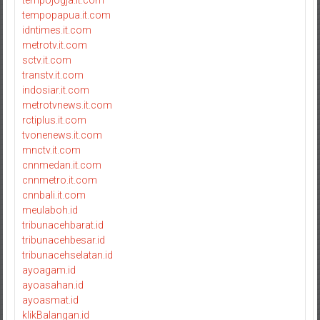
tempopapua.it.com
idntimes.it.com
metrotv.it.com
sctv.it.com
transtv.it.com
indosiar.it.com
metrotvnews.it.com
rctiplus.it.com
tvonenews.it.com
mnctv.it.com
cnnmedan.it.com
cnnmetro.it.com
cnnbali.it.com
meulaboh.id
tribunacehbarat.id
tribunacehbesar.id
tribunacehselatan.id
ayoagam.id
ayoasahan.id
ayoasmat.id
klikBalangan.id