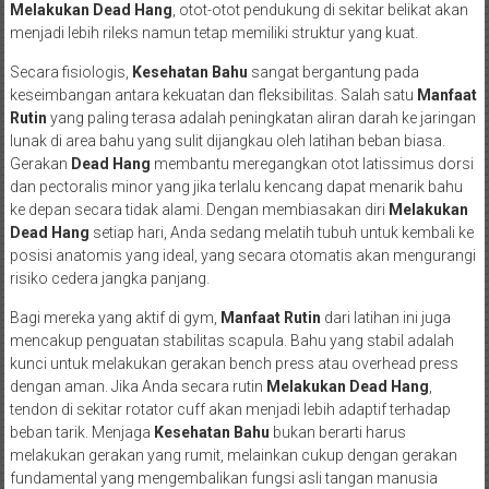
Melakukan Dead Hang
, otot-otot pendukung di sekitar belikat akan
menjadi lebih rileks namun tetap memiliki struktur yang kuat.
Secara fisiologis,
Kesehatan Bahu
sangat bergantung pada
keseimbangan antara kekuatan dan fleksibilitas. Salah satu
Manfaat
Rutin
yang paling terasa adalah peningkatan aliran darah ke jaringan
lunak di area bahu yang sulit dijangkau oleh latihan beban biasa.
Gerakan
Dead Hang
membantu meregangkan otot latissimus dorsi
dan pectoralis minor yang jika terlalu kencang dapat menarik bahu
ke depan secara tidak alami. Dengan membiasakan diri
Melakukan
Dead Hang
setiap hari, Anda sedang melatih tubuh untuk kembali ke
posisi anatomis yang ideal, yang secara otomatis akan mengurangi
risiko cedera jangka panjang.
Bagi mereka yang aktif di gym,
Manfaat Rutin
dari latihan ini juga
mencakup penguatan stabilitas scapula. Bahu yang stabil adalah
kunci untuk melakukan gerakan bench press atau overhead press
dengan aman. Jika Anda secara rutin
Melakukan Dead Hang
,
tendon di sekitar rotator cuff akan menjadi lebih adaptif terhadap
beban tarik. Menjaga
Kesehatan Bahu
bukan berarti harus
melakukan gerakan yang rumit, melainkan cukup dengan gerakan
fundamental yang mengembalikan fungsi asli tangan manusia