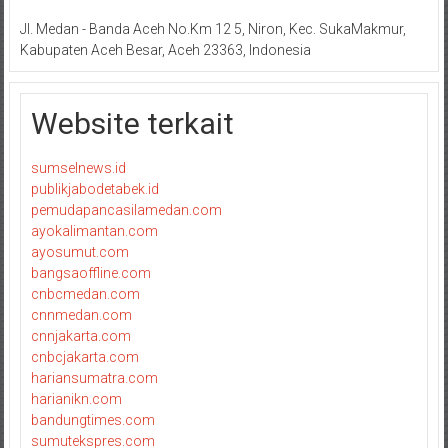
Jl. Medan - Banda Aceh No.Km 12 5, Niron, Kec. SukaMakmur,
Kabupaten Aceh Besar, Aceh 23363, Indonesia
Website terkait
sumselnews.id
publikjabodetabek.id
pemudapancasilamedan.com
ayokalimantan.com
ayosumut.com
bangsaoffline.com
cnbcmedan.com
cnnmedan.com
cnnjakarta.com
cnbcjakarta.com
hariansumatra.com
harianikn.com
bandungtimes.com
sumutekspres.com