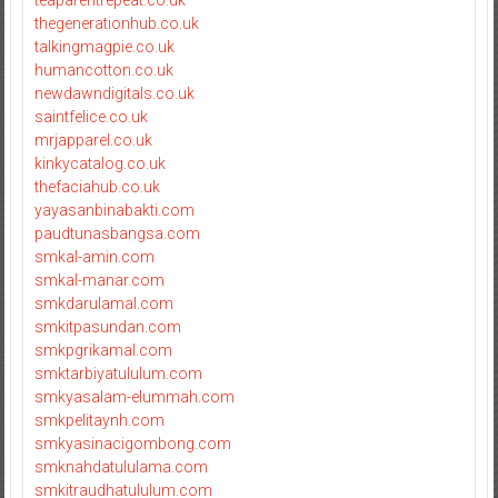
thegenerationhub.co.uk
talkingmagpie.co.uk
humancotton.co.uk
newdawndigitals.co.uk
saintfelice.co.uk
mrjapparel.co.uk
kinkycatalog.co.uk
thefaciahub.co.uk
yayasanbinabakti.com
paudtunasbangsa.com
smkal-amin.com
smkal-manar.com
smkdarulamal.com
smkitpasundan.com
smkpgrikamal.com
smktarbiyatululum.com
smkyasalam-elummah.com
smkpelitaynh.com
smkyasinacigombong.com
smknahdatululama.com
smkitraudhatululum.com