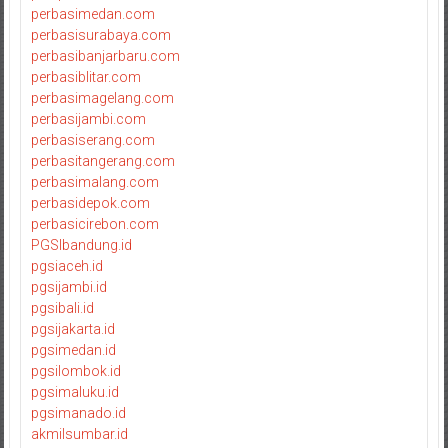
perbasimedan.com
perbasisurabaya.com
perbasibanjarbaru.com
perbasiblitar.com
perbasimagelang.com
perbasijambi.com
perbasiserang.com
perbasitangerang.com
perbasimalang.com
perbasidepok.com
perbasicirebon.com
PGSIbandung.id
pgsiaceh.id
pgsijambi.id
pgsibali.id
pgsijakarta.id
pgsimedan.id
pgsilombok.id
pgsimaluku.id
pgsimanado.id
akmilsumbar.id