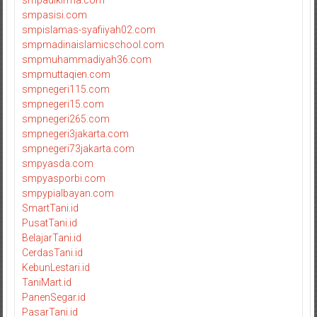
smpasisi.com
smpislamas-syafiiyah02.com
smpmadinaislamicschool.com
smpmuhammadiyah36.com
smpmuttaqien.com
smpnegeri115.com
smpnegeri15.com
smpnegeri265.com
smpnegeri3jakarta.com
smpnegeri73jakarta.com
smpyasda.com
smpyasporbi.com
smpypialbayan.com
SmartTani.id
PusatTani.id
BelajarTani.id
CerdasTani.id
KebunLestari.id
TaniMart.id
PanenSegar.id
PasarTani.id