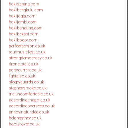
hakliserang.com
haklibengkulu.com
haklijogja.com
haklijambi.com
haklibandung.com
haklibekasi.com
haklibogor.com
perfectperson.co.uk
tourmusicfest.co.uk
strongdemocracy.co.uk
dronetotal.co.uk
partycurrent.co.uk
lightalso.co.uk
sleepyguards.co.uk
stephensmoke.co.uk
trialuncomfortable.co.uk
accordingchapel.co.uk
accordingoversees.co.uk
annoyingfunded.co.uk
belongsthey.co.uk
bootsrover.co.uk