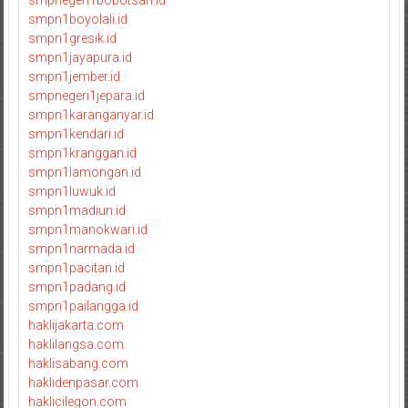
smpn1boyolali.id
smpn1gresik.id
smpn1jayapura.id
smpn1jember.id
smpnegeri1jepara.id
smpn1karanganyar.id
smpn1kendari.id
smpn1kranggan.id
smpn1lamongan.id
smpn1luwuk.id
smpn1madiun.id
smpn1manokwari.id
smpn1narmada.id
smpn1pacitan.id
smpn1padang.id
smpn1pailangga.id
haklijakarta.com
haklilangsa.com
haklisabang.com
haklidenpasar.com
haklicilegon.com