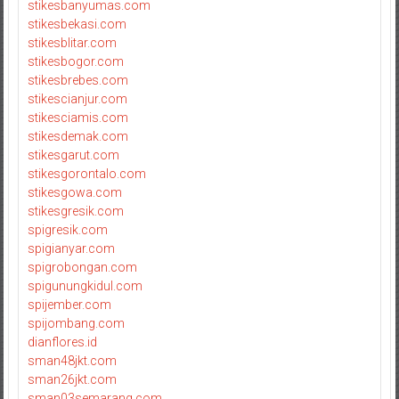
stikesbanyumas.com
stikesbekasi.com
stikesblitar.com
stikesbogor.com
stikesbrebes.com
stikescianjur.com
stikesciamis.com
stikesdemak.com
stikesgarut.com
stikesgorontalo.com
stikesgowa.com
stikesgresik.com
spigresik.com
spigianyar.com
spigrobongan.com
spigunungkidul.com
spijember.com
spijombang.com
dianflores.id
sman48jkt.com
sman26jkt.com
sman03semarang.com