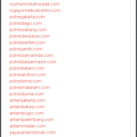
rsumumcitrahusada.com
rsgayomedicalcentre.com
polresjakarta.com
polresdago.com
polressabang.com
polresdenpasar.com
polresbanten.com
polresjambi.com
polressamarinda.com
polresbanjarmasin.com
polresbatam.com
polresambon.com
polresbima.com
polresmataram.com
polresdumai.com
antamjakarta.com
antambekasi.com
antambogor.com
antampalembang.com
antammedan.com
yayasanarrohmah.com