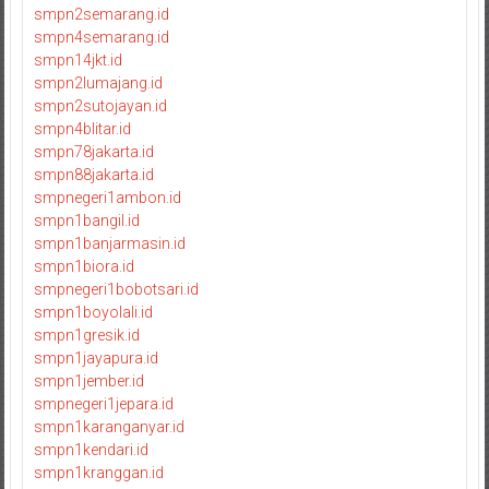
smpn2semarang.id
smpn4semarang.id
smpn14jkt.id
smpn2lumajang.id
smpn2sutojayan.id
smpn4blitar.id
smpn78jakarta.id
smpn88jakarta.id
smpnegeri1ambon.id
smpn1bangil.id
smpn1banjarmasin.id
smpn1biora.id
smpnegeri1bobotsari.id
smpn1boyolali.id
smpn1gresik.id
smpn1jayapura.id
smpn1jember.id
smpnegeri1jepara.id
smpn1karanganyar.id
smpn1kendari.id
smpn1kranggan.id