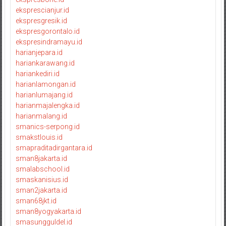
eksprescianjur.id
ekspresgresik.id
ekspresgorontalo.id
ekspresindramayu.id
harianjepara.id
hariankarawang.id
hariankediri.id
harianlamongan.id
harianlumajang.id
harianmajalengka.id
harianmalang.id
smanics-serpong.id
smakstlouis.id
smapraditadirgantara.id
sman8jakarta.id
smalabschool.id
smaskanisius.id
sman2jakarta.id
sman68jkt.id
sman8yogyakarta.id
smasungguldel.id