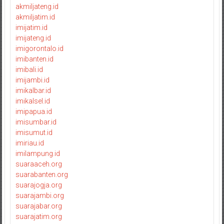
akmiljateng.id
akmiljatim.id
imijatim.id
imijateng.id
imigorontalo.id
imibanten.id
imibali.id
imijambi.id
imikalbar.id
imikalsel.id
imipapua.id
imisumbar.id
imisumut.id
imiriau.id
imilampung.id
suaraaceh.org
suarabanten.org
suarajogja.org
suarajambi.org
suarajabar.org
suarajatim.org