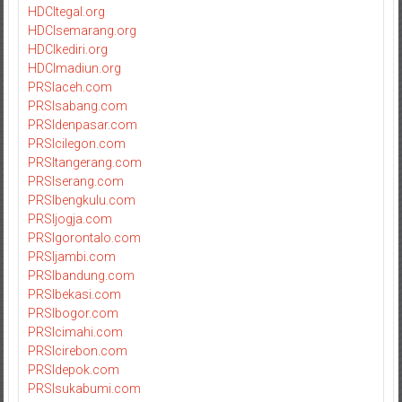
HDCItegal.org
HDCIsemarang.org
HDCIkediri.org
HDCImadiun.org
PRSIaceh.com
PRSIsabang.com
PRSIdenpasar.com
PRSIcilegon.com
PRSItangerang.com
PRSIserang.com
PRSIbengkulu.com
PRSIjogja.com
PRSIgorontalo.com
PRSIjambi.com
PRSIbandung.com
PRSIbekasi.com
PRSIbogor.com
PRSIcimahi.com
PRSIcirebon.com
PRSIdepok.com
PRSIsukabumi.com