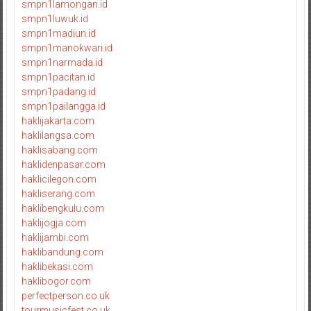
smpn1lamongan.id
smpn1luwuk.id
smpn1madiun.id
smpn1manokwari.id
smpn1narmada.id
smpn1pacitan.id
smpn1padang.id
smpn1pailangga.id
haklijakarta.com
haklilangsa.com
haklisabang.com
haklidenpasar.com
haklicilegon.com
hakliserang.com
haklibengkulu.com
haklijogja.com
haklijambi.com
haklibandung.com
haklibekasi.com
haklibogor.com
perfectperson.co.uk
tourmusicfest.co.uk