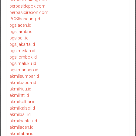
perbasidepok.com
perbasicirebon.com
PGSIbandung.id
pgsiaceh.id
pgsijambi.id
pgsibali.id
pgsijakarta.id
pgsimedan.id
pgsilombok.id
pgsimaluku.id
pgsimanado.id
akmilsumbar.id
akmilpapua.id
akmilriau.id
akmilntt.id
akmilkalbar.id
akmilkalsel.id
akmilbali.id
akmilbanten.id
akmilaceh.id
akmiljabar.id