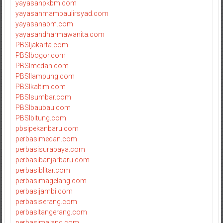
yayasanpkbm.com
yayasanmambaulirsyad.com
yayasanabm.com
yayasandharmawanita.com
PBSIjakarta.com
PBSIbogor.com
PBSImedan.com
PBSIlampung.com
PBSIkaltim.com
PBSIsumbar.com
PBSIbaubau.com
PBSIbitung.com
pbsipekanbaru.com
perbasimedan.com
perbasisurabaya.com
perbasibanjarbaru.com
perbasiblitar.com
perbasimagelang.com
perbasijambi.com
perbasiserang.com
perbasitangerang.com
perbasimalang.com