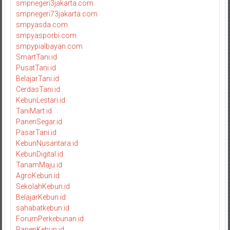
smpnegeri3jakarta.com
smpnegeri73jakarta.com
smpyasda.com
smpyasporbi.com
smpypialbayan.com
SmartTani.id
PusatTani.id
BelajarTani.id
CerdasTani.id
KebunLestari.id
TaniMart.id
PanenSegar.id
PasarTani.id
KebunNusantara.id
KebunDigital.id
TanamMaju.id
AgroKebun.id
SekolahKebun.id
BelajarKebun.id
sahabatkebun.id
ForumPerkebunan.id
PanenKebun.id