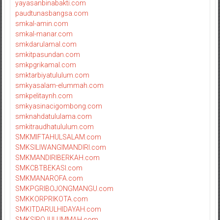
yayasanbinabakti.com
paudtunasbangsa.com
smkal-amin.com
smkal-manar.com
smkdarulamal.com
smkitpasundan.com
smkpgrikamal.com
smktarbiyatululum.com
smkyasalam-elummah.com
smkpelitaynh.com
smkyasinacigombong.com
smknahdatululama.com
smkitraudhatululum.com
SMKMIFTAHULSALAM.com
SMKSILIWANGIMANDIRI.com
SMKMANDIRIBERKAH.com
SMKCBTBEKASI.com
SMKMANAROFA.com
SMKPGRIBOJONGMANGU.com
SMKKORPRIKOTA.com
SMKITDARULHIDAYAH.com
SMKSIROJULUMMAH.com