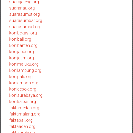
suarajateng.org
suarariau.org
suarasumut.org
suarasumbar.org
suarasumsel.org
konibekasi.org
konibali.org
konibanten.org
konijabar.org
konijatim.org
konimaluku.org
konilampung.org
konipalu.org
koniambon.org
konidepok.org
konisurabaya.org
konikalbar.org
faktamedan.org
faktamalang.org
faktabali.org
faktaaceh.org
faktajambi.org