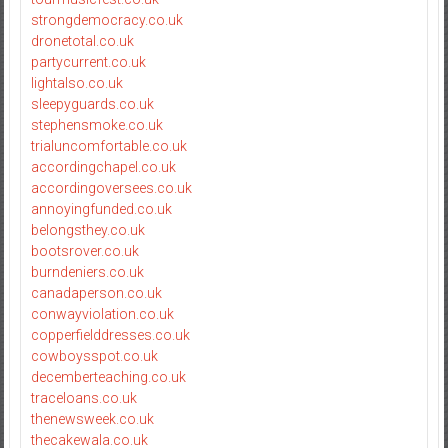
strongdemocracy.co.uk
dronetotal.co.uk
partycurrent.co.uk
lightalso.co.uk
sleepyguards.co.uk
stephensmoke.co.uk
trialuncomfortable.co.uk
accordingchapel.co.uk
accordingoversees.co.uk
annoyingfunded.co.uk
belongsthey.co.uk
bootsrover.co.uk
burndeniers.co.uk
canadaperson.co.uk
conwayviolation.co.uk
copperfielddresses.co.uk
cowboysspot.co.uk
decemberteaching.co.uk
traceloans.co.uk
thenewsweek.co.uk
thecakewala.co.uk