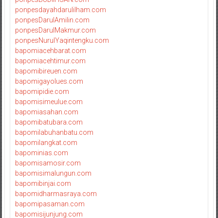
ponpesdayahdarulilham.com
ponpesDarulAmilin.com
ponpesDarulMakmur.com
ponpesNurulYaqintengku.com
bapomiacehbarat.com
bapomiacehtimur.com
bapomibireuen.com
bapomigayolues.com
bapomipidie.com
bapomisimeulue.com
bapomiasahan.com
bapomibatubara.com
bapomilabuhanbatu.com
bapomilangkat.com
bapominias.com
bapomisamosir.com
bapomisimalungun.com
bapomibinjai.com
bapomidharmasraya.com
bapomipasaman.com
bapomisijunjung.com