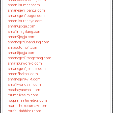
sman1sumbar.com
smanegeri1bantul.com
smanegeri1bogor.com
sman1surabaya.com
sman6jogja.com
sma1magelang.com
sman9jogja.com
smanegeri3bandung.com
smasutomo1.com
sman5jogja.com
smanegeri1tangerang.com
sma1purworejo.com
smanegeri1jember.com
sman2bekasi.com
smanegeri47jkt.com
sma1wonosari.com
rscahayasehat.com
rsumalikasim.com
rsuprimaintimedika.com
rsarunlhokseumaw.com
rsufauziahbireu.com