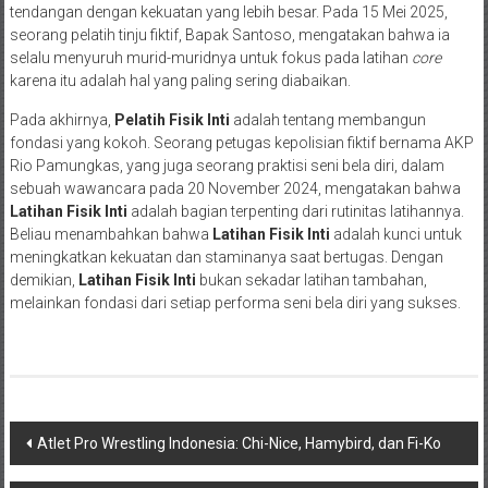
tendangan dengan kekuatan yang lebih besar. Pada 15 Mei 2025,
seorang pelatih tinju fiktif, Bapak Santoso, mengatakan bahwa ia
selalu menyuruh murid-muridnya untuk fokus pada latihan
core
karena itu adalah hal yang paling sering diabaikan.
Pada akhirnya,
Pelatih Fisik Inti
adalah tentang membangun
fondasi yang kokoh. Seorang petugas kepolisian fiktif bernama AKP
Rio Pamungkas, yang juga seorang praktisi seni bela diri, dalam
sebuah wawancara pada 20 November 2024, mengatakan bahwa
Latihan Fisik Inti
adalah bagian terpenting dari rutinitas latihannya.
Beliau menambahkan bahwa
Latihan Fisik Inti
adalah kunci untuk
meningkatkan kekuatan dan staminanya saat bertugas. Dengan
demikian,
Latihan Fisik Inti
bukan sekadar latihan tambahan,
melainkan fondasi dari setiap performa seni bela diri yang sukses.
Navigasi
Atlet Pro Wrestling Indonesia: Chi-Nice, Hamybird, dan Fi-Ko
pos