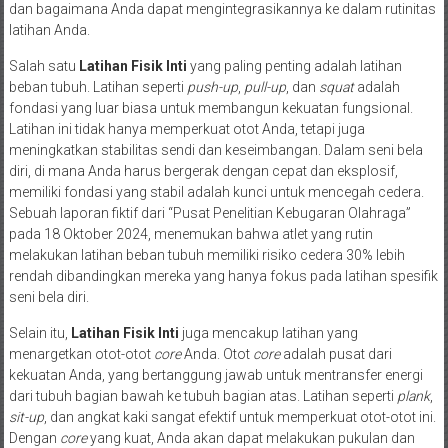
dan bagaimana Anda dapat mengintegrasikannya ke dalam rutinitas
latihan Anda.
Salah satu
Latihan Fisik Inti
yang paling penting adalah latihan
beban tubuh. Latihan seperti
push-up
,
pull-up
, dan
squat
adalah
fondasi yang luar biasa untuk membangun kekuatan fungsional.
Latihan ini tidak hanya memperkuat otot Anda, tetapi juga
meningkatkan stabilitas sendi dan keseimbangan. Dalam seni bela
diri, di mana Anda harus bergerak dengan cepat dan eksplosif,
memiliki fondasi yang stabil adalah kunci untuk mencegah cedera.
Sebuah laporan fiktif dari “Pusat Penelitian Kebugaran Olahraga”
pada 18 Oktober 2024, menemukan bahwa atlet yang rutin
melakukan latihan beban tubuh memiliki risiko cedera 30% lebih
rendah dibandingkan mereka yang hanya fokus pada latihan spesifik
seni bela diri.
Selain itu,
Latihan Fisik Inti
juga mencakup latihan yang
menargetkan otot-otot
core
Anda. Otot
core
adalah pusat dari
kekuatan Anda, yang bertanggung jawab untuk mentransfer energi
dari tubuh bagian bawah ke tubuh bagian atas. Latihan seperti
plank
,
sit-up
, dan angkat kaki sangat efektif untuk memperkuat otot-otot ini.
Dengan
core
yang kuat, Anda akan dapat melakukan pukulan dan