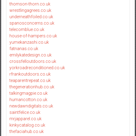
thomson-thorn.co.uk
wrestlingagrees.co.uk
underneathfoiled.co.uk
spanosconcerns.co.uk
telecomblue.co.uk
house-of-hampers.co.uk
yumekanzashi.co.uk
fatnanas.co.uk
emilykatedesign.co.uk
crossfelloutdoors.co.uk
yorkroadreconditioned.co.uk
rfrankoutdoors.co.uk
teaparentrepeat.co.uk
thegenerationhub.co.uk
talkingmagpie.co.uk
humancotton.co.uk
newdawndigitals.co.uk
saintfelice.co.uk
mrjapparel.co.uk
kinkycatalog.co.uk
thefaciahub.co.uk