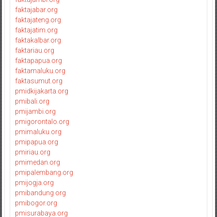
faktajabar.org
faktajateng.org
faktajatim.org
faktakalbar.org
faktariau.org
faktapapua.org
faktamaluku.org
faktasumut.org
pmidkijakarta.org
pmibali.org
pmijambi.org
pmigorontalo.org
pmimaluku.org
pmipapua.org
pmiriau.org
pmimedan.org
pmipalembang.org
pmijogja.org
pmibandung.org
pmibogor.org
pmisurabaya.org