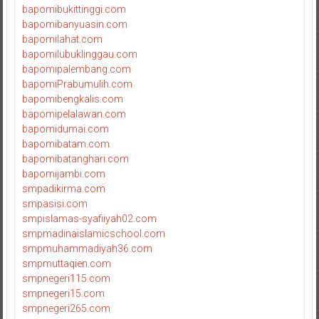
bapomibukittinggi.com
bapomibanyuasin.com
bapomilahat.com
bapomilubuklinggau.com
bapomipalembang.com
bapomiPrabumulih.com
bapomibengkalis.com
bapomipelalawan.com
bapomidumai.com
bapomibatam.com
bapomibatanghari.com
bapomijambi.com
smpadikirma.com
smpasisi.com
smpislamas-syafiiyah02.com
smpmadinaislamicschool.com
smpmuhammadiyah36.com
smpmuttaqien.com
smpnegeri115.com
smpnegeri15.com
smpnegeri265.com