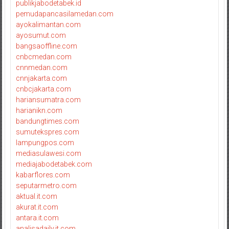
publikjabodetabek.id
pemudapancasilamedan.com
ayokalimantan.com
ayosumut.com
bangsaoffline.com
cnbcmedan.com
cnnmedan.com
cnnjakarta.com
cnbcjakarta.com
hariansumatra.com
harianikn.com
bandungtimes.com
sumutekspres.com
lampungpos.com
mediasulawesi.com
mediajabodetabek.com
kabarflores.com
seputarmetro.com
aktual.it.com
akurat.it.com
antara.it.com
analisadaily.it.com