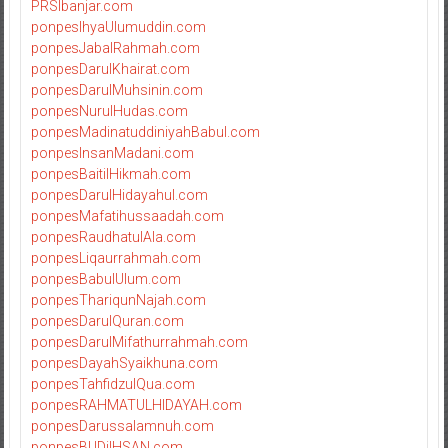
PRSIbanjar.com
ponpesIhyaUlumuddin.com
ponpesJabalRahmah.com
ponpesDarulKhairat.com
ponpesDarulMuhsinin.com
ponpesNurulHudas.com
ponpesMadinatuddiniyahBabul.com
ponpesInsanMadani.com
ponpesBaitilHikmah.com
ponpesDarulHidayahul.com
ponpesMafatihussaadah.com
ponpesRaudhatulAla.com
ponpesLiqaurrahmah.com
ponpesBabulUlum.com
ponpesThariqunNajah.com
ponpesDarulQuran.com
ponpesDarulMifathurrahmah.com
ponpesDayahSyaikhuna.com
ponpesTahfidzulQua.com
ponpesRAHMATULHIDAYAH.com
ponpesDarussalamnuh.com
ponpesBUDiIHSAN.com