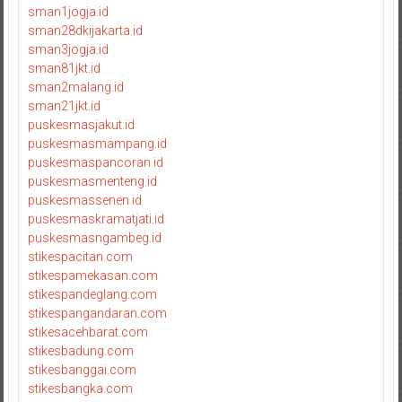
sman1jogja.id
sman28dkijakarta.id
sman3jogja.id
sman81jkt.id
sman2malang.id
sman21jkt.id
puskesmasjakut.id
puskesmasmampang.id
puskesmaspancoran.id
puskesmasmenteng.id
puskesmassenen.id
puskesmaskramatjati.id
puskesmasngambeg.id
stikespacitan.com
stikespamekasan.com
stikespandeglang.com
stikespangandaran.com
stikesacehbarat.com
stikesbadung.com
stikesbanggai.com
stikesbangka.com