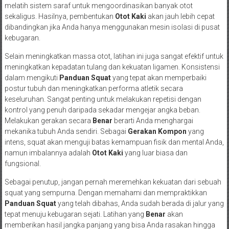
melatih sistem saraf untuk mengoordinasikan banyak otot
sekaligus. Hasilnya, pembentukan
Otot Kaki
akan jauh lebih cepat
dibandingkan jika Anda hanya menggunakan mesin isolasi di pusat
kebugaran.
Selain meningkatkan massa otot, latihan ini juga sangat efektif untuk
meningkatkan kepadatan tulang dan kekuatan ligamen. Konsistensi
dalam mengikuti
Panduan Squat
yang tepat akan memperbaiki
postur tubuh dan meningkatkan performa atletik secara
keseluruhan. Sangat penting untuk melakukan repetisi dengan
kontrol yang penuh daripada sekadar mengejar angka beban.
Melakukan gerakan secara
Benar
berarti Anda menghargai
mekanika tubuh Anda sendiri. Sebagai
Gerakan Kompon
yang
intens, squat akan menguji batas kemampuan fisik dan mental Anda,
namun imbalannya adalah
Otot Kaki
yang luar biasa dan
fungsional.
Sebagai penutup, jangan pernah meremehkan kekuatan dari sebuah
squat yang sempurna. Dengan memahami dan mempraktikkan
Panduan Squat
yang telah dibahas, Anda sudah berada di jalur yang
tepat menuju kebugaran sejati. Latihan yang
Benar
akan
memberikan hasil jangka panjang yang bisa Anda rasakan hingga