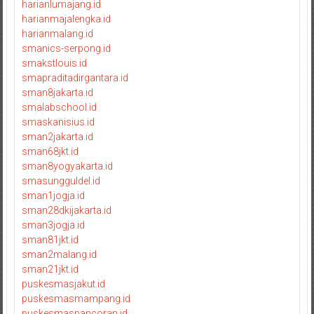
harianlumajang.id
harianmajalengka.id
harianmalang.id
smanics-serpong.id
smakstlouis.id
smapraditadirgantara.id
sman8jakarta.id
smalabschool.id
smaskanisius.id
sman2jakarta.id
sman68jkt.id
sman8yogyakarta.id
smasungguldel.id
sman1jogja.id
sman28dkijakarta.id
sman3jogja.id
sman81jkt.id
sman2malang.id
sman21jkt.id
puskesmasjakut.id
puskesmasmampang.id
puskesmaspancoran.id