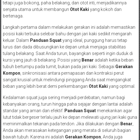
tetapi juga bokong, paha belakang, dan otot inti, menjadikannya
senjata utama untuk membangun
Otot Kaki
yang kokoh dan
bertenaga.
Langkah pertama dalam melakukan gerakan ini adalah memastikan
posisi kaki terbuka selebar bahu dengan jari kaki sedikit mengarah
keluar. Dalam
Panduan Squat
yang ideal, punggung harus tetap
lurus dan dada dibusungkan ke depan untuk menjaga stabilitas
tulang belakang. Saat Anda turun, bayangkan seperti ingin duduk di
kursi yang jauh di belakang. Posisi yang
Benar
adalah ketika beban
tubuh bertumpu pada tumit, bukan pada jari kaki. Sebagai
Gerakan
Kompon
, sinkronisasi antara pernapasan dan kontraksi perut
sangat krusial untuk melindungi pinggang Anda saat mengangkat
beban yang lebih berat demi perkembangan
Otot Kaki
yang optimal.
Kedalaman squat juga sering menjadi perdebatan, namun bagi
kebanyakan orang, turun hingga paha sejajar dengan lantai adalah
standar yang aman dan efektif.
Panduan Squat
menekankan agar
lutut tidak bergeser terlalu jauh ke depan melewati ujung jari kaki guna
meminimalkan tekanan pada tendon. Jika dilakukan dengan
Benar
,
Anda akan merasakan ketegangan yang merata di seluruh bagian
bawah tubuh. Karena ini adalah
Gerakan Kompon
, Anda juga