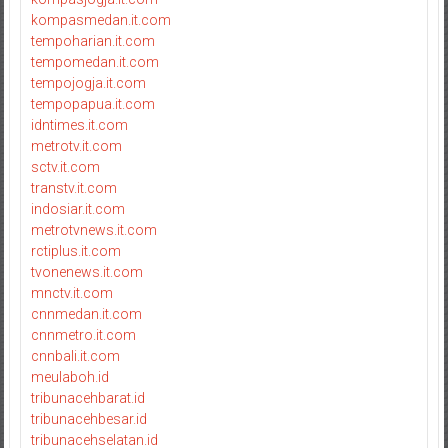
kompasmedan.it.com
tempoharian.it.com
tempomedan.it.com
tempojogja.it.com
tempopapua.it.com
idntimes.it.com
metrotv.it.com
sctv.it.com
transtv.it.com
indosiar.it.com
metrotvnews.it.com
rctiplus.it.com
tvonenews.it.com
mnctv.it.com
cnnmedan.it.com
cnnmetro.it.com
cnnbali.it.com
meulaboh.id
tribunacehbarat.id
tribunacehbesar.id
tribunacehselatan.id