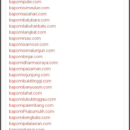
bapomipidie.com
bapomisimeulue.com
bapomiasahan.com
bapomibatubara.com
bapomilabuhanbatu.com
bapomilangkat.com
bapominias.com
bapomisamosir.com
bapomisimalungun.com
bapomibinjai.com
bapomidharmasraya.com
bapomipasaman.com
bapomisijunjung.com
bapomibukittinggi.com
bapomibanyuasin.com
bapomilahat.com
bapomilubuklinggau.com
bapomipalembang.com
bapomiPrabumulih.com
bapomibengkalis.com
bapomipelalawan.com
bapomidumai.com