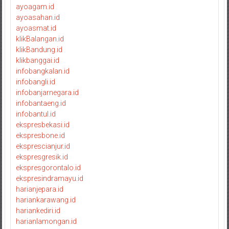
ayoagam.id
ayoasahan.id
ayoasmat.id
klikBalangan.id
klikBandung.id
klikbanggai.id
infobangkalan.id
infobangli.id
infobanjarnegara.id
infobantaeng.id
infobantul.id
ekspresbekasi.id
ekspresbone.id
eksprescianjur.id
ekspresgresik.id
ekspresgorontalo.id
ekspresindramayu.id
harianjepara.id
hariankarawang.id
hariankediri.id
harianlamongan.id