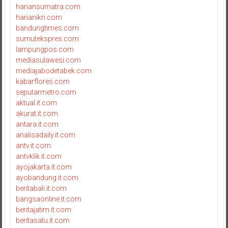
hariansumatra.com
harianikn.com
bandungtimes.com
sumutekspres.com
lampungpos.com
mediasulawesi.com
mediajabodetabek.com
kabarflores.com
seputarmetro.com
aktual.it.com
akurat.it.com
antara.it.com
analisadaily.it.com
antv.it.com
antvklik.it.com
ayojakarta.it.com
ayobandung.it.com
beritabali.it.com
bangsaonline.it.com
beritajatim.it.com
beritasatu.it.com