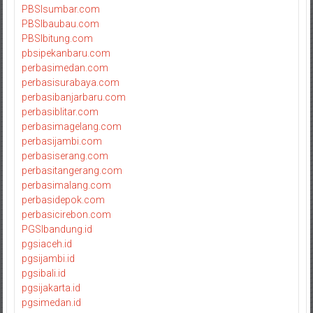
PBSIsumbar.com
PBSIbaubau.com
PBSIbitung.com
pbsipekanbaru.com
perbasimedan.com
perbasisurabaya.com
perbasibanjarbaru.com
perbasiblitar.com
perbasimagelang.com
perbasijambi.com
perbasiserang.com
perbasitangerang.com
perbasimalang.com
perbasidepok.com
perbasicirebon.com
PGSIbandung.id
pgsiaceh.id
pgsijambi.id
pgsibali.id
pgsijakarta.id
pgsimedan.id