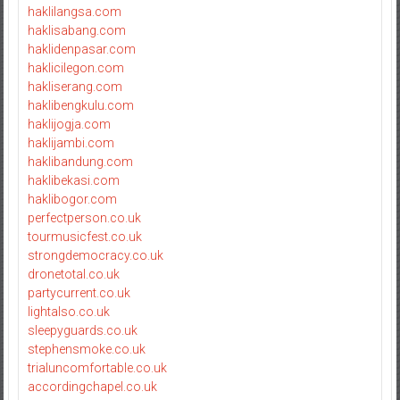
haklilangsa.com
haklisabang.com
haklidenpasar.com
haklicilegon.com
hakliserang.com
haklibengkulu.com
haklijogja.com
haklijambi.com
haklibandung.com
haklibekasi.com
haklibogor.com
perfectperson.co.uk
tourmusicfest.co.uk
strongdemocracy.co.uk
dronetotal.co.uk
partycurrent.co.uk
lightalso.co.uk
sleepyguards.co.uk
stephensmoke.co.uk
trialuncomfortable.co.uk
accordingchapel.co.uk