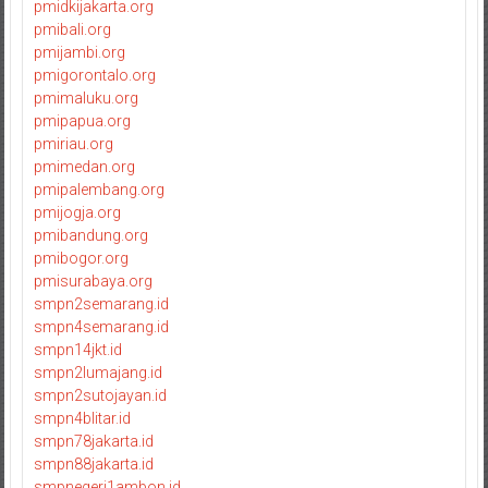
pmidkijakarta.org
pmibali.org
pmijambi.org
pmigorontalo.org
pmimaluku.org
pmipapua.org
pmiriau.org
pmimedan.org
pmipalembang.org
pmijogja.org
pmibandung.org
pmibogor.org
pmisurabaya.org
smpn2semarang.id
smpn4semarang.id
smpn14jkt.id
smpn2lumajang.id
smpn2sutojayan.id
smpn4blitar.id
smpn78jakarta.id
smpn88jakarta.id
smpnegeri1ambon.id