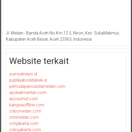
Jl. Medan - Banda Aceh No.Km 12 5, Niron, Kec. SukaMakmur,
Kabupaten Aceh Besar, Aceh 23363, Indonesia
Website terkait
sumselnews.id
publikjabodetabek.id
pemudapancasilamedan.com
ayokalimantan.com
ayosumut.com
bangsaoffline.com
cnbcmedan.com
cnnmedan.com
cnnjakarta.com
cnbcjakarta.com