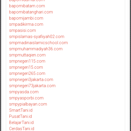
bapomibatam.com
bapomibatanghari.com
bapomijambi.com
smpadikirma.com
smpasisi.com
smpislamas-syafiiyah02.com
smpmadinaislamicschool.com
smpmuhammadiyah36.com
smpmuttaqien.com
smpnegeri115.com
smpnegeri15.com
smpnegeri265.com
smpnegeri3jakarta.com
smpnegeri73jakarta.com
smpyasda.com
smpyasporbi.com
smpypialbayan.com
SmartTani.id
PusatTani.id
BelajarTani.id
CerdasTani.id