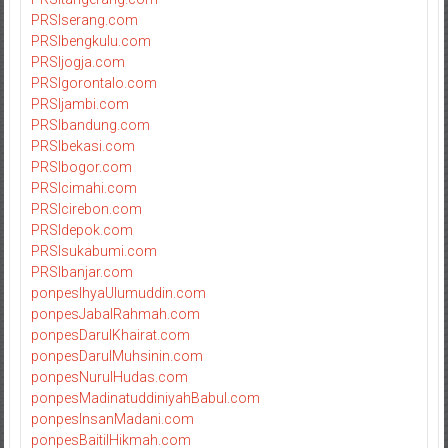
PRSIserang.com
PRSIbengkulu.com
PRSIjogja.com
PRSIgorontalo.com
PRSIjambi.com
PRSIbandung.com
PRSIbekasi.com
PRSIbogor.com
PRSIcimahi.com
PRSIcirebon.com
PRSIdepok.com
PRSIsukabumi.com
PRSIbanjar.com
ponpesIhyaUlumuddin.com
ponpesJabalRahmah.com
ponpesDarulKhairat.com
ponpesDarulMuhsinin.com
ponpesNurulHudas.com
ponpesMadinatuddiniyahBabul.com
ponpesInsanMadani.com
ponpesBaitilHikmah.com