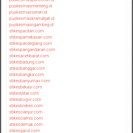
puskesmasmenteng.id
puskesmassenen.id
puskesmaskramatjati.id
puskesmasngambeg.id
stikespacitan.com
stikespamekasan.com
stikespandeglang.com
stikespangandaran.com
stikesacehbarat.com
stikesbadung.com
stikesbanggai.com
stikesbangka.com
stikesbanyumas.com
stikesbekasi.com
stikesblitar.com
stikesbogor.com
stikesbrebes.com
stikescianjur.com
stikesciamis.com
stikesdemak.com
stikesgarut.com