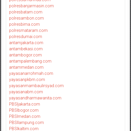
polresbanjarmasin.com
polresbatam.com
polresambon.com
polresbima.com
polresmataram.com
polresdumai.com
antamjakarta.com
antambekasi.com
antambogor.com
antampalembang.com
antammedan.com
yayasanarrohmah.com
yayasanpkbm.com
yayasanmambaulirsyad.com
yayasanabm.com
yayasandharmawanita.com
PBSIjakarta.com
PBSIbogor.com
PBSImedan.com
PBSIlampung.com
PBSIkaltim.com