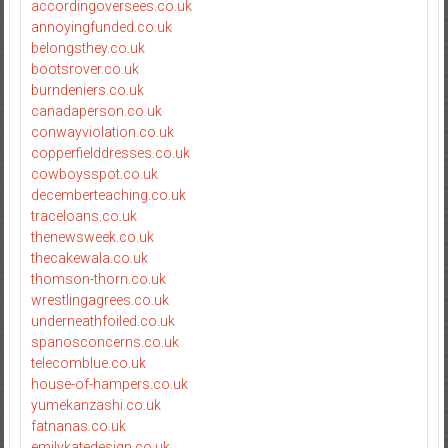
accordingoversees.co.uk
annoyingfunded.co.uk
belongsthey.co.uk
bootsrover.co.uk
burndeniers.co.uk
canadaperson.co.uk
conwayviolation.co.uk
copperfielddresses.co.uk
cowboysspot.co.uk
decemberteaching.co.uk
traceloans.co.uk
thenewsweek.co.uk
thecakewala.co.uk
thomson-thorn.co.uk
wrestlingagrees.co.uk
underneathfoiled.co.uk
spanosconcerns.co.uk
telecomblue.co.uk
house-of-hampers.co.uk
yumekanzashi.co.uk
fatnanas.co.uk
emilykatedesign.co.uk