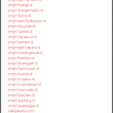
smpn1bangil.id
smpn1banjarmasin.id
smpn1biora.id
smpnegeri1bobotsari.id
smpn1boyolali.id
smpn1gresik.id
smpn1jayapura.id
smpn1jember.id
smpnegeri1jepara.id
smpn1karanganyar.id
smpn1kendari.id
smpn1kranggan.id
smpn1lamongan.id
smpn1luwuk.id
smpn1madiun.id
smpn1manokwari.id
smpn1narmada.id
smpn1pacitan.id
smpn1padang.id
smpn1pailangga.id
haklijakarta.com