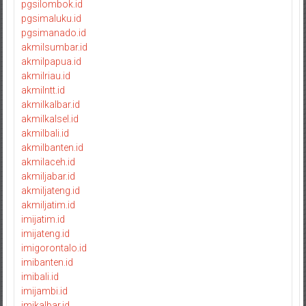
pgsilombok.id
pgsimaluku.id
pgsimanado.id
akmilsumbar.id
akmilpapua.id
akmilriau.id
akmilntt.id
akmilkalbar.id
akmilkalsel.id
akmilbali.id
akmilbanten.id
akmilaceh.id
akmiljabar.id
akmiljateng.id
akmiljatim.id
imijatim.id
imijateng.id
imigorontalo.id
imibanten.id
imibali.id
imijambi.id
imikalbar.id