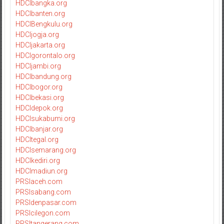
HDCIbangka.org
HDCIbanten.org
HDCIBengkulu.org
HDCIjogja.org
HDCIjakarta.org
HDCIgorontalo.org
HDCIjambi.org
HDCIbandung.org
HDCIbogor.org
HDCIbekasi.org
HDCIdepok.org
HDCIsukabumi.org
HDCIbanjar.org
HDCItegal.org
HDCIsemarang.org
HDCIkediri.org
HDCImadiun.org
PRSIaceh.com
PRSIsabang.com
PRSIdenpasar.com
PRSIcilegon.com
PRSItangerang.com