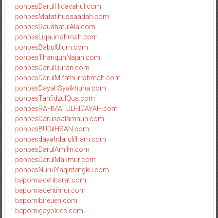
ponpesDarulHidayahul.com
ponpesMafatihussaadah.com
ponpesRaudhatulAla.com
ponpesLiqaurrahmah.com
ponpesBabulUlum.com
ponpesThariqunNajah.com
ponpesDarulQuran.com
ponpesDarulMifathurrahmah.com
ponpesDayahSyaikhuna.com
ponpesTahfidzulQua.com
ponpesRAHMATULHIDAYAH.com
ponpesDarussalamnuh.com
ponpesBUDiIHSAN.com
ponpesdayahdarulilham.com
ponpesDarulAmilin.com
ponpesDarulMakmur.com
ponpesNurulYaqintengku.com
bapomiacehbarat.com
bapomiacehtimur.com
bapomibireuen.com
bapomigayolues.com