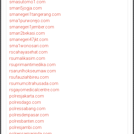
smasutomo1.com
sman5jogja.com
smanegeri1tangerang.com
sma1purworejo.com
smanegeri1jember.com
sman2bekasi.com
smanegeri47jkt.com
sma1wonosari.com
rscahayasehat.com
rsumalikasim.com
rsuprimaintimedika.com
rsarunlhokseumaw.com
rsufauziahbireu.com
rsumumcitrahusada.com
rsgayomedicalcentre.com
polresjakarta.com
polresdago.com
polressabang.com
polresdenpasar.com
polresbanten.com
polresjambi.com
polressamarinda.com