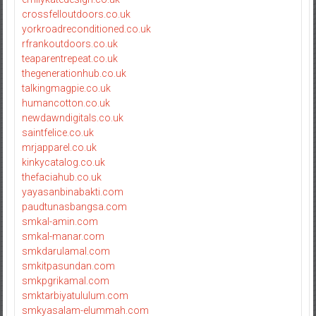
crossfelloutdoors.co.uk
yorkroadreconditioned.co.uk
rfrankoutdoors.co.uk
teaparentrepeat.co.uk
thegenerationhub.co.uk
talkingmagpie.co.uk
humancotton.co.uk
newdawndigitals.co.uk
saintfelice.co.uk
mrjapparel.co.uk
kinkycatalog.co.uk
thefaciahub.co.uk
yayasanbinabakti.com
paudtunasbangsa.com
smkal-amin.com
smkal-manar.com
smkdarulamal.com
smkitpasundan.com
smkpgrikamal.com
smktarbiyatululum.com
smkyasalam-elummah.com