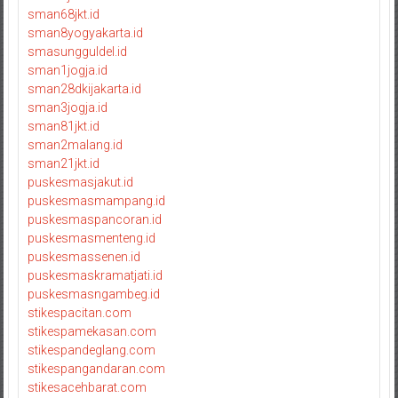
sman68jkt.id
sman8yogyakarta.id
smasungguldel.id
sman1jogja.id
sman28dkijakarta.id
sman3jogja.id
sman81jkt.id
sman2malang.id
sman21jkt.id
puskesmasjakut.id
puskesmasmampang.id
puskesmaspancoran.id
puskesmasmenteng.id
puskesmassenen.id
puskesmaskramatjati.id
puskesmasngambeg.id
stikespacitan.com
stikespamekasan.com
stikespandeglang.com
stikespangandaran.com
stikesacehbarat.com