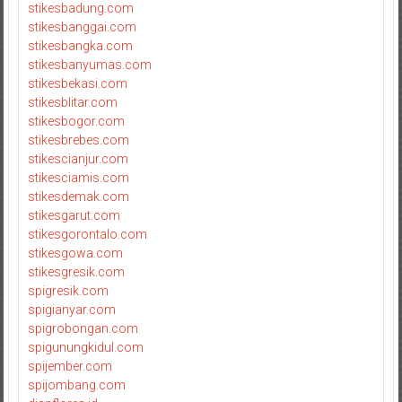
stikesbadung.com
stikesbanggai.com
stikesbangka.com
stikesbanyumas.com
stikesbekasi.com
stikesblitar.com
stikesbogor.com
stikesbrebes.com
stikescianjur.com
stikesciamis.com
stikesdemak.com
stikesgarut.com
stikesgorontalo.com
stikesgowa.com
stikesgresik.com
spigresik.com
spigianyar.com
spigrobongan.com
spigunungkidul.com
spijember.com
spijombang.com