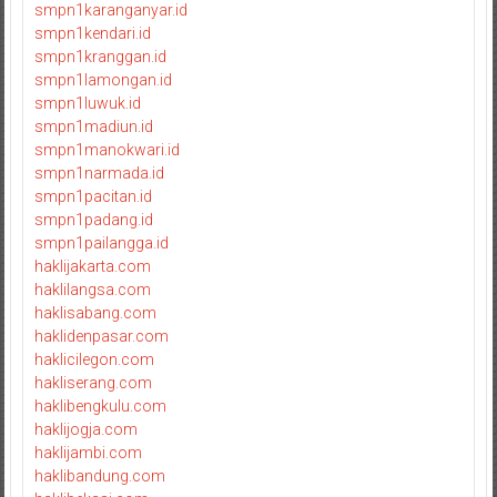
smpn1karanganyar.id
smpn1kendari.id
smpn1kranggan.id
smpn1lamongan.id
smpn1luwuk.id
smpn1madiun.id
smpn1manokwari.id
smpn1narmada.id
smpn1pacitan.id
smpn1padang.id
smpn1pailangga.id
haklijakarta.com
haklilangsa.com
haklisabang.com
haklidenpasar.com
haklicilegon.com
hakliserang.com
haklibengkulu.com
haklijogja.com
haklijambi.com
haklibandung.com