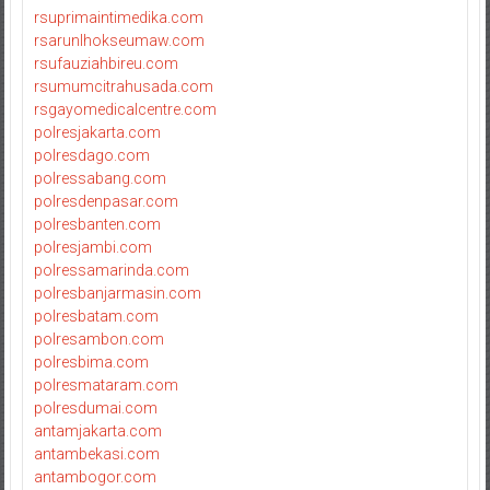
rsuprimaintimedika.com
rsarunlhokseumaw.com
rsufauziahbireu.com
rsumumcitrahusada.com
rsgayomedicalcentre.com
polresjakarta.com
polresdago.com
polressabang.com
polresdenpasar.com
polresbanten.com
polresjambi.com
polressamarinda.com
polresbanjarmasin.com
polresbatam.com
polresambon.com
polresbima.com
polresmataram.com
polresdumai.com
antamjakarta.com
antambekasi.com
antambogor.com