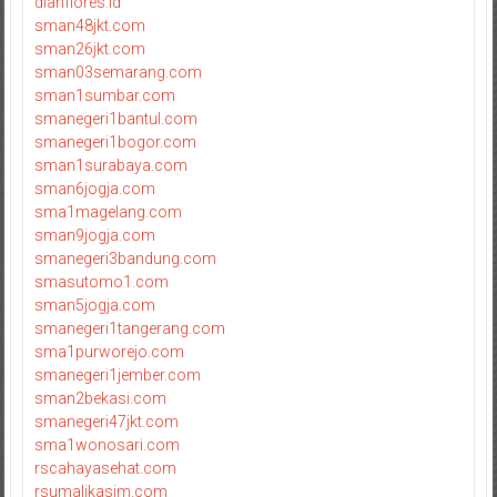
dianflores.id
sman48jkt.com
sman26jkt.com
sman03semarang.com
sman1sumbar.com
smanegeri1bantul.com
smanegeri1bogor.com
sman1surabaya.com
sman6jogja.com
sma1magelang.com
sman9jogja.com
smanegeri3bandung.com
smasutomo1.com
sman5jogja.com
smanegeri1tangerang.com
sma1purworejo.com
smanegeri1jember.com
sman2bekasi.com
smanegeri47jkt.com
sma1wonosari.com
rscahayasehat.com
rsumalikasim.com