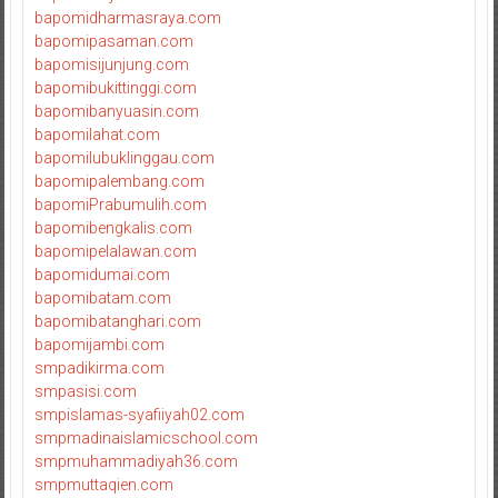
bapomidharmasraya.com
bapomipasaman.com
bapomisijunjung.com
bapomibukittinggi.com
bapomibanyuasin.com
bapomilahat.com
bapomilubuklinggau.com
bapomipalembang.com
bapomiPrabumulih.com
bapomibengkalis.com
bapomipelalawan.com
bapomidumai.com
bapomibatam.com
bapomibatanghari.com
bapomijambi.com
smpadikirma.com
smpasisi.com
smpislamas-syafiiyah02.com
smpmadinaislamicschool.com
smpmuhammadiyah36.com
smpmuttaqien.com