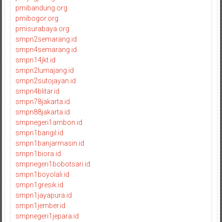
pmibandung.org
pmibogor.org
pmisurabaya.org
smpn2semarang.id
smpn4semarang.id
smpn14jkt.id
smpn2lumajang.id
smpn2sutojayan.id
smpn4blitar.id
smpn78jakarta.id
smpn88jakarta.id
smpnegeri1ambon.id
smpn1bangil.id
smpn1banjarmasin.id
smpn1biora.id
smpnegeri1bobotsari.id
smpn1boyolali.id
smpn1gresik.id
smpn1jayapura.id
smpn1jember.id
smpnegeri1jepara.id