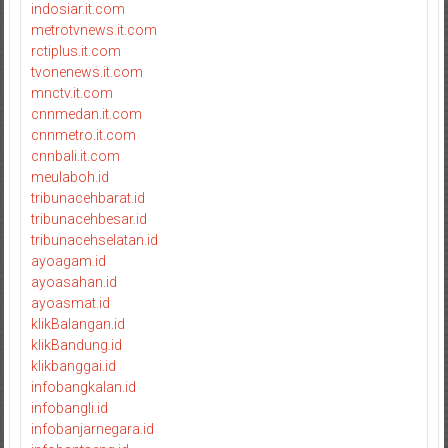
indosiar.it.com
metrotvnews.it.com
rctiplus.it.com
tvonenews.it.com
mnctv.it.com
cnnmedan.it.com
cnnmetro.it.com
cnnbali.it.com
meulaboh.id
tribunacehbarat.id
tribunacehbesar.id
tribunacehselatan.id
ayoagam.id
ayoasahan.id
ayoasmat.id
klikBalangan.id
klikBandung.id
klikbanggai.id
infobangkalan.id
infobangli.id
infobanjarnegara.id