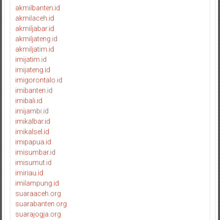
akmilbanten.id
akmilaceh.id
akmiljabar.id
akmiljateng.id
akmiljatim.id
imijatim.id
imijateng.id
imigorontalo.id
imibanten.id
imibali.id
imijambi.id
imikalbar.id
imikalsel.id
imipapua.id
imisumbar.id
imisumut.id
imiriau.id
imilampung.id
suaraaceh.org
suarabanten.org
suarajogja.org