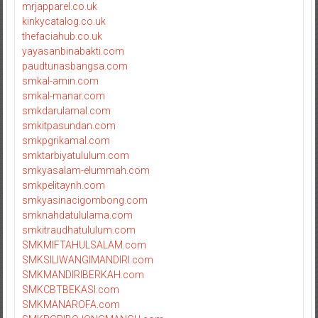
mrjapparel.co.uk
kinkycatalog.co.uk
thefaciahub.co.uk
yayasanbinabakti.com
paudtunasbangsa.com
smkal-amin.com
smkal-manar.com
smkdarulamal.com
smkitpasundan.com
smkpgrikamal.com
smktarbiyatululum.com
smkyasalam-elummah.com
smkpelitaynh.com
smkyasinacigombong.com
smknahdatululama.com
smkitraudhatululum.com
SMKMIFTAHULSALAM.com
SMKSILIWANGIMANDIRI.com
SMKMANDIRIBERKAH.com
SMKCBTBEKASI.com
SMKMANAROFA.com