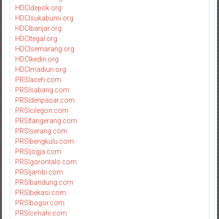
HDCIdepok.org
HDCIsukabumi.org
HDCIbanjar.org
HDCItegal.org
HDCIsemarang.org
HDCIkediri.org
HDCImadiun.org
PRSIaceh.com
PRSIsabang.com
PRSIdenpasar.com
PRSIcilegon.com
PRSItangerang.com
PRSIserang.com
PRSIbengkulu.com
PRSIjogja.com
PRSIgorontalo.com
PRSIjambi.com
PRSIbandung.com
PRSIbekasi.com
PRSIbogor.com
PRSIcimahi.com