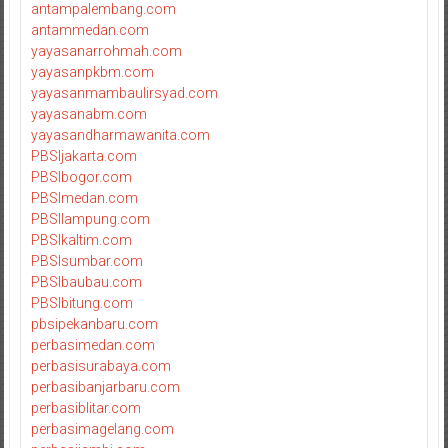
antampalembang.com
antammedan.com
yayasanarrohmah.com
yayasanpkbm.com
yayasanmambaulirsyad.com
yayasanabm.com
yayasandharmawanita.com
PBSIjakarta.com
PBSIbogor.com
PBSImedan.com
PBSIlampung.com
PBSIkaltim.com
PBSIsumbar.com
PBSIbaubau.com
PBSIbitung.com
pbsipekanbaru.com
perbasimedan.com
perbasisurabaya.com
perbasibanjarbaru.com
perbasiblitar.com
perbasimagelang.com