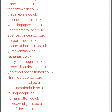
traceloans.co.uk
thenewsweek.co.uk
thecakewala.co.uk
thomson-thorn.co.uk
wrestlingagrees.co.uk
underneathfoiled.co.uk
spanosconcerns.co.uk
telecomblue.co.uk
house-of-hampers.co.uk
yumekanzashi.co.uk
fatnanas.co.uk
emilykatedesign.co.uk
crossfelloutdoors.co.uk
yorkroadreconditioned.co.uk
rfrankoutdoors.co.uk
teaparentrepeat.co.uk
thegenerationhub.co.uk
talkingmagpie.co.uk
humancotton.co.uk
newdawndigitals.co.uk
saintfelice.co.uk