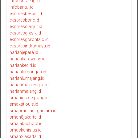
infobantaeng.id
infobantul.id
ekspresbekasi.id
ekspresbone.id
eksprescianjur.id
ekspresgresik.id
ekspresgorontalo.id
ekspresindramayu.id
harianjepara.id
hariankarawang.id
hariankediri.id
harianlamongan.id
harianlumajang.id
harianmajalengka.id
harianmalang.id
smanics-serpong.id
smakstlouis.id
smapraditadirgantara.id
sman8jakarta.id
smalabschool.id
smaskanisius.id
sman2jakarta.id