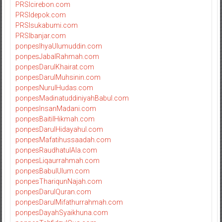
PRSIcirebon.com
PRSIdepok.com
PRSIsukabumi.com
PRSIbanjar.com
ponpesIhyaUlumuddin.com
ponpesJabalRahmah.com
ponpesDarulKhairat.com
ponpesDarulMuhsinin.com
ponpesNurulHudas.com
ponpesMadinatuddiniyahBabul.com
ponpesInsanMadani.com
ponpesBaitilHikmah.com
ponpesDarulHidayahul.com
ponpesMafatihussaadah.com
ponpesRaudhatulAla.com
ponpesLiqaurrahmah.com
ponpesBabulUlum.com
ponpesThariqunNajah.com
ponpesDarulQuran.com
ponpesDarulMifathurrahmah.com
ponpesDayahSyaikhuna.com