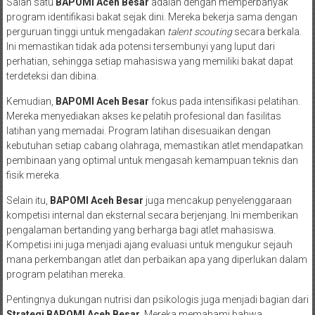
Salah satu
BAPOMI Aceh Besar
adalah dengan memperbanyak
program identifikasi bakat sejak dini. Mereka bekerja sama dengan
perguruan tinggi untuk mengadakan
talent scouting
secara berkala.
Ini memastikan tidak ada potensi tersembunyi yang luput dari
perhatian, sehingga setiap mahasiswa yang memiliki bakat dapat
terdeteksi dan dibina.
Kemudian,
BAPOMI Aceh Besar
fokus pada intensifikasi pelatihan.
Mereka menyediakan akses ke pelatih profesional dan fasilitas
latihan yang memadai. Program latihan disesuaikan dengan
kebutuhan setiap cabang olahraga, memastikan atlet mendapatkan
pembinaan yang optimal untuk mengasah kemampuan teknis dan
fisik mereka.
Selain itu,
BAPOMI Aceh Besar
juga mencakup penyelenggaraan
kompetisi internal dan eksternal secara berjenjang. Ini memberikan
pengalaman bertanding yang berharga bagi atlet mahasiswa.
Kompetisi ini juga menjadi ajang evaluasi untuk mengukur sejauh
mana perkembangan atlet dan perbaikan apa yang diperlukan dalam
program pelatihan mereka.
Pentingnya dukungan nutrisi dan psikologis juga menjadi bagian dari
Strategi BAPOMI Aceh Besar
. Mereka memahami bahwa