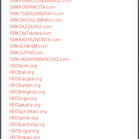
SMKPGRIBOJONGMANGU.com
SMKKORPRIKOTA.com
SMKITDARULHIDAYAH.com
SMKSIROJULUMMAH.com
SMKSAZZAHRA.com
SMKCitaTeknika.com
SMKKARYAUNCINTA.com
SMKALHIKAM.com
SMK2LPPM.com
SMKHARAPANBANGSA2.com
HDCIaceh.org
HDCIbali.org
HDCIbangka.org
HDCIbanten.org
HDCIBengkulu.org
HDCIjogja.org
HDCIjakarta.org
HDCIgorontalo.org
HDCIjambi.org
HDCIbandung.org
HDCIbogor.org
HDCIbekasi.org