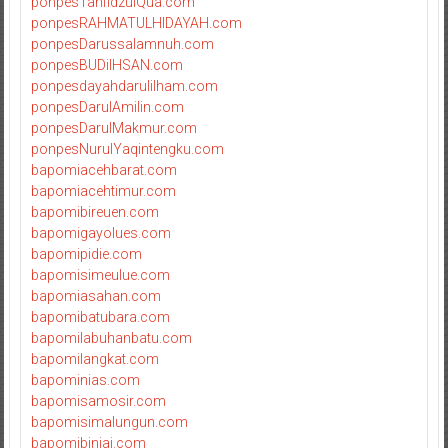
ponpesTahfidzulQua.com
ponpesRAHMATULHIDAYAH.com
ponpesDarussalamnuh.com
ponpesBUDiIHSAN.com
ponpesdayahdarulilham.com
ponpesDarulAmilin.com
ponpesDarulMakmur.com
ponpesNurulYaqintengku.com
bapomiacehbarat.com
bapomiacehtimur.com
bapomibireuen.com
bapomigayolues.com
bapomipidie.com
bapomisimeulue.com
bapomiasahan.com
bapomibatubara.com
bapomilabuhanbatu.com
bapomilangkat.com
bapominias.com
bapomisamosir.com
bapomisimalungun.com
bapomibinjai.com