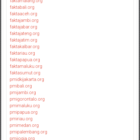
faktamalang.org
faktabali.org
faktaaceh.org
faktajambi.org
faktajabar.org
faktajateng.org
faktajatim.org
faktakalbar.org
faktariau.org
faktapapua.org
faktamaluku.org
faktasumut.org
pmidkijakarta.org
pmibali.org
pmijambi.org
pmigorontalo.org
pmimaluku.org
pmipapua.org
pmiriau.org
pmimedan.org
pmipalembang.org
pmijogja.org