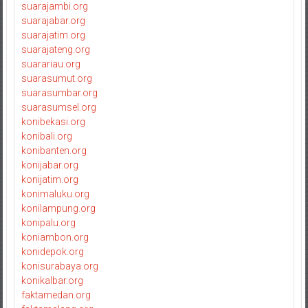
suarajambi.org
suarajabar.org
suarajatim.org
suarajateng.org
suarariau.org
suarasumut.org
suarasumbar.org
suarasumsel.org
konibekasi.org
konibali.org
konibanten.org
konijabar.org
konijatim.org
konimaluku.org
konilampung.org
konipalu.org
koniambon.org
konidepok.org
konisurabaya.org
konikalbar.org
faktamedan.org