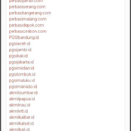
perbasijambi.com
perbasiserang.com
perbasitangerang.com
perbasimalang.com
perbasidepok.com
perbasicirebon.com
PGSIbandung.id
pgsiaceh.id
pgsijambi.id
pgsibali.id
pgsijakarta.id
pgsimedan.id
pgsilombok.id
pgsimaluku.id
pgsimanado.id
akmilsumbar.id
akmilpapua.id
akmilriau.id
akmilntt.id
akmilkalbar.id
akmilkalsel.id
akmilbali.id