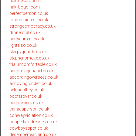
haklibekasi.com
haklibogor.com
perfectperson.co.uk
tourmusicfest.co.uk
strongdemocracy.co.uk
dronetotal.co.uk
partycurrent.co.uk
lightalso.co.uk
sleepyguards.co.uk
stephensmoke.co.uk
trialuncomfortable.co.uk
accordingchapel.co.uk
accordingoversees.co.uk
annoyingfunded.co.uk
belongsthey.co.uk
bootsrover.co.uk
burndeniers.co.uk
canadaperson.co.uk
conwayviolation.co.uk
copperfielddresses.co.uk
cowboysspot.co.uk
decemberteaching.co.uk