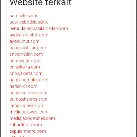
Website terkait
sumselnews.id
publikjabodetabek.id
pemudapancasilamedan.com
ayokalimantan.com
ayosumut.com
bangsaoffline.com
cnbcmedan.com
cnnmedan.com
cnnjakarta.com
cnbcjakarta.com
hariansumatra.com
harianikn.com
bandungtimes.com
sumutekspres.com
lampungpos.com
mediasulawesi.com
mediajabodetabek.com
kabarflores.com
seputarmetro.com