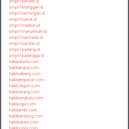
smpn1kendari.id
smpn1kranggan.id
smpn1lamongan.id
smpn1luwuk.id
smpn1madiun.id
smpn1manokwari.id
smpn1narmada.id
smpn1pacitan.id
smpn1padang.id
smpn1pailangga.id
haklijakarta.com
haklilangsa.com
haklisabang.com
haklidenpasar.com
haklicilegon.com
hakliserang.com
haklibengkulu.com
haklijogja.com
haklijambi.com
haklibandung.com
haklibekasi.com
haklibogor.com