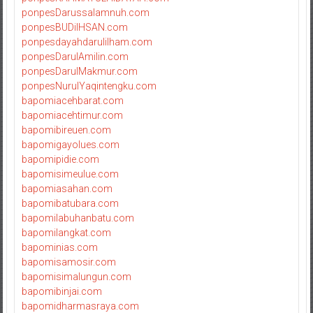
ponpesDarussalamnuh.com
ponpesBUDiIHSAN.com
ponpesdayahdarulilham.com
ponpesDarulAmilin.com
ponpesDarulMakmur.com
ponpesNurulYaqintengku.com
bapomiacehbarat.com
bapomiacehtimur.com
bapomibireuen.com
bapomigayolues.com
bapomipidie.com
bapomisimeulue.com
bapomiasahan.com
bapomibatubara.com
bapomilabuhanbatu.com
bapomilangkat.com
bapominias.com
bapomisamosir.com
bapomisimalungun.com
bapomibinjai.com
bapomidharmasraya.com