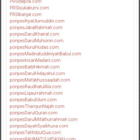
PRSIdepok.com
PRSIsukabumi.com
PRSIbanjar.com
ponpesIhyaUlumuddin.com
ponpesJabalRahmah.com
ponpesDarulKhairat.com
ponpesDarulMuhsinin.com
ponpesNurulHudas.com
ponpesMadinatuddiniyahBabul.com
ponpesInsanMadani.com
ponpesBaitilHikmah.com
ponpesDarulHidayahul.com
ponpesMafatihussaadah.com
ponpesRaudhatulAla.com
ponpesLiqaurrahmah.com
ponpesBabulUlum.com
ponpesThariqunNajah.com
ponpesDarulQuran.com
ponpesDarulMifathurrahmah.com
ponpesDayahSyaikhuna.com
ponpesTahfidzulQua.com
ponpesRAHMATULHIDAYAH.com