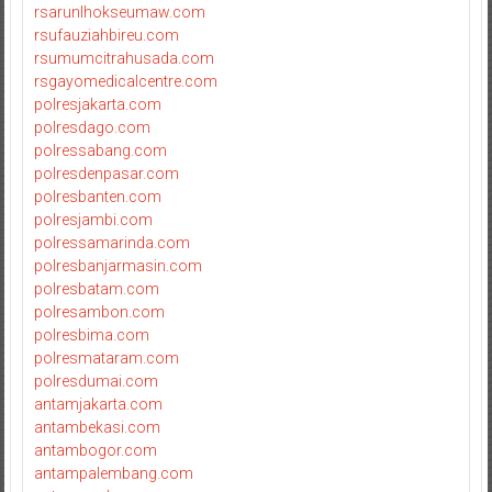
rsarunlhokseumaw.com
rsufauziahbireu.com
rsumumcitrahusada.com
rsgayomedicalcentre.com
polresjakarta.com
polresdago.com
polressabang.com
polresdenpasar.com
polresbanten.com
polresjambi.com
polressamarinda.com
polresbanjarmasin.com
polresbatam.com
polresambon.com
polresbima.com
polresmataram.com
polresdumai.com
antamjakarta.com
antambekasi.com
antambogor.com
antampalembang.com