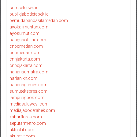
sumselnews.id
publikjabodetabek.id
pemudapancasilamedan.com
ayokalimantan.com
ayosumut.com
bangsaoffline.com
cnbcmedan.com
cnnmedan.com
cnnjakarta.com
cnbcjakarta.com
hariansumatra.com
harianikn.com
bandungtimes.com
sumutekspres.com
lampungpos.com
mediasulawesi.com
mediajabodetabek.com
kabarflores.com
seputarmetro.com
aktual.it.com
akurat.it.com