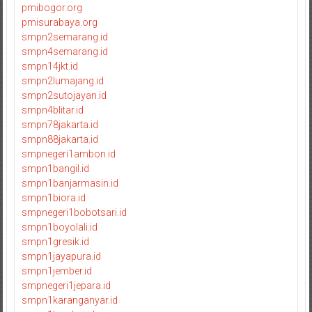
pmibogor.org
pmisurabaya.org
smpn2semarang.id
smpn4semarang.id
smpn14jkt.id
smpn2lumajang.id
smpn2sutojayan.id
smpn4blitar.id
smpn78jakarta.id
smpn88jakarta.id
smpnegeri1ambon.id
smpn1bangil.id
smpn1banjarmasin.id
smpn1biora.id
smpnegeri1bobotsari.id
smpn1boyolali.id
smpn1gresik.id
smpn1jayapura.id
smpn1jember.id
smpnegeri1jepara.id
smpn1karanganyar.id