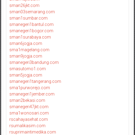
sman26jkt.com
sman03semarang.com
sman1sumbar.com
smanegeri1bantul.com
smanegeri1bogor.com
sman1surabaya.com
sman6jogja.com
sma1magelang.com
sman9jogja.com
smanegeri3bandung.com
smasutomo1.com
sman5jogja.com
smanegeri1tangerang.com
sma1purworejo.com
smanegeri1jember.com
sman2bekasi.com
smanegeri47jkt.com
sma1wonosari.com
rscahayasehat.com
rsumalikasim.com
rsuprimaintimedika.com