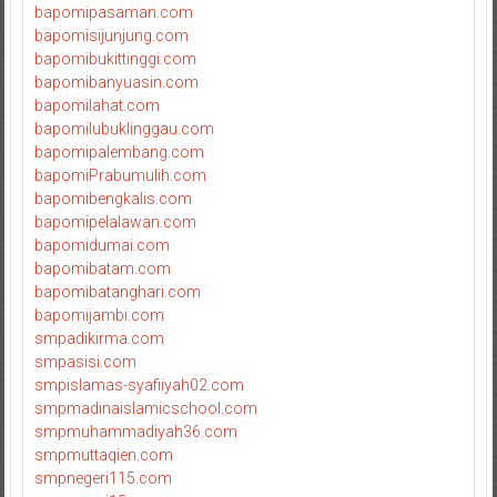
bapomipasaman.com
bapomisijunjung.com
bapomibukittinggi.com
bapomibanyuasin.com
bapomilahat.com
bapomilubuklinggau.com
bapomipalembang.com
bapomiPrabumulih.com
bapomibengkalis.com
bapomipelalawan.com
bapomidumai.com
bapomibatam.com
bapomibatanghari.com
bapomijambi.com
smpadikirma.com
smpasisi.com
smpislamas-syafiiyah02.com
smpmadinaislamicschool.com
smpmuhammadiyah36.com
smpmuttaqien.com
smpnegeri115.com