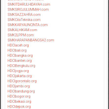
SMKITDARULHIDAYAH.com
SMKSIROJULUMMAH.com
SMKSAZZAHRA.com
SMKCitaTeknika.com
SMKKARYAUNCINTA.com
SMKALHIKAM.com
SMK2LPPM.com
SMKHARAPANBANGSA2.com
HDCIaceh.org
HDCIbali.org
HDCIbangka.org
HDCIbanten.org
HDCIBengkulu.org
HDCIjogja.org
HDCIjakarta.org
HDCIgorontalo.org
HDCIjambi.org
HDCIbandung.org
HDCIbogor.org
HDCIbekasi.org
HDCIdepok.org