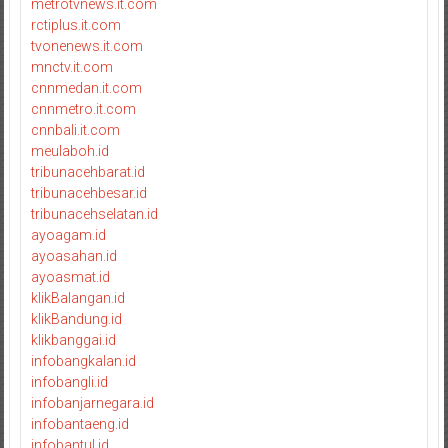
metrotvnews.it.com
rctiplus.it.com
tvonenews.it.com
mnctv.it.com
cnnmedan.it.com
cnnmetro.it.com
cnnbali.it.com
meulaboh.id
tribunacehbarat.id
tribunacehbesar.id
tribunacehselatan.id
ayoagam.id
ayoasahan.id
ayoasmat.id
klikBalangan.id
klikBandung.id
klikbanggai.id
infobangkalan.id
infobangli.id
infobanjarnegara.id
infobantaeng.id
infobantul.id