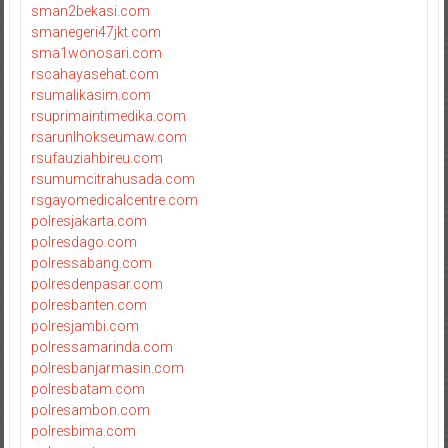
sman2bekasi.com
smanegeri47jkt.com
sma1wonosari.com
rscahayasehat.com
rsumalikasim.com
rsuprimaintimedika.com
rsarunlhokseumaw.com
rsufauziahbireu.com
rsumumcitrahusada.com
rsgayomedicalcentre.com
polresjakarta.com
polresdago.com
polressabang.com
polresdenpasar.com
polresbanten.com
polresjambi.com
polressamarinda.com
polresbanjarmasin.com
polresbatam.com
polresambon.com
polresbima.com