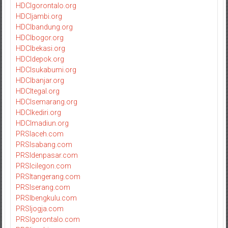
HDCIgorontalo.org
HDCIjambi.org
HDCIbandung.org
HDCIbogor.org
HDCIbekasi.org
HDCIdepok.org
HDCIsukabumi.org
HDCIbanjar.org
HDCItegal.org
HDCIsemarang.org
HDCIkediri.org
HDCImadiun.org
PRSIaceh.com
PRSIsabang.com
PRSIdenpasar.com
PRSIcilegon.com
PRSItangerang.com
PRSIserang.com
PRSIbengkulu.com
PRSIjogja.com
PRSIgorontalo.com