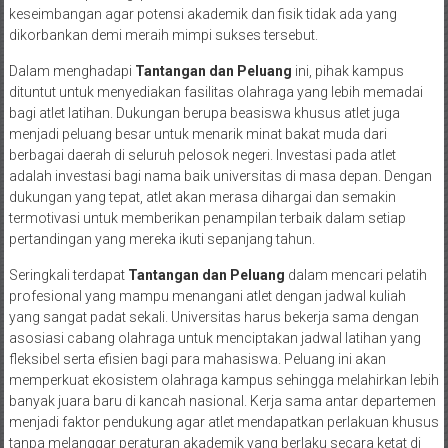
keseimbangan agar potensi akademik dan fisik tidak ada yang
dikorbankan demi meraih mimpi sukses tersebut.
Dalam menghadapi
Tantangan dan Peluang
ini, pihak kampus
dituntut untuk menyediakan fasilitas olahraga yang lebih memadai
bagi atlet latihan. Dukungan berupa beasiswa khusus atlet juga
menjadi peluang besar untuk menarik minat bakat muda dari
berbagai daerah di seluruh pelosok negeri. Investasi pada atlet
adalah investasi bagi nama baik universitas di masa depan. Dengan
dukungan yang tepat, atlet akan merasa dihargai dan semakin
termotivasi untuk memberikan penampilan terbaik dalam setiap
pertandingan yang mereka ikuti sepanjang tahun.
Seringkali terdapat
Tantangan dan Peluang
dalam mencari pelatih
profesional yang mampu menangani atlet dengan jadwal kuliah
yang sangat padat sekali. Universitas harus bekerja sama dengan
asosiasi cabang olahraga untuk menciptakan jadwal latihan yang
fleksibel serta efisien bagi para mahasiswa. Peluang ini akan
memperkuat ekosistem olahraga kampus sehingga melahirkan lebih
banyak juara baru di kancah nasional. Kerja sama antar departemen
menjadi faktor pendukung agar atlet mendapatkan perlakuan khusus
tanpa melanggar peraturan akademik yang berlaku secara ketat di