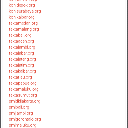
konidepok.org
konisurabaya.org
konikalbar.org
faktamedan.org
faktamalang.org
faktabali.org
faktaaceh.org
faktajambi.org
faktajabar.org
faktajateng.org
faktajatim.org
faktakalbar.org
faktariau.org
faktapapua.org
faktamaluku.org
faktasumut.org
pmidkijakarta.org
pmibali.org
pmijambi.org
pmigorontalo.org
pmimaluku.org