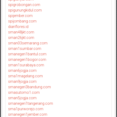
spigrobongan.com
spigunungkidul.com
spijember.com
spijombang.com
dianflores.id
sman48jkt.com
sman26jkt.com
sman03semarang.com
sman1sumbar.com
smanegeri1bantul.com
smanegeri1bogor.com
sman1surabaya.com
sman6jogja.com
sma1magelang.com
sman9jogja.com
smanegeri3bandung.com
smasutomo1.com
sman5jogja.com
smanegeri1tangerang.com
sma1purworejo.com
smanegeri1jember.com