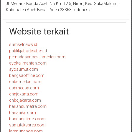
Jl. Medan - Banda Aceh No.Km 12 5, Niron, Kec. SukaMakmur,
Kabupaten Aceh Besar, Aceh 23363, Indonesia
Website terkait
sumselnews.id
publikjabodetabek.id
pemudapancasilamedan.com
ayokalimantan.com
ayosumut.com
bangsaoffline.com
cnbcmedan.com
cnnmedan.com
cnnjakarta.com
cnbcjakarta.com
hariansumatra.com
harianikn.com
bandungtimes.com
sumutekspres.com
lampungpos.com