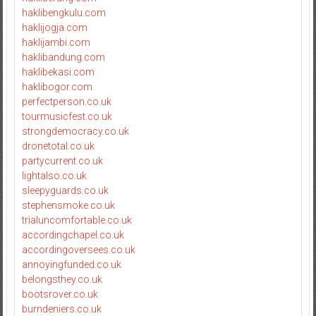
haklibengkulu.com
haklijogja.com
haklijambi.com
haklibandung.com
haklibekasi.com
haklibogor.com
perfectperson.co.uk
tourmusicfest.co.uk
strongdemocracy.co.uk
dronetotal.co.uk
partycurrent.co.uk
lightalso.co.uk
sleepyguards.co.uk
stephensmoke.co.uk
trialuncomfortable.co.uk
accordingchapel.co.uk
accordingoversees.co.uk
annoyingfunded.co.uk
belongsthey.co.uk
bootsrover.co.uk
burndeniers.co.uk