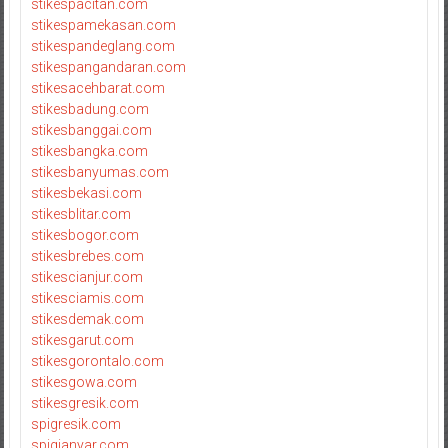
stikespacitan.com
stikespamekasan.com
stikespandeglang.com
stikespangandaran.com
stikesacehbarat.com
stikesbadung.com
stikesbanggai.com
stikesbangka.com
stikesbanyumas.com
stikesbekasi.com
stikesblitar.com
stikesbogor.com
stikesbrebes.com
stikescianjur.com
stikesciamis.com
stikesdemak.com
stikesgarut.com
stikesgorontalo.com
stikesgowa.com
stikesgresik.com
spigresik.com
spigianyar.com