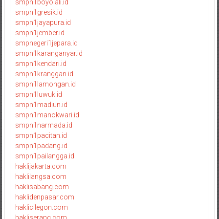
smpn1boyolali.id
smpn1gresik.id
smpn1jayapura.id
smpn1jember.id
smpnegeri1jepara.id
smpn1karanganyar.id
smpn1kendari.id
smpn1kranggan.id
smpn1lamongan.id
smpn1luwuk.id
smpn1madiun.id
smpn1manokwari.id
smpn1narmada.id
smpn1pacitan.id
smpn1padang.id
smpn1pailangga.id
haklijakarta.com
haklilangsa.com
haklisabang.com
haklidenpasar.com
haklicilegon.com
hakliserang.com