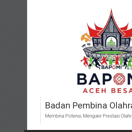
Lompat
ke
konten
Badan Pembina Olahr
Membina Potensi, Mengukir Prestasi Olah