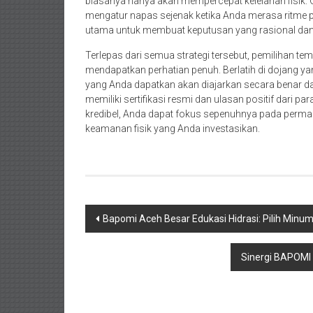
biasanya hanya akan mempercepat kelelahan fisik. O
mengatur napas sejenak ketika Anda merasa ritme per
utama untuk membuat keputusan yang rasional dan e
Terlepas dari semua strategi tersebut, pemilihan te
mendapatkan perhatian penuh. Berlatih di dojang y
yang Anda dapatkan akan diajarkan secara benar dan
memiliki sertifikasi resmi dan ulasan positif dari pa
kredibel, Anda dapat fokus sepenuhnya pada perma
keamanan fisik yang Anda investasikan.
Navigasi
Bapomi Aceh Besar Edukasi Hidrasi: Pilih Minu
pos
Sinergi BAPOMI 