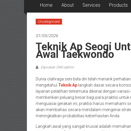
Home
About
Services
Products
Uncategorized
01/05/2026
Teknik Ap Seogi Un
Awal Taekwondo
Diposkan Oleh:admin
Dunia olahraga seni bela diri telah menarik perhatia
mengetahui
Teknik Ap
langkah dasar secara konsist
layanan pelatihan terkemuka dikenal dengan variasi g
memberikan peluang besar bagi para praktisi untu
menguasai gerakan ini, praktisi harus memahami sel
akan membahas secara mendalam mengenai strategi 
meningkatkan probabilitas keberhasilan Anda.
Langkah awal yang sangat krusial adalah memahami