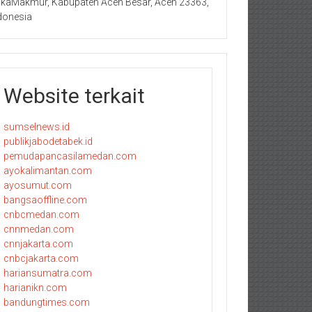
kaMakmur, Kabupaten Aceh Besar, Aceh 23363,
donesia
Website terkait
sumselnews.id
publikjabodetabek.id
pemudapancasilamedan.com
ayokalimantan.com
ayosumut.com
bangsaoffline.com
cnbcmedan.com
cnnmedan.com
cnnjakarta.com
cnbcjakarta.com
hariansumatra.com
harianikn.com
bandungtimes.com