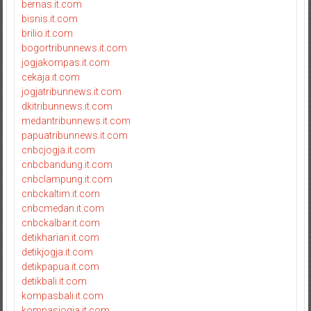
bernas.it.com
bisnis.it.com
brilio.it.com
bogortribunnews.it.com
jogjakompas.it.com
cekaja.it.com
jogjatribunnews.it.com
dkitribunnews.it.com
medantribunnews.it.com
papuatribunnews.it.com
cnbcjogja.it.com
cnbcbandung.it.com
cnbclampung.it.com
cnbckaltim.it.com
cnbcmedan.it.com
cnbckalbar.it.com
detikharian.it.com
detikjogja.it.com
detikpapua.it.com
detikbali.it.com
kompasbali.it.com
kompasjogja.it.com