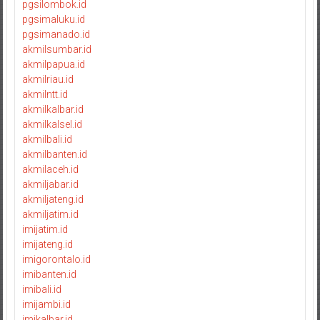
pgsilombok.id
pgsimaluku.id
pgsimanado.id
akmilsumbar.id
akmilpapua.id
akmilriau.id
akmilntt.id
akmilkalbar.id
akmilkalsel.id
akmilbali.id
akmilbanten.id
akmilaceh.id
akmiljabar.id
akmiljateng.id
akmiljatim.id
imijatim.id
imijateng.id
imigorontalo.id
imibanten.id
imibali.id
imijambi.id
imikalbar.id