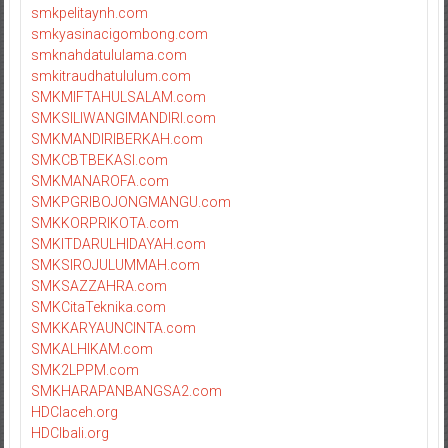
smkpelitaynh.com
smkyasinacigombong.com
smknahdatululama.com
smkitraudhatululum.com
SMKMIFTAHULSALAM.com
SMKSILIWANGIMANDIRI.com
SMKMANDIRIBERKAH.com
SMKCBTBEKASI.com
SMKMANAROFA.com
SMKPGRIBOJONGMANGU.com
SMKKORPRIKOTA.com
SMKITDARULHIDAYAH.com
SMKSIROJULUMMAH.com
SMKSAZZAHRA.com
SMKCitaTeknika.com
SMKKARYAUNCINTA.com
SMKALHIKAM.com
SMK2LPPM.com
SMKHARAPANBANGSA2.com
HDCIaceh.org
HDCIbali.org