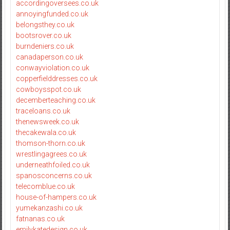
accordingoversees.co.uk
annoyingfunded.co.uk
belongsthey.co.uk
bootsrover.co.uk
burndeniers.co.uk
canadaperson.co.uk
conwayviolation.co.uk
copperfielddresses.co.uk
cowboysspot.co.uk
decemberteaching.co.uk
traceloans.co.uk
thenewsweek.co.uk
thecakewala.co.uk
thomson-thorn.co.uk
wrestlingagrees.co.uk
underneathfoiled.co.uk
spanosconcerns.co.uk
telecomblue.co.uk
house-of-hampers.co.uk
yumekanzashi.co.uk
fatnanas.co.uk
emilykatedesign.co.uk