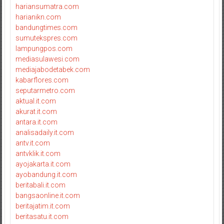
hariansumatra.com
harianikn.com
bandungtimes.com
sumutekspres.com
lampungpos.com
mediasulawesi.com
mediajabodetabek.com
kabarflores.com
seputarmetro.com
aktual.it.com
akurat.it.com
antara.it.com
analisadaily.it.com
antv.it.com
antvklik.it.com
ayojakarta.it.com
ayobandung.it.com
beritabali.it.com
bangsaonline.it.com
beritajatim.it.com
beritasatu.it.com