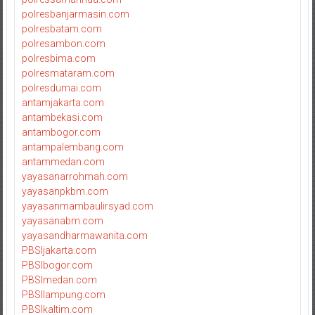
polresbanjarmasin.com
polresbatam.com
polresambon.com
polresbima.com
polresmataram.com
polresdumai.com
antamjakarta.com
antambekasi.com
antambogor.com
antampalembang.com
antammedan.com
yayasanarrohmah.com
yayasanpkbm.com
yayasanmambaulirsyad.com
yayasanabm.com
yayasandharmawanita.com
PBSIjakarta.com
PBSIbogor.com
PBSImedan.com
PBSIlampung.com
PBSIkaltim.com