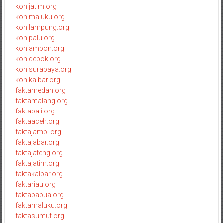
konijatim.org
konimaluku.org
konilampung.org
konipalu.org
koniambon.org
konidepok.org
konisurabaya.org
konikalbar.org
faktamedan.org
faktamalang.org
faktabali.org
faktaaceh.org
faktajambi.org
faktajabar.org
faktajateng.org
faktajatim.org
faktakalbar.org
faktariau.org
faktapapua.org
faktamaluku.org
faktasumut.org