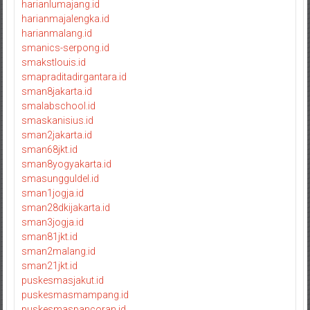
harianlumajang.id
harianmajalengka.id
harianmalang.id
smanics-serpong.id
smakstlouis.id
smapraditadirgantara.id
sman8jakarta.id
smalabschool.id
smaskanisius.id
sman2jakarta.id
sman68jkt.id
sman8yogyakarta.id
smasungguldel.id
sman1jogja.id
sman28dkijakarta.id
sman3jogja.id
sman81jkt.id
sman2malang.id
sman21jkt.id
puskesmasjakut.id
puskesmasmampang.id
puskesmaspancoran.id