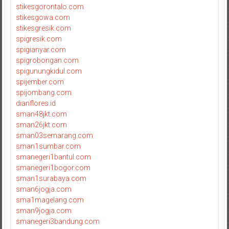
stikesgorontalo.com
stikesgowa.com
stikesgresik.com
spigresik.com
spigianyar.com
spigrobongan.com
spigunungkidul.com
spijember.com
spijombang.com
dianflores.id
sman48jkt.com
sman26jkt.com
sman03semarang.com
sman1sumbar.com
smanegeri1bantul.com
smanegeri1bogor.com
sman1surabaya.com
sman6jogja.com
sma1magelang.com
sman9jogja.com
smanegeri3bandung.com