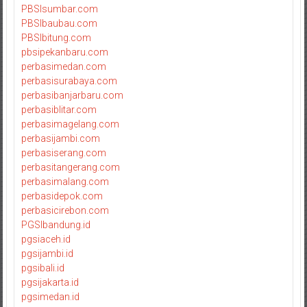
PBSIsumbar.com
PBSIbaubau.com
PBSIbitung.com
pbsipekanbaru.com
perbasimedan.com
perbasisurabaya.com
perbasibanjarbaru.com
perbasiblitar.com
perbasimagelang.com
perbasijambi.com
perbasiserang.com
perbasitangerang.com
perbasimalang.com
perbasidepok.com
perbasicirebon.com
PGSIbandung.id
pgsiaceh.id
pgsijambi.id
pgsibali.id
pgsijakarta.id
pgsimedan.id