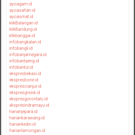
ayoagam.id
ayoasahan.id
ayoasmat.id
klikBalangan.id
klikBandung.id
klikbanggai.id
infobangkalan.id
infobangli.id
infobanjarnegara.id
infobantaeng.id
infobantul.id
ekspresbekasi.id
ekspresbone.id
eksprescianjur.id
ekspresgresik.id
ekspresgorontalo.id
ekspresindramayu.id
harianjepara.id
hariankarawang.id
hariankediri.id
harianlamongan.id