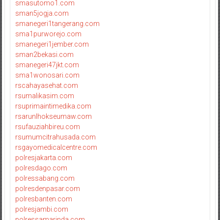
smasutomo1.com
sman5jogja.com
smanegeri1tangerang.com
sma1purworejo.com
smanegeri1jember.com
sman2bekasi.com
smanegeri47jkt.com
sma1wonosari.com
rscahayasehat.com
rsumalikasim.com
rsuprimaintimedika.com
rsarunlhokseumaw.com
rsufauziahbireu.com
rsumumcitrahusada.com
rsgayomedicalcentre.com
polresjakarta.com
polresdago.com
polressabang.com
polresdenpasar.com
polresbanten.com
polresjambi.com
polressamarinda.com