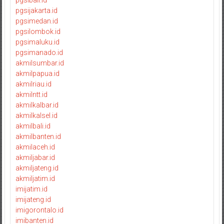
pgsijakarta.id
pgsimedan.id
pgsilombok.id
pgsimaluku.id
pgsimanado.id
akmilsumbar.id
akmilpapua.id
akmilriau.id
akmilntt.id
akmilkalbar.id
akmilkalsel.id
akmilbali.id
akmilbanten.id
akmilaceh.id
akmiljabar.id
akmiljateng.id
akmiljatim.id
imijatim.id
imijateng.id
imigorontalo.id
imibanten.id