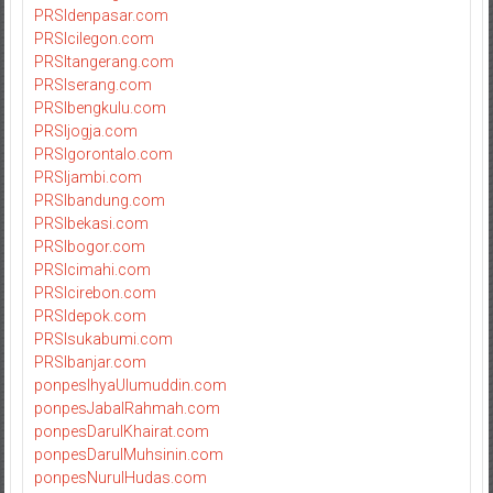
PRSIdenpasar.com
PRSIcilegon.com
PRSItangerang.com
PRSIserang.com
PRSIbengkulu.com
PRSIjogja.com
PRSIgorontalo.com
PRSIjambi.com
PRSIbandung.com
PRSIbekasi.com
PRSIbogor.com
PRSIcimahi.com
PRSIcirebon.com
PRSIdepok.com
PRSIsukabumi.com
PRSIbanjar.com
ponpesIhyaUlumuddin.com
ponpesJabalRahmah.com
ponpesDarulKhairat.com
ponpesDarulMuhsinin.com
ponpesNurulHudas.com