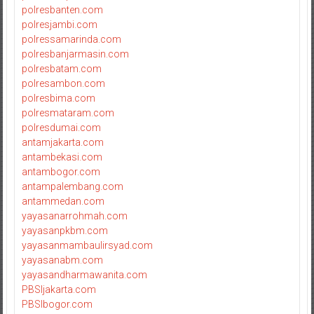
polresbanten.com
polresjambi.com
polressamarinda.com
polresbanjarmasin.com
polresbatam.com
polresambon.com
polresbima.com
polresmataram.com
polresdumai.com
antamjakarta.com
antambekasi.com
antambogor.com
antampalembang.com
antammedan.com
yayasanarrohmah.com
yayasanpkbm.com
yayasanmambaulirsyad.com
yayasanabm.com
yayasandharmawanita.com
PBSIjakarta.com
PBSIbogor.com