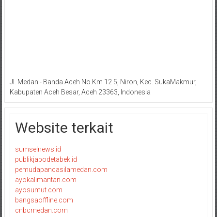
Jl. Medan - Banda Aceh No.Km 12 5, Niron, Kec. SukaMakmur,
Kabupaten Aceh Besar, Aceh 23363, Indonesia
Website terkait
sumselnews.id
publikjabodetabek.id
pemudapancasilamedan.com
ayokalimantan.com
ayosumut.com
bangsaoffline.com
cnbcmedan.com