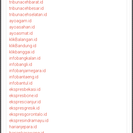
tribunacehbarat.id
tribunacehbesar.id
tribunacehselatan.id
ayoagam.id
ayoasahan.id
ayoasmat.id
klikBalangan.id
klikBandung.id
klikbanggai.id
infobangkalan.id
infobangli.id
infobanjarnegara.id
infobantaeng.id
infobantul.id
ekspresbekasi.id
ekspresbone.id
eksprescianjur.id
ekspresgresik.id
ekspresgorontalo.id
ekspresindramayu.id
harianjepara.id
hariankarawang.id