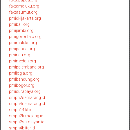
faktamaluku.org
faktasumut.org
pmidkijakarta.org
pmibali.org
pmijambi.org
pmigorontalo.org
pmimaluku.org
pmipapua.org
pmiriau.org
pmimedan.org
pmipalembang.org
pmijogja.org
pmibandung.org
pmibogor.org
pmisurabaya.org
smpn2semarang.id
smpn4semarang.id
smpn14jkt.id
smpn2lumajang.id
smpn2sutojayan.id
smpn4blitar.id