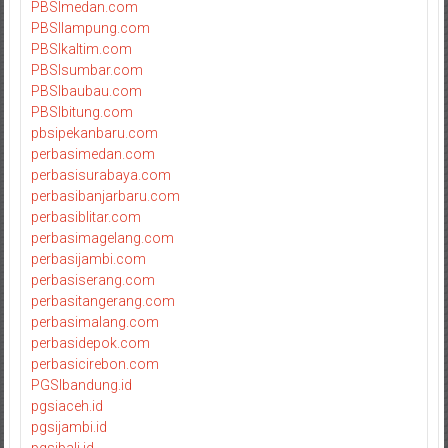
PBSImedan.com
PBSIlampung.com
PBSIkaltim.com
PBSIsumbar.com
PBSIbaubau.com
PBSIbitung.com
pbsipekanbaru.com
perbasimedan.com
perbasisurabaya.com
perbasibanjarbaru.com
perbasiblitar.com
perbasimagelang.com
perbasijambi.com
perbasiserang.com
perbasitangerang.com
perbasimalang.com
perbasidepok.com
perbasicirebon.com
PGSIbandung.id
pgsiaceh.id
pgsijambi.id
pgsibali.id