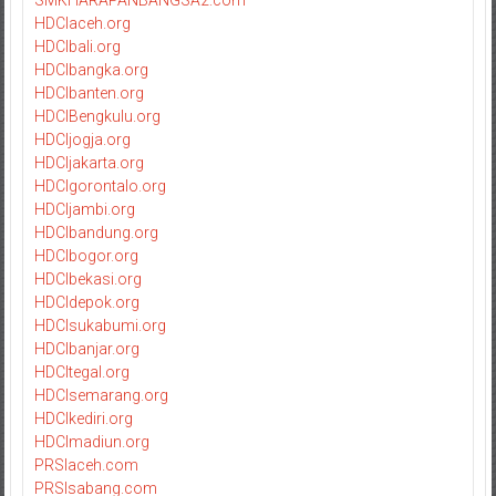
HDCIaceh.org
HDCIbali.org
HDCIbangka.org
HDCIbanten.org
HDCIBengkulu.org
HDCIjogja.org
HDCIjakarta.org
HDCIgorontalo.org
HDCIjambi.org
HDCIbandung.org
HDCIbogor.org
HDCIbekasi.org
HDCIdepok.org
HDCIsukabumi.org
HDCIbanjar.org
HDCItegal.org
HDCIsemarang.org
HDCIkediri.org
HDCImadiun.org
PRSIaceh.com
PRSIsabang.com