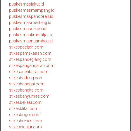
puskesmasjakut.id
puskesmasmampang.id
puskesmaspancoran.id
puskesmasmenteng.id
puskesmassenen.id
puskesmaskramatjati.id
puskesmasngambeg.id
stikespacitan.com
stikespamekasan.com
stikespandeglang.com
stikespangandaran.com
stikesacehbarat.com
stikesbadung.com
stikesbanggai.com
stikesbangka.com
stikesbanyumas.com
stikesbekasi.com
stikesblitar.com
stikesbogor.com
stikesbrebes.com
stikescianjur.com