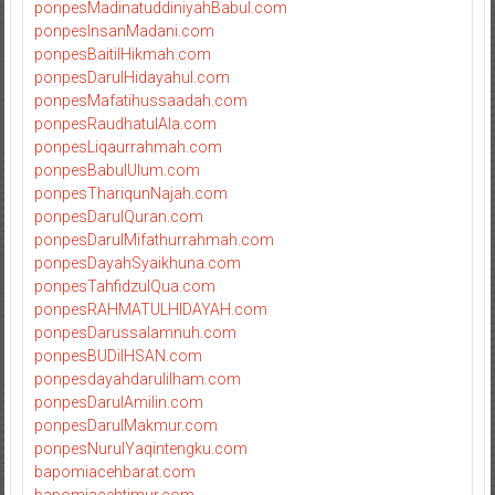
ponpesMadinatuddiniyahBabul.com
ponpesInsanMadani.com
ponpesBaitilHikmah.com
ponpesDarulHidayahul.com
ponpesMafatihussaadah.com
ponpesRaudhatulAla.com
ponpesLiqaurrahmah.com
ponpesBabulUlum.com
ponpesThariqunNajah.com
ponpesDarulQuran.com
ponpesDarulMifathurrahmah.com
ponpesDayahSyaikhuna.com
ponpesTahfidzulQua.com
ponpesRAHMATULHIDAYAH.com
ponpesDarussalamnuh.com
ponpesBUDiIHSAN.com
ponpesdayahdarulilham.com
ponpesDarulAmilin.com
ponpesDarulMakmur.com
ponpesNurulYaqintengku.com
bapomiacehbarat.com
bapomiacehtimur.com