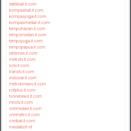
detikbali.it.com
kompasbali.it.com
kompasjogja.it.com
kompasmedan.it.com
tempoharian.it.com
tempomedan.it.com
tempojogja.it.com
tempopapua.it.com
idntimes.it.com
metrotv.it.com
sctv.it.com
transtv.it.com
indosiar.it.com
metrotvnews.it.com
rctiplus.it.com
tvonenews.it.com
mnctv.it.com
cnnmedan.it.com
cnnmetro.it.com
cnnbali.it.com
meulaboh.id