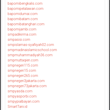
bapomibengkalis.com
bapomipelalawan.com
bapomidumai.com
bapomibatam.com
bapomibatanghari.com
bapomijambi.com
smpadikirma.com
smpasisi.com
smpislamas-syafiiyah02.com
smpmadinaislamicschool.com
smpmuhammadiyah36.com
smpmuttaqien.com
smpnegeri115.com
smpnegeri15.com
smpnegeri265.com
smpnegeri3jakarta.com
smpnegeri73jakarta.com
smpyasda.com
smpyasporbi.com
smpypialbayan.com
SmartTani.id