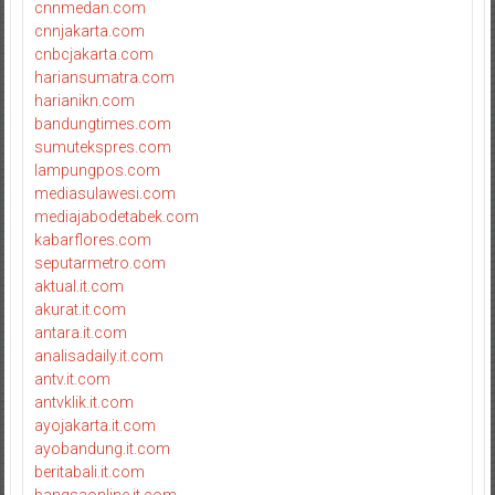
cnnmedan.com
cnnjakarta.com
cnbcjakarta.com
hariansumatra.com
harianikn.com
bandungtimes.com
sumutekspres.com
lampungpos.com
mediasulawesi.com
mediajabodetabek.com
kabarflores.com
seputarmetro.com
aktual.it.com
akurat.it.com
antara.it.com
analisadaily.it.com
antv.it.com
antvklik.it.com
ayojakarta.it.com
ayobandung.it.com
beritabali.it.com
bangsaonline.it.com