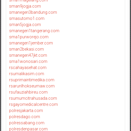
sman9jogja.com
smanegeri3bandung.com
smasutomo1.com
sman5jogja.com
smanegeri1tangerang.com
sma1purworejo.com
smanegeri1jember.com
sman2bekasi.com
smanegeri47jkt.com
sma1wonosari.com
rscahayasehat.com
rsumalikasim.com
rsuprimaintimedika.com
rsarunlhokseumaw.com
rsufauziahbireu.com
rsumumcitrahusada.com
rsgayomedicalcentre.com
polresjakarta.com
polresdago.com
polressabang.com
polresdenpasar.com