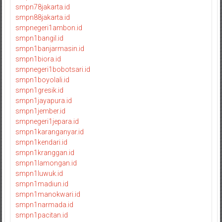
smpn78jakarta.id
smpn88jakarta.id
smpnegeri1ambon.id
smpn1bangil.id
smpn1banjarmasin.id
smpn1biora.id
smpnegeri1bobotsari.id
smpn1boyolali.id
smpn1gresik.id
smpn1jayapura.id
smpn1jember.id
smpnegeri1jepara.id
smpn1karanganyar.id
smpn1kendari.id
smpn1kranggan.id
smpn1lamongan.id
smpn1luwuk.id
smpn1madiun.id
smpn1manokwari.id
smpn1narmada.id
smpn1pacitan.id