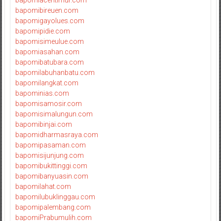
bapomibireuen.com
bapomigayolues.com
bapomipidie.com
bapomisimeulue.com
bapomiasahan.com
bapomibatubara.com
bapomilabuhanbatu.com
bapomilangkat.com
bapominias.com
bapomisamosir.com
bapomisimalungun.com
bapomibinjai.com
bapomidharmasraya.com
bapomipasaman.com
bapomisijunjung.com
bapomibukittinggi.com
bapomibanyuasin.com
bapomilahat.com
bapomilubuklinggau.com
bapomipalembang.com
bapomiPrabumulih.com