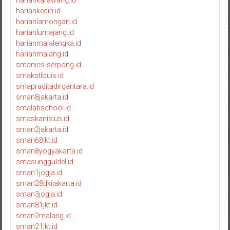
hariankediri.id
harianlamongan.id
harianlumajang.id
harianmajalengka.id
harianmalang.id
smanics-serpong.id
smakstlouis.id
smapraditadirgantara.id
sman8jakarta.id
smalabschool.id
smaskanisius.id
sman2jakarta.id
sman68jkt.id
sman8yogyakarta.id
smasungguldel.id
sman1jogja.id
sman28dkijakarta.id
sman3jogja.id
sman81jkt.id
sman2malang.id
sman21jkt.id