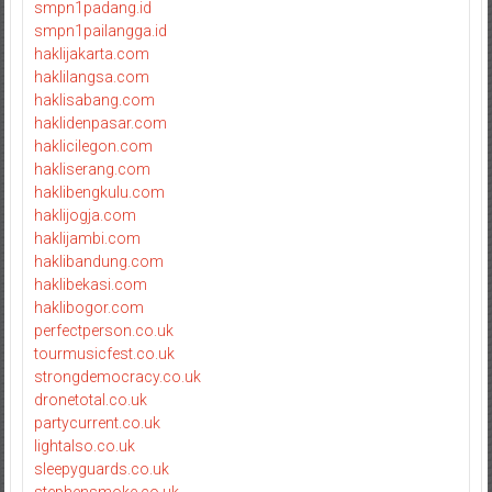
smpn1padang.id
smpn1pailangga.id
haklijakarta.com
haklilangsa.com
haklisabang.com
haklidenpasar.com
haklicilegon.com
hakliserang.com
haklibengkulu.com
haklijogja.com
haklijambi.com
haklibandung.com
haklibekasi.com
haklibogor.com
perfectperson.co.uk
tourmusicfest.co.uk
strongdemocracy.co.uk
dronetotal.co.uk
partycurrent.co.uk
lightalso.co.uk
sleepyguards.co.uk
stephensmoke.co.uk