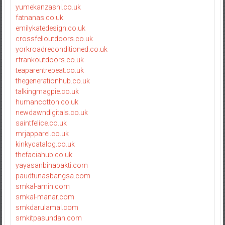
yumekanzashi.co.uk
fatnanas.co.uk
emilykatedesign.co.uk
crossfelloutdoors.co.uk
yorkroadreconditioned.co.uk
rfrankoutdoors.co.uk
teaparentrepeat.co.uk
thegenerationhub.co.uk
talkingmagpie.co.uk
humancotton.co.uk
newdawndigitals.co.uk
saintfelice.co.uk
mrjapparel.co.uk
kinkycatalog.co.uk
thefaciahub.co.uk
yayasanbinabakti.com
paudtunasbangsa.com
smkal-amin.com
smkal-manar.com
smkdarulamal.com
smkitpasundan.com