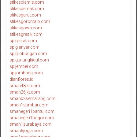
stikesciamis.com
stikesdemak.com
stikesgarut.com
stikesgorontalo.com
stikesgowa.com
stikesgresik.com
spigresik.com
spigianyar.com
spigrobongan.com
spigunungkidul.com
spijember.com
spijombang.com
dianflores.id
sman48jkt.com
sman26jkt.com
sman03semarang.com
sman1sumbar.com
smanegeri1bantul.com
smanegeri1bogor.com
sman1surabaya.com
sman6jogja.com
sma1magelang.com