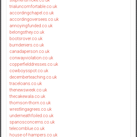
trialuncomfortable.co.uk
accordingchapel.co.uk
accordingoversees.co.uk
annoyingfunded.co.uk
belongsthey.co.uk
bootsrover.co.uk
burndeniers.co.uk
canadaperson.co.uk
conwayviolation.co.uk
copperfielddresses.co.uk
cowboysspot.co.uk
decemberteaching.co.uk
traceloans.co.uk
thenewsweek.co.uk
thecakewala.co.uk
thomson-thorn.co.uk
wrestlingagrees.co.uk
underneathfoiled.co.uk
spanosconcerns.co.uk
telecomblue.co.uk
house-of-hampers.co.uk