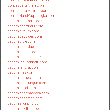
ponpesdayahdarulilham.com
ponpesDarulAmilin.com
ponpesDarulMakmur.com
ponpesNurulYaqintengku.com
bapomiacehbarat.com
bapomiacehtimur.com
bapomibireuen.com
bapomigayolues.com
bapomipidie.com
bapomisimeulue.com
bapomiasahan.com
bapomibatubara.com
bapomilabuhanbatu.com
bapomilangkat.com
bapominias.com
bapomisamosir.com
bapomisimalungun.com
bapomibinjai.com
bapomidharmasraya.com
bapomipasaman.com
bapomisijunjung.com
bapomibukittinggi.com