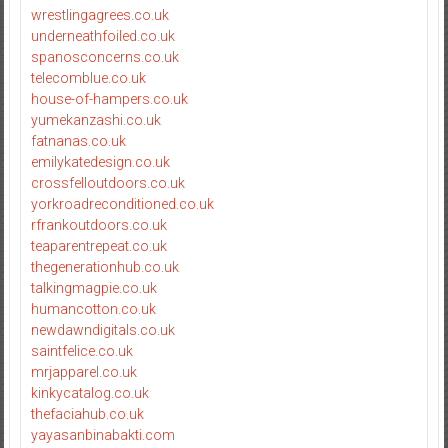
wrestlingagrees.co.uk
underneathfoiled.co.uk
spanosconcerns.co.uk
telecomblue.co.uk
house-of-hampers.co.uk
yumekanzashi.co.uk
fatnanas.co.uk
emilykatedesign.co.uk
crossfelloutdoors.co.uk
yorkroadreconditioned.co.uk
rfrankoutdoors.co.uk
teaparentrepeat.co.uk
thegenerationhub.co.uk
talkingmagpie.co.uk
humancotton.co.uk
newdawndigitals.co.uk
saintfelice.co.uk
mrjapparel.co.uk
kinkycatalog.co.uk
thefaciahub.co.uk
yayasanbinabakti.com