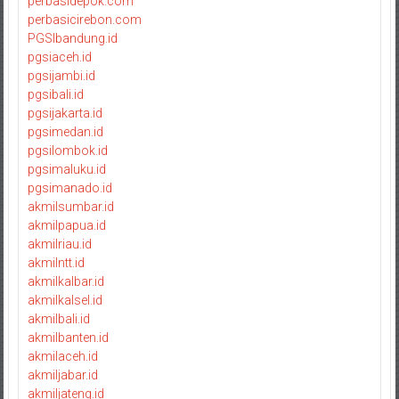
perbasidepok.com
perbasicirebon.com
PGSIbandung.id
pgsiaceh.id
pgsijambi.id
pgsibali.id
pgsijakarta.id
pgsimedan.id
pgsilombok.id
pgsimaluku.id
pgsimanado.id
akmilsumbar.id
akmilpapua.id
akmilriau.id
akmilntt.id
akmilkalbar.id
akmilkalsel.id
akmilbali.id
akmilbanten.id
akmilaceh.id
akmiljabar.id
akmiljateng.id