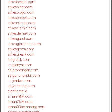
stikesbekasi.com
stikesblitar.com
stikesbogor.com
stikesbrebes.com
stikescianjur.com
stikesciamis.com
stikesdemak.com
stikesgarut.com
stikesgorontalo.com
stikesgowa.com
stikesgresik.com
spigresik.com
spigianyar.com
spigrobongan.com
spigunungkidul.com
spijember.com
spijombang.com
dianflores.id
sman48jkt.com
sman26jkt.com
sman03semarang.com