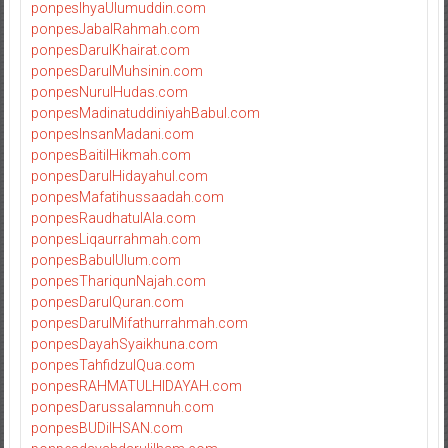
ponpesIhyaUlumuddin.com
ponpesJabalRahmah.com
ponpesDarulKhairat.com
ponpesDarulMuhsinin.com
ponpesNurulHudas.com
ponpesMadinatuddiniyahBabul.com
ponpesInsanMadani.com
ponpesBaitilHikmah.com
ponpesDarulHidayahul.com
ponpesMafatihussaadah.com
ponpesRaudhatulAla.com
ponpesLiqaurrahmah.com
ponpesBabulUlum.com
ponpesThariqunNajah.com
ponpesDarulQuran.com
ponpesDarulMifathurrahmah.com
ponpesDayahSyaikhuna.com
ponpesTahfidzulQua.com
ponpesRAHMATULHIDAYAH.com
ponpesDarussalamnuh.com
ponpesBUDiIHSAN.com