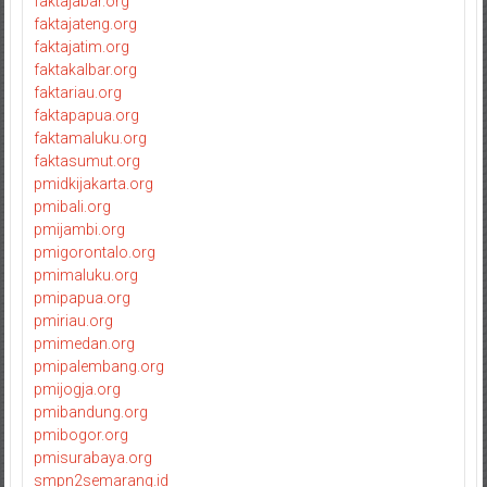
faktajabar.org
faktajateng.org
faktajatim.org
faktakalbar.org
faktariau.org
faktapapua.org
faktamaluku.org
faktasumut.org
pmidkijakarta.org
pmibali.org
pmijambi.org
pmigorontalo.org
pmimaluku.org
pmipapua.org
pmiriau.org
pmimedan.org
pmipalembang.org
pmijogja.org
pmibandung.org
pmibogor.org
pmisurabaya.org
smpn2semarang.id