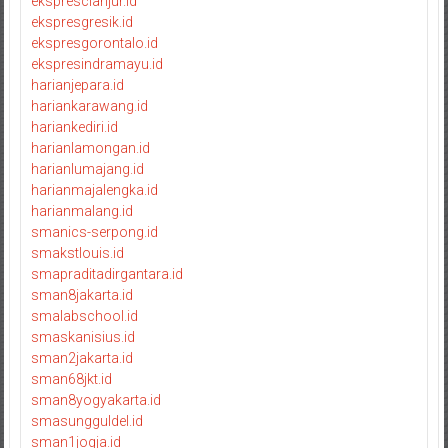
eksprescianjur.id
ekspresgresik.id
ekspresgorontalo.id
ekspresindramayu.id
harianjepara.id
hariankarawang.id
hariankediri.id
harianlamongan.id
harianlumajang.id
harianmajalengka.id
harianmalang.id
smanics-serpong.id
smakstlouis.id
smapraditadirgantara.id
sman8jakarta.id
smalabschool.id
smaskanisius.id
sman2jakarta.id
sman68jkt.id
sman8yogyakarta.id
smasungguldel.id
sman1jogja.id