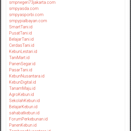
smpnegeri73jakarta.com
smpyasda.com
smpyasporbi.com
smpypialbayan.com
SmartTani.id
PusatTani.id
BelajarTani.id
CerdasTani.id
KebunLestari.id
TaniMart.id
PanenSegar.id
PasarTani.id
KebunNusantara.id
KebunDigital.id
TanamMaju.id
AgroKebun.id
SekolahKebun.id
BelajarKebun.id
sahabatkebun.id
ForumPerkebunan.id
PanenKebun.id