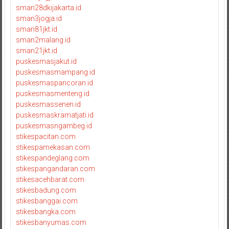
sman28dkijakarta.id
sman3jogja.id
sman81jkt.id
sman2malang.id
sman21jkt.id
puskesmasjakut.id
puskesmasmampang.id
puskesmaspancoran.id
puskesmasmenteng.id
puskesmassenen.id
puskesmaskramatjati.id
puskesmasngambeg.id
stikespacitan.com
stikespamekasan.com
stikespandeglang.com
stikespangandaran.com
stikesacehbarat.com
stikesbadung.com
stikesbanggai.com
stikesbangka.com
stikesbanyumas.com