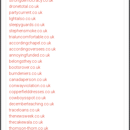
strongdemocracy.co.uk
dronetotal.co.uk
partycurrent.co.uk
lightalso.co.uk
sleepyguards.co.uk
stephensmoke.co.uk
trialuncomfortable.co.uk
accordingchapel.co.uk
accordingoversees.co.uk
annoyingfunded.co.uk
belongsthey.co.uk
bootsrover.co.uk
burndeniers.co.uk
canadaperson.co.uk
conwayviolation.co.uk
copperfielddresses.co.uk
cowboysspot.co.uk
decemberteaching.co.uk
traceloans.co.uk
thenewsweek.co.uk
thecakewala.co.uk
thomson-thorn.co.uk