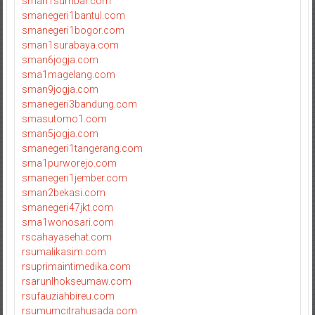
sman1sumbar.com
smanegeri1bantul.com
smanegeri1bogor.com
sman1surabaya.com
sman6jogja.com
sma1magelang.com
sman9jogja.com
smanegeri3bandung.com
smasutomo1.com
sman5jogja.com
smanegeri1tangerang.com
sma1purworejo.com
smanegeri1jember.com
sman2bekasi.com
smanegeri47jkt.com
sma1wonosari.com
rscahayasehat.com
rsumalikasim.com
rsuprimaintimedika.com
rsarunlhokseumaw.com
rsufauziahbireu.com
rsumumcitrahusada.com