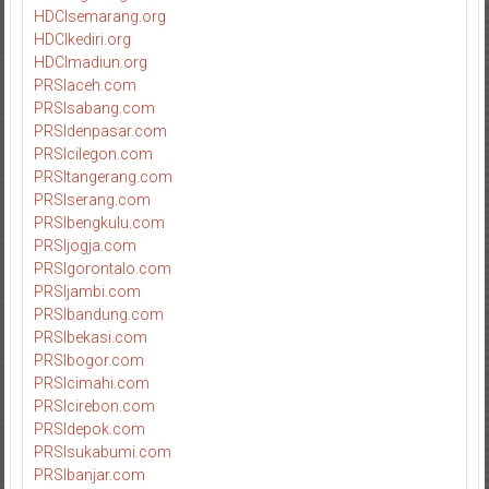
HDCIsemarang.org
HDCIkediri.org
HDCImadiun.org
PRSIaceh.com
PRSIsabang.com
PRSIdenpasar.com
PRSIcilegon.com
PRSItangerang.com
PRSIserang.com
PRSIbengkulu.com
PRSIjogja.com
PRSIgorontalo.com
PRSIjambi.com
PRSIbandung.com
PRSIbekasi.com
PRSIbogor.com
PRSIcimahi.com
PRSIcirebon.com
PRSIdepok.com
PRSIsukabumi.com
PRSIbanjar.com