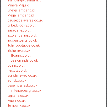
TambangNusantara.id
MineralMaju.id
EnergiTambang.id
MegaTambang.id
causedcalaveras.co.uk
bribedbigotry.co.uk
easecane.co.uk
extolshosting.co.uk
incognitoarts.co.uk
itchyrobotapps.co.uk
alshamel.co.uk
milfcams.co.uk
mosaicminds.co.uk
colim.co.uk
nextbiz.co.uk
sunshineweb.co.uk
aohub.co.uk
decemberfest.co.uk
rminteriordesign.co.uk
lagitana.co.uk
wuchi.co.uk
itembank.co.uk