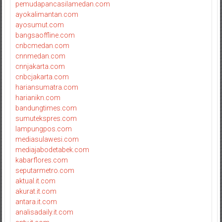
pemudapancasilamedan.com
ayokalimantan.com
ayosumut.com
bangsaoffline.com
cnbcmedan.com
cnnmedan.com
cnnjakarta.com
cnbcjakarta.com
hariansumatra.com
harianikn.com
bandungtimes.com
sumutekspres.com
lampungpos.com
mediasulawesi.com
mediajabodetabek.com
kabarflores.com
seputarmetro.com
aktual.it.com
akurat.it.com
antara.it.com
analisadaily.it.com