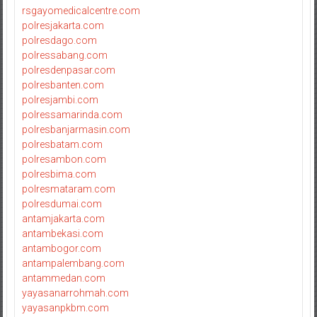
rsgayomedicalcentre.com
polresjakarta.com
polresdago.com
polressabang.com
polresdenpasar.com
polresbanten.com
polresjambi.com
polressamarinda.com
polresbanjarmasin.com
polresbatam.com
polresambon.com
polresbima.com
polresmataram.com
polresdumai.com
antamjakarta.com
antambekasi.com
antambogor.com
antampalembang.com
antammedan.com
yayasanarrohmah.com
yayasanpkbm.com