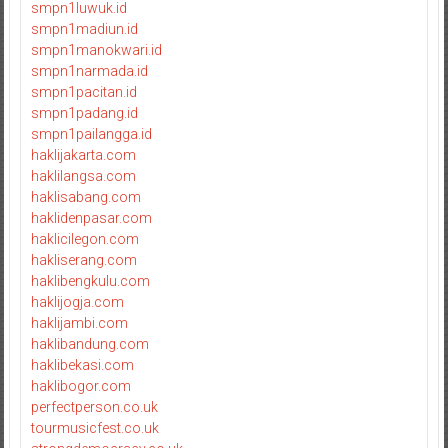
smpn1luwuk.id
smpn1madiun.id
smpn1manokwari.id
smpn1narmada.id
smpn1pacitan.id
smpn1padang.id
smpn1pailangga.id
haklijakarta.com
haklilangsa.com
haklisabang.com
haklidenpasar.com
haklicilegon.com
hakliserang.com
haklibengkulu.com
haklijogja.com
haklijambi.com
haklibandung.com
haklibekasi.com
haklibogor.com
perfectperson.co.uk
tourmusicfest.co.uk