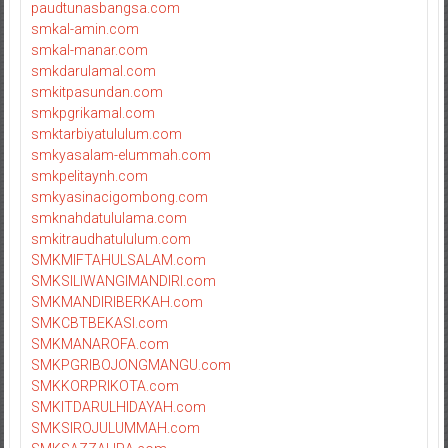
paudtunasbangsa.com
smkal-amin.com
smkal-manar.com
smkdarulamal.com
smkitpasundan.com
smkpgrikamal.com
smktarbiyatululum.com
smkyasalam-elummah.com
smkpelitaynh.com
smkyasinacigombong.com
smknahdatululama.com
smkitraudhatululum.com
SMKMIFTAHULSALAM.com
SMKSILIWANGIMANDIRI.com
SMKMANDIRIBERKAH.com
SMKCBTBEKASI.com
SMKMANAROFA.com
SMKPGRIBOJONGMANGU.com
SMKKORPRIKOTA.com
SMKITDARULHIDAYAH.com
SMKSIROJULUMMAH.com