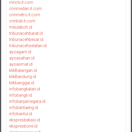
mnctv.it.com
cnnmedan.it.com
cnnmetro.it.com
cnnbali.it.com
meulaboh.id
tribunacehbarat.id
tribunacehbesar.id
tribunacehselatan.id
ayoagam.id
ayoasahan.id
ayoasmat.id
klikBalangan.id
klikBandung.id
klikbanggai.id
infobangkalan.id
infobangli.id
infobanjarnegara.id
infobantaeng.id
infobantul.id
ekspresbekasi.id
ekspresbone.id