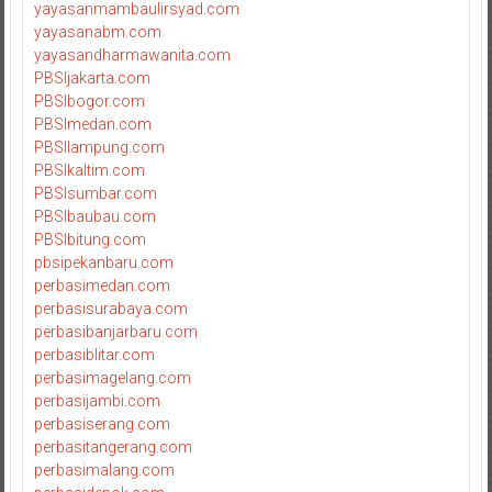
yayasanmambaulirsyad.com
yayasanabm.com
yayasandharmawanita.com
PBSIjakarta.com
PBSIbogor.com
PBSImedan.com
PBSIlampung.com
PBSIkaltim.com
PBSIsumbar.com
PBSIbaubau.com
PBSIbitung.com
pbsipekanbaru.com
perbasimedan.com
perbasisurabaya.com
perbasibanjarbaru.com
perbasiblitar.com
perbasimagelang.com
perbasijambi.com
perbasiserang.com
perbasitangerang.com
perbasimalang.com