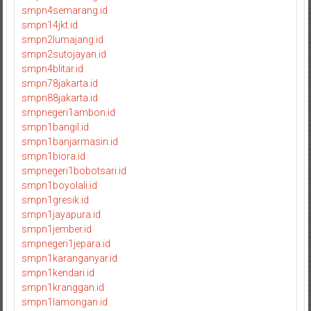
smpn4semarang.id
smpn14jkt.id
smpn2lumajang.id
smpn2sutojayan.id
smpn4blitar.id
smpn78jakarta.id
smpn88jakarta.id
smpnegeri1ambon.id
smpn1bangil.id
smpn1banjarmasin.id
smpn1biora.id
smpnegeri1bobotsari.id
smpn1boyolali.id
smpn1gresik.id
smpn1jayapura.id
smpn1jember.id
smpnegeri1jepara.id
smpn1karanganyar.id
smpn1kendari.id
smpn1kranggan.id
smpn1lamongan.id