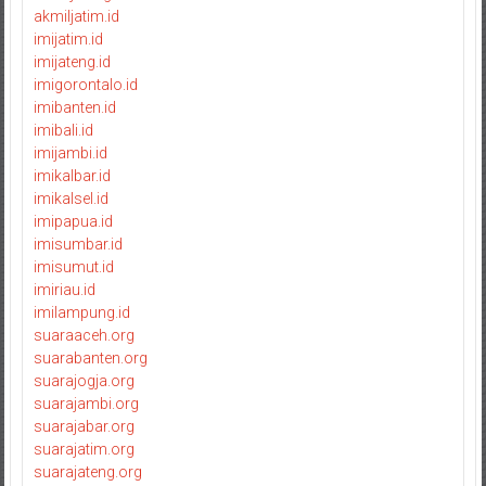
akmiljatim.id
imijatim.id
imijateng.id
imigorontalo.id
imibanten.id
imibali.id
imijambi.id
imikalbar.id
imikalsel.id
imipapua.id
imisumbar.id
imisumut.id
imiriau.id
imilampung.id
suaraaceh.org
suarabanten.org
suarajogja.org
suarajambi.org
suarajabar.org
suarajatim.org
suarajateng.org