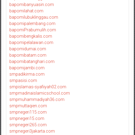
bapomibanyuasin.com
bapomilahat.com
bapomilubuklinggau.com
bapomipalembang.com
bapomiPrabumulih.com
bapomibengkalis.com
bapomipelalawan.com
bapomidumai.com
bapomibatam.com
bapomibatanghari.com
bapomijambi.com
smpadikirma.com
smpasisi.com
smpislamas-syafiiyah02.com
smpmadinaislamicschool.com
smpmuhammadiyah36.com
smpmuttaqien.com
smpnegeri115.com
smpnegeri15.com
smpnegeri265.com
smpnegeri3jakarta.com