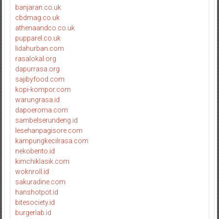
banjaran.co.uk
cbdmag.co.uk
athenaandco.co.uk
pupparel.co.uk
lidahurban.com
rasalokal.org
dapurrasa.org
sajibyfood.com
kopi-kompor.com
warungrasa.id
dapoeroma.com
sambelserundeng.id
lesehanpagisore.com
kampungkecilrasa.com
nekobento.id
kimchiklasik.com
woknroll.id
sakuradine.com
hanshotpot.id
bitesociety.id
burgerlab.id