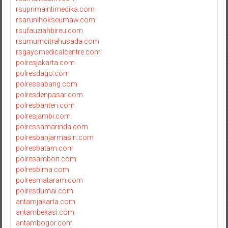
rsuprimaintimedika.com
rsarunlhokseumaw.com
rsufauziahbireu.com
rsumumcitrahusada.com
rsgayomedicalcentre.com
polresjakarta.com
polresdago.com
polressabang.com
polresdenpasar.com
polresbanten.com
polresjambi.com
polressamarinda.com
polresbanjarmasin.com
polresbatam.com
polresambon.com
polresbima.com
polresmataram.com
polresdumai.com
antamjakarta.com
antambekasi.com
antambogor.com