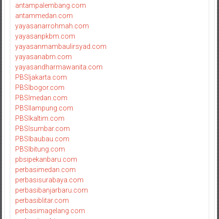
antampalembang.com
antammedan.com
yayasanarrohmah.com
yayasanpkbm.com
yayasanmambaulirsyad.com
yayasanabm.com
yayasandharmawanita.com
PBSIjakarta.com
PBSIbogor.com
PBSImedan.com
PBSIlampung.com
PBSIkaltim.com
PBSIsumbar.com
PBSIbaubau.com
PBSIbitung.com
pbsipekanbaru.com
perbasimedan.com
perbasisurabaya.com
perbasibanjarbaru.com
perbasiblitar.com
perbasimagelang.com