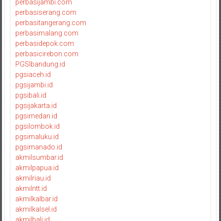
perbasijambi.com
perbasiserang.com
perbasitangerang.com
perbasimalang.com
perbasidepok.com
perbasicirebon.com
PGSIbandung.id
pgsiaceh.id
pgsijambi.id
pgsibali.id
pgsijakarta.id
pgsimedan.id
pgsilombok.id
pgsimaluku.id
pgsimanado.id
akmilsumbar.id
akmilpapua.id
akmilriau.id
akmilntt.id
akmilkalbar.id
akmilkalsel.id
akmilbali.id