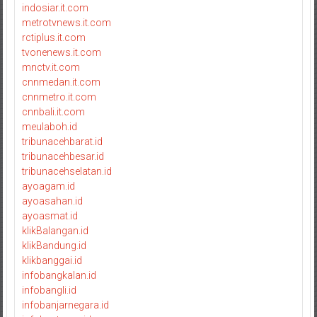
indosiar.it.com
metrotvnews.it.com
rctiplus.it.com
tvonenews.it.com
mnctv.it.com
cnnmedan.it.com
cnnmetro.it.com
cnnbali.it.com
meulaboh.id
tribunacehbarat.id
tribunacehbesar.id
tribunacehselatan.id
ayoagam.id
ayoasahan.id
ayoasmat.id
klikBalangan.id
klikBandung.id
klikbanggai.id
infobangkalan.id
infobangli.id
infobanjarnegara.id