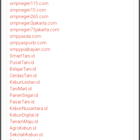
smpnegeri115.com
smpnegeri15.com
smpnegeri265.com
smpnegeri3jakarta.com
smpnegeri73jakarta.com
smpyasda.com
smpyasporbi.com
smpypialbayan.com
SmartTani.id
PusatTani.id
BelajarTani.id
CerdasTani.id
KebunLestari.id
TaniMart.id
PanenSegar.id
PasarTani.id
KebunNusantara.id
KebunDigital.id
TanamMaju.id
AgroKebun.id
SekolahKebun.id