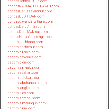
ponpesTahfidzulQua.com
ponpesRAHMATULHIDAYAH.com
ponpesDarussalamnuh.com
ponpesBUDiIHSAN.com
ponpesdayahdarulilham.com
ponpesDarulAmilin.com
ponpesDarulMakmur.com
ponpesNurulYaqintengku.com
bapomiacehbarat.com
bapomiacehtimur.com
bapomibireuen.com
bapomigayolues.com
bapomipidie.com
bapomisimeulue.com
bapomiasahan.com
bapomibatubara.com
bapomilabuhanbatu.com
bapomilangkat.com
bapominias.com
bapomisamosir.com
bapomisimalungun.com
bapomibinjai.com