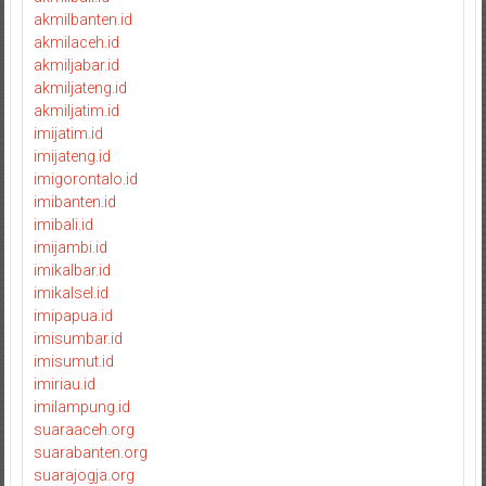
akmilbanten.id
akmilaceh.id
akmiljabar.id
akmiljateng.id
akmiljatim.id
imijatim.id
imijateng.id
imigorontalo.id
imibanten.id
imibali.id
imijambi.id
imikalbar.id
imikalsel.id
imipapua.id
imisumbar.id
imisumut.id
imiriau.id
imilampung.id
suaraaceh.org
suarabanten.org
suarajogja.org