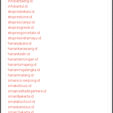
infobantaeng.id
infobantul.id
ekspresbekasi.id
ekspresbone.id
eksprescianjur.id
ekspresgresik.id
ekspresgorontalo.id
ekspresindramayu.id
harianjepara.id
hariankarawang.id
hariankediri.id
harianlamongan.id
harianlumajang.id
harianmajalengka.id
harianmalang.id
smanics-serpong.id
smakstlouis.id
smapraditadirgantara.id
sman8jakarta.id
smalabschool.id
smaskanisius.id
sman2jakarta.id