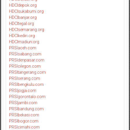
HDCIdepok.org
HDCIsukabumi.org
HDCIbanjar.org
HDCItegal.org
HDCIsemarang.org
HDCIkediri.org
HDCImadiun.org
PRSIaceh.com
PRSIsabang.com
PRSIdenpasar.com
PRSIcilegon.com
PRSItangerang.com
PRSIserang.com
PRSIbengkulu.com
PRSIjogja.com
PRSIgorontalo.com
PRSIjambi.com
PRSIbandung.com
PRSIbekasi.com
PRSIbogor.com
PRSIcimahi.com