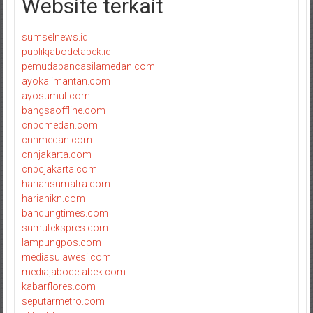
Website terkait
sumselnews.id
publikjabodetabek.id
pemudapancasilamedan.com
ayokalimantan.com
ayosumut.com
bangsaoffline.com
cnbcmedan.com
cnnmedan.com
cnnjakarta.com
cnbcjakarta.com
hariansumatra.com
harianikn.com
bandungtimes.com
sumutekspres.com
lampungpos.com
mediasulawesi.com
mediajabodetabek.com
kabarflores.com
seputarmetro.com