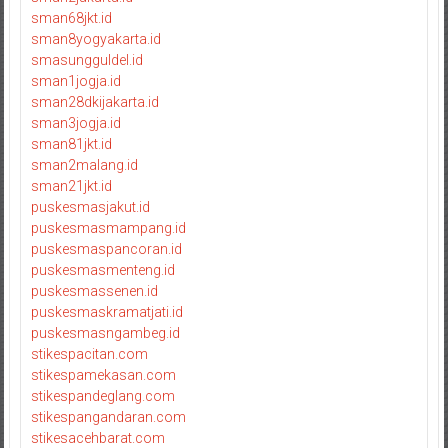
sman68jkt.id
sman8yogyakarta.id
smasungguldel.id
sman1jogja.id
sman28dkijakarta.id
sman3jogja.id
sman81jkt.id
sman2malang.id
sman21jkt.id
puskesmasjakut.id
puskesmasmampang.id
puskesmaspancoran.id
puskesmasmenteng.id
puskesmassenen.id
puskesmaskramatjati.id
puskesmasngambeg.id
stikespacitan.com
stikespamekasan.com
stikespandeglang.com
stikespangandaran.com
stikesacehbarat.com