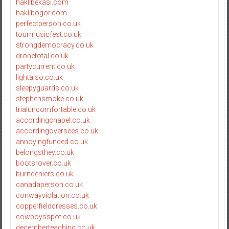
haklibekasi.com
haklibogor.com
perfectperson.co.uk
tourmusicfest.co.uk
strongdemocracy.co.uk
dronetotal.co.uk
partycurrent.co.uk
lightalso.co.uk
sleepyguards.co.uk
stephensmoke.co.uk
trialuncomfortable.co.uk
accordingchapel.co.uk
accordingoversees.co.uk
annoyingfunded.co.uk
belongsthey.co.uk
bootsrover.co.uk
burndeniers.co.uk
canadaperson.co.uk
conwayviolation.co.uk
copperfielddresses.co.uk
cowboysspot.co.uk
decemberteaching.co.uk