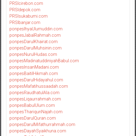
PRSIcirebon.com
PRSIdepok.com
PRSIsukabumi.com
PRSIbanjar.com
ponpesIhyaUlumuddin.com
ponpesJabalRahmah.com
ponpesDarulKhairat.com
ponpesDarulMuhsinin.com
ponpesNurulHudas.com
ponpesMadinatuddiniyahBabul.com
ponpesInsanMadani.com
ponpesBaitilHikmah.com
ponpesDarulHidayahul.com
ponpesMafatihussaadah.com
ponpesRaudhatulAla.com
ponpesLiqaurrahmah.com
ponpesBabulUlum.com
ponpesThariqunNajah.com
ponpesDarulQuran.com
ponpesDarulMifathurrahmah.com
ponpesDayahSyaikhuna.com