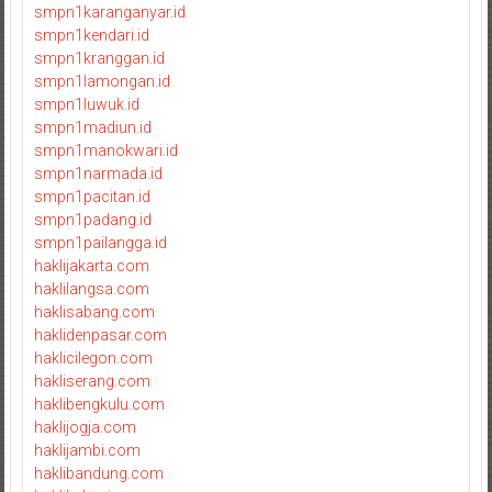
smpn1karanganyar.id
smpn1kendari.id
smpn1kranggan.id
smpn1lamongan.id
smpn1luwuk.id
smpn1madiun.id
smpn1manokwari.id
smpn1narmada.id
smpn1pacitan.id
smpn1padang.id
smpn1pailangga.id
haklijakarta.com
haklilangsa.com
haklisabang.com
haklidenpasar.com
haklicilegon.com
hakliserang.com
haklibengkulu.com
haklijogja.com
haklijambi.com
haklibandung.com