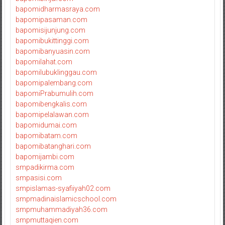
bapomidharmasraya.com
bapomipasaman.com
bapomisijunjung.com
bapomibukittinggi.com
bapomibanyuasin.com
bapomilahat.com
bapomilubuklinggau.com
bapomipalembang.com
bapomiPrabumulih.com
bapomibengkalis.com
bapomipelalawan.com
bapomidumai.com
bapomibatam.com
bapomibatanghari.com
bapomijambi.com
smpadikirma.com
smpasisi.com
smpislamas-syafiiyah02.com
smpmadinaislamicschool.com
smpmuhammadiyah36.com
smpmuttaqien.com