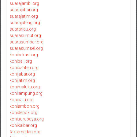
suarajambi.org
suarajabar.org
suarajatim.org
suarajateng.org
suarariau.org
suarasumut.org
suarasumbar.org
suarasumsel.org
konibekasi.org
konibali.org
konibanten.org
konijabar.org
konijatim.org
konimaluku.org
konilampung.org
konipalu.org
koniambon.org
konidepok.org
konisurabaya.org
konikalbar.org
faktamedan.org