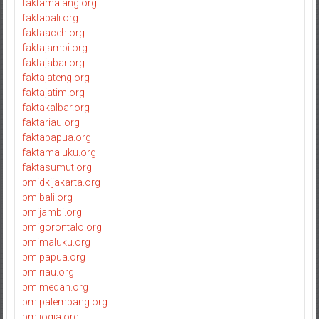
faktamalang.org
faktabali.org
faktaaceh.org
faktajambi.org
faktajabar.org
faktajateng.org
faktajatim.org
faktakalbar.org
faktariau.org
faktapapua.org
faktamaluku.org
faktasumut.org
pmidkijakarta.org
pmibali.org
pmijambi.org
pmigorontalo.org
pmimaluku.org
pmipapua.org
pmiriau.org
pmimedan.org
pmipalembang.org
pmijogja.org