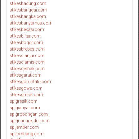
stikesbadung.com
stikesbanggai.com
stikesbangka.com
stikesbanyumas.com
stikesbekasi.com
stikesblitar.com
stikesbogor.com
stikesbrebes.com
stikescianjur.com
stikesciamis.com
stikesdemak.com
stikesgarut.com
stikesgorontalo.com
stikesgowa.com
stikesgresik.com
spigresik.com
spigianyar.com
spigrobongan.com
spigunungkidul.com
spijember.com
spijombang.com