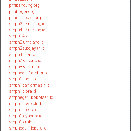
pmibandung.org
pmibogor.org
pmisurabaya.org
smpn2semarang.id
smpn4semarang.id
smpn14jkt.id
smpn2lumajang.id
smpn2sutojayan.id
smpn4blitar.id
smpn78jakarta.id
smpn88jakarta.id
smpnegeri1ambon.id
smpn1bangil.id
smpn1banjarmasin.id
smpn1biora.id
smpnegeri1bobotsari.id
smpn1boyolali.id
smpn1gresik.id
smpn1jayapura.id
smpn1jember.id
smpnegeri1jepara.id