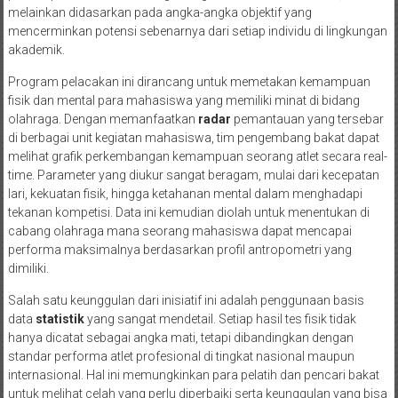
melainkan didasarkan pada angka-angka objektif yang
mencerminkan potensi sebenarnya dari setiap individu di lingkungan
akademik.
Program pelacakan ini dirancang untuk memetakan kemampuan
fisik dan mental para mahasiswa yang memiliki minat di bidang
olahraga. Dengan memanfaatkan
radar
pemantauan yang tersebar
di berbagai unit kegiatan mahasiswa, tim pengembang bakat dapat
melihat grafik perkembangan kemampuan seorang atlet secara real-
time. Parameter yang diukur sangat beragam, mulai dari kecepatan
lari, kekuatan fisik, hingga ketahanan mental dalam menghadapi
tekanan kompetisi. Data ini kemudian diolah untuk menentukan di
cabang olahraga mana seorang mahasiswa dapat mencapai
performa maksimalnya berdasarkan profil antropometri yang
dimiliki.
Salah satu keunggulan dari inisiatif ini adalah penggunaan basis
data
statistik
yang sangat mendetail. Setiap hasil tes fisik tidak
hanya dicatat sebagai angka mati, tetapi dibandingkan dengan
standar performa atlet profesional di tingkat nasional maupun
internasional. Hal ini memungkinkan para pelatih dan pencari bakat
untuk melihat celah yang perlu diperbaiki serta keunggulan yang bisa