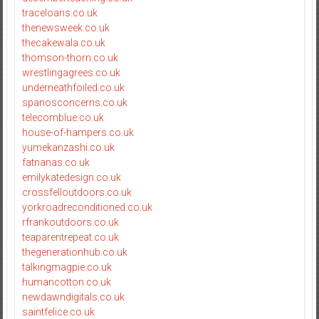
traceloans.co.uk
thenewsweek.co.uk
thecakewala.co.uk
thomson-thorn.co.uk
wrestlingagrees.co.uk
underneathfoiled.co.uk
spanosconcerns.co.uk
telecomblue.co.uk
house-of-hampers.co.uk
yumekanzashi.co.uk
fatnanas.co.uk
emilykatedesign.co.uk
crossfelloutdoors.co.uk
yorkroadreconditioned.co.uk
rfrankoutdoors.co.uk
teaparentrepeat.co.uk
thegenerationhub.co.uk
talkingmagpie.co.uk
humancotton.co.uk
newdawndigitals.co.uk
saintfelice.co.uk