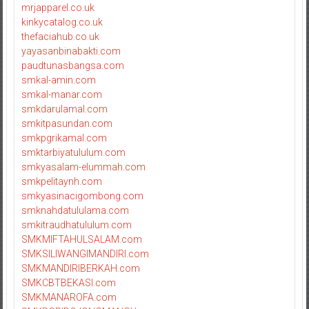
mrjapparel.co.uk
kinkycatalog.co.uk
thefaciahub.co.uk
yayasanbinabakti.com
paudtunasbangsa.com
smkal-amin.com
smkal-manar.com
smkdarulamal.com
smkitpasundan.com
smkpgrikamal.com
smktarbiyatululum.com
smkyasalam-elummah.com
smkpelitaynh.com
smkyasinacigombong.com
smknahdatululama.com
smkitraudhatululum.com
SMKMIFTAHULSALAM.com
SMKSILIWANGIMANDIRI.com
SMKMANDIRIBERKAH.com
SMKCBTBEKASI.com
SMKMANAROFA.com