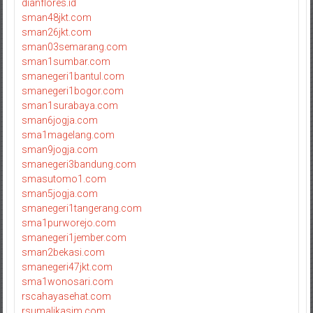
dianflores.id
sman48jkt.com
sman26jkt.com
sman03semarang.com
sman1sumbar.com
smanegeri1bantul.com
smanegeri1bogor.com
sman1surabaya.com
sman6jogja.com
sma1magelang.com
sman9jogja.com
smanegeri3bandung.com
smasutomo1.com
sman5jogja.com
smanegeri1tangerang.com
sma1purworejo.com
smanegeri1jember.com
sman2bekasi.com
smanegeri47jkt.com
sma1wonosari.com
rscahayasehat.com
rsumalikasim.com