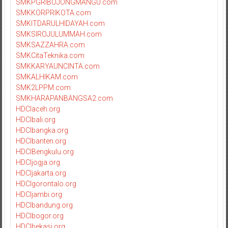
SMKPGRIBOJONGMANGU.com
SMKKORPRIKOTA.com
SMKITDARULHIDAYAH.com
SMKSIROJULUMMAH.com
SMKSAZZAHRA.com
SMKCitaTeknika.com
SMKKARYAUNCINTA.com
SMKALHIKAM.com
SMK2LPPM.com
SMKHARAPANBANGSA2.com
HDCIaceh.org
HDCIbali.org
HDCIbangka.org
HDCIbanten.org
HDCIBengkulu.org
HDCIjogja.org
HDCIjakarta.org
HDCIgorontalo.org
HDCIjambi.org
HDCIbandung.org
HDCIbogor.org
HDCIbekasi.org