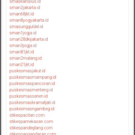
smaskanisius.id
sman2jakarta.id
sman68jkt.id
sman8yogyakarta.id
smasungguldel.id
sman1jogja.id
sman28dkijakarta.id
sman3jogja.id
sman81jkt.id
sman2malang.id
sman21jkt.id
puskesmasjakut.id
puskesmasmampang.id
puskesmaspancoran.id
puskesmasmenteng.id
puskesmassenen.id
puskesmaskramatjati.id
puskesmasngambeg.id
stikespacitan.com
stikespamekasan.com
stikespandeglang.com
stikespangandaran.com