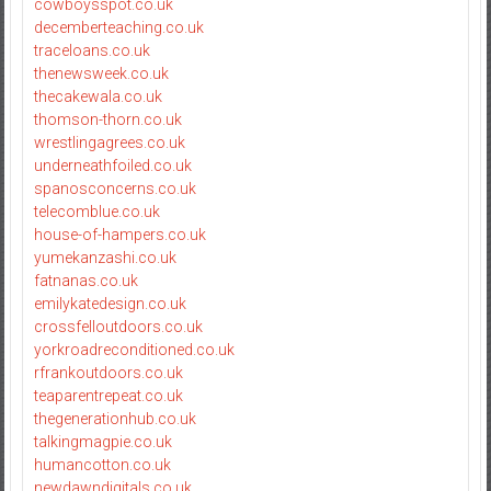
cowboysspot.co.uk
decemberteaching.co.uk
traceloans.co.uk
thenewsweek.co.uk
thecakewala.co.uk
thomson-thorn.co.uk
wrestlingagrees.co.uk
underneathfoiled.co.uk
spanosconcerns.co.uk
telecomblue.co.uk
house-of-hampers.co.uk
yumekanzashi.co.uk
fatnanas.co.uk
emilykatedesign.co.uk
crossfelloutdoors.co.uk
yorkroadreconditioned.co.uk
rfrankoutdoors.co.uk
teaparentrepeat.co.uk
thegenerationhub.co.uk
talkingmagpie.co.uk
humancotton.co.uk
newdawndigitals.co.uk