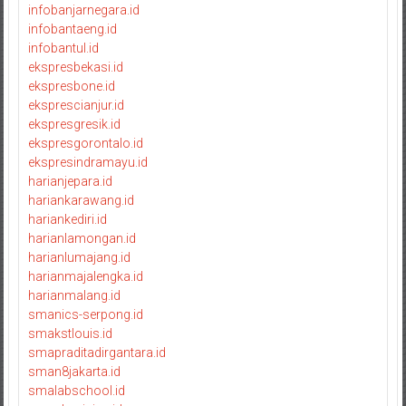
infobanjarnegara.id
infobantaeng.id
infobantul.id
ekspresbekasi.id
ekspresbone.id
eksprescianjur.id
ekspresgresik.id
ekspresgorontalo.id
ekspresindramayu.id
harianjepara.id
hariankarawang.id
hariankediri.id
harianlamongan.id
harianlumajang.id
harianmajalengka.id
harianmalang.id
smanics-serpong.id
smakstlouis.id
smapraditadirgantara.id
sman8jakarta.id
smalabschool.id