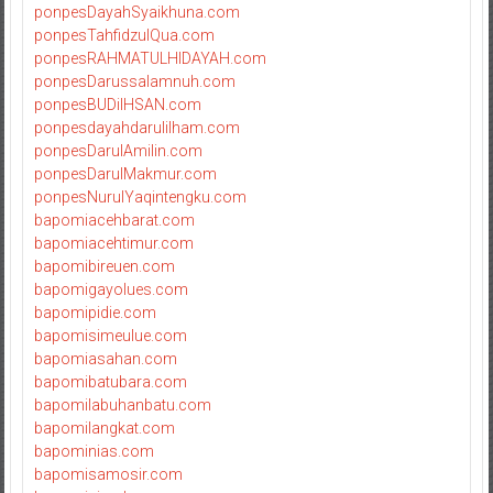
ponpesDayahSyaikhuna.com
ponpesTahfidzulQua.com
ponpesRAHMATULHIDAYAH.com
ponpesDarussalamnuh.com
ponpesBUDiIHSAN.com
ponpesdayahdarulilham.com
ponpesDarulAmilin.com
ponpesDarulMakmur.com
ponpesNurulYaqintengku.com
bapomiacehbarat.com
bapomiacehtimur.com
bapomibireuen.com
bapomigayolues.com
bapomipidie.com
bapomisimeulue.com
bapomiasahan.com
bapomibatubara.com
bapomilabuhanbatu.com
bapomilangkat.com
bapominias.com
bapomisamosir.com