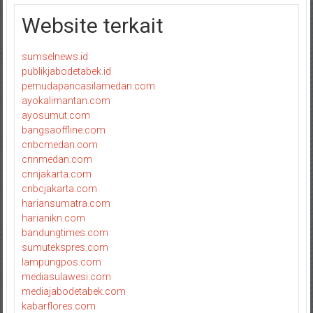
Website terkait
sumselnews.id
publikjabodetabek.id
pemudapancasilamedan.com
ayokalimantan.com
ayosumut.com
bangsaoffline.com
cnbcmedan.com
cnnmedan.com
cnnjakarta.com
cnbcjakarta.com
hariansumatra.com
harianikn.com
bandungtimes.com
sumutekspres.com
lampungpos.com
mediasulawesi.com
mediajabodetabek.com
kabarflores.com