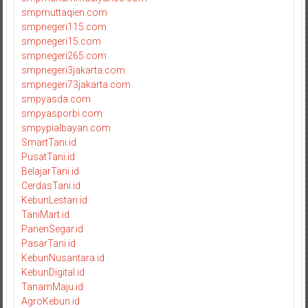
smpmuttaqien.com
smpnegeri115.com
smpnegeri15.com
smpnegeri265.com
smpnegeri3jakarta.com
smpnegeri73jakarta.com
smpyasda.com
smpyasporbi.com
smpypialbayan.com
SmartTani.id
PusatTani.id
BelajarTani.id
CerdasTani.id
KebunLestari.id
TaniMart.id
PanenSegar.id
PasarTani.id
KebunNusantara.id
KebunDigital.id
TanamMaju.id
AgroKebun.id