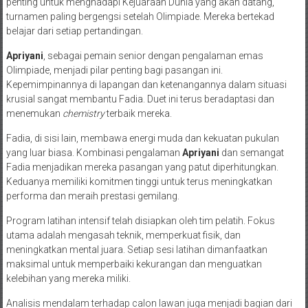
penting untuk menghadapi Kejuaraan Dunia yang akan datang,
turnamen paling bergengsi setelah Olimpiade. Mereka bertekad
belajar dari setiap pertandingan.
Apriyani
, sebagai pemain senior dengan pengalaman emas
Olimpiade, menjadi pilar penting bagi pasangan ini.
Kepemimpinannya di lapangan dan ketenangannya dalam situasi
krusial sangat membantu Fadia. Duet ini terus beradaptasi dan
menemukan
chemistry
terbaik mereka.
Fadia, di sisi lain, membawa energi muda dan kekuatan pukulan
yang luar biasa. Kombinasi pengalaman
Apriyani
dan semangat
Fadia menjadikan mereka pasangan yang patut diperhitungkan.
Keduanya memiliki komitmen tinggi untuk terus meningkatkan
performa dan meraih prestasi gemilang.
Program latihan intensif telah disiapkan oleh tim pelatih. Fokus
utama adalah mengasah teknik, memperkuat fisik, dan
meningkatkan mental juara. Setiap sesi latihan dimanfaatkan
maksimal untuk memperbaiki kekurangan dan menguatkan
kelebihan yang mereka miliki.
Analisis mendalam terhadap calon lawan juga menjadi bagian dari