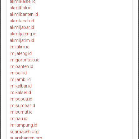
akmilkalsel.id
akmilbali.id
akmilbanten.id
akmilaceh.id
akmiljabar.id
akmiljateng.id
akmiljatim.id
imijatim.id
imijateng.id
imigorontalo.id
imibanten.id
imibali.id
imijambi.id
imikalbar.id
imikalsel.id
imipapua.id
imisumbar.id
imisumut.id
imiriau.id
imilampung.id
suaraaceh.org
suarabanten.org