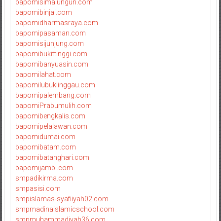
bapomisimalungun.com
bapomibinjai.com
bapomidharmasraya.com
bapomipasaman.com
bapomisijunjung.com
bapomibukittinggi.com
bapomibanyuasin.com
bapomilahat.com
bapomilubuklinggau.com
bapomipalembang.com
bapomiPrabumulih.com
bapomibengkalis.com
bapomipelalawan.com
bapomidumai.com
bapomibatam.com
bapomibatanghari.com
bapomijambi.com
smpadikirma.com
smpasisi.com
smpislamas-syafiiyah02.com
smpmadinaislamicschool.com
smpmuhammadiyah36.com