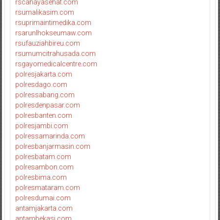
rscahayasehat.com
rsumalikasim.com
rsuprimaintimedika.com
rsarunlhokseumaw.com
rsufauziahbireu.com
rsumumcitrahusada.com
rsgayomedicalcentre.com
polresjakarta.com
polresdago.com
polressabang.com
polresdenpasar.com
polresbanten.com
polresjambi.com
polressamarinda.com
polresbanjarmasin.com
polresbatam.com
polresambon.com
polresbima.com
polresmataram.com
polresdumai.com
antamjakarta.com
antambekasi.com