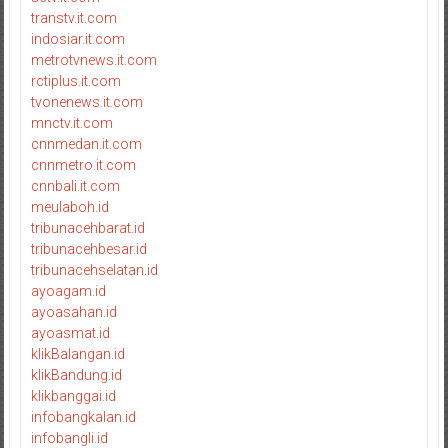
transtv.it.com
indosiar.it.com
metrotvnews.it.com
rctiplus.it.com
tvonenews.it.com
mnctv.it.com
cnnmedan.it.com
cnnmetro.it.com
cnnbali.it.com
meulaboh.id
tribunacehbarat.id
tribunacehbesar.id
tribunacehselatan.id
ayoagam.id
ayoasahan.id
ayoasmat.id
klikBalangan.id
klikBandung.id
klikbanggai.id
infobangkalan.id
infobangli.id