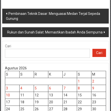
Navigasi
Pembinaan Teknik Dasar: Menguasai Medan Terjal Sepeda
Gunung
pos
Rukun dan Sunah Salat: Memastikan Ibadah Anda Sempurna
Cari
Cari
Agustus 2026
S
S
R
K
J
S
M
1
2
3
4
5
6
7
8
9
10
11
12
13
14
15
16
17
18
19
20
21
22
23
24
25
26
27
28
29
30