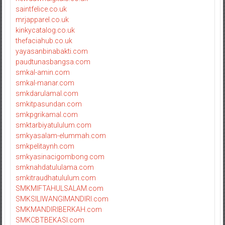
saintfelice.co.uk
mrjapparel.co.uk
kinkycatalog.co.uk
thefaciahub.co.uk
yayasanbinabakti.com
paudtunasbangsa.com
smkal-amin.com
smkal-manar.com
smkdarulamal.com
smkitpasundan.com
smkpgrikamal.com
smktarbiyatululum.com
smkyasalam-elummah.com
smkpelitaynh.com
smkyasinacigombong.com
smknahdatululama.com
smkitraudhatululum.com
SMKMIFTAHULSALAM.com
SMKSILIWANGIMANDIRI.com
SMKMANDIRIBERKAH.com
SMKCBTBEKASI.com