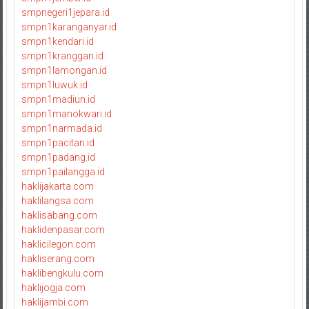
smpnegeri1jepara.id
smpn1karanganyar.id
smpn1kendari.id
smpn1kranggan.id
smpn1lamongan.id
smpn1luwuk.id
smpn1madiun.id
smpn1manokwari.id
smpn1narmada.id
smpn1pacitan.id
smpn1padang.id
smpn1pailangga.id
haklijakarta.com
haklilangsa.com
haklisabang.com
haklidenpasar.com
haklicilegon.com
hakliserang.com
haklibengkulu.com
haklijogja.com
haklijambi.com