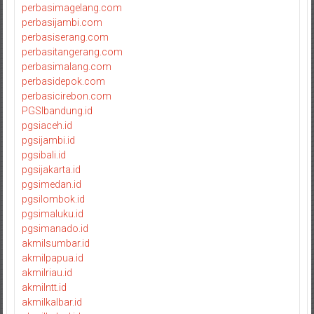
perbasimagelang.com
perbasijambi.com
perbasiserang.com
perbasitangerang.com
perbasimalang.com
perbasidepok.com
perbasicirebon.com
PGSIbandung.id
pgsiaceh.id
pgsijambi.id
pgsibali.id
pgsijakarta.id
pgsimedan.id
pgsilombok.id
pgsimaluku.id
pgsimanado.id
akmilsumbar.id
akmilpapua.id
akmilriau.id
akmilntt.id
akmilkalbar.id