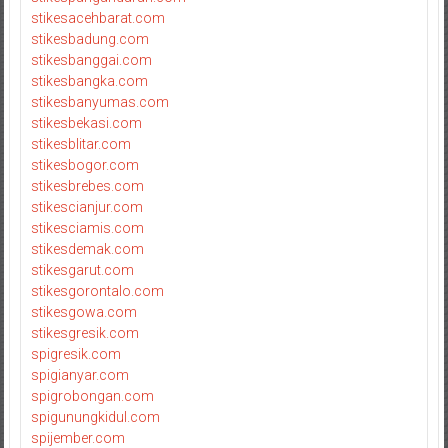
stikesacehbarat.com
stikesbadung.com
stikesbanggai.com
stikesbangka.com
stikesbanyumas.com
stikesbekasi.com
stikesblitar.com
stikesbogor.com
stikesbrebes.com
stikescianjur.com
stikesciamis.com
stikesdemak.com
stikesgarut.com
stikesgorontalo.com
stikesgowa.com
stikesgresik.com
spigresik.com
spigianyar.com
spigrobongan.com
spigunungkidul.com
spijember.com