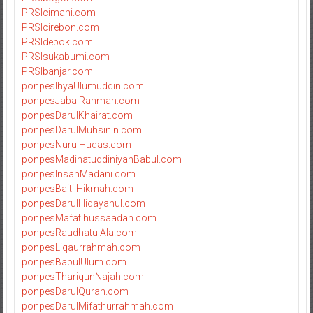
PRSIcimahi.com
PRSIcirebon.com
PRSIdepok.com
PRSIsukabumi.com
PRSIbanjar.com
ponpesIhyaUlumuddin.com
ponpesJabalRahmah.com
ponpesDarulKhairat.com
ponpesDarulMuhsinin.com
ponpesNurulHudas.com
ponpesMadinatuddiniyahBabul.com
ponpesInsanMadani.com
ponpesBaitilHikmah.com
ponpesDarulHidayahul.com
ponpesMafatihussaadah.com
ponpesRaudhatulAla.com
ponpesLiqaurrahmah.com
ponpesBabulUlum.com
ponpesThariqunNajah.com
ponpesDarulQuran.com
ponpesDarulMifathurrahmah.com