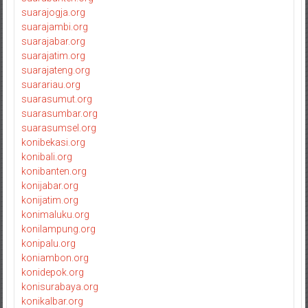
suarajogja.org
suarajambi.org
suarajabar.org
suarajatim.org
suarajateng.org
suarariau.org
suarasumut.org
suarasumbar.org
suarasumsel.org
konibekasi.org
konibali.org
konibanten.org
konijabar.org
konijatim.org
konimaluku.org
konilampung.org
konipalu.org
koniambon.org
konidepok.org
konisurabaya.org
konikalbar.org