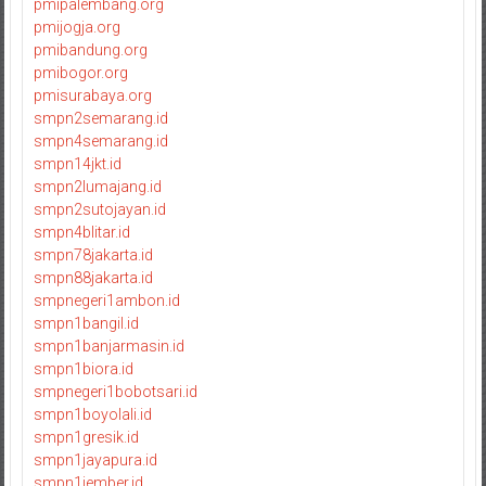
pmipalembang.org
pmijogja.org
pmibandung.org
pmibogor.org
pmisurabaya.org
smpn2semarang.id
smpn4semarang.id
smpn14jkt.id
smpn2lumajang.id
smpn2sutojayan.id
smpn4blitar.id
smpn78jakarta.id
smpn88jakarta.id
smpnegeri1ambon.id
smpn1bangil.id
smpn1banjarmasin.id
smpn1biora.id
smpnegeri1bobotsari.id
smpn1boyolali.id
smpn1gresik.id
smpn1jayapura.id
smpn1jember.id