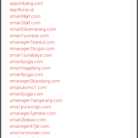
spijombang.com
dianflores.id
sman48jkt.com
sman26jkt.com
sman03semarang.com
sman1sumbar.com
smanegeri1bantul.com
smanegeri1bogor.com
sman1surabaya.com
sman6jogja.com
sma1magelang.com
sman9jogja.com
smanegeri3bandung.com
smasutomo1.com
sman5jogja.com
smanegeri1tangerang.com
sma1purworejo.com
smanegeri1jember.com
sman2bekasi.com
smanegeri47jkt.com
sma1wonosari.com