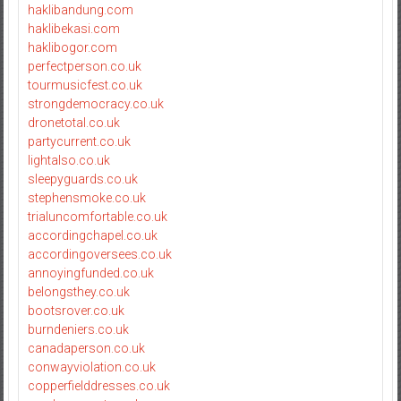
haklibandung.com
haklibekasi.com
haklibogor.com
perfectperson.co.uk
tourmusicfest.co.uk
strongdemocracy.co.uk
dronetotal.co.uk
partycurrent.co.uk
lightalso.co.uk
sleepyguards.co.uk
stephensmoke.co.uk
trialuncomfortable.co.uk
accordingchapel.co.uk
accordingoversees.co.uk
annoyingfunded.co.uk
belongsthey.co.uk
bootsrover.co.uk
burndeniers.co.uk
canadaperson.co.uk
conwayviolation.co.uk
copperfielddresses.co.uk