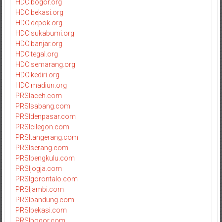
HDCIbogor.org
HDCIbekasi.org
HDCIdepok.org
HDCIsukabumi.org
HDCIbanjar.org
HDCItegal.org
HDCIsemarang.org
HDCIkediri.org
HDCImadiun.org
PRSIaceh.com
PRSIsabang.com
PRSIdenpasar.com
PRSIcilegon.com
PRSItangerang.com
PRSIserang.com
PRSIbengkulu.com
PRSIjogja.com
PRSIgorontalo.com
PRSIjambi.com
PRSIbandung.com
PRSIbekasi.com
PRSIbogor.com