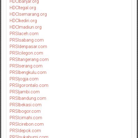
HDCIbanjar.org
HDCItegal.org
HDCIsemarang.org
HDCIkediri.org
HDCImadiun.org
PRSIaceh.com
PRSIsabang.com
PRSIdenpasar.com
PRSIcilegon.com
PRSItangerang.com
PRSIserang.com
PRSIbengkulu.com
PRSIjogja.com
PRSIgorontalo.com
PRSIjambi.com
PRSIbandung.com
PRSIbekasi.com
PRSIbogor.com
PRSIcimahi.com
PRSIcirebon.com
PRSIdepok.com
PRSIsukabumi.com