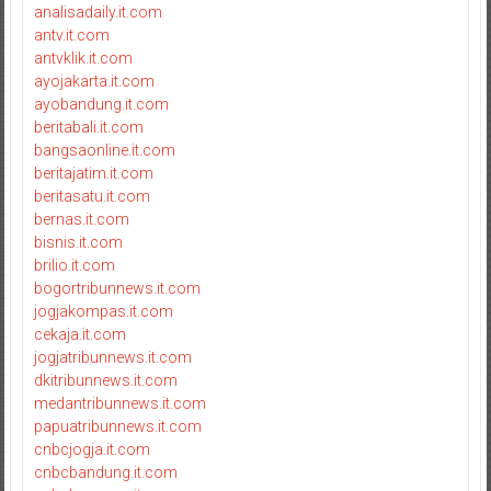
analisadaily.it.com
antv.it.com
antvklik.it.com
ayojakarta.it.com
ayobandung.it.com
beritabali.it.com
bangsaonline.it.com
beritajatim.it.com
beritasatu.it.com
bernas.it.com
bisnis.it.com
brilio.it.com
bogortribunnews.it.com
jogjakompas.it.com
cekaja.it.com
jogjatribunnews.it.com
dkitribunnews.it.com
medantribunnews.it.com
papuatribunnews.it.com
cnbcjogja.it.com
cnbcbandung.it.com