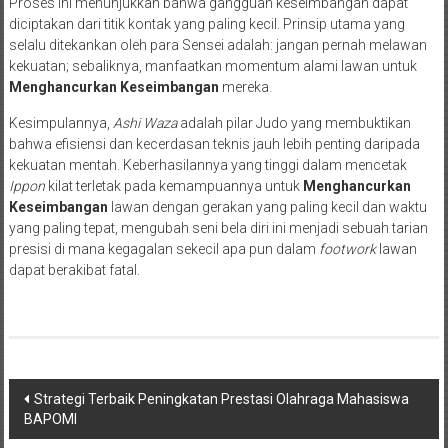
Proses ini menunjukkan bahwa gangguan keseimbangan dapat
diciptakan dari titik kontak yang paling kecil. Prinsip utama yang
selalu ditekankan oleh para Sensei adalah: jangan pernah melawan
kekuatan; sebaliknya, manfaatkan momentum alami lawan untuk
Menghancurkan Keseimbangan
mereka.
Kesimpulannya,
Ashi Waza
adalah pilar Judo yang membuktikan
bahwa efisiensi dan kecerdasan teknis jauh lebih penting daripada
kekuatan mentah. Keberhasilannya yang tinggi dalam mencetak
Ippon
kilat terletak pada kemampuannya untuk
Menghancurkan
Keseimbangan
lawan dengan gerakan yang paling kecil dan waktu
yang paling tepat, mengubah seni bela diri ini menjadi sebuah tarian
presisi di mana kegagalan sekecil apa pun dalam
footwork
lawan
dapat berakibat fatal.
Navigasi
Strategi Terbaik Peningkatan Prestasi Olahraga Mahasiswa
BAPOMI
pos