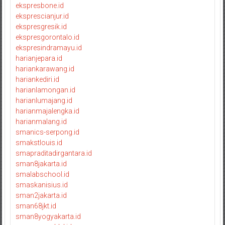
ekspresbone.id
eksprescianjur.id
ekspresgresik.id
ekspresgorontalo.id
ekspresindramayu.id
harianjepara.id
hariankarawang.id
hariankediri.id
harianlamongan.id
harianlumajang.id
harianmajalengka.id
harianmalang.id
smanics-serpong.id
smakstlouis.id
smapraditadirgantara.id
sman8jakarta.id
smalabschool.id
smaskanisius.id
sman2jakarta.id
sman68jkt.id
sman8yogyakarta.id