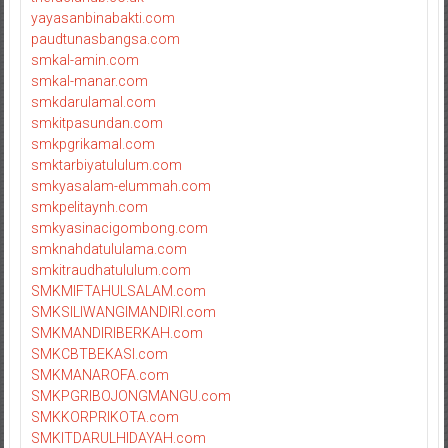
yayasanbinabakti.com
paudtunasbangsa.com
smkal-amin.com
smkal-manar.com
smkdarulamal.com
smkitpasundan.com
smkpgrikamal.com
smktarbiyatululum.com
smkyasalam-elummah.com
smkpelitaynh.com
smkyasinacigombong.com
smknahdatululama.com
smkitraudhatululum.com
SMKMIFTAHULSALAM.com
SMKSILIWANGIMANDIRI.com
SMKMANDIRIBERKAH.com
SMKCBTBEKASI.com
SMKMANAROFA.com
SMKPGRIBOJONGMANGU.com
SMKKORPRIKOTA.com
SMKITDARULHIDAYAH.com