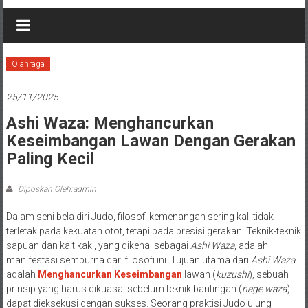
Olahraga
25/11/2025
Ashi Waza: Menghancurkan
Keseimbangan Lawan Dengan Gerakan
Paling Kecil
Diposkan Oleh:admin
Dalam seni bela diri Judo, filosofi kemenangan sering kali tidak
terletak pada kekuatan otot, tetapi pada presisi gerakan. Teknik-teknik
sapuan dan kait kaki, yang dikenal sebagai
Ashi Waza
, adalah
manifestasi sempurna dari filosofi ini. Tujuan utama dari
Ashi Waza
adalah
Menghancurkan Keseimbangan
lawan (
kuzushi
), sebuah
prinsip yang harus dikuasai sebelum teknik bantingan (
nage waza
)
dapat dieksekusi dengan sukses. Seorang praktisi Judo ulung