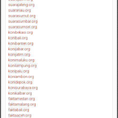
suarajateng.org
suarariau.org
suarasumut.org
suarasumbar.org
suarasumsel.org
konibekasi.org
konibali.org
konibanten.org
konijabar.org
konijatim.org
konimaluku.org
konilampung.org
konipalu.org
koniambon.org
konidepok.org
konisurabaya.org
konikalbar.org
faktamedan.org
faktamalang.org
faktabali.org
faktaaceh.org