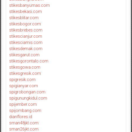
stikesbanyumas.com
stikesbekasi.com
stikesblitar.com
stikesbogor.com
stikesbrebes.com
stikescianjur.com
stikesciamis.com
stikesdemak.com
stikesgarut.com
stikesgorontalo.com
stikesgowa.com
stikesgresik.com
spigresik.com
spigianyar.com
spigrobongan.com
spigunungkidul.com
spijember.com
spijombang.com
dianflores.id
sman48jkt.com
sman26jkt.com