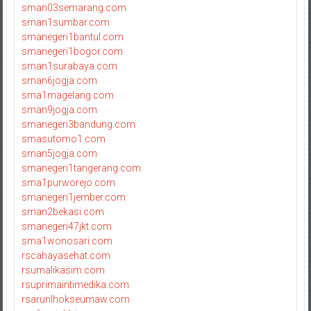
sman03semarang.com
sman1sumbar.com
smanegeri1bantul.com
smanegeri1bogor.com
sman1surabaya.com
sman6jogja.com
sma1magelang.com
sman9jogja.com
smanegeri3bandung.com
smasutomo1.com
sman5jogja.com
smanegeri1tangerang.com
sma1purworejo.com
smanegeri1jember.com
sman2bekasi.com
smanegeri47jkt.com
sma1wonosari.com
rscahayasehat.com
rsumalikasim.com
rsuprimaintimedika.com
rsarunlhokseumaw.com