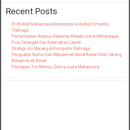
Recent Posts
Profil Atlet Mahasiswa Berprestasi di Ajang Kompetisi
Olahraga
Pemanfaatan Analisis Rekaman Beladiri Untuk Mempelajari
Pola Serangan Dan Kelemahan Lawan
Strategi Jitu Menang di Kompetisi Olahraga
Penguatan Nutrisi Dan Manajemen Berat Badan Atlet Cabang
Beladiri Aceh Besar
Persiapan Tim Menuju Gelora Juara Mahasiswa