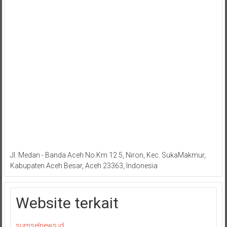
Jl. Medan - Banda Aceh No.Km 12 5, Niron, Kec. SukaMakmur,
Kabupaten Aceh Besar, Aceh 23363, Indonesia
Website terkait
sumselnews.id