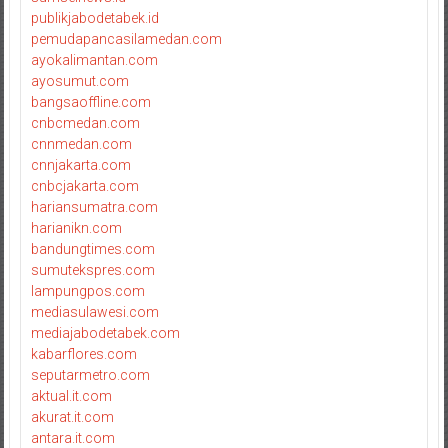
publikjabodetabek.id
pemudapancasilamedan.com
ayokalimantan.com
ayosumut.com
bangsaoffline.com
cnbcmedan.com
cnnmedan.com
cnnjakarta.com
cnbcjakarta.com
hariansumatra.com
harianikn.com
bandungtimes.com
sumutekspres.com
lampungpos.com
mediasulawesi.com
mediajabodetabek.com
kabarflores.com
seputarmetro.com
aktual.it.com
akurat.it.com
antara.it.com