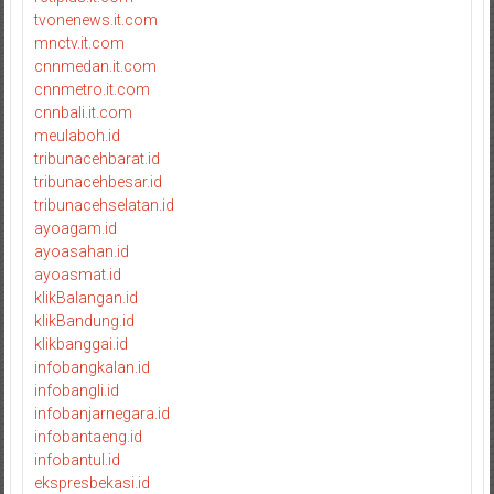
tvonenews.it.com
mnctv.it.com
cnnmedan.it.com
cnnmetro.it.com
cnnbali.it.com
meulaboh.id
tribunacehbarat.id
tribunacehbesar.id
tribunacehselatan.id
ayoagam.id
ayoasahan.id
ayoasmat.id
klikBalangan.id
klikBandung.id
klikbanggai.id
infobangkalan.id
infobangli.id
infobanjarnegara.id
infobantaeng.id
infobantul.id
ekspresbekasi.id