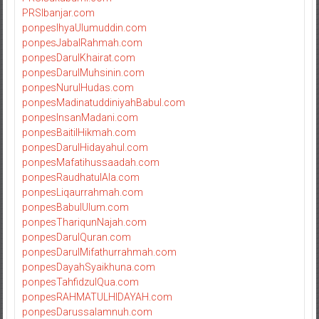
PRSIbanjar.com
ponpesIhyaUlumuddin.com
ponpesJabalRahmah.com
ponpesDarulKhairat.com
ponpesDarulMuhsinin.com
ponpesNurulHudas.com
ponpesMadinatuddiniyahBabul.com
ponpesInsanMadani.com
ponpesBaitilHikmah.com
ponpesDarulHidayahul.com
ponpesMafatihussaadah.com
ponpesRaudhatulAla.com
ponpesLiqaurrahmah.com
ponpesBabulUlum.com
ponpesThariqunNajah.com
ponpesDarulQuran.com
ponpesDarulMifathurrahmah.com
ponpesDayahSyaikhuna.com
ponpesTahfidzulQua.com
ponpesRAHMATULHIDAYAH.com
ponpesDarussalamnuh.com