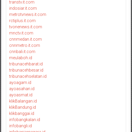
transtv.it.com
indosiar.it.com
metrotvnews.it.com
rctiplus.it.com
tvonenews.it.com
mnctv.it.com
cnnmedan.it.com
cnnmetro.it.com
cnnbali.it.com
meulaboh.id
tribunacehbarat.id
tribunacehbesar.id
tribunacehselatan.id
ayoagam.id
ayoasahan.id
ayoasmat.id
klikBalangan.id
klikBandung.id
klikbanggai.id
infobangkalan.id
infobangli.id
infobanjarnegara.id