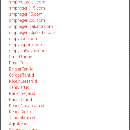
smpmuttaqien.com
smpnegeri115.com
smpnegeri15.com
smpnegeri265.com
smpnegeri3jakarta.com
smpnegeri73jakarta.com
smpyasda.com
smpyasporbi.com
smpypialbayan.com
SmartTani.id
PusatTani.id
BelajarTani.id
CerdasTani.id
KebunLestari.id
TaniMart.id
PanenSegar.id
PasarTani.id
KebunNusantara.id
KebunDigital.id
TanamMaju.id
AgroKebun.id
SekolahKebun.id