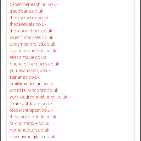
decemberteaching.co.uk
traceloans.co.uk
thenewsweek.co.uk
thecakewala.co.uk
thomson-thorn.co.uk
wrestlingagrees.co.uk
underneathfoiled.co.uk
spanosconcerns.co.uk
telecomblue.co.uk
house-of-hampers.co.uk
yumekanzashi.co.uk
fatnanas.co.uk
emilykatedesign.co.uk
crossfelloutdoors.co.uk
yorkroadreconditioned.co.uk
rfrankoutdoors.co.uk
teaparentrepeat.co.uk
thegenerationhub.co.uk
talkingmagpie.co.uk
humancotton.co.uk
newdawndigitals.co.uk