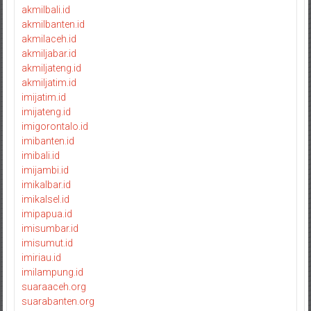
akmilbali.id
akmilbanten.id
akmilaceh.id
akmiljabar.id
akmiljateng.id
akmiljatim.id
imijatim.id
imijateng.id
imigorontalo.id
imibanten.id
imibali.id
imijambi.id
imikalbar.id
imikalsel.id
imipapua.id
imisumbar.id
imisumut.id
imiriau.id
imilampung.id
suaraaceh.org
suarabanten.org