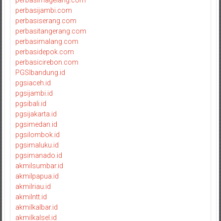
perbasijambi.com
perbasiserang.com
perbasitangerang.com
perbasimalang.com
perbasidepok.com
perbasicirebon.com
PGSIbandung.id
pgsiaceh.id
pgsijambi.id
pgsibali.id
pgsijakarta.id
pgsimedan.id
pgsilombok.id
pgsimaluku.id
pgsimanado.id
akmilsumbar.id
akmilpapua.id
akmilriau.id
akmilntt.id
akmilkalbar.id
akmilkalsel.id