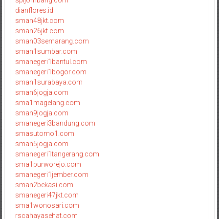
dianflores.id
sman48jkt.com
sman26jkt.com
sman03semarang.com
sman1sumbar.com
smanegeri1bantul.com
smanegeri1bogor.com
sman1surabaya.com
sman6jogja.com
sma1magelang.com
sman9jogja.com
smanegeri3bandung.com
smasutomo1.com
sman5jogja.com
smanegeri1tangerang.com
sma1purworejo.com
smanegeri1jember.com
sman2bekasi.com
smanegeri47jkt.com
sma1wonosari.com
rscahayasehat.com