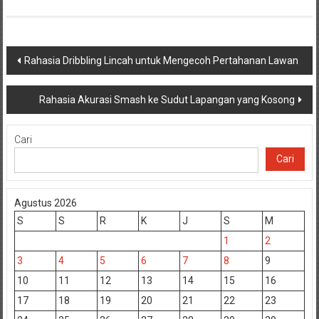
Navigasi
Rahasia Dribbling Lincah untuk Mengecoh Pertahanan Lawan
pos
Rahasia Akurasi Smash ke Sudut Lapangan yang Kosong
Cari
Cari
Agustus 2026
S
S
R
K
J
S
M
1
2
3
4
5
6
7
8
9
10
11
12
13
14
15
16
17
18
19
20
21
22
23