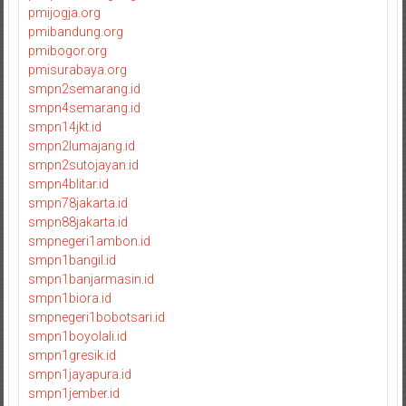
pmijogja.org
pmibandung.org
pmibogor.org
pmisurabaya.org
smpn2semarang.id
smpn4semarang.id
smpn14jkt.id
smpn2lumajang.id
smpn2sutojayan.id
smpn4blitar.id
smpn78jakarta.id
smpn88jakarta.id
smpnegeri1ambon.id
smpn1bangil.id
smpn1banjarmasin.id
smpn1biora.id
smpnegeri1bobotsari.id
smpn1boyolali.id
smpn1gresik.id
smpn1jayapura.id
smpn1jember.id