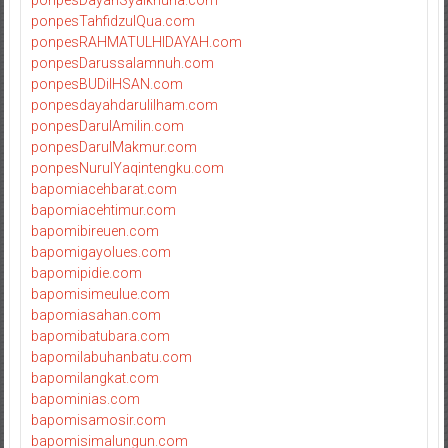
ponpesTahfidzulQua.com
ponpesRAHMATULHIDAYAH.com
ponpesDarussalamnuh.com
ponpesBUDiIHSAN.com
ponpesdayahdarulilham.com
ponpesDarulAmilin.com
ponpesDarulMakmur.com
ponpesNurulYaqintengku.com
bapomiacehbarat.com
bapomiacehtimur.com
bapomibireuen.com
bapomigayolues.com
bapomipidie.com
bapomisimeulue.com
bapomiasahan.com
bapomibatubara.com
bapomilabuhanbatu.com
bapomilangkat.com
bapominias.com
bapomisamosir.com
bapomisimalungun.com