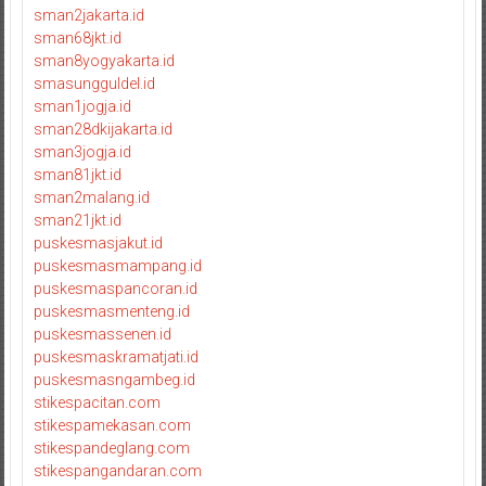
sman2jakarta.id
sman68jkt.id
sman8yogyakarta.id
smasungguldel.id
sman1jogja.id
sman28dkijakarta.id
sman3jogja.id
sman81jkt.id
sman2malang.id
sman21jkt.id
puskesmasjakut.id
puskesmasmampang.id
puskesmaspancoran.id
puskesmasmenteng.id
puskesmassenen.id
puskesmaskramatjati.id
puskesmasngambeg.id
stikespacitan.com
stikespamekasan.com
stikespandeglang.com
stikespangandaran.com