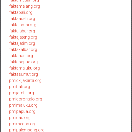
faktamalang.org
faktabali.org
faktaaceh.org
faktajambi.org
faktajabar.org
faktajateng.org
faktajatim.org
faktakalbar.org
faktariau.org
faktapapua.org
faktamaluku.org
faktasumut.org
pmidkijakarta.org
pmibali.org
pmijambi.org
pmigorontalo.org
pmimaluku.org
pmipapua.org
pmiriau.org
pmimedan.org
pmipalembang.org