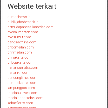
Website terkait
sumselnews.id
publikjabodetabek.id
pemudapancasilamedan.com
ayokalimantan.com
ayosumut.com
bangsaoffline.com
cnbcmedan.com
cnnmedan.com
cnnjakarta.com
cnbcjakarta.com
hariansumatra.com
harianikn.com
bandungtimes.com
sumutekspres.com
lampungpos.com
mediasulawesi.com
mediajabodetabek.com
kabarflores.com
seputarmetro.com