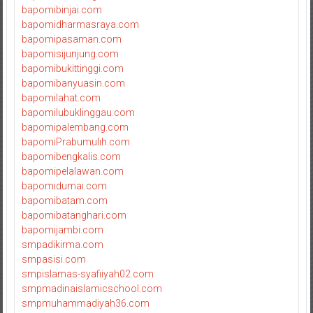
bapomibinjai.com
bapomidharmasraya.com
bapomipasaman.com
bapomisijunjung.com
bapomibukittinggi.com
bapomibanyuasin.com
bapomilahat.com
bapomilubuklinggau.com
bapomipalembang.com
bapomiPrabumulih.com
bapomibengkalis.com
bapomipelalawan.com
bapomidumai.com
bapomibatam.com
bapomibatanghari.com
bapomijambi.com
smpadikirma.com
smpasisi.com
smpislamas-syafiiyah02.com
smpmadinaislamicschool.com
smpmuhammadiyah36.com