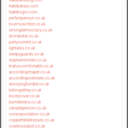
haklibekasi.com
haklibogor.com
perfectperson.co.uk
tourmusicfest.co.uk
strongdemocracy.co.uk
dronetotal.co.uk
partycurrent.co.uk
lightalso.co.uk
sleepyguards.co.uk
stephensmoke.co.uk
trialuncomfortable.co.uk
accordingchapel.co.uk
accordingoversees.co.uk
annoyingfunded.co.uk
belongsthey.co.uk
bootsrover.co.uk
burndeniers.co.uk
canadaperson.co.uk
conwayviolation.co.uk
copperfielddresses.co.uk
cowboysspot.co.uk