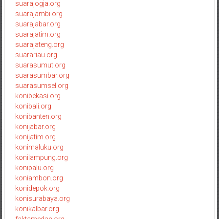
suarajogja.org
suarajambi.org
suarajabar.org
suarajatim.org
suarajateng.org
suarariau.org
suarasumut.org
suarasumbar.org
suarasumsel.org
konibekasi.org
konibali.org
konibanten.org
konijabar.org
konijatim.org
konimaluku.org
konilampung.org
konipalu.org
koniambon.org
konidepok.org
konisurabaya.org
konikalbar.org
faktamedan.org