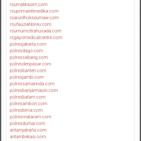
rsumalikasim.com
rsuprimaintimedika.com
rsarunlhokseumaw.com
rsufauziahbireu.com
rsumumcitrahusada.com
rsgayomedicalcentre.com
polresjakarta.com
polresdago.com
polressabang.com
polresdenpasar.com
polresbanten.com
polresjambi.com
polressamarinda.com
polresbanjarmasin.com
polresbatam.com
polresambon.com
polresbima.com
polresmataram.com
polresdumai.com
antamjakarta.com
antambekasi.com