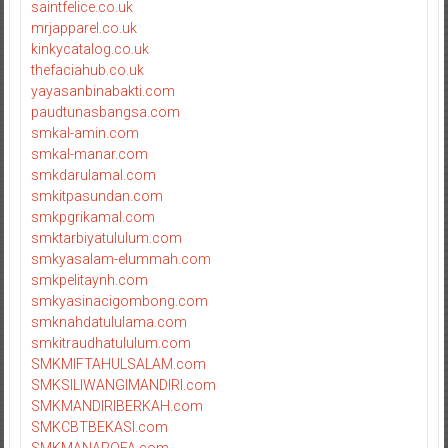
saintfelice.co.uk
mrjapparel.co.uk
kinkycatalog.co.uk
thefaciahub.co.uk
yayasanbinabakti.com
paudtunasbangsa.com
smkal-amin.com
smkal-manar.com
smkdarulamal.com
smkitpasundan.com
smkpgrikamal.com
smktarbiyatululum.com
smkyasalam-elummah.com
smkpelitaynh.com
smkyasinacigombong.com
smknahdatululama.com
smkitraudhatululum.com
SMKMIFTAHULSALAM.com
SMKSILIWANGIMANDIRI.com
SMKMANDIRIBERKAH.com
SMKCBTBEKASI.com
SMKMANAROFA.com