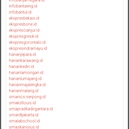
infobantaeng.id
infobantul.id
ekspresbekasi.id
ekspresbone.id
eksprescianjur.id
ekspresgresik.id
ekspresgorontalo.id
ekspresindramayu.id
harianjepara.id
hariankarawang.id
hariankediri.id
harianlamongan.id
harianlumajang.id
harianmajalengka.id
harianmalang.id
smanics-serpong.id
smakstlouis.id
smapraditadirgantara.id
sman8jakarta.id
smalabschool.id
smaskanisius.id