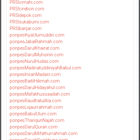
PRSIcimahi.com
PRSIcirebon.com
PRSIdepok.com
PRSIsukabumi.com
PRSIbanjar.com
ponpesIhyaUlumuddin.com
ponpesJabalRahmah.com
ponpesDarulKhairat.com
ponpesDarulMuhsinin.com
ponpesNurulHudas.com
ponpesMadinatuddiniyahBabul.com
ponpesInsanMadani.com
ponpesBaitilHikmah.com
ponpesDarulHidayahul.com
ponpesMafatihussaadah.com
ponpesRaudhatulAla.com
ponpesLiqaurrahmah.com
ponpesBabulUlum.com
ponpesThariqunNajah.com
ponpesDarulQuran.com
ponpesDarulMifathurrahmah.com
ponpesDayahSyaikhuna.com