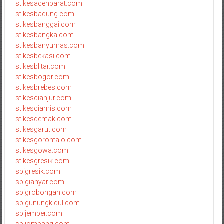
stikesacehbarat.com
stikesbadung.com
stikesbanggai.com
stikesbangka.com
stikesbanyumas.com
stikesbekasi.com
stikesblitar.com
stikesbogor.com
stikesbrebes.com
stikescianjur.com
stikesciamis.com
stikesdemak.com
stikesgarut.com
stikesgorontalo.com
stikesgowa.com
stikesgresik.com
spigresik.com
spigianyar.com
spigrobongan.com
spigunungkidul.com
spijember.com
spijombang.com