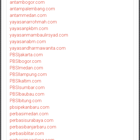
antambogor.com
antampalembang.com
antammedan.com
yayasanarrohmah.com
yayasanpkbm.com
yayasanmambaulirsyad.com
yayasanabm.com
yayasandharmawanita.com
PBSIjakarta.com
PBSIbogor.com
PBSImedan.com
PBSIlampung.com
PBSIkaltim.com
PBSIsumbar.com
PBSIbaubau.com
PBSIbitung.com
pbsipekanbaru.com
perbasimedan.com
perbasisurabaya.com
perbasibanjarbaru.com
perbasiblitar.com
perbasimagelang.com