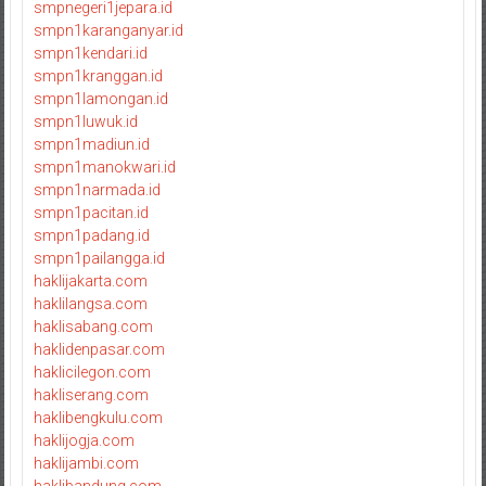
smpnegeri1jepara.id
smpn1karanganyar.id
smpn1kendari.id
smpn1kranggan.id
smpn1lamongan.id
smpn1luwuk.id
smpn1madiun.id
smpn1manokwari.id
smpn1narmada.id
smpn1pacitan.id
smpn1padang.id
smpn1pailangga.id
haklijakarta.com
haklilangsa.com
haklisabang.com
haklidenpasar.com
haklicilegon.com
hakliserang.com
haklibengkulu.com
haklijogja.com
haklijambi.com
haklibandung.com