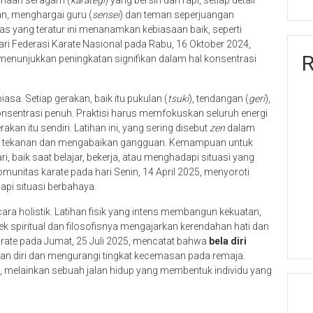
unaan seragam (
karategi
) yang bersih dan rapi, setiap detail
an, menghargai guru (
sensei
) dan teman seperjuangan
tas yang teratur ini menanamkan kebiasaan baik, seperti
ri Federasi Karate Nasional pada Rabu, 16 Oktober 2024,
R
enunjukkan peningkatan signifikan dalam hal konsentrasi
iasa. Setiap gerakan, baik itu pukulan (
tsuki
), tendangan (
geri
),
onsentrasi penuh. Praktisi harus memfokuskan seluruh energi
rakan itu sendiri. Latihan ini, yang sering disebut
zen
dalam
awah tekanan dan mengabaikan gangguan. Kemampuan untuk
i, baik saat belajar, bekerja, atau menghadapi situasi yang
omunitas karate pada hari Senin, 14 April 2025, menyoroti
pi situasi berbahaya.
ra holistik. Latihan fisik yang intens membangun kekuatan,
k spiritual dan filosofisnya mengajarkan kerendahan hati dan
arate pada Jumat, 25 Juli 2025, mencatat bahwa
bela diri
yaan diri dan mengurangi tingkat kecemasan pada remaja.
a, melainkan sebuah jalan hidup yang membentuk individu yang