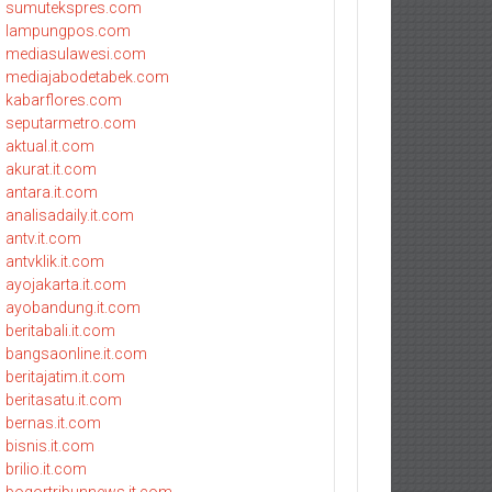
sumutekspres.com
lampungpos.com
mediasulawesi.com
mediajabodetabek.com
kabarflores.com
seputarmetro.com
aktual.it.com
akurat.it.com
antara.it.com
analisadaily.it.com
antv.it.com
antvklik.it.com
ayojakarta.it.com
ayobandung.it.com
beritabali.it.com
bangsaonline.it.com
beritajatim.it.com
beritasatu.it.com
bernas.it.com
bisnis.it.com
brilio.it.com