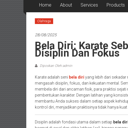
Home
About
Services
Products
Olahraga
28/08/2025
Bela Diri: Karate S
Disiplin Dan Fokus
Diposkan Oleh:admin
Karate adalah seni
bela diri
yang lebih dari sekadar
mengasah disiplin, fokus, dan kekuatan mental. Se
membela diri dari ancaman fisik, para praktisi sej
pembentukan karakter. Dengan latihan yang konsiste
membantu Anda sukses dalam setiap aspek kehidup
kontrol diri, menjadikan praktisinya tidak hanya kuat 
Disiplin adalah fondasi utama dalam setiap
bela dir