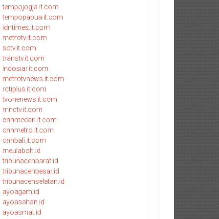
tempojogja.it.com
tempopapua.it.com
idntimes.it.com
metrotv.it.com
sctv.it.com
transtv.it.com
indosiar.it.com
metrotvnews.it.com
rctiplus.it.com
tvonenews.it.com
mnctv.it.com
cnnmedan.it.com
cnnmetro.it.com
cnnbali.it.com
meulaboh.id
tribunacehbarat.id
tribunacehbesar.id
tribunacehselatan.id
ayoagam.id
ayoasahan.id
ayoasmat.id