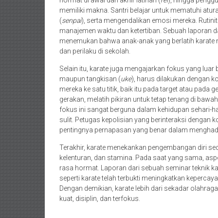
hormat di awal dan akhir latihan (
rei
), hingga pengg
memiliki makna. Santri belajar untuk mematuhi atur
(
senpai
), serta mengendalikan emosi mereka. Rutini
manajemen waktu dan ketertiban. Sebuah laporan da
menemukan bahwa anak-anak yang berlatih karate m
dan perilaku di sekolah.
Selain itu, karate juga mengajarkan fokus yang luar b
maupun tangkisan (
uke
), harus dilakukan dengan k
mereka ke satu titik, baik itu pada target atau pada ge
gerakan, melatih pikiran untuk tetap tenang di b
fokus ini sangat berguna dalam kehidupan sehari-har
sulit. Petugas kepolisian yang berinteraksi dengan k
pentingnya pernapasan yang benar dalam menghada
Terakhir, karate menekankan pengembangan diri seca
kelenturan, dan stamina. Pada saat yang sama, aspe
rasa hormat. Laporan dari sebuah seminar teknik k
seperti karate telah terbukti meningkatkan keperca
Dengan demikian, karate lebih dari sekadar olahrag
kuat, disiplin, dan terfokus.