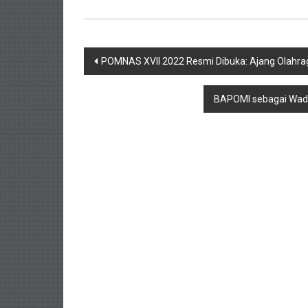
Navigasi
POMNAS XVII 2022 Resmi Dibuka: Ajang Olahra
pos
BAPOMI sebagai Wada