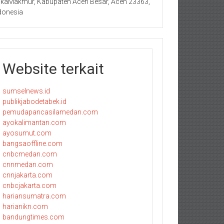
kaMakmur, Kabupaten Aceh Besar, Aceh 23363,
donesia
Website terkait
sumselnews.id
publikjabodetabek.id
pemudapancasilamedan.com
ayokalimantan.com
ayosumut.com
bangsaoffline.com
cnbcmedan.com
cnnmedan.com
cnnjakarta.com
cnbcjakarta.com
hariansumatra.com
harianikn.com
bandungtimes.com