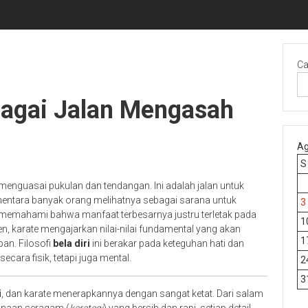
Ca
ebagai Jalan Mengasah
Ag
S
 menguasai pukulan dan tendangan. Ini adalah jalan untuk
mentara banyak orang melihatnya sebagai sarana untuk
3
ati memahami bahwa manfaat terbesarnya justru terletak pada
1
n, karate mengajarkan nilai-nilai fundamental yang akan
1
an. Filosofi
bela diri
ini berakar pada keteguhan hati dan
secara fisik, tetapi juga mental.
2
3
i
, dan karate menerapkannya dengan sangat ketat. Dari salam