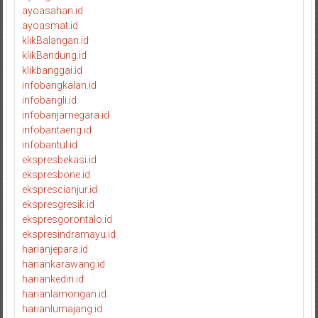
ayoasahan.id
ayoasmat.id
klikBalangan.id
klikBandung.id
klikbanggai.id
infobangkalan.id
infobangli.id
infobanjarnegara.id
infobantaeng.id
infobantul.id
ekspresbekasi.id
ekspresbone.id
eksprescianjur.id
ekspresgresik.id
ekspresgorontalo.id
ekspresindramayu.id
harianjepara.id
hariankarawang.id
hariankediri.id
harianlamongan.id
harianlumajang.id