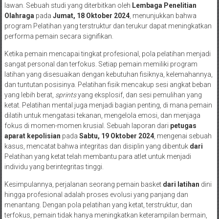
lawan. Sebuah studi yang diterbitkan oleh
Lembaga Penelitian
Olahraga
pada
Jumat, 18 Oktober 2024
, menunjukkan bahwa
program Pelatihan yang terstruktur dan terukur dapat meningkatkan
performa pemain secara signifikan.
Ketika pemain mencapai tingkat profesional, pola pelatihan menjadi
sangat personal dan terfokus. Setiap pemain memiliki program
latihan yang disesuaikan dengan kebutuhan fisiknya, kelemahannya,
dan tuntutan posisinya. Pelatihan fisik mencakup sesi angkat beban
yang lebih berat,
sprints
yang eksplosif, dan sesi pemulihan yang
ketat. Pelatihan mental juga menjadi bagian penting, di mana pemain
dilatih untuk mengatasi tekanan, mengelola emosi, dan menjaga
fokus di momen-momen krusial. Sebuah laporan dari
petugas
aparat kepolisian
pada
Sabtu, 19 Oktober 2024
, mengenai sebuah
kasus, mencatat bahwa integritas dan disiplin yang dibentuk
dari
Pelatihan yang ketat telah membantu para atlet untuk menjadi
individu yang berintegritas tinggi.
Kesimpulannya, perjalanan seorang pemain basket
dari latihan
dini
hingga profesional adalah proses evolusi yang panjang dan
menantang. Dengan pola pelatihan yang ketat, terstruktur, dan
terfokus, pemain tidak hanya meningkatkan keterampilan bermain,