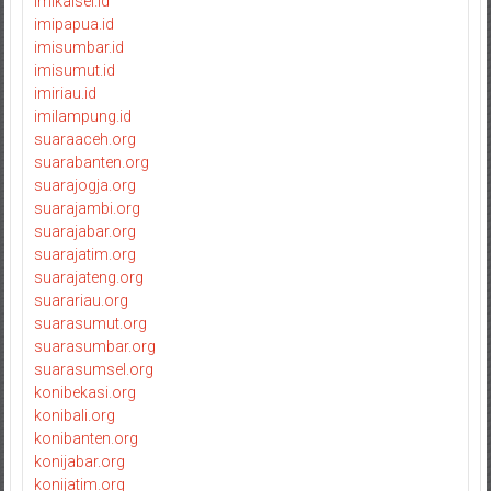
imikalsel.id
imipapua.id
imisumbar.id
imisumut.id
imiriau.id
imilampung.id
suaraaceh.org
suarabanten.org
suarajogja.org
suarajambi.org
suarajabar.org
suarajatim.org
suarajateng.org
suarariau.org
suarasumut.org
suarasumbar.org
suarasumsel.org
konibekasi.org
konibali.org
konibanten.org
konijabar.org
konijatim.org