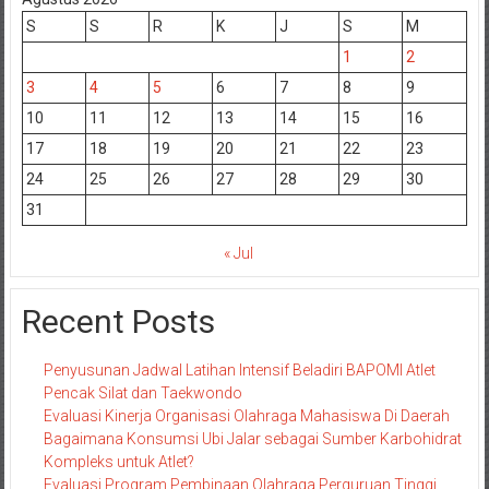
S
S
R
K
J
S
M
1
2
3
4
5
6
7
8
9
10
11
12
13
14
15
16
17
18
19
20
21
22
23
24
25
26
27
28
29
30
31
« Jul
Recent Posts
Penyusunan Jadwal Latihan Intensif Beladiri BAPOMI Atlet
Pencak Silat dan Taekwondo
Evaluasi Kinerja Organisasi Olahraga Mahasiswa Di Daerah
Bagaimana Konsumsi Ubi Jalar sebagai Sumber Karbohidrat
Kompleks untuk Atlet?
Evaluasi Program Pembinaan Olahraga Perguruan Tinggi