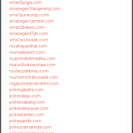
sman5jogja.com
smanegeri1tangerang.com
sma1purworejo.com
smanegeri1jember.com
sman2bekasi.com
smanegeri47jkt.com
sma1wonosari.com
rscahayasehat.com
rsumalikasim.com
rsuprimaintimedika.com
rsarunlhokseumaw.com
rsufauziahbireu.com
rsumumcitrahusada.com
rsgayomedicalcentre.com
polresjakarta.com
polresdago.com
polressabang.com
polresdenpasar.com
polresbanten.com
polresjambi.com
polressamarinda.com