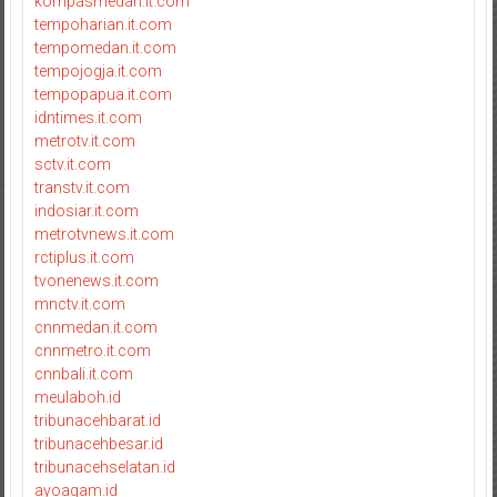
kompasmedan.it.com
tempoharian.it.com
tempomedan.it.com
tempojogja.it.com
tempopapua.it.com
idntimes.it.com
metrotv.it.com
sctv.it.com
transtv.it.com
indosiar.it.com
metrotvnews.it.com
rctiplus.it.com
tvonenews.it.com
mnctv.it.com
cnnmedan.it.com
cnnmetro.it.com
cnnbali.it.com
meulaboh.id
tribunacehbarat.id
tribunacehbesar.id
tribunacehselatan.id
ayoagam.id