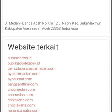
Jl. Medan - Banda Aceh No.Km 12 5, Niron, Kec. SukaMakmur,
Kabupaten Aceh Besar, Aceh 23363, Indonesia
Website terkait
sumselnews.id
publikjabodetabek.id
pemudapancasilamedan.com
ayokalimantan.com
ayosumut.com
bangsaoffline.com
cnbcmedan.com
cnnmedan.com
cnnjakarta.com
cnbcjakarta.com
hariansumatra.com