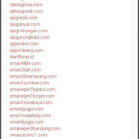
stikesgowa.com
stikesgresik.com
spigresik.com
spigianyar.com
spigrobongan.com
spigunungkidul.com
spijember.com
spijombang.com
dianflores.id
sman48jkt.com
sman26jkt.com
sman03semarang.com
sman1sumbar.com
smanegeri1bantul.com
smanegeri1bogor.com
sman1surabaya.com
sman6jogja.com
sma1magelang.com
sman9jogja.com
smanegeri3bandung.com
smasutomo1.com