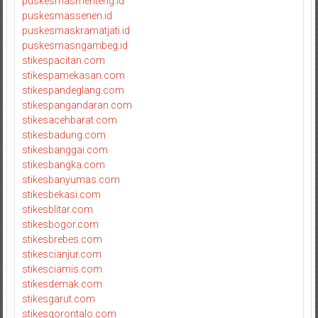
puskesmasmenteng.id
puskesmassenen.id
puskesmaskramatjati.id
puskesmasngambeg.id
stikespacitan.com
stikespamekasan.com
stikespandeglang.com
stikespangandaran.com
stikesacehbarat.com
stikesbadung.com
stikesbanggai.com
stikesbangka.com
stikesbanyumas.com
stikesbekasi.com
stikesblitar.com
stikesbogor.com
stikesbrebes.com
stikescianjur.com
stikesciamis.com
stikesdemak.com
stikesgarut.com
stikesgorontalo.com