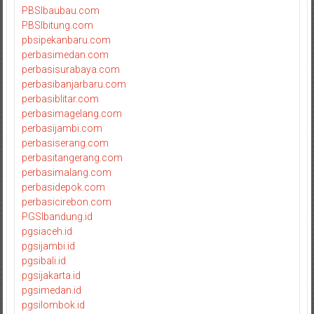
PBSIbaubau.com
PBSIbitung.com
pbsipekanbaru.com
perbasimedan.com
perbasisurabaya.com
perbasibanjarbaru.com
perbasiblitar.com
perbasimagelang.com
perbasijambi.com
perbasiserang.com
perbasitangerang.com
perbasimalang.com
perbasidepok.com
perbasicirebon.com
PGSIbandung.id
pgsiaceh.id
pgsijambi.id
pgsibali.id
pgsijakarta.id
pgsimedan.id
pgsilombok.id