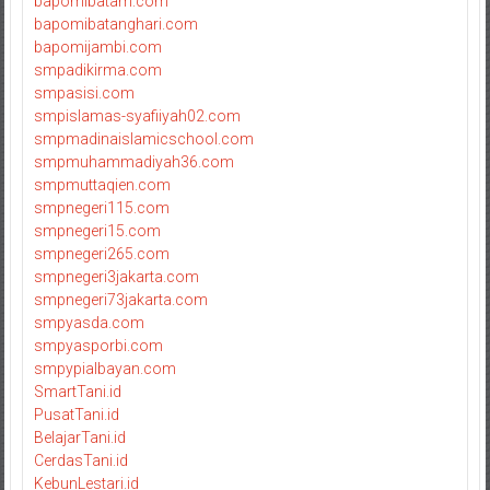
bapomibatam.com
bapomibatanghari.com
bapomijambi.com
smpadikirma.com
smpasisi.com
smpislamas-syafiiyah02.com
smpmadinaislamicschool.com
smpmuhammadiyah36.com
smpmuttaqien.com
smpnegeri115.com
smpnegeri15.com
smpnegeri265.com
smpnegeri3jakarta.com
smpnegeri73jakarta.com
smpyasda.com
smpyasporbi.com
smpypialbayan.com
SmartTani.id
PusatTani.id
BelajarTani.id
CerdasTani.id
KebunLestari.id