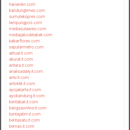
harianikn.com
bandungtimes.com
sumutekspres.com
lampungpos.com
mediasulawesi.com
mediajabodetabek.com
kabarflores.com
seputarmetro.com
aktual.it.com
akurat.it.com
antara.it.com
analisadaily.it.com
antv.it.com
antvklik.it.com
ayojakarta.it.com
ayobandung.it.com
beritabali.it.com
bangsaonline.it.com
beritajatim.it.com
beritasatu.it.com
bernas.it.com