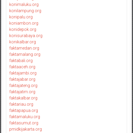
konimaluku.org
konilampung.org
konipalu.org
koniambon.org
konidepok.org
konisurabaya.org
konikalbar.org
faktamedan.org
faktamalang.org
faktabali.org
faktaaceh.org
faktajambi.org
faktajabar.org
faktajateng.org
faktajatim.org
faktakalbar.org
faktariau.org
faktapapua.org
faktamaluku.org
faktasumut.org
pmidkijakarta.org