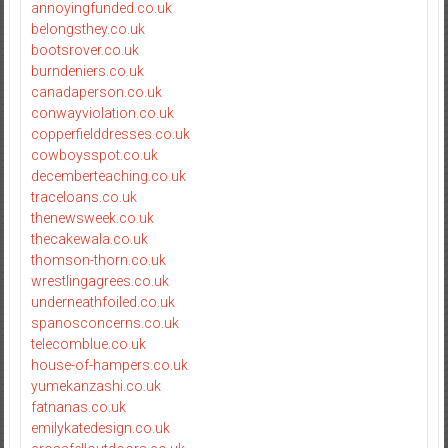
annoyingfunded.co.uk
belongsthey.co.uk
bootsrover.co.uk
burndeniers.co.uk
canadaperson.co.uk
conwayviolation.co.uk
copperfielddresses.co.uk
cowboysspot.co.uk
decemberteaching.co.uk
traceloans.co.uk
thenewsweek.co.uk
thecakewala.co.uk
thomson-thorn.co.uk
wrestlingagrees.co.uk
underneathfoiled.co.uk
spanosconcerns.co.uk
telecomblue.co.uk
house-of-hampers.co.uk
yumekanzashi.co.uk
fatnanas.co.uk
emilykatedesign.co.uk