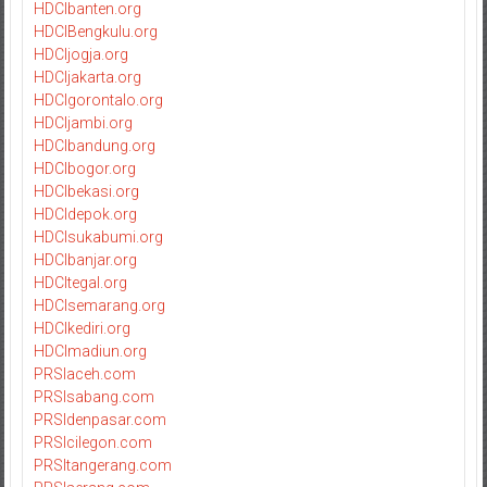
HDCIbanten.org
HDCIBengkulu.org
HDCIjogja.org
HDCIjakarta.org
HDCIgorontalo.org
HDCIjambi.org
HDCIbandung.org
HDCIbogor.org
HDCIbekasi.org
HDCIdepok.org
HDCIsukabumi.org
HDCIbanjar.org
HDCItegal.org
HDCIsemarang.org
HDCIkediri.org
HDCImadiun.org
PRSIaceh.com
PRSIsabang.com
PRSIdenpasar.com
PRSIcilegon.com
PRSItangerang.com