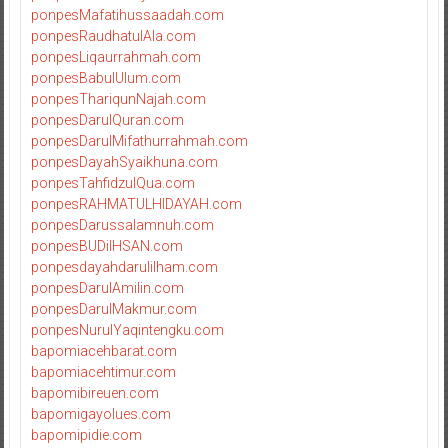
ponpesMafatihussaadah.com
ponpesRaudhatulAla.com
ponpesLiqaurrahmah.com
ponpesBabulUlum.com
ponpesThariqunNajah.com
ponpesDarulQuran.com
ponpesDarulMifathurrahmah.com
ponpesDayahSyaikhuna.com
ponpesTahfidzulQua.com
ponpesRAHMATULHIDAYAH.com
ponpesDarussalamnuh.com
ponpesBUDiIHSAN.com
ponpesdayahdarulilham.com
ponpesDarulAmilin.com
ponpesDarulMakmur.com
ponpesNurulYaqintengku.com
bapomiacehbarat.com
bapomiacehtimur.com
bapomibireuen.com
bapomigayolues.com
bapomipidie.com