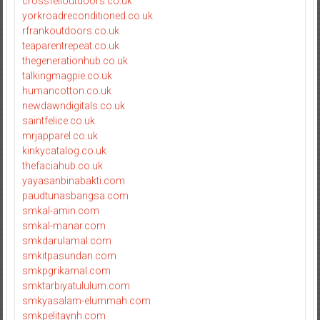
crossfelloutdoors.co.uk
yorkroadreconditioned.co.uk
rfrankoutdoors.co.uk
teaparentrepeat.co.uk
thegenerationhub.co.uk
talkingmagpie.co.uk
humancotton.co.uk
newdawndigitals.co.uk
saintfelice.co.uk
mrjapparel.co.uk
kinkycatalog.co.uk
thefaciahub.co.uk
yayasanbinabakti.com
paudtunasbangsa.com
smkal-amin.com
smkal-manar.com
smkdarulamal.com
smkitpasundan.com
smkpgrikamal.com
smktarbiyatululum.com
smkyasalam-elummah.com
smkpelitaynh.com