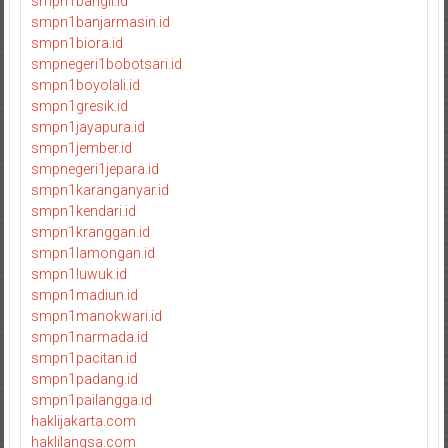
smpn1bangil.id
smpn1banjarmasin.id
smpn1biora.id
smpnegeri1bobotsari.id
smpn1boyolali.id
smpn1gresik.id
smpn1jayapura.id
smpn1jember.id
smpnegeri1jepara.id
smpn1karanganyar.id
smpn1kendari.id
smpn1kranggan.id
smpn1lamongan.id
smpn1luwuk.id
smpn1madiun.id
smpn1manokwari.id
smpn1narmada.id
smpn1pacitan.id
smpn1padang.id
smpn1pailangga.id
haklijakarta.com
haklilangsa.com