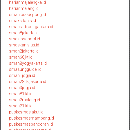
harianmajalengka.id
harianmalang.id
smanics-serpong.id
smakstlouis.id
smapraditadirgantara.id
sman8jakarta.id
smalabschool.id
smaskanisius.id
sman2jakarta.id
sman68jkt.id
sman8yogyakarta.id
smasungguldel.id
sman1jogja.id
sman28dkijakarta.id
sman3jogja.id
sman81jkt.id
sman2malang.id
sman21jkt.id
puskesmasjakut.id
puskesmasmampang.id
puskesmaspancoran.id