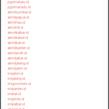
pgsimaluku.id
pgsimanado.id
akmilsumbar.id
akmilpapua.id
akmilriau.id
akmilntt.id
akmilkalbar.id
akmilkalsel.id
akmilbali.id
akmilbanten.id
akmilaceh.id
akmiljabar.id
akmiljateng.id
akmiljatim.id
imijatim.id
imijateng.id
imigorontalo.id
imibanten.id
imibali.id
imijambi.id
imikalbar.id