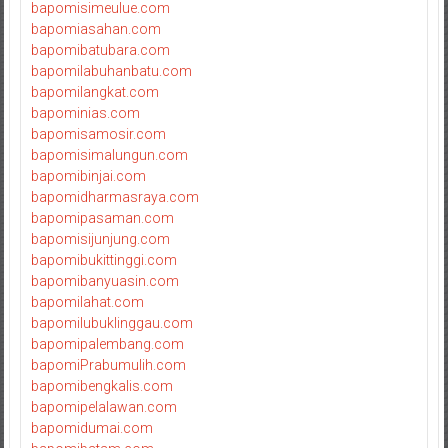
bapomisimeulue.com
bapomiasahan.com
bapomibatubara.com
bapomilabuhanbatu.com
bapomilangkat.com
bapominias.com
bapomisamosir.com
bapomisimalungun.com
bapomibinjai.com
bapomidharmasraya.com
bapomipasaman.com
bapomisijunjung.com
bapomibukittinggi.com
bapomibanyuasin.com
bapomilahat.com
bapomilubuklinggau.com
bapomipalembang.com
bapomiPrabumulih.com
bapomibengkalis.com
bapomipelalawan.com
bapomidumai.com