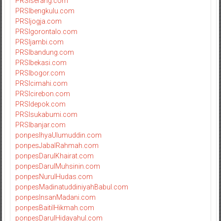
PRSIserang.com
PRSIbengkulu.com
PRSIjogja.com
PRSIgorontalo.com
PRSIjambi.com
PRSIbandung.com
PRSIbekasi.com
PRSIbogor.com
PRSIcimahi.com
PRSIcirebon.com
PRSIdepok.com
PRSIsukabumi.com
PRSIbanjar.com
ponpesIhyaUlumuddin.com
ponpesJabalRahmah.com
ponpesDarulKhairat.com
ponpesDarulMuhsinin.com
ponpesNurulHudas.com
ponpesMadinatuddiniyahBabul.com
ponpesInsanMadani.com
ponpesBaitilHikmah.com
ponpesDarulHidayahul.com