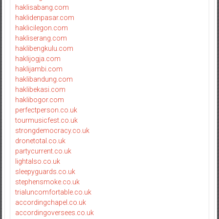
haklisabang.com
haklidenpasar.com
haklicilegon.com
hakliserang.com
haklibengkulu.com
haklijogja.com
haklijambi.com
haklibandung.com
haklibekasi.com
haklibogor.com
perfectperson.co.uk
tourmusicfest.co.uk
strongdemocracy.co.uk
dronetotal.co.uk
partycurrent.co.uk
lightalso.co.uk
sleepyguards.co.uk
stephensmoke.co.uk
trialuncomfortable.co.uk
accordingchapel.co.uk
accordingoversees.co.uk