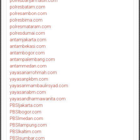
polresbanjarmasin.com
polresbatam.com
polresambon.com
polresbima.com
polresmataram.com
polresdumai.com
antamjakarta.com
antambekasi.com
antambogor.com
antampalembang.com
antammedan.com
yayasanarrohmah.com
yayasanpkbm.com
yayasanmambaulirsyad.com
yayasanabm.com
yayasandharmawanita.com
PBSIjakarta.com
PBSIbogor.com
PBSImedan.com
PBSIlampung.com
PBSIkaltim.com
PBSIsumbar.com