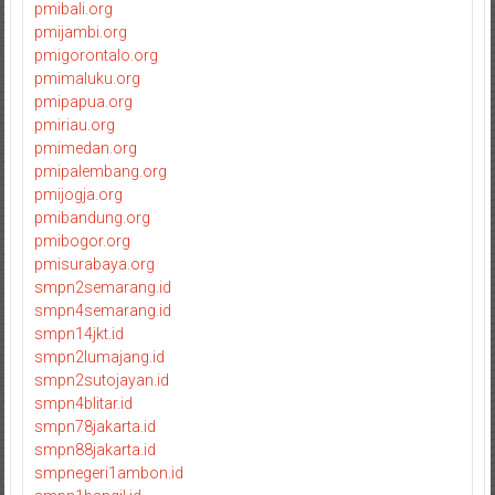
pmibali.org
pmijambi.org
pmigorontalo.org
pmimaluku.org
pmipapua.org
pmiriau.org
pmimedan.org
pmipalembang.org
pmijogja.org
pmibandung.org
pmibogor.org
pmisurabaya.org
smpn2semarang.id
smpn4semarang.id
smpn14jkt.id
smpn2lumajang.id
smpn2sutojayan.id
smpn4blitar.id
smpn78jakarta.id
smpn88jakarta.id
smpnegeri1ambon.id