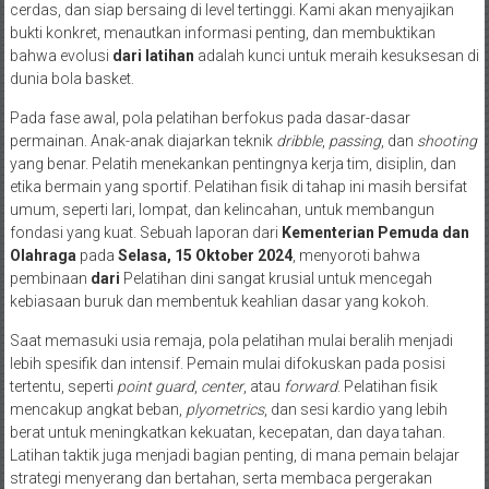
cerdas, dan siap bersaing di level tertinggi. Kami akan menyajikan
bukti konkret, menautkan informasi penting, dan membuktikan
bahwa evolusi
dari latihan
adalah kunci untuk meraih kesuksesan di
dunia bola basket.
Pada fase awal, pola pelatihan berfokus pada dasar-dasar
permainan. Anak-anak diajarkan teknik
dribble
,
passing
, dan
shooting
yang benar. Pelatih menekankan pentingnya kerja tim, disiplin, dan
etika bermain yang sportif. Pelatihan fisik di tahap ini masih bersifat
umum, seperti lari, lompat, dan kelincahan, untuk membangun
fondasi yang kuat. Sebuah laporan dari
Kementerian Pemuda dan
Olahraga
pada
Selasa, 15 Oktober 2024
, menyoroti bahwa
pembinaan
dari
Pelatihan dini sangat krusial untuk mencegah
kebiasaan buruk dan membentuk keahlian dasar yang kokoh.
Saat memasuki usia remaja, pola pelatihan mulai beralih menjadi
lebih spesifik dan intensif. Pemain mulai difokuskan pada posisi
tertentu, seperti
point guard
,
center
, atau
forward
. Pelatihan fisik
mencakup angkat beban,
plyometrics
, dan sesi kardio yang lebih
berat untuk meningkatkan kekuatan, kecepatan, dan daya tahan.
Latihan taktik juga menjadi bagian penting, di mana pemain belajar
strategi menyerang dan bertahan, serta membaca pergerakan