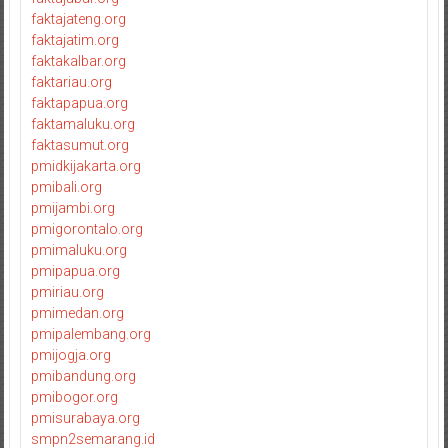
faktajateng.org
faktajatim.org
faktakalbar.org
faktariau.org
faktapapua.org
faktamaluku.org
faktasumut.org
pmidkijakarta.org
pmibali.org
pmijambi.org
pmigorontalo.org
pmimaluku.org
pmipapua.org
pmiriau.org
pmimedan.org
pmipalembang.org
pmijogja.org
pmibandung.org
pmibogor.org
pmisurabaya.org
smpn2semarang.id