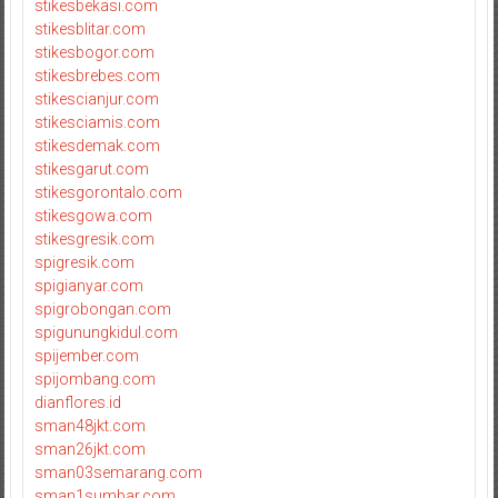
stikesbekasi.com
stikesblitar.com
stikesbogor.com
stikesbrebes.com
stikescianjur.com
stikesciamis.com
stikesdemak.com
stikesgarut.com
stikesgorontalo.com
stikesgowa.com
stikesgresik.com
spigresik.com
spigianyar.com
spigrobongan.com
spigunungkidul.com
spijember.com
spijombang.com
dianflores.id
sman48jkt.com
sman26jkt.com
sman03semarang.com
sman1sumbar.com