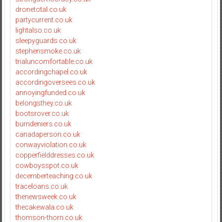
dronetotal.co.uk
partycurrent.co.uk
lightalso.co.uk
sleepyguards.co.uk
stephensmoke.co.uk
trialuncomfortable.co.uk
accordingchapel.co.uk
accordingoversees.co.uk
annoyingfunded.co.uk
belongsthey.co.uk
bootsrover.co.uk
burndeniers.co.uk
canadaperson.co.uk
conwayviolation.co.uk
copperfielddresses.co.uk
cowboysspot.co.uk
decemberteaching.co.uk
traceloans.co.uk
thenewsweek.co.uk
thecakewala.co.uk
thomson-thorn.co.uk