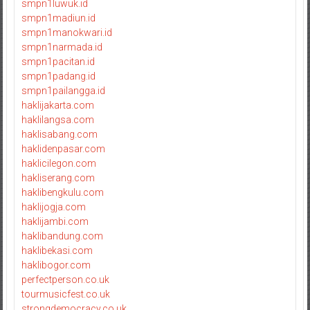
smpn1luwuk.id
smpn1madiun.id
smpn1manokwari.id
smpn1narmada.id
smpn1pacitan.id
smpn1padang.id
smpn1pailangga.id
haklijakarta.com
haklilangsa.com
haklisabang.com
haklidenpasar.com
haklicilegon.com
hakliserang.com
haklibengkulu.com
haklijogja.com
haklijambi.com
haklibandung.com
haklibekasi.com
haklibogor.com
perfectperson.co.uk
tourmusicfest.co.uk
strongdemocracy.co.uk