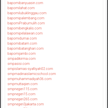
bapomibanyuasin.com
bapomilahat.com
bapomilubuklinggau.com
bapomipalembang.com
bapomiPrabumulih.com
bapomibengkalis.com
bapomipelalawan.com
bapomidumai.com
bapomibatam.com
bapomibatanghari.com
bapomijambi.com
smpadikirma.com
smpasisi.com
smpislamas-syafiiyah02.com
smpmadinaislamicschool.com
smpmuhammadiyah36.com
smpmuttaqien.com
smpnegeri115.com
smpnegeri15.com
smpnegeri265.com
smpnegeri3jakarta.com