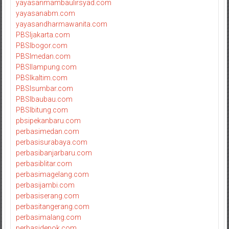
yayasanmambaulirsyad.com
yayasanabm.com
yayasandharmawanita.com
PBSIjakarta.com
PBSIbogor.com
PBSImedan.com
PBSIlampung.com
PBSIkaltim.com
PBSIsumbar.com
PBSIbaubau.com
PBSIbitung.com
pbsipekanbaru.com
perbasimedan.com
perbasisurabaya.com
perbasibanjarbaru.com
perbasiblitar.com
perbasimagelang.com
perbasijambi.com
perbasiserang.com
perbasitangerang.com
perbasimalang.com
perbasidepok.com