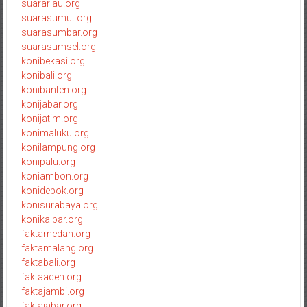
suarariau.org
suarasumut.org
suarasumbar.org
suarasumsel.org
konibekasi.org
konibali.org
konibanten.org
konijabar.org
konijatim.org
konimaluku.org
konilampung.org
konipalu.org
koniambon.org
konidepok.org
konisurabaya.org
konikalbar.org
faktamedan.org
faktamalang.org
faktabali.org
faktaaceh.org
faktajambi.org
faktajabar.org