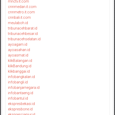
mnctv.it.com
cnnmedan.it.com
cnnmetro.it.com
cnnbali.it.com
meulaboh.id
tribunacehbarat.id
tribunacehbesar.id
tribunacehselatan.id
ayoagam.id
ayoasahan.id
ayoasmat.id
klikBalangan.id
klikBandung.id
klikbanggai.id
infobangkalan.id
infobangli.id
infobanjarnegara.id
infobantaeng.id
infobantul.id
ekspresbekasi.id
ekspresbone.id
eksprescianjur.id