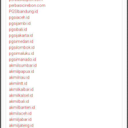
perbasicirebon.com
PGSIbandung.id
pgsiaceh.id
pgsijambi.id
pgsibali.id
pgsijakarta.id
pgsimedan.id
pgsilombok.id
pgsimaluku.id
pgsimanado.id
akmilsumbar.id
akmilpapua.id
akmilriau.id
akmilntt.id
akmilkalbar.id
akmilkalsel.id
akmilbali.id
akmilbanten.id
akmilaceh.id
akmiljabar.id
akmiljateng.id