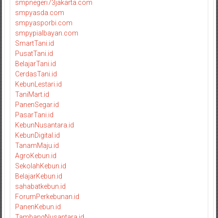
smpnegeri73jakarta.com
smpyasda.com
smpyasporbi.com
smpypialbayan.com
SmartTani.id
PusatTani.id
BelajarTani.id
CerdasTani.id
KebunLestari.id
TaniMart.id
PanenSegar.id
PasarTani.id
KebunNusantara.id
KebunDigital.id
TanamMaju.id
AgroKebun.id
SekolahKebun.id
BelajarKebun.id
sahabatkebun.id
ForumPerkebunan.id
PanenKebun.id
TambangNusantara.id