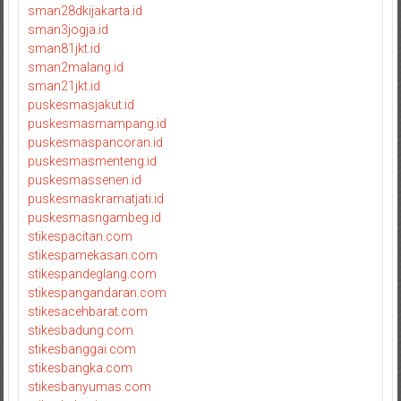
sman28dkijakarta.id
sman3jogja.id
sman81jkt.id
sman2malang.id
sman21jkt.id
puskesmasjakut.id
puskesmasmampang.id
puskesmaspancoran.id
puskesmasmenteng.id
puskesmassenen.id
puskesmaskramatjati.id
puskesmasngambeg.id
stikespacitan.com
stikespamekasan.com
stikespandeglang.com
stikespangandaran.com
stikesacehbarat.com
stikesbadung.com
stikesbanggai.com
stikesbangka.com
stikesbanyumas.com