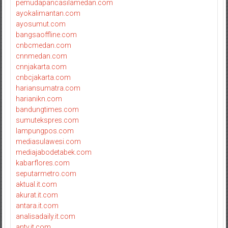
pemudapancasilamedan.com
ayokalimantan.com
ayosumut.com
bangsaoffline.com
cnbcmedan.com
cnnmedan.com
cnnjakarta.com
cnbcjakarta.com
hariansumatra.com
harianikn.com
bandungtimes.com
sumutekspres.com
lampungpos.com
mediasulawesi.com
mediajabodetabek.com
kabarflores.com
seputarmetro.com
aktual.it.com
akurat.it.com
antara.it.com
analisadaily.it.com
antv.it.com