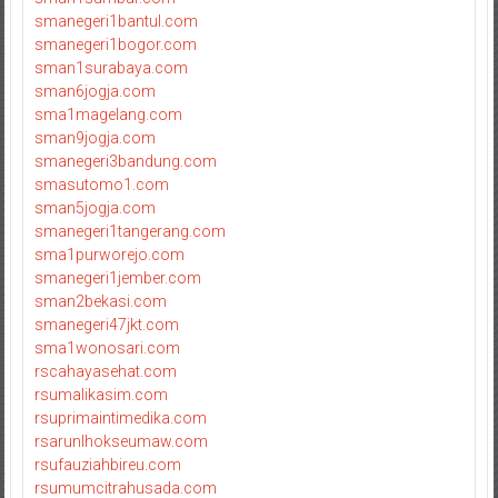
smanegeri1bantul.com
smanegeri1bogor.com
sman1surabaya.com
sman6jogja.com
sma1magelang.com
sman9jogja.com
smanegeri3bandung.com
smasutomo1.com
sman5jogja.com
smanegeri1tangerang.com
sma1purworejo.com
smanegeri1jember.com
sman2bekasi.com
smanegeri47jkt.com
sma1wonosari.com
rscahayasehat.com
rsumalikasim.com
rsuprimaintimedika.com
rsarunlhokseumaw.com
rsufauziahbireu.com
rsumumcitrahusada.com