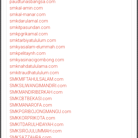
paudtunasbangsa.com
smkal-amin.com
smkal-manar.com
smkdarulamal.com
smkitpasundan.com
smkpgrikamal.com
smktarbiyatululum.com
smkyasalam-elummah.com
smkpelitaynh.com
smkyasinacigombong.com
smknahdatululama.com
smkitraudhatululum.com
SMKMIFTAHULSALAM.com
SMKSILIWANGIMANDIRI.com
SMKMANDIRIBERKAH.com
SMKCBTBEKASI.com
SMKMANAROFA.com
SMKPGRIBOJONGMANGU.com
SMKKORPRIKOTA.com
SMKITDARULHIDAYAH.com
SMKSIROJULUMMAH.com
SMKSAZZAHRA.com