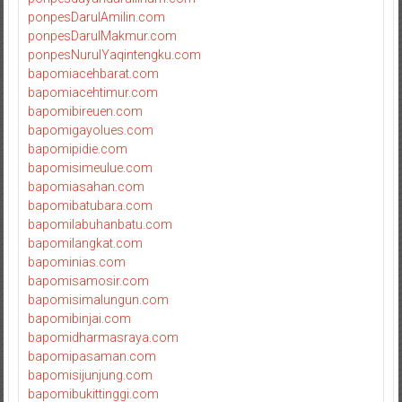
ponpesDarulAmilin.com
ponpesDarulMakmur.com
ponpesNurulYaqintengku.com
bapomiacehbarat.com
bapomiacehtimur.com
bapomibireuen.com
bapomigayolues.com
bapomipidie.com
bapomisimeulue.com
bapomiasahan.com
bapomibatubara.com
bapomilabuhanbatu.com
bapomilangkat.com
bapominias.com
bapomisamosir.com
bapomisimalungun.com
bapomibinjai.com
bapomidharmasraya.com
bapomipasaman.com
bapomisijunjung.com
bapomibukittinggi.com