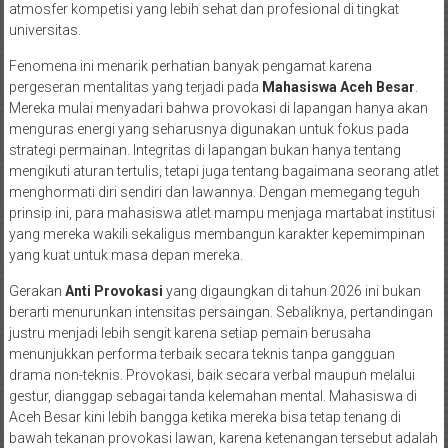
atmosfer kompetisi yang lebih sehat dan profesional di tingkat
universitas.
Fenomena ini menarik perhatian banyak pengamat karena
pergeseran mentalitas yang terjadi pada
Mahasiswa Aceh Besar
.
Mereka mulai menyadari bahwa provokasi di lapangan hanya akan
menguras energi yang seharusnya digunakan untuk fokus pada
strategi permainan. Integritas di lapangan bukan hanya tentang
mengikuti aturan tertulis, tetapi juga tentang bagaimana seorang atlet
menghormati diri sendiri dan lawannya. Dengan memegang teguh
prinsip ini, para mahasiswa atlet mampu menjaga martabat institusi
yang mereka wakili sekaligus membangun karakter kepemimpinan
yang kuat untuk masa depan mereka.
Gerakan
Anti Provokasi
yang digaungkan di tahun 2026 ini bukan
berarti menurunkan intensitas persaingan. Sebaliknya, pertandingan
justru menjadi lebih sengit karena setiap pemain berusaha
menunjukkan performa terbaik secara teknis tanpa gangguan
drama non-teknis. Provokasi, baik secara verbal maupun melalui
gestur, dianggap sebagai tanda kelemahan mental. Mahasiswa di
Aceh Besar kini lebih bangga ketika mereka bisa tetap tenang di
bawah tekanan provokasi lawan, karena ketenangan tersebut adalah