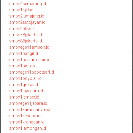
smpn4semarang.id
smpn14jkt.id
smpn2lumajang.id
smpn2sutojayan.id
smpn4blitar.id
smpn78jakarta.id
smpn88jakarta.id
smpnegeri1ambon.id
smpn1bangil.id
smpn1banjarmasin.id
smpn1biora.id
smpnegeri1bobotsari.id
smpn1boyolali.id
smpn1gresik.id
smpn1jayapura.id
smpn1jember.id
smpnegeri1jepara.id
smpn1karanganyar.id
smpn1kendari.id
smpn1kranggan.id
smpn1lamongan.id