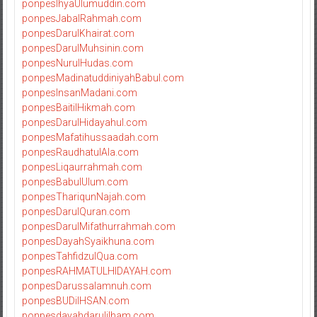
ponpesIhyaUlumuddin.com
ponpesJabalRahmah.com
ponpesDarulKhairat.com
ponpesDarulMuhsinin.com
ponpesNurulHudas.com
ponpesMadinatuddiniyahBabul.com
ponpesInsanMadani.com
ponpesBaitilHikmah.com
ponpesDarulHidayahul.com
ponpesMafatihussaadah.com
ponpesRaudhatulAla.com
ponpesLiqaurrahmah.com
ponpesBabulUlum.com
ponpesThariqunNajah.com
ponpesDarulQuran.com
ponpesDarulMifathurrahmah.com
ponpesDayahSyaikhuna.com
ponpesTahfidzulQua.com
ponpesRAHMATULHIDAYAH.com
ponpesDarussalamnuh.com
ponpesBUDiIHSAN.com
ponpesdayahdarulilham.com