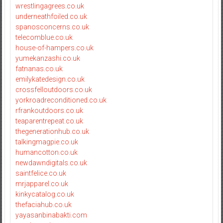
wrestlingagrees.co.uk
underneathfoiled.co.uk
spanosconcerns.co.uk
telecomblue.co.uk
house-of-hampers.co.uk
yumekanzashi.co.uk
fatnanas.co.uk
emilykatedesign.co.uk
crossfelloutdoors.co.uk
yorkroadreconditioned.co.uk
rfrankoutdoors.co.uk
teaparentrepeat.co.uk
thegenerationhub.co.uk
talkingmagpie.co.uk
humancotton.co.uk
newdawndigitals.co.uk
saintfelice.co.uk
mrjapparel.co.uk
kinkycatalog.co.uk
thefaciahub.co.uk
yayasanbinabakti.com