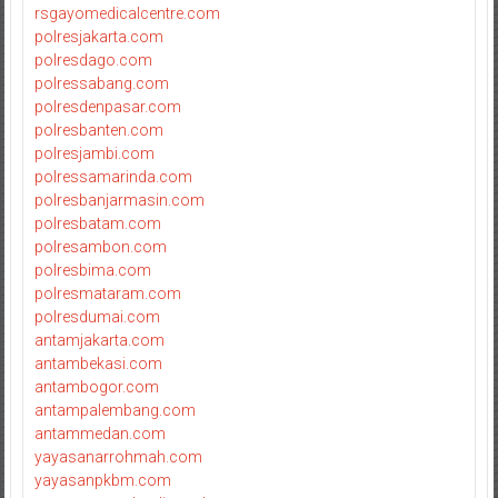
rsgayomedicalcentre.com
polresjakarta.com
polresdago.com
polressabang.com
polresdenpasar.com
polresbanten.com
polresjambi.com
polressamarinda.com
polresbanjarmasin.com
polresbatam.com
polresambon.com
polresbima.com
polresmataram.com
polresdumai.com
antamjakarta.com
antambekasi.com
antambogor.com
antampalembang.com
antammedan.com
yayasanarrohmah.com
yayasanpkbm.com