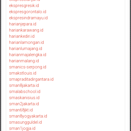
ekspresgresik.id
ekspresgorontalo.id
ekspresindramayu.id
harianjepara.id
hariankarawang.id
hariankediri.id
harianlamongan.id
harianlumajang.id
harianmajalengka.id
harianmalang.id
smanics-serpong.id
smakstlouis.id
smapraditadirgantara.id
sman8jakarta.id
smalabschool.id
smaskanisius.id
sman2jakarta.id
sman68jkt.id
sman8yogyakarta.id
smasungguldel.id
sman1jogja.id