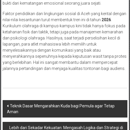
bukti dari kematangan emosional seorang juara sejati.
Faktor pendidikan dan lingkungan sosial di Aceh yang kental dengan
nilai-nilai kesantunan turut membentuk tren ini di tahun
2026
.
Kurikulum olahraga di kampus-kampus kini tidak hanya fokus pada
ketahanan fisik dan taktik, tetapi juga pada manajemen kemarahan
dan psikologi olahraga. Hasilnya, saat terjadi perselisihan kecil di
lapangan, para atlet mahasiswa lebih memilih untuk
menyelesaikannya dengan komunikasi yang baik atau
menyerahkannya sepenuhnya kepada keputusan wasit tanpa protes
yang berlebihan. Hal ini sangat membantu dalam mempercepat
jalannya pertandingan dan menjaga kualitas tontonan bagi audiens.
Navigasi
Teknik Dasar Mengarahkan Kuda bagi Pemula agar Tetap
Aman
pos
Lebih dari Sekadar Kekuatan: Mengasah Logika dan Strategi di