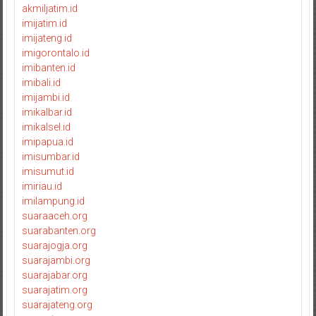
akmiljatim.id
imijatim.id
imijateng.id
imigorontalo.id
imibanten.id
imibali.id
imijambi.id
imikalbar.id
imikalsel.id
imipapua.id
imisumbar.id
imisumut.id
imiriau.id
imilampung.id
suaraaceh.org
suarabanten.org
suarajogja.org
suarajambi.org
suarajabar.org
suarajatim.org
suarajateng.org