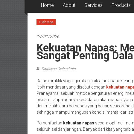
Home
About
Services
Products
Olahraga
19/01/2026
Kekuatan Napas: M
Sangat Penting Dal
Diposkan Oleh:admin
Dalam praktik yoga, gerakan fisik atau asana sering
lebih mendasar yang disebut dengan
kekuatan nap
Pranayama, sebuah metode pengaturan energi mela
pikiran. Tanpa adanya kesadaran akan napas, yoga
dan melatih cara bernapas yang benar, seseorang d
sehingga mampu mengubah kondisi mental dari stres
Pemanfaatan
kekuatan napas
secara optimal memba
seluruh sel dan jaringan. Banyak dari kita yang ter