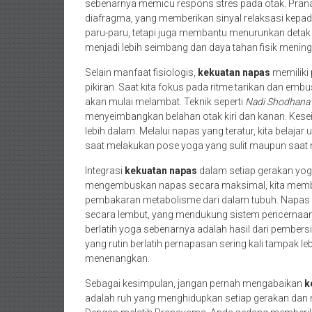
sebenarnya memicu respons stres pada otak. Pra
diafragma, yang memberikan sinyal relaksasi kepada
paru-paru, tetapi juga membantu menurunkan detak 
menjadi lebih seimbang dan daya tahan fisik meningk
Selain manfaat fisiologis,
kekuatan napas
memiliki 
pikiran. Saat kita fokus pada ritme tarikan dan emb
akan mulai melambat. Teknik seperti
Nadi Shodhana
menyeimbangkan belahan otak kiri dan kanan. Kese
lebih dalam. Melalui napas yang teratur, kita belaj
saat melakukan pose yoga yang sulit maupun saat 
Integrasi
kekuatan napas
dalam setiap gerakan yoga 
mengembuskan napas secara maksimal, kita membua
pembakaran metabolisme dari dalam tubuh. Napas 
secara lembut, yang mendukung sistem pencernaan 
berlatih yoga sebenarnya adalah hasil dari pembers
yang rutin berlatih pernapasan sering kali tampak le
menenangkan.
Sebagai kesimpulan, jangan pernah mengabaikan
k
adalah ruh yang menghidupkan setiap gerakan dan