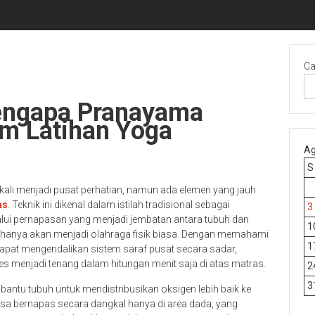
Ca
engapa Pranayama
am Latihan Yoga
Ag
S
 kali menjadi pusat perhatian, namun ada elemen yang jauh
as
. Teknik ini dikenal dalam istilah tradisional sebagai
3
lui pernapasan yang menjadi jembatan antara tubuh dan
1
 hanya akan menjadi olahraga fisik biasa. Dengan memahami
1
apat mengendalikan sistem saraf pusat secara sadar,
 menjadi tenang dalam hitungan menit saja di atas matras.
2
3
ntu tubuh untuk mendistribusikan oksigen lebih baik ke
biasa bernapas secara dangkal hanya di area dada, yang