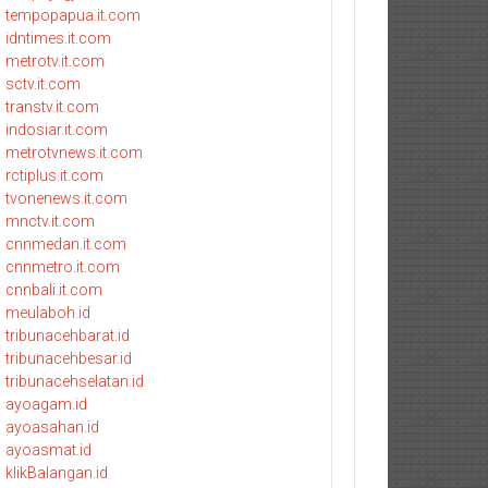
tempopapua.it.com
idntimes.it.com
metrotv.it.com
sctv.it.com
transtv.it.com
indosiar.it.com
metrotvnews.it.com
rctiplus.it.com
tvonenews.it.com
mnctv.it.com
cnnmedan.it.com
cnnmetro.it.com
cnnbali.it.com
meulaboh.id
tribunacehbarat.id
tribunacehbesar.id
tribunacehselatan.id
ayoagam.id
ayoasahan.id
ayoasmat.id
klikBalangan.id