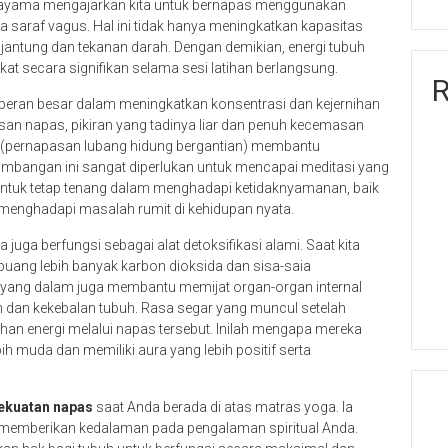
nayama mengajarkan kita untuk bernapas menggunakan
 saraf vagus. Hal ini tidak hanya meningkatkan kapasitas
jantung dan tekanan darah. Dengan demikian, energi tubuh
at secara signifikan selama sesi latihan berlangsung.
R
peran besar dalam meningkatkan konsentrasi dan kejernihan
usan napas, pikiran yang tadinya liar dan penuh kecemasan
(pernapasan lubang hidung bergantian) membantu
imbangan ini sangat diperlukan untuk mencapai meditasi yang
ar untuk tetap tenang dalam menghadapi ketidaknyamanan, baik
menghadapi masalah rumit di kehidupan nyata.
juga berfungsi sebagai alat detoksifikasi alami. Saat kita
ng lebih banyak karbon dioksida dan sisa-saia
yang dalam juga membantu memijat organ-organ internal
dan kekebalan tubuh. Rasa segar yang muncul setelah
ihan energi melalui napas tersebut. Inilah mengapa mereka
bih muda dan memiliki aura yang lebih positif serta
ekuatan napas
saat Anda berada di atas matras yoga. Ia
 memberikan kedalaman pada pengalaman spiritual Anda.