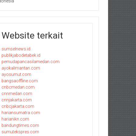
donesia
Website terkait
sumselnews.id
publikjabodetabek.id
pemudapancasilamedan.com
ayokalimantan.com
ayosumut.com
bangsaoffline.com
cnbcmedan.com
cnnmedan.com
cnnjakarta.com
cnbcjakarta.com
hariansumatra.com
harianikn.com
bandungtimes.com
sumutekspres.com