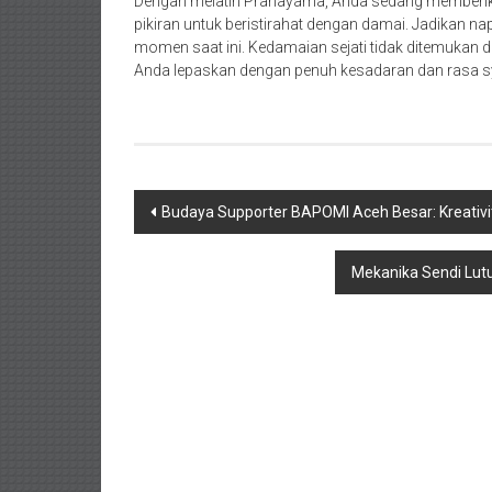
Dengan melatih Pranayama, Anda sedang memberika
pikiran untuk beristirahat dengan damai. Jadikan n
momen saat ini. Kedamaian sejati tidak ditemukan 
Anda lepaskan dengan penuh kesadaran dan rasa 
Navigasi
Budaya Supporter BAPOMI Aceh Besar: Kreativit
pos
Mekanika Sendi Lut