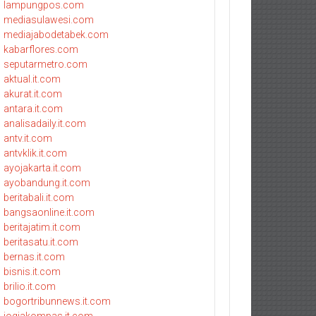
lampungpos.com
mediasulawesi.com
mediajabodetabek.com
kabarflores.com
seputarmetro.com
aktual.it.com
akurat.it.com
antara.it.com
analisadaily.it.com
antv.it.com
antvklik.it.com
ayojakarta.it.com
ayobandung.it.com
beritabali.it.com
bangsaonline.it.com
beritajatim.it.com
beritasatu.it.com
bernas.it.com
bisnis.it.com
brilio.it.com
bogortribunnews.it.com