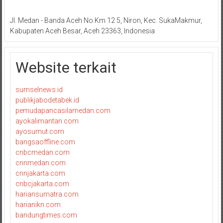
Jl. Medan - Banda Aceh No.Km 12 5, Niron, Kec. SukaMakmur,
Kabupaten Aceh Besar, Aceh 23363, Indonesia
Website terkait
sumselnews.id
publikjabodetabek.id
pemudapancasilamedan.com
ayokalimantan.com
ayosumut.com
bangsaoffline.com
cnbcmedan.com
cnnmedan.com
cnnjakarta.com
cnbcjakarta.com
hariansumatra.com
harianikn.com
bandungtimes.com