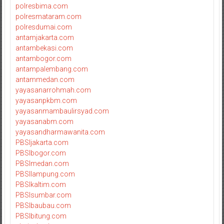
polresbima.com
polresmataram.com
polresdumai.com
antamjakarta.com
antambekasi.com
antambogor.com
antampalembang.com
antammedan.com
yayasanarrohmah.com
yayasanpkbm.com
yayasanmambaulirsyad.com
yayasanabm.com
yayasandharmawanita.com
PBSIjakarta.com
PBSIbogor.com
PBSImedan.com
PBSIlampung.com
PBSIkaltim.com
PBSIsumbar.com
PBSIbaubau.com
PBSIbitung.com