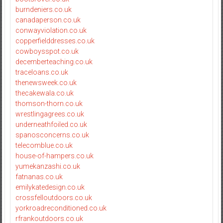
burndeniers.co.uk
canadaperson.co.uk
conwayviolation.co.uk
copperfielddresses.co.uk
cowboysspot.co.uk
decemberteaching.co.uk
traceloans.co.uk
thenewsweek.co.uk
thecakewala.co.uk
thomson-thorn.co.uk
wrestlingagrees.co.uk
underneathfoiled.co.uk
spanosconcerns.co.uk
telecomblue.co.uk
house-of-hampers.co.uk
yumekanzashi.co.uk
fatnanas.co.uk
emilykatedesign.co.uk
crossfelloutdoors.co.uk
yorkroadreconditioned.co.uk
rfrankoutdoors.co.uk