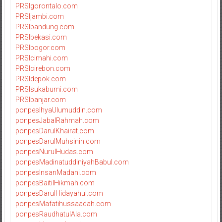
PRSIgorontalo.com
PRSIjambi.com
PRSIbandung.com
PRSIbekasi.com
PRSIbogor.com
PRSIcimahi.com
PRSIcirebon.com
PRSIdepok.com
PRSIsukabumi.com
PRSIbanjar.com
ponpesIhyaUlumuddin.com
ponpesJabalRahmah.com
ponpesDarulKhairat.com
ponpesDarulMuhsinin.com
ponpesNurulHudas.com
ponpesMadinatuddiniyahBabul.com
ponpesInsanMadani.com
ponpesBaitilHikmah.com
ponpesDarulHidayahul.com
ponpesMafatihussaadah.com
ponpesRaudhatulAla.com