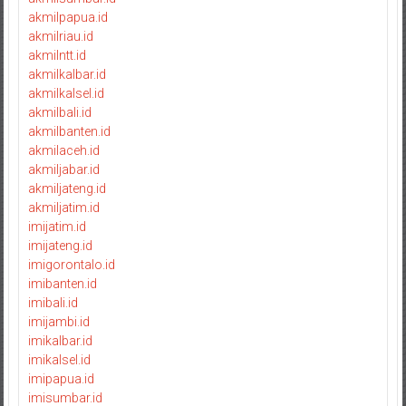
akmilpapua.id
akmilriau.id
akmilntt.id
akmilkalbar.id
akmilkalsel.id
akmilbali.id
akmilbanten.id
akmilaceh.id
akmiljabar.id
akmiljateng.id
akmiljatim.id
imijatim.id
imijateng.id
imigorontalo.id
imibanten.id
imibali.id
imijambi.id
imikalbar.id
imikalsel.id
imipapua.id
imisumbar.id