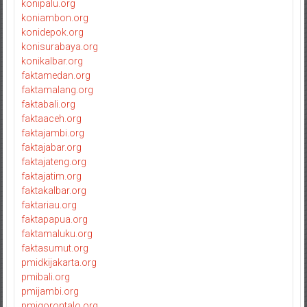
konipalu.org
koniambon.org
konidepok.org
konisurabaya.org
konikalbar.org
faktamedan.org
faktamalang.org
faktabali.org
faktaaceh.org
faktajambi.org
faktajabar.org
faktajateng.org
faktajatim.org
faktakalbar.org
faktariau.org
faktapapua.org
faktamaluku.org
faktasumut.org
pmidkijakarta.org
pmibali.org
pmijambi.org
pmigorontalo.org