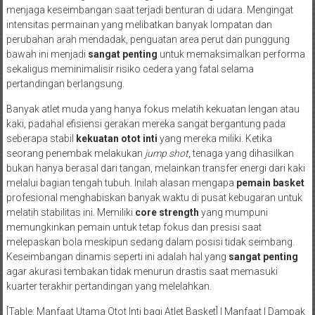
menjaga keseimbangan saat terjadi benturan di udara. Mengingat
intensitas permainan yang melibatkan banyak lompatan dan
perubahan arah mendadak, penguatan area perut dan punggung
bawah ini menjadi
sangat penting
untuk memaksimalkan performa
sekaligus meminimalisir risiko cedera yang fatal selama
pertandingan berlangsung.
Banyak atlet muda yang hanya fokus melatih kekuatan lengan atau
kaki, padahal efisiensi gerakan mereka sangat bergantung pada
seberapa stabil
kekuatan otot inti
yang mereka miliki. Ketika
seorang penembak melakukan
jump shot
, tenaga yang dihasilkan
bukan hanya berasal dari tangan, melainkan transfer energi dari kaki
melalui bagian tengah tubuh. Inilah alasan mengapa
pemain basket
profesional menghabiskan banyak waktu di pusat kebugaran untuk
melatih stabilitas ini. Memiliki
core strength
yang mumpuni
memungkinkan pemain untuk tetap fokus dan presisi saat
melepaskan bola meskipun sedang dalam posisi tidak seimbang.
Keseimbangan dinamis seperti ini adalah hal yang
sangat penting
agar akurasi tembakan tidak menurun drastis saat memasuki
kuarter terakhir pertandingan yang melelahkan.
[Table: Manfaat Utama Otot Inti bagi Atlet Basket] | Manfaat | Dampak