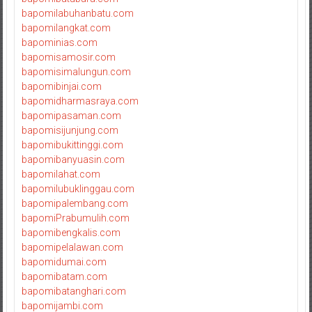
bapomilabuhanbatu.com
bapomilangkat.com
bapominias.com
bapomisamosir.com
bapomisimalungun.com
bapomibinjai.com
bapomidharmasraya.com
bapomipasaman.com
bapomisijunjung.com
bapomibukittinggi.com
bapomibanyuasin.com
bapomilahat.com
bapomilubuklinggau.com
bapomipalembang.com
bapomiPrabumulih.com
bapomibengkalis.com
bapomipelalawan.com
bapomidumai.com
bapomibatam.com
bapomibatanghari.com
bapomijambi.com