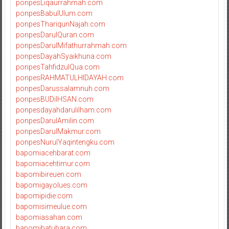
ponpesLiqaurrahmah.com
ponpesBabulUlum.com
ponpesThariqunNajah.com
ponpesDarulQuran.com
ponpesDarulMifathurrahmah.com
ponpesDayahSyaikhuna.com
ponpesTahfidzulQua.com
ponpesRAHMATULHIDAYAH.com
ponpesDarussalamnuh.com
ponpesBUDiIHSAN.com
ponpesdayahdarulilham.com
ponpesDarulAmilin.com
ponpesDarulMakmur.com
ponpesNurulYaqintengku.com
bapomiacehbarat.com
bapomiacehtimur.com
bapomibireuen.com
bapomigayolues.com
bapomipidie.com
bapomisimeulue.com
bapomiasahan.com
bapomibatubara.com