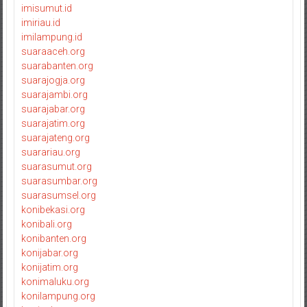
imisumut.id
imiriau.id
imilampung.id
suaraaceh.org
suarabanten.org
suarajogja.org
suarajambi.org
suarajabar.org
suarajatim.org
suarajateng.org
suarariau.org
suarasumut.org
suarasumbar.org
suarasumsel.org
konibekasi.org
konibali.org
konibanten.org
konijabar.org
konijatim.org
konimaluku.org
konilampung.org