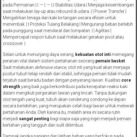
pada Permainan | | :— | :— | | Stabilitas Udara | Menjaga keseimbangan
saat melakukan lay-up atau rebound di udara. | | Power Transfer |
Mengalirkan tenaga dari kaki ke tangan secara efisien untuk
menembak. | | Proteksi Tulang Belakang | Mengurangi beban berlebih
pada punggung saat mendarat dari lompatan. | | Agilitas |
Mempercepat respon tubuh saat melakukan gerakan pivot atau
crossover. |
Selain untuk menunjang daya serang,
kekuatan otot inti
memegang
peranan vital dalam sistem pertahanan seorang
pemain basket
.
Saat melakukan
defensive stance
, otot inti yang kuat akan menjaga
postur tubuh tetap rendah dan stabil, sehingga pemain tidak mudah
terjatuh saat beradu badan dengan penyerang lawan. Kualitas
core
strength
yang baik juga berkontribusi pada kecepatan reaksi kaki
dalam mengikuti pergerakan lawan yang lincah. Tanpa dukungan
otot tengah yang kuat, tubuh akan cenderung condong ke depan
secara berlebihan, yang merupakan celah bagi lawan untuk melewati
pertahanan Anda. Oleh karena itu, melatih area ini secara rutin
menjadi
sangat penting
bagi siapa saja yang ingin menjadi pemain
bertahan yang tangguh dan sulit ditembus.
Dampak jangka panjang dari latihan beban yang berfokus pada