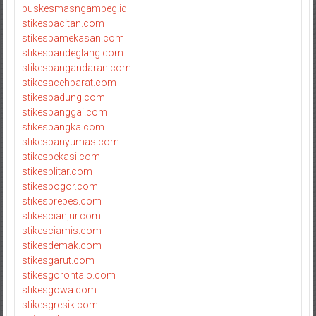
puskesmasngambeg.id
stikespacitan.com
stikespamekasan.com
stikespandeglang.com
stikespangandaran.com
stikesacehbarat.com
stikesbadung.com
stikesbanggai.com
stikesbangka.com
stikesbanyumas.com
stikesbekasi.com
stikesblitar.com
stikesbogor.com
stikesbrebes.com
stikescianjur.com
stikesciamis.com
stikesdemak.com
stikesgarut.com
stikesgorontalo.com
stikesgowa.com
stikesgresik.com