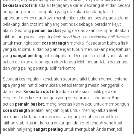
kekuatan otot inti
adalah terjaganya karier seorang atlet dari cedera
punggung kronis. Lompatan yang dilakukan berulang kali di
lapangan semen atau kayu memberikan tekanan besar pada tulang
belakang, dan otot intilah yang bertindak sebagai peredam kejut
alami. Seorang
pemain basket
yang cerdas akan memprioritaskan
latihan fungsional seperti
plank
,
dead bug
, atau
medicine ball throws
untuk meningkatkan
core strength
mereka. Kesadaran bahwa fisik
yang kuat dimulai dari bagian tengah tubuh merupakan pengetahuan
yang
sangat penting
untuk dipahami. Dengan inti tubuh yang stabil,
setiap gerakan di lapangan akan terasa lebih ringan, lebih bertenaga,
dan yang paling penting, lebih terkontrol.
Sebagai kesimpulan, kehebatan seorang atlet bukan hanya tentang
apa yang terlihat di permukaan, tetapi tentang mesin penggerak di
dalamnya.
Kekuatan otot inti
adalah rahasia di balik gerakan
eksplosif dan keseimbangan yang sempurna di lapangan. Bagi
setiap
pemain basket
, menginvestasikan waktu untuk membangun
core strength
adalah langkah bijak untuk meningkatkan level
permainan ke tahap profesional. Jangan pernah meremehkan
latihan stabilitas ini, karena dukungan dari otot tengah yang kuat
adalah hal yang
sangat penting
untuk mengubah Anda menjadi