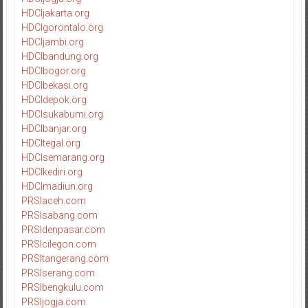
HDCIjakarta.org
HDCIgorontalo.org
HDCIjambi.org
HDCIbandung.org
HDCIbogor.org
HDCIbekasi.org
HDCIdepok.org
HDCIsukabumi.org
HDCIbanjar.org
HDCItegal.org
HDCIsemarang.org
HDCIkediri.org
HDCImadiun.org
PRSIaceh.com
PRSIsabang.com
PRSIdenpasar.com
PRSIcilegon.com
PRSItangerang.com
PRSIserang.com
PRSIbengkulu.com
PRSIjogja.com