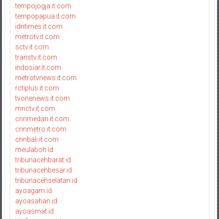
tempojogja.it.com
tempopapua.it.com
idntimes.it.com
metrotv.it.com
sctv.it.com
transtv.it.com
indosiar.it.com
metrotvnews.it.com
rctiplus.it.com
tvonenews.it.com
mnctv.it.com
cnnmedan.it.com
cnnmetro.it.com
cnnbali.it.com
meulaboh.id
tribunacehbarat.id
tribunacehbesar.id
tribunacehselatan.id
ayoagam.id
ayoasahan.id
ayoasmat.id