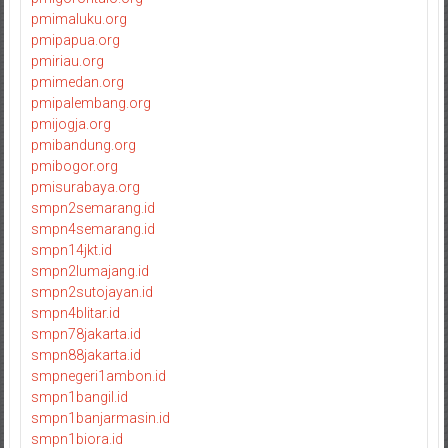
pmimaluku.org
pmipapua.org
pmiriau.org
pmimedan.org
pmipalembang.org
pmijogja.org
pmibandung.org
pmibogor.org
pmisurabaya.org
smpn2semarang.id
smpn4semarang.id
smpn14jkt.id
smpn2lumajang.id
smpn2sutojayan.id
smpn4blitar.id
smpn78jakarta.id
smpn88jakarta.id
smpnegeri1ambon.id
smpn1bangil.id
smpn1banjarmasin.id
smpn1biora.id