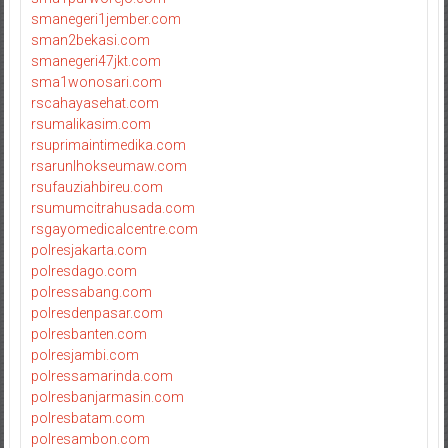
smanegeri1jember.com
sman2bekasi.com
smanegeri47jkt.com
sma1wonosari.com
rscahayasehat.com
rsumalikasim.com
rsuprimaintimedika.com
rsarunlhokseumaw.com
rsufauziahbireu.com
rsumumcitrahusada.com
rsgayomedicalcentre.com
polresjakarta.com
polresdago.com
polressabang.com
polresdenpasar.com
polresbanten.com
polresjambi.com
polressamarinda.com
polresbanjarmasin.com
polresbatam.com
polresambon.com