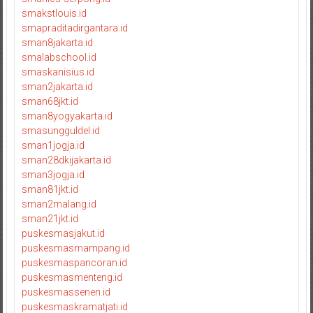
smakstlouis.id
smapraditadirgantara.id
sman8jakarta.id
smalabschool.id
smaskanisius.id
sman2jakarta.id
sman68jkt.id
sman8yogyakarta.id
smasungguldel.id
sman1jogja.id
sman28dkijakarta.id
sman3jogja.id
sman81jkt.id
sman2malang.id
sman21jkt.id
puskesmasjakut.id
puskesmasmampang.id
puskesmaspancoran.id
puskesmasmenteng.id
puskesmassenen.id
puskesmaskramatjati.id