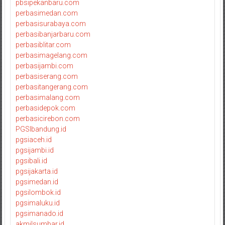
pbsipekanbaru.com
perbasimedan.com
perbasisurabaya.com
perbasibanjarbaru.com
perbasiblitar.com
perbasimagelang.com
perbasijambi.com
perbasiserang.com
perbasitangerang.com
perbasimalang.com
perbasidepok.com
perbasicirebon.com
PGSIbandung.id
pgsiaceh.id
pgsijambi.id
pgsibali.id
pgsijakarta.id
pgsimedan.id
pgsilombok.id
pgsimaluku.id
pgsimanado.id
akmilsumbar.id