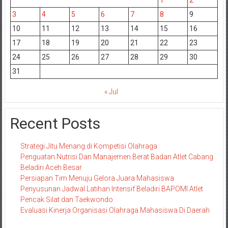
3
4
5
6
7
8
9
10
11
12
13
14
15
16
17
18
19
20
21
22
23
24
25
26
27
28
29
30
31
« Jul
Recent Posts
Strategi Jitu Menang di Kompetisi Olahraga
Penguatan Nutrisi Dan Manajemen Berat Badan Atlet Cabang
Beladiri Aceh Besar
Persiapan Tim Menuju Gelora Juara Mahasiswa
Penyusunan Jadwal Latihan Intensif Beladiri BAPOMI Atlet
Pencak Silat dan Taekwondo
Evaluasi Kinerja Organisasi Olahraga Mahasiswa Di Daerah