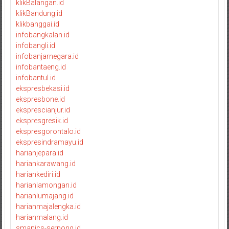
klikBalangan.id
klikBandung.id
klikbanggai.id
infobangkalan.id
infobangli.id
infobanjarnegara.id
infobantaeng.id
infobantul.id
ekspresbekasi.id
ekspresbone.id
eksprescianjur.id
ekspresgresik.id
ekspresgorontalo.id
ekspresindramayu.id
harianjepara.id
hariankarawang.id
hariankediri.id
harianlamongan.id
harianlumajang.id
harianmajalengka.id
harianmalang.id
smanics-serpong.id