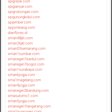
spigresik.com
spigianyar.com
spigrobongan.com
spigunungkidul.com
spijember.com
spijombang.com
dianflores.id
sman48jkt.com
sman26jkt.com
sman03semarang.com
sman1sumbar.com
smanegeri1bantul.com
smanegeri1bogor.com
sman1surabaya.com
sman6jogja.com
sma1magelang.com
sman9jogja.com
smanegeri3bandung.com
smasutomo1.com
sman5jogja.com
smanegeri1tangerang.com
sma1purworejo.com