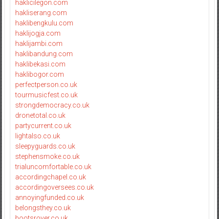
haklicilegon.com
hakliserang.com
haklibengkulu.com
haklijogja.com
haklijambi.com
haklibandung.com
haklibekasi.com
haklibogor.com
perfectperson.co.uk
tourmusicfest.co.uk
strongdemocracy.co.uk
dronetotal.co.uk
partycurrent.co.uk
lightalso.co.uk
sleepyguards.co.uk
stephensmoke.co.uk
trialuncomfortable.co.uk
accordingchapel.co.uk
accordingoversees.co.uk
annoyingfunded.co.uk
belongsthey.co.uk
bootsrover.co.uk