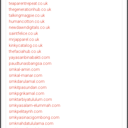
teaparentrepeat.co.uk
thegenerationhub.co.uk
talkingmagpie.co.uk
humancotton.co.uk
newdawndigitals.co.uk
saintfelice.co.uk
mrjapparel.co.uk
kinkycatalog.co.uk
thefaciahub.co.uk
yayasanbinabakti.com
paudtunasbangsa.com
smkal-amin.com
smkal-manar.com
smkdarulamal.com
smkitpasundan.com
smkpgrikamal.com
smktarbiyatululum.com
smkyasalam-elummah.com
smkpelitaynh.com
smkyasinacigombong.com
smknahdatululama.com