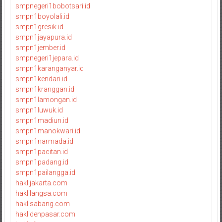
smpnegeri1bobotsari.id
smpn1boyolali.id
smpn1gresik.id
smpn1jayapura.id
smpn1jember.id
smpnegeri1jepara.id
smpn1karanganyar.id
smpn1kendari.id
smpn1kranggan.id
smpn1lamongan.id
smpn1luwuk.id
smpn1madiun.id
smpn1manokwari.id
smpn1narmada.id
smpn1pacitan.id
smpn1padang.id
smpn1pailangga.id
haklijakarta.com
haklilangsa.com
haklisabang.com
haklidenpasar.com