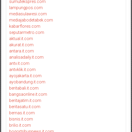
sumutekspres.com
lampungpos.com
mediasulawesi.com
mediajabodetabek.com
kabarflores.com
seputarmetro.com
aktual.it.com
akurat.it.com
antara.it.com
analisadaily.it.com
antv.it.com
antvklik.it.com
ayojakarta.it.com
ayobandung.it.com
beritabali.it.com
bangsaonline.it.com
beritajatim.it.com
beritasatu.it.com
bernas.it.com
bisnis.it.com
brilio.it.com
bogortribunnews.it.com