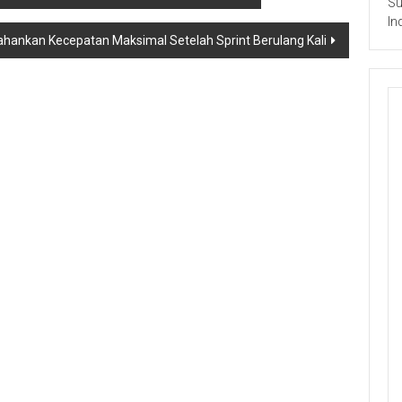
Su
In
ahankan Kecepatan Maksimal Setelah Sprint Berulang Kali