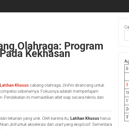
Ca
ang Olahraga: Program
 Pada Kekhasan
Ag
S
3
Latihan Khusus
cabang olahraga.
Drill
ini dirancang untuk
lam kompetisi sebenarnya. Fokusnya adalah mempertajam
1
. Pendekatan ini memastikan atlet siap secara teknis dan
1
2
3
an tekanan yang unik. Oleh karena itu,
Latihan Khusus
harus
uhkan
drill
untuk akselerasi dan
start
yang eksplosif. Sementara