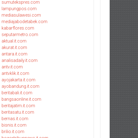
sumutekspres.com
lampungpos.com
mediasulawesi.com
mediajabodetabek.com
kabarflores.com
seputarmetro.com
aktual.it.com
akurat.it.com
antara.it.com
analisadaily.it.com
antv.it.com
antvklik.it.com
ayojakarta.it.com
ayobandung.it.com
beritabali.it.com
bangsaonline.it.com
beritajatim.it.com
beritasatu.it.com
bernas.it.com
bisnis.it.com
brilio.it.com