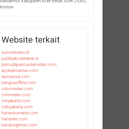
kaMakmur, Kabupaten Aceh Besar, Aceh 23363,
donesia
Website terkait
sumselnews.id
publikjabodetabek.id
pemudapancasilamedan.com
ayokalimantan.com
ayosumut.com
bangsaoffline.com
cnbcmedan.com
cnnmedan.com
cnnjakarta.com
cnbcjakarta.com
hariansumatra.com
harianikn.com
bandungtimes.com