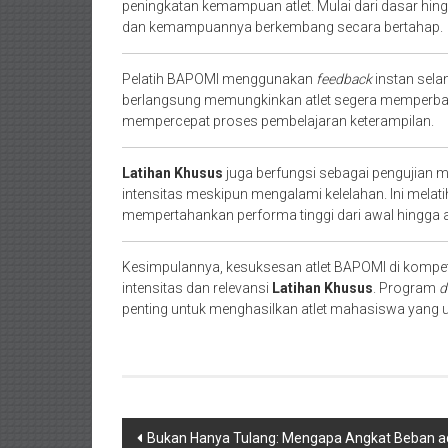
peningkatan kemampuan atlet. Mulai dari dasar hing
dan kemampuannya berkembang secara bertahap.
Pelatih BAPOMI menggunakan
feedback
instan sel
berlangsung memungkinkan atlet segera memperbaik
mempercepat proses pembelajaran keterampilan.
Latihan Khusus
juga berfungsi sebagai pengujian m
intensitas meskipun mengalami kelelahan. Ini mela
mempertahankan performa tinggi dari awal hingga ak
Kesimpulannya, kesuksesan atlet BAPOMI di kompet
intensitas dan relevansi
Latihan Khusus
. Program
dr
penting untuk menghasilkan atlet mahasiswa yang u
Navigasi
Bukan Hanya Tulang: Mengapa Angkat Beban ad