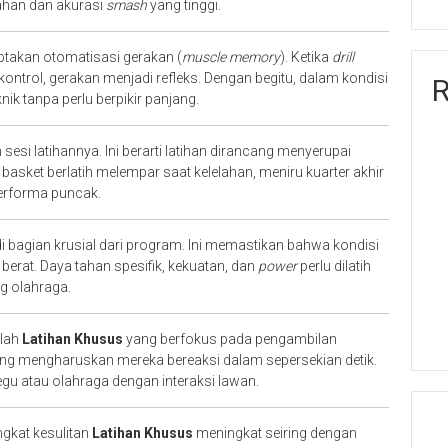
ahan dan akurasi
smash
yang tinggi.
ptakan otomatisasi gerakan (
muscle memory
). Ketika
drill
ontrol, gerakan menjadi refleks. Dengan begitu, dalam kondisi
R
ik tanpa perlu berpikir panjang.
sesi latihannya. Ini berarti latihan dirancang menyerupai
 basket berlatih melempar saat kelelahan, meniru kuarter akhir
performa puncak.
i bagian krusial dari program. Ini memastikan bahwa kondisi
berat. Daya tahan spesifik, kekuatan, dan
power
perlu dilatih
g olahraga.
alah
Latihan Khusus
yang berfokus pada pengambilan
ang mengharuskan mereka bereaksi dalam sepersekian detik.
u atau olahraga dengan interaksi lawan.
ingkat kesulitan
Latihan Khusus
meningkat seiring dengan