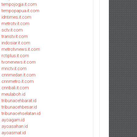
tempojogja.it.com
tempopapua.it.com
idntimes.it.com
metrotv.it.com
sctv.it.com
transtv.it.com
indosiar.it.com
metrotvnews.it.com
rctiplus.it.com
tvonenews.it.com
mnctv.it.com
cnnmedan.it.com
cnnmetro.it.com
cnnbali.it.com
meulaboh.id
tribunacehbarat.id
tribunacehbesar.id
tribunacehselatan.id
ayoagam.id
ayoasahan.id
ayoasmat.id