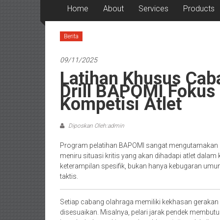
Home
About
Services
Products
Berita
09/11/2025
Latihan Khusus Cab
Drill BAPOMI Fokus
Kompetisi Atlet
Diposkan Oleh:admin
Program pelatihan BAPOMI sangat mengutamakan
meniru situasi kritis yang akan dihadapi atlet da
keterampilan spesifik, bukan hanya kebugaran umum
taktis.
Setiap cabang olahraga memiliki kekhasan gerakan d
disesuaikan. Misalnya, pelari jarak pendek membut