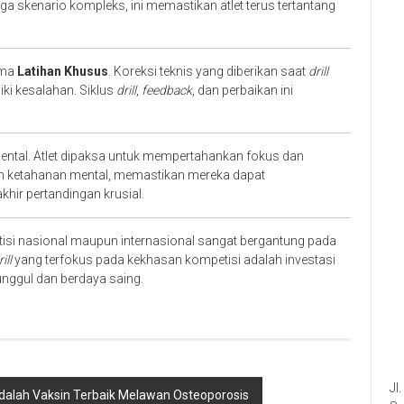
ga skenario kompleks, ini memastikan atlet terus tertantang
ama
Latihan Khusus
. Koreksi teknis yang diberikan saat
drill
i kesalahan. Siklus
drill
,
feedback
, dan perbaikan ini
ental. Atlet dipaksa untuk mempertahankan fokus dan
tih ketahanan mental, memastikan mereka dapat
hir pertandingan krusial.
isi nasional maupun internasional sangat bergantung pada
ill
yang terfokus pada kekhasan kompetisi adalah investasi
nggul dan berdaya saing.
Jl
alah Vaksin Terbaik Melawan Osteoporosis