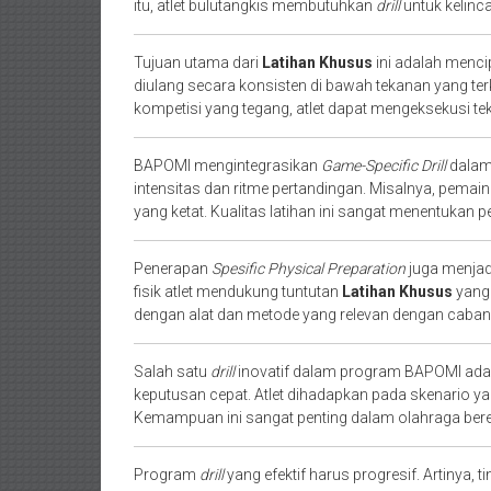
itu, atlet bulutangkis membutuhkan
drill
untuk kelinc
Tujuan utama dari
Latihan Khusus
ini adalah menci
diulang secara konsisten di bawah tekanan yang terk
kompetisi yang tegang, atlet dapat mengeksekusi tekn
BAPOMI mengintegrasikan
Game-Specific Drill
dalam 
intensitas dan ritme pertandingan. Misalnya, pemain
yang ketat. Kualitas latihan ini sangat menentukan 
Penerapan
Spesific Physical Preparation
juga menjad
fisik atlet mendukung tuntutan
Latihan Khusus
yang 
dengan alat dan metode yang relevan dengan caban
Salah satu
drill
inovatif dalam program BAPOMI ad
keputusan cepat. Atlet dihadapkan pada skenario y
Kemampuan ini sangat penting dalam olahraga bereg
Program
drill
yang efektif harus progresif. Artinya, t