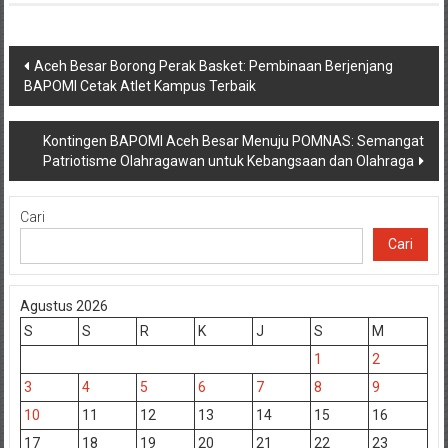
Navigasi
Aceh Besar Borong Perak Basket: Pembinaan Berjenjang
BAPOMI Cetak Atlet Kampus Terbaik
pos
Kontingen BAPOMI Aceh Besar Menuju POMNAS: Semangat
Patriotisme Olahragawan untuk Kebangsaan dan Olahraga
Cari
Cari
Agustus 2026
S
S
R
K
J
S
M
1
2
3
4
5
6
7
8
9
10
11
12
13
14
15
16
17
18
19
20
21
22
23