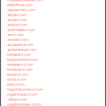
kabarflores.com
seputarmetro.com
aktual.it.com
akurat.it.com
antara.it.com
analisadaily.it.com
antv.it.com
antvklik.it.com
ayojakarta.it.com
ayobandung.it.com
beritabali.it.com
bangsaonline.it.com
beritajatim.it.com
beritasatu.it.com
bernas.it.com
bisnis.it.com
brilio.it.com
bogortribunnews.it.com
jogjakompas.it.com
cekaja.it.com
jogjatribunnews.it.com