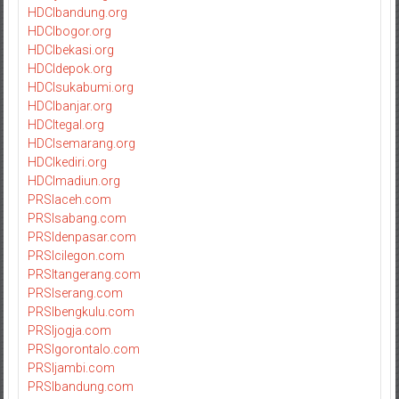
HDCIbandung.org
HDCIbogor.org
HDCIbekasi.org
HDCIdepok.org
HDCIsukabumi.org
HDCIbanjar.org
HDCItegal.org
HDCIsemarang.org
HDCIkediri.org
HDCImadiun.org
PRSIaceh.com
PRSIsabang.com
PRSIdenpasar.com
PRSIcilegon.com
PRSItangerang.com
PRSIserang.com
PRSIbengkulu.com
PRSIjogja.com
PRSIgorontalo.com
PRSIjambi.com
PRSIbandung.com