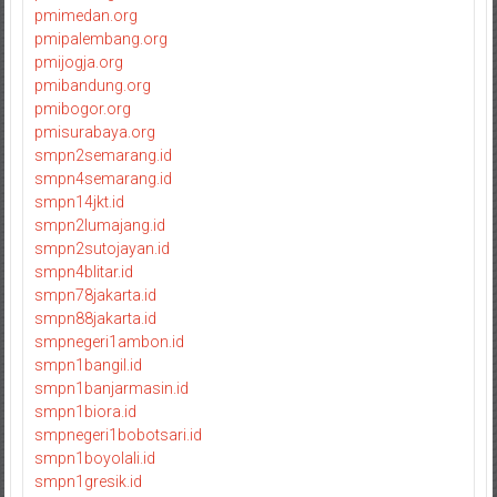
pmimedan.org
pmipalembang.org
pmijogja.org
pmibandung.org
pmibogor.org
pmisurabaya.org
smpn2semarang.id
smpn4semarang.id
smpn14jkt.id
smpn2lumajang.id
smpn2sutojayan.id
smpn4blitar.id
smpn78jakarta.id
smpn88jakarta.id
smpnegeri1ambon.id
smpn1bangil.id
smpn1banjarmasin.id
smpn1biora.id
smpnegeri1bobotsari.id
smpn1boyolali.id
smpn1gresik.id