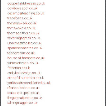
copperfielddresses.co.uk
cowboysspot.co.uk
decemberteaching.co.uk
traceloans.co.uk
thenewsweek.co.uk
thecakewala.co.uk
thomson-thorn.co.uk
wrestlingagrees.co.uk
underneathfoiled.co.uk
spanosconcerns.co.uk
telecomblue.co.uk
house-of-hampers.co.uk
yumekanzashi.co.uk
fatnanas.co.uk
emilykatedesign.co.uk
crossfelloutdoors.co.uk
yorkroadreconditioned.co.uk
rfrankoutdoors.co.uk
teaparentrepeat.co.uk
thegenerationhub.co.uk
talkingmagpie.co.uk