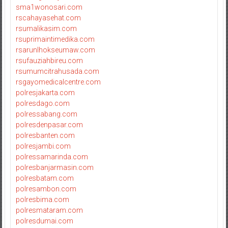
sma1wonosari.com
rscahayasehat.com
rsumalikasim.com
rsuprimaintimedika.com
rsarunlhokseumaw.com
rsufauziahbireu.com
rsumumcitrahusada.com
rsgayomedicalcentre.com
polresjakarta.com
polresdago.com
polressabang.com
polresdenpasar.com
polresbanten.com
polresjambi.com
polressamarinda.com
polresbanjarmasin.com
polresbatam.com
polresambon.com
polresbima.com
polresmataram.com
polresdumai.com