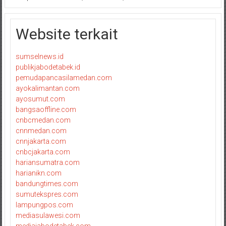
Website terkait
sumselnews.id
publikjabodetabek.id
pemudapancasilamedan.com
ayokalimantan.com
ayosumut.com
bangsaoffline.com
cnbcmedan.com
cnnmedan.com
cnnjakarta.com
cnbcjakarta.com
hariansumatra.com
harianikn.com
bandungtimes.com
sumutekspres.com
lampungpos.com
mediasulawesi.com
mediajabodetabek.com