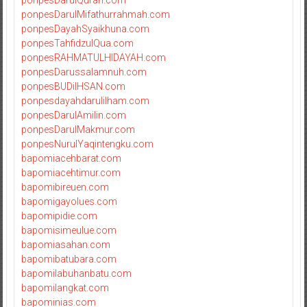
ponpesDarulMifathurrahmah.com
ponpesDayahSyaikhuna.com
ponpesTahfidzulQua.com
ponpesRAHMATULHIDAYAH.com
ponpesDarussalamnuh.com
ponpesBUDiIHSAN.com
ponpesdayahdarulilham.com
ponpesDarulAmilin.com
ponpesDarulMakmur.com
ponpesNurulYaqintengku.com
bapomiacehbarat.com
bapomiacehtimur.com
bapomibireuen.com
bapomigayolues.com
bapomipidie.com
bapomisimeulue.com
bapomiasahan.com
bapomibatubara.com
bapomilabuhanbatu.com
bapomilangkat.com
bapominias.com