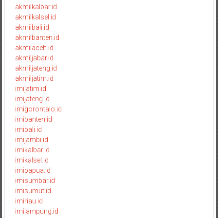
akmilkalbar.id
akmilkalsel.id
akmilbali.id
akmilbanten.id
akmilaceh.id
akmiljabar.id
akmiljateng.id
akmiljatim.id
imijatim.id
imijateng.id
imigorontalo.id
imibanten.id
imibali.id
imijambi.id
imikalbar.id
imikalsel.id
imipapua.id
imisumbar.id
imisumut.id
imiriau.id
imilampung.id