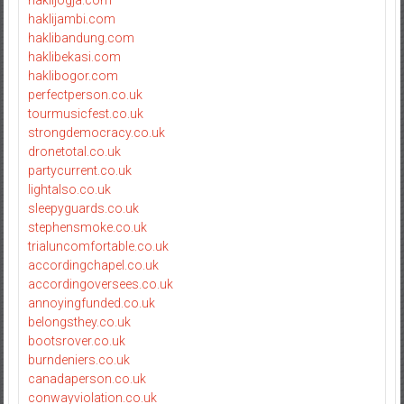
haklijambi.com
haklibandung.com
haklibekasi.com
haklibogor.com
perfectperson.co.uk
tourmusicfest.co.uk
strongdemocracy.co.uk
dronetotal.co.uk
partycurrent.co.uk
lightalso.co.uk
sleepyguards.co.uk
stephensmoke.co.uk
trialuncomfortable.co.uk
accordingchapel.co.uk
accordingoversees.co.uk
annoyingfunded.co.uk
belongsthey.co.uk
bootsrover.co.uk
burndeniers.co.uk
canadaperson.co.uk
conwayviolation.co.uk