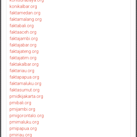
konikalbar.org
faktamedan.org
faktamalang.org
faktabali.org
faktaaceh.org
faktajambi.org
faktajabar.org
faktajateng.org
faktajatim.org
faktakalbar.org
faktariau.org
faktapapua.org
faktamaluku.org
faktasumut.org
pmidkijakarta.org
pmibali.org
pmijambi.org
pmigorontalo.org
pmimaluku.org
pmipapua.org
pmiriau.org