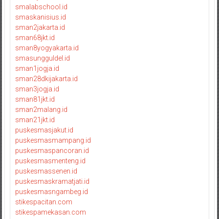
smalabschool.id
smaskanisius.id
sman2jakarta.id
sman68jkt.id
sman8yogyakarta.id
smasungguldel.id
sman1jogja.id
sman28dkijakarta.id
sman3jogja.id
sman81jkt.id
sman2malang.id
sman21jkt.id
puskesmasjakut.id
puskesmasmampang.id
puskesmaspancoran.id
puskesmasmenteng.id
puskesmassenen.id
puskesmaskramatjati.id
puskesmasngambeg.id
stikespacitan.com
stikespamekasan.com