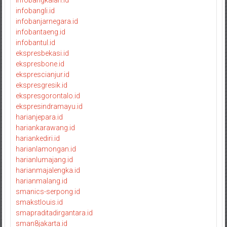
infobangli.id
infobanjarnegara.id
infobantaeng.id
infobantul.id
ekspresbekasi.id
ekspresbone.id
eksprescianjur.id
ekspresgresik.id
ekspresgorontalo.id
ekspresindramayu.id
harianjepara.id
hariankarawang.id
hariankediri.id
harianlamongan.id
harianlumajang.id
harianmajalengka.id
harianmalang.id
smanics-serpong.id
smakstlouis.id
smapraditadirgantara.id
sman8jakarta.id