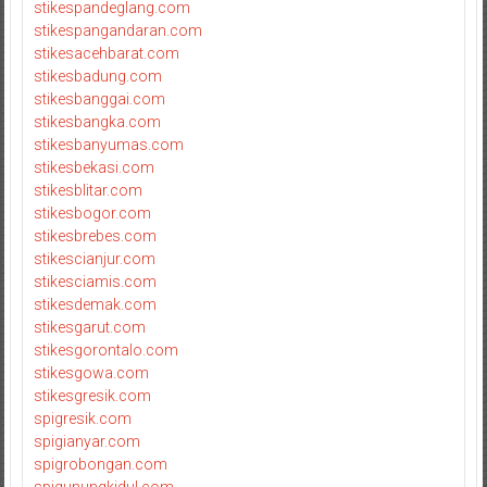
stikespandeglang.com
stikespangandaran.com
stikesacehbarat.com
stikesbadung.com
stikesbanggai.com
stikesbangka.com
stikesbanyumas.com
stikesbekasi.com
stikesblitar.com
stikesbogor.com
stikesbrebes.com
stikescianjur.com
stikesciamis.com
stikesdemak.com
stikesgarut.com
stikesgorontalo.com
stikesgowa.com
stikesgresik.com
spigresik.com
spigianyar.com
spigrobongan.com
spigunungkidul.com