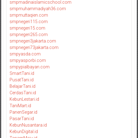
smpmadinaislamicschool.com
smpmuhammadiyah36.com
smpmuttaqien.com
smpnegeri115.com
smpnegeri15.com
smpnegeri265.com
smpnegeri3jakarta.com
smpnegeri73jakarta.com
smpyasda.com
smpyasporbi.com
smpypialbayan.com
SmartTani.id
PusatTani.id
BelajarTani.id
CerdasTani.id
KebunLestari.id
TaniMart.id
PanenSegar.id
PasarTani.id
KebunNusantara.id
KebunDigital.id
TanamMaju.id