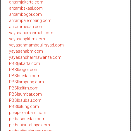
antamjakarta.com
antambekasi.com
antambogor.com
antampalembang.com
antammedan.com
yayasanarrohmah.com
yayasanpkbm.com
yayasanmambaulirsyad.com
yayasanabm.com
yayasandharmawanita.com
PBSIjakarta.com
PBSIbogor.com
PBSImedan.com
PBSIlampung.com
PBSIkaltim.com
PBSIsumbar.com
PBSIbaubau.com
PBSIbitung.com
pbsipekanbaru.com
perbasimedan.com
perbasisurabaya.com
perbasibanjarbaru.com