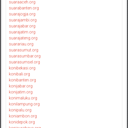
suaraaceh.org
suarabanten.org
suarajogja.org
suarajambi.org
suarajabar.org
suarajatim.org
suarajateng.org
suarariau.org
suarasumut.org
suarasumbar.org
suarasumsel.org
konibekasi.org
konibali.org
konibanten.org
konijabar.org
konijatim.org
konimaluku.org
konilampung.org
konipalu.org
koniambon.org
konidepok.org
konisurabaya.org