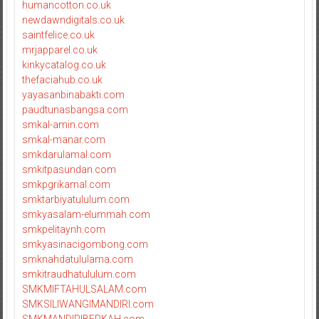
humancotton.co.uk
newdawndigitals.co.uk
saintfelice.co.uk
mrjapparel.co.uk
kinkycatalog.co.uk
thefaciahub.co.uk
yayasanbinabakti.com
paudtunasbangsa.com
smkal-amin.com
smkal-manar.com
smkdarulamal.com
smkitpasundan.com
smkpgrikamal.com
smktarbiyatululum.com
smkyasalam-elummah.com
smkpelitaynh.com
smkyasinacigombong.com
smknahdatululama.com
smkitraudhatululum.com
SMKMIFTAHULSALAM.com
SMKSILIWANGIMANDIRI.com
SMKMANDIRIBERKAH.com