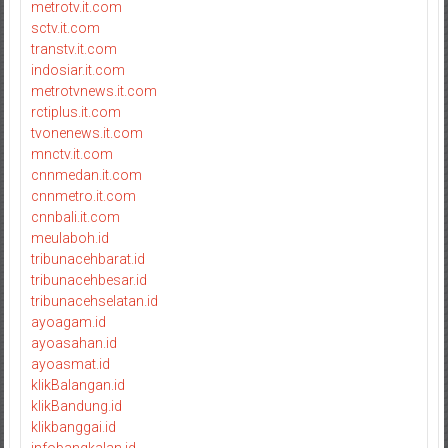
metrotv.it.com
sctv.it.com
transtv.it.com
indosiar.it.com
metrotvnews.it.com
rctiplus.it.com
tvonenews.it.com
mnctv.it.com
cnnmedan.it.com
cnnmetro.it.com
cnnbali.it.com
meulaboh.id
tribunacehbarat.id
tribunacehbesar.id
tribunacehselatan.id
ayoagam.id
ayoasahan.id
ayoasmat.id
klikBalangan.id
klikBandung.id
klikbanggai.id
infobangkalan.id