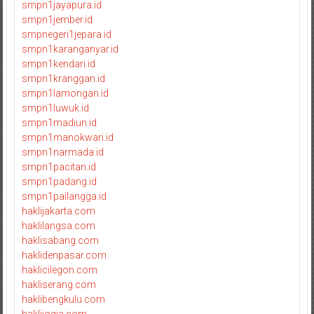
smpn1jayapura.id
smpn1jember.id
smpnegeri1jepara.id
smpn1karanganyar.id
smpn1kendari.id
smpn1kranggan.id
smpn1lamongan.id
smpn1luwuk.id
smpn1madiun.id
smpn1manokwari.id
smpn1narmada.id
smpn1pacitan.id
smpn1padang.id
smpn1pailangga.id
haklijakarta.com
haklilangsa.com
haklisabang.com
haklidenpasar.com
haklicilegon.com
hakliserang.com
haklibengkulu.com
haklijogja.com