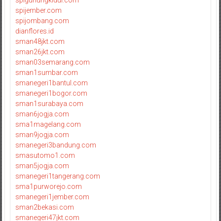
spijember.com
spijombang.com
dianflores.id
sman48jkt.com
sman26jkt.com
sman03semarang.com
sman1sumbar.com
smanegeri1bantul.com
smanegeri1bogor.com
sman1surabaya.com
sman6jogja.com
sma1magelang.com
sman9jogja.com
smanegeri3bandung.com
smasutomo1.com
sman5jogja.com
smanegeri1tangerang.com
sma1purworejo.com
smanegeri1jember.com
sman2bekasi.com
smanegeri47jkt.com