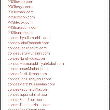
PRSIbekasi.com
PRSIbogor.com
PRSIcimahi.com
PRSIcirebon.com
PRSIdepok.com
PRSIsukabumi.com
PRSIbanjar.com
ponpesIhyaUlumuddin.com
ponpesJabalRahmah.com
ponpesDarulKhairat.com
ponpesDarulMuhsinin.com
ponpesNurulHudas.com
ponpesMadinatuddiniyahBabul.com
ponpesInsanMadani.com
ponpesBaitilHikmah.com
ponpesDarulHidayahul.com
ponpesMafatihussaadah.com
ponpesRaudhatulAla.com
ponpesLiqaurrahmah.com
ponpesBabulUlum.com
ponpesThariqunNajah.com
ponpesDarulQuran.com