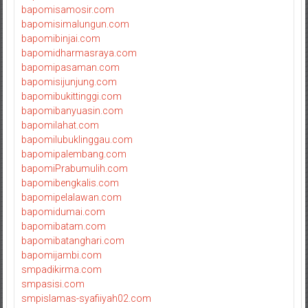
bapomisamosir.com
bapomisimalungun.com
bapomibinjai.com
bapomidharmasraya.com
bapomipasaman.com
bapomisijunjung.com
bapomibukittinggi.com
bapomibanyuasin.com
bapomilahat.com
bapomilubuklinggau.com
bapomipalembang.com
bapomiPrabumulih.com
bapomibengkalis.com
bapomipelalawan.com
bapomidumai.com
bapomibatam.com
bapomibatanghari.com
bapomijambi.com
smpadikirma.com
smpasisi.com
smpislamas-syafiiyah02.com