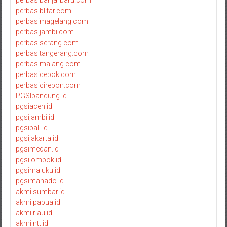
perbasiblitar.com
perbasimagelang.com
perbasijambi.com
perbasiserang.com
perbasitangerang.com
perbasimalang.com
perbasidepok.com
perbasicirebon.com
PGSIbandung.id
pgsiaceh.id
pgsijambi.id
pgsibali.id
pgsijakarta.id
pgsimedan.id
pgsilombok.id
pgsimaluku.id
pgsimanado.id
akmilsumbar.id
akmilpapua.id
akmilriau.id
akmilntt.id