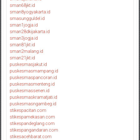
sman68jkt.id
sman8yogyakarta.id
smasungguldel.id
sman1jogja.id
sman28dkijakarta.id
sman3jogja.id
sman81jkt.id
sman2malang.id
sman21jkt.id
puskesmasjakut.id
puskesmasmampang.id
puskesmaspancoran.id
puskesmasmenteng.id
puskesmassenen.id
puskesmaskramatjati.id
puskesmasngambeg.id
stikespacitan.com
stikespamekasan.com
stikespandeglang.com
stikespangandaran.com
stikesacehbarat.com