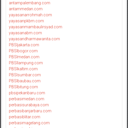
antampalembang.com
antammedan.com
yayasanarrohmah.com
yayasanpkbm.com
yayasanmambaulirsyad.com
yayasanabm.com
yayasandharmawanita.com
PBSIjakarta.com
PBSIbogor.com
PBSImedan.com
PBSIlampung.com
PBSIkaltim.com
PBSIsumbar.com
PBSIbaubau.com
PBSIbitung.com
pbsipekanbaru.com
perbasimedan.com
perbasisurabaya.com
perbasibanjarbaru.com
perbasiblitar.com
perbasimagelang.com