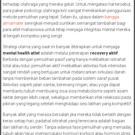
terhadap olahraga yang mereka geluti. Untuk mengatasi hal tersebut,
para pakar psikologi olahraga kini sangat menekankan penggunaan
metode pemulihan yang tepat. Selain itu, upaya dalam
bangga
almamater
seringkali menjadi suntikan semangat tambahan bagi
para atlet mahasiswa untuk tetap menjaga integritas mental mereka
di tengah kompetisi yang sengit.
Strategi utama yang saat ini banyak diterapkan untuk menjaga
mental health atlet
adalah melalui penerapan
recovery aktif
.
Berbeda dengan pemulihan pasif yang hanya melibatkan istirahat
total atau tidur, pemulihan aktif melibatkan aktivitas fisik intensitas
sangat rendah yang bertujuan untuk melancarkan sirkulasi darah
tanpa memberikan beban tambahan pada sistem saraf pusat.
Aktivitas seperti jalan santai, berenang ringan, atau yoga dapat
membantu tubuh membuang sisa-sisa metabolisme seperti asam
laktat dengan lebih cepat, sekaligus memberikan efek relaksasi pada
pikiran yang tegang setelah menghadapi sesi latihan yang kompetitif.
Banyak atlet yang merasa bersalah jika mereka tidak berlatih dengan
keras setiap hari, padahal istirahat yang terencana adalah bagian
dari latihan itu sendiri. Tanpa adanya fase pemulihan yang memadai,
tubuh akan terus memproduksi hormon kortisol atau hormon stres