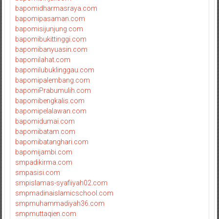
bapomidharmasraya.com
bapomipasaman.com
bapomisijunjung.com
bapomibukittinggi.com
bapomibanyuasin.com
bapomilahat.com
bapomilubuklinggau.com
bapomipalembang.com
bapomiPrabumulih.com
bapomibengkalis.com
bapomipelalawan.com
bapomidumai.com
bapomibatam.com
bapomibatanghari.com
bapomijambi.com
smpadikirma.com
smpasisi.com
smpislamas-syafiiyah02.com
smpmadinaislamicschool.com
smpmuhammadiyah36.com
smpmuttaqien.com