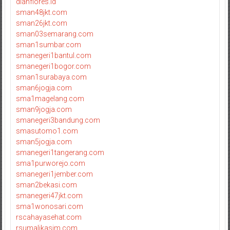
dianflores.id
sman48jkt.com
sman26jkt.com
sman03semarang.com
sman1sumbar.com
smanegeri1bantul.com
smanegeri1bogor.com
sman1surabaya.com
sman6jogja.com
sma1magelang.com
sman9jogja.com
smanegeri3bandung.com
smasutomo1.com
sman5jogja.com
smanegeri1tangerang.com
sma1purworejo.com
smanegeri1jember.com
sman2bekasi.com
smanegeri47jkt.com
sma1wonosari.com
rscahayasehat.com
rsumalikasim.com