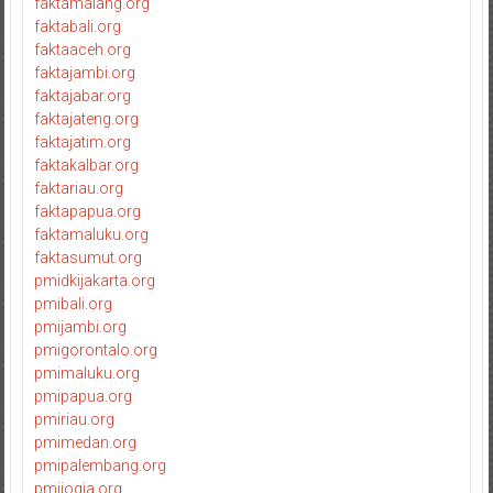
faktamalang.org
faktabali.org
faktaaceh.org
faktajambi.org
faktajabar.org
faktajateng.org
faktajatim.org
faktakalbar.org
faktariau.org
faktapapua.org
faktamaluku.org
faktasumut.org
pmidkijakarta.org
pmibali.org
pmijambi.org
pmigorontalo.org
pmimaluku.org
pmipapua.org
pmiriau.org
pmimedan.org
pmipalembang.org
pmijogja.org