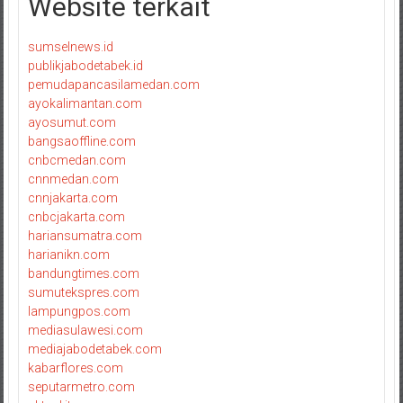
Website terkait
sumselnews.id
publikjabodetabek.id
pemudapancasilamedan.com
ayokalimantan.com
ayosumut.com
bangsaoffline.com
cnbcmedan.com
cnnmedan.com
cnnjakarta.com
cnbcjakarta.com
hariansumatra.com
harianikn.com
bandungtimes.com
sumutekspres.com
lampungpos.com
mediasulawesi.com
mediajabodetabek.com
kabarflores.com
seputarmetro.com