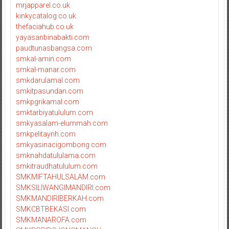
mrjapparel.co.uk
kinkycatalog.co.uk
thefaciahub.co.uk
yayasanbinabakti.com
paudtunasbangsa.com
smkal-amin.com
smkal-manar.com
smkdarulamal.com
smkitpasundan.com
smkpgrikamal.com
smktarbiyatululum.com
smkyasalam-elummah.com
smkpelitaynh.com
smkyasinacigombong.com
smknahdatululama.com
smkitraudhatululum.com
SMKMIFTAHULSALAM.com
SMKSILIWANGIMANDIRI.com
SMKMANDIRIBERKAH.com
SMKCBTBEKASI.com
SMKMANAROFA.com