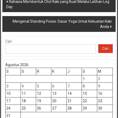
Navigasi
Rahasia Membentuk Otot Kaki yang Kuat Melalui Latihan Leg
Day
pos
Mengenal Standing Poses: Dasar Yoga Untuk Kekuatan Kaki
Anda
Cari
Cari
Agustus 2026
S
S
R
K
J
S
M
1
2
3
4
5
6
7
8
9
10
11
12
13
14
15
16
17
18
19
20
21
22
23
24
25
26
27
28
29
30
31