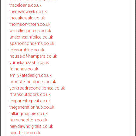
traceloans.co.uk
thenewsweek.co.uk
thecakewala.co.uk
thomson-thorn.co.uk
wrestlingagrees.co.uk
underneathfoiled.co.uk
spanosconcerns.co.uk
telecomblue.co.uk
house-of-hampers.co.uk
yumekanzashi.co.uk
fatnanas.co.uk
emilykatedesign.co.uk
crossfelloutdoors.co.uk
yorkroadreconditioned.co.uk
rfrankoutdoors.co.uk
teaparentrepeat.co.uk
thegenerationhub.co.uk
talkingmagpie.co.uk
humancotton.co.uk
newdawndigitals.co.uk
saintfelice.co.uk