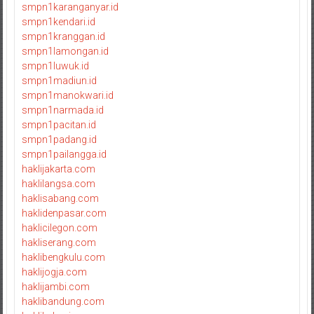
smpn1karanganyar.id
smpn1kendari.id
smpn1kranggan.id
smpn1lamongan.id
smpn1luwuk.id
smpn1madiun.id
smpn1manokwari.id
smpn1narmada.id
smpn1pacitan.id
smpn1padang.id
smpn1pailangga.id
haklijakarta.com
haklilangsa.com
haklisabang.com
haklidenpasar.com
haklicilegon.com
hakliserang.com
haklibengkulu.com
haklijogja.com
haklijambi.com
haklibandung.com