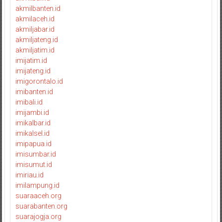
akmilbanten.id
akmilaceh.id
akmiljabar.id
akmiljateng.id
akmiljatim.id
imijatim.id
imijateng.id
imigorontalo.id
imibanten.id
imibali.id
imijambi.id
imikalbar.id
imikalsel.id
imipapua.id
imisumbar.id
imisumut.id
imiriau.id
imilampung.id
suaraaceh.org
suarabanten.org
suarajogja.org