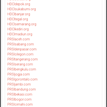
HDCIdepok.org
HDCIsukabumi.org
HDCIbanjar.org
HDCItegal.org
HDCIsemarang.org
HDCIkediri.org
HDCImadiun.org
PRSIaceh.com
PRSIsabang.com
PRSIdenpasar.com
PRSIcilegon.com
PRSItangerang.com
PRSIserang.com
PRSIbengkulu.com
PRSIjogja.com
PRSIgorontalo.com
PRSIjambi.com
PRSIbandung.com
PRSIbekasi.com
PRSIbogor.com
PRSIcimahi.com