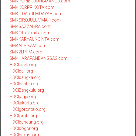
SMKPGRIBOJONGMANGU.com
SMKKORPRIKOTA.com
SMKITDARULHIDAYAH.com
SMKSIROJULUMMAH.com
SMKSAZZAHRA.com
SMKCitaTeknika.com
SMKKARYAUNCINTA.com
SMKALHIKAM.com
SMK2LPPM.com
SMKHARAPANBANGSA2.com
HDCIaceh.org
HDCIbali.org
HDCIbangka.org
HDCIbanten.org
HDCIBengkulu.org
HDCIjogja.org
HDCIjakarta.org
HDCIgorontalo.org
HDCIjambi.org
HDCIbandung.org
HDCIbogor.org
HDCIbekasi.org