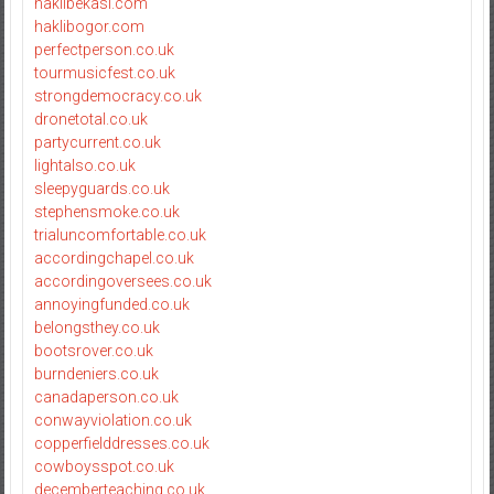
haklibekasi.com
haklibogor.com
perfectperson.co.uk
tourmusicfest.co.uk
strongdemocracy.co.uk
dronetotal.co.uk
partycurrent.co.uk
lightalso.co.uk
sleepyguards.co.uk
stephensmoke.co.uk
trialuncomfortable.co.uk
accordingchapel.co.uk
accordingoversees.co.uk
annoyingfunded.co.uk
belongsthey.co.uk
bootsrover.co.uk
burndeniers.co.uk
canadaperson.co.uk
conwayviolation.co.uk
copperfielddresses.co.uk
cowboysspot.co.uk
decemberteaching.co.uk