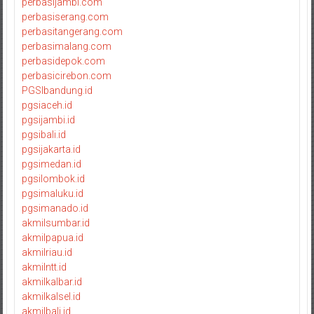
perbasijambi.com
perbasiserang.com
perbasitangerang.com
perbasimalang.com
perbasidepok.com
perbasicirebon.com
PGSIbandung.id
pgsiaceh.id
pgsijambi.id
pgsibali.id
pgsijakarta.id
pgsimedan.id
pgsilombok.id
pgsimaluku.id
pgsimanado.id
akmilsumbar.id
akmilpapua.id
akmilriau.id
akmilntt.id
akmilkalbar.id
akmilkalsel.id
akmilbali.id