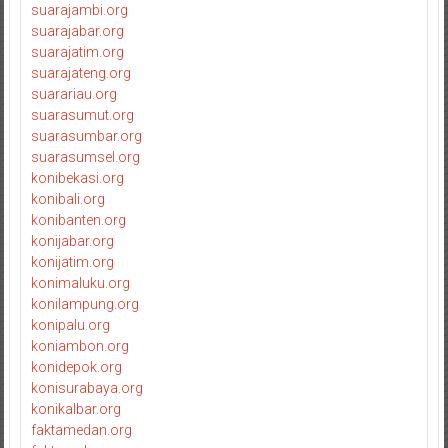
suarajambi.org
suarajabar.org
suarajatim.org
suarajateng.org
suarariau.org
suarasumut.org
suarasumbar.org
suarasumsel.org
konibekasi.org
konibali.org
konibanten.org
konijabar.org
konijatim.org
konimaluku.org
konilampung.org
konipalu.org
koniambon.org
konidepok.org
konisurabaya.org
konikalbar.org
faktamedan.org