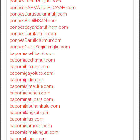
ponpesTahfidzulQua.com
ponpesRAHMATULHIDAYAH.com
ponpesDarussalamnuh.com
ponpesBUDiIHSAN.com
ponpesdayahdarulilham.com
ponpesDarulAmilin.com
ponpesDarulMakmur.com
ponpesNurulYaqintengku.com
bapomiacehbarat.com
bapomiacehtimur.com
bapomibireuen.com
bapomigayolues.com
bapomipidie.com
bapomisimeulue.com
bapomiasahan.com
bapomibatubara.com
bapomilabuhanbatu.com
bapomilangkat.com
bapominias.com
bapomisamosir.com
bapomisimalungun.com
bapomibinjai.com