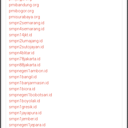
pmibandung.org
pmibogor.org
pmisurabaya.org
smpn2semarang.id
smpn4semarang.id
smpn14jkt.id
smpn2lumajang.id
smpn2sutojayan.id
smpn4blitar.id
smpn78jakarta.id
smpn88jakarta.id
smpnegeri1ambon.id
smpn1bangil.id
smpn1banjarmasin.id
smpn1biora.id
smpnegeri1bobotsari.id
smpn1boyolali.id
smpn1gresik.id
smpn1jayapura.id
smpn1jember.id
smpnegeri1jepara.id