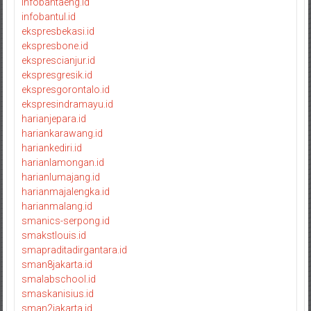
infobantaeng.id
infobantul.id
ekspresbekasi.id
ekspresbone.id
eksprescianjur.id
ekspresgresik.id
ekspresgorontalo.id
ekspresindramayu.id
harianjepara.id
hariankarawang.id
hariankediri.id
harianlamongan.id
harianlumajang.id
harianmajalengka.id
harianmalang.id
smanics-serpong.id
smakstlouis.id
smapraditadirgantara.id
sman8jakarta.id
smalabschool.id
smaskanisius.id
sman2jakarta.id