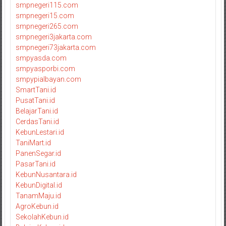
smpnegeri115.com
smpnegeri15.com
smpnegeri265.com
smpnegeri3jakarta.com
smpnegeri73jakarta.com
smpyasda.com
smpyasporbi.com
smpypialbayan.com
SmartTani.id
PusatTani.id
BelajarTani.id
CerdasTani.id
KebunLestari.id
TaniMart.id
PanenSegar.id
PasarTani.id
KebunNusantara.id
KebunDigital.id
TanamMaju.id
AgroKebun.id
SekolahKebun.id