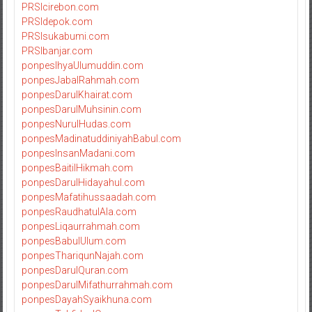
PRSIcirebon.com
PRSIdepok.com
PRSIsukabumi.com
PRSIbanjar.com
ponpesIhyaUlumuddin.com
ponpesJabalRahmah.com
ponpesDarulKhairat.com
ponpesDarulMuhsinin.com
ponpesNurulHudas.com
ponpesMadinatuddiniyahBabul.com
ponpesInsanMadani.com
ponpesBaitilHikmah.com
ponpesDarulHidayahul.com
ponpesMafatihussaadah.com
ponpesRaudhatulAla.com
ponpesLiqaurrahmah.com
ponpesBabulUlum.com
ponpesThariqunNajah.com
ponpesDarulQuran.com
ponpesDarulMifathurrahmah.com
ponpesDayahSyaikhuna.com