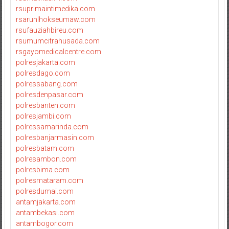
rsuprimaintimedika.com
rsarunlhokseumaw.com
rsufauziahbireu.com
rsumumcitrahusada.com
rsgayomedicalcentre.com
polresjakarta.com
polresdago.com
polressabang.com
polresdenpasar.com
polresbanten.com
polresjambi.com
polressamarinda.com
polresbanjarmasin.com
polresbatam.com
polresambon.com
polresbima.com
polresmataram.com
polresdumai.com
antamjakarta.com
antambekasi.com
antambogor.com