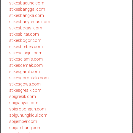
stikesbadung.com
stikesbanggai.com
stikesbangka.com
stikesbanyumas.com
stikesbekasi.com
stikesblitar.com
stikesbogor.com
stikesbrebes.com
stikescianjur.com
stikesciamis.com
stikesdemak.com
stikesgarut.com
stikesgorontalo.com
stikesgowa.com
stikesgresik.com
spigresik.com
spigianyar.com
spigrobongan.com
spigunungkidul.com
spijember.com
spijombang.com