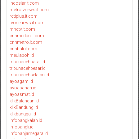
indosiar.it.com
metrotvnews.it.com
rctiplus.it.com
tvonenews.it.com
mnctv.it.com
cnnmedan.it.com
cnnmetro.it.com
cnnbali.it.com
meulaboh.id
tribunacehbarat.id
tribunacehbesar.id
tribunacehselatan.id
ayoagam.id
ayoasahan.id
ayoasmat.id
klikBalangan.id
klikBandung.id
klikbanggai.id
infobangkalan.id
infobangli.id
infobanjarnegara.id