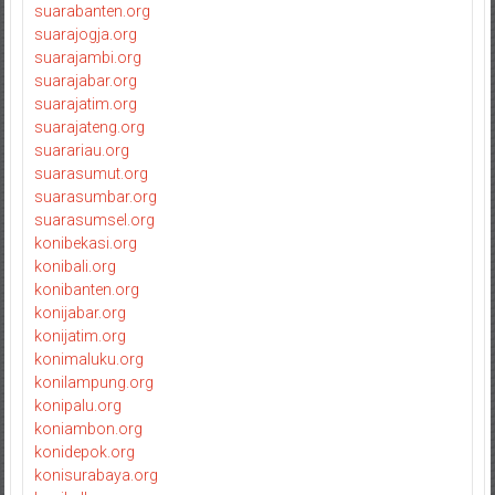
suarabanten.org
suarajogja.org
suarajambi.org
suarajabar.org
suarajatim.org
suarajateng.org
suarariau.org
suarasumut.org
suarasumbar.org
suarasumsel.org
konibekasi.org
konibali.org
konibanten.org
konijabar.org
konijatim.org
konimaluku.org
konilampung.org
konipalu.org
koniambon.org
konidepok.org
konisurabaya.org