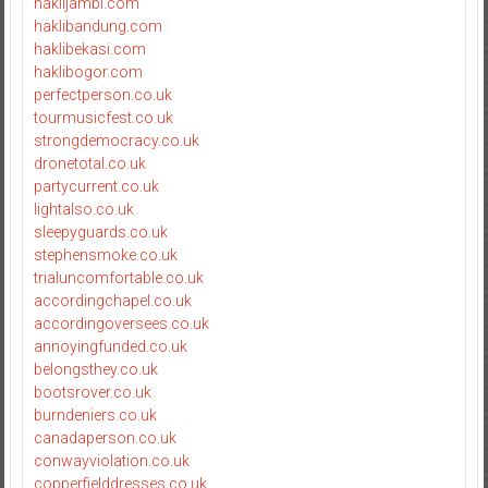
haklijambi.com
haklibandung.com
haklibekasi.com
haklibogor.com
perfectperson.co.uk
tourmusicfest.co.uk
strongdemocracy.co.uk
dronetotal.co.uk
partycurrent.co.uk
lightalso.co.uk
sleepyguards.co.uk
stephensmoke.co.uk
trialuncomfortable.co.uk
accordingchapel.co.uk
accordingoversees.co.uk
annoyingfunded.co.uk
belongsthey.co.uk
bootsrover.co.uk
burndeniers.co.uk
canadaperson.co.uk
conwayviolation.co.uk
copperfielddresses.co.uk