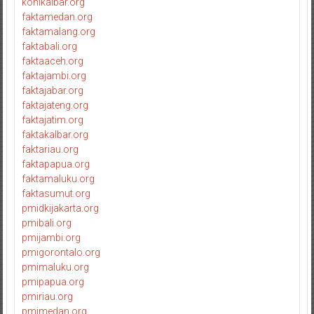
konikalbar.org
faktamedan.org
faktamalang.org
faktabali.org
faktaaceh.org
faktajambi.org
faktajabar.org
faktajateng.org
faktajatim.org
faktakalbar.org
faktariau.org
faktapapua.org
faktamaluku.org
faktasumut.org
pmidkijakarta.org
pmibali.org
pmijambi.org
pmigorontalo.org
pmimaluku.org
pmipapua.org
pmiriau.org
pmimedan.org