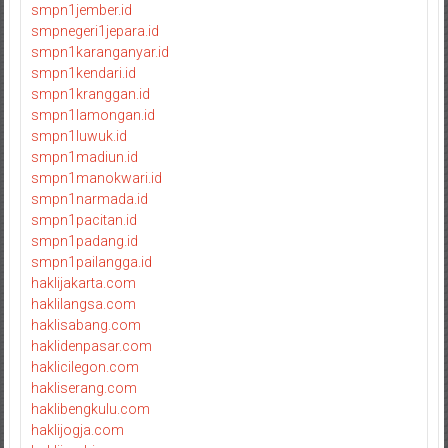
smpn1jember.id
smpnegeri1jepara.id
smpn1karanganyar.id
smpn1kendari.id
smpn1kranggan.id
smpn1lamongan.id
smpn1luwuk.id
smpn1madiun.id
smpn1manokwari.id
smpn1narmada.id
smpn1pacitan.id
smpn1padang.id
smpn1pailangga.id
haklijakarta.com
haklilangsa.com
haklisabang.com
haklidenpasar.com
haklicilegon.com
hakliserang.com
haklibengkulu.com
haklijogja.com