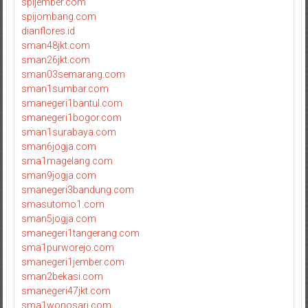
spijember.com
spijombang.com
dianflores.id
sman48jkt.com
sman26jkt.com
sman03semarang.com
sman1sumbar.com
smanegeri1bantul.com
smanegeri1bogor.com
sman1surabaya.com
sman6jogja.com
sma1magelang.com
sman9jogja.com
smanegeri3bandung.com
smasutomo1.com
sman5jogja.com
smanegeri1tangerang.com
sma1purworejo.com
smanegeri1jember.com
sman2bekasi.com
smanegeri47jkt.com
sma1wonosari.com