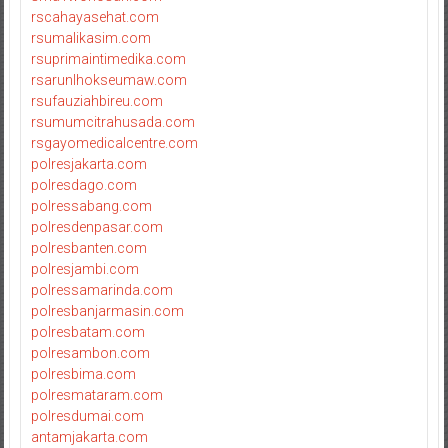
rscahayasehat.com
rsumalikasim.com
rsuprimaintimedika.com
rsarunlhokseumaw.com
rsufauziahbireu.com
rsumumcitrahusada.com
rsgayomedicalcentre.com
polresjakarta.com
polresdago.com
polressabang.com
polresdenpasar.com
polresbanten.com
polresjambi.com
polressamarinda.com
polresbanjarmasin.com
polresbatam.com
polresambon.com
polresbima.com
polresmataram.com
polresdumai.com
antamjakarta.com