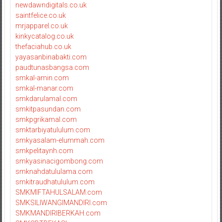
newdawndigitals.co.uk
saintfelice.co.uk
mrjapparel.co.uk
kinkycatalog.co.uk
thefaciahub.co.uk
yayasanbinabakti.com
paudtunasbangsa.com
smkal-amin.com
smkal-manar.com
smkdarulamal.com
smkitpasundan.com
smkpgrikamal.com
smktarbiyatululum.com
smkyasalam-elummah.com
smkpelitaynh.com
smkyasinacigombong.com
smknahdatululama.com
smkitraudhatululum.com
SMKMIFTAHULSALAM.com
SMKSILIWANGIMANDIRI.com
SMKMANDIRIBERKAH.com