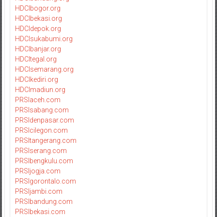
HDCIbogor.org
HDCIbekasi.org
HDCIdepok.org
HDCIsukabumi.org
HDCIbanjar.org
HDCItegal.org
HDCIsemarang.org
HDCIkediri.org
HDCImadiun.org
PRSIaceh.com
PRSIsabang.com
PRSIdenpasar.com
PRSIcilegon.com
PRSItangerang.com
PRSIserang.com
PRSIbengkulu.com
PRSIjogja.com
PRSIgorontalo.com
PRSIjambi.com
PRSIbandung.com
PRSIbekasi.com