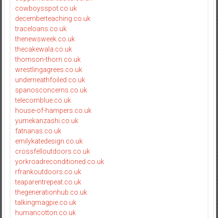
cowboysspot.co.uk
decemberteaching.co.uk
traceloans.co.uk
thenewsweek.co.uk
thecakewala.co.uk
thomson-thorn.co.uk
wrestlingagrees.co.uk
underneathfoiled.co.uk
spanosconcerns.co.uk
telecomblue.co.uk
house-of-hampers.co.uk
yumekanzashi.co.uk
fatnanas.co.uk
emilykatedesign.co.uk
crossfelloutdoors.co.uk
yorkroadreconditioned.co.uk
rfrankoutdoors.co.uk
teaparentrepeat.co.uk
thegenerationhub.co.uk
talkingmagpie.co.uk
humancotton.co.uk