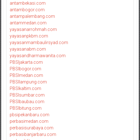
antambekasi.com
antambogor.com
antampalembang.com
antammedan.com
yayasanarrohmah.com
yayasanpkbm.com
yayasanmambaulirsyad.com
yayasanabm.com
yayasandharmawanita.com
PBSIjakarta.com
PBSIbogor.com
PBSImedan.com
PBSIlampung.com
PBSIkaltim.com
PBSIsumbar.com
PBSIbaubau.com
PBSIbitung.com
pbsipekanbaru.com
perbasimedan.com
perbasisurabaya.com
perbasibanjarbaru.com