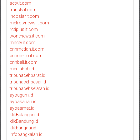
sctv.it.com
transtv.it.com
indosiar.it.com
metrotvnews.it.com
rctiplus.it.com
tvonenews.it.com
mnctv.it.com
cnnmedan.it.com
cnnmetro.it.com
cnnbali.it.com
meulaboh.id
tribunacehbarat.id
tribunacehbesar.id
tribunacehselatan.id
ayoagam.id
ayoasahan.id
ayoasmat.id
klikBalangan.id
klikBandung.id
klikbanggai.id
infobangkalan.id