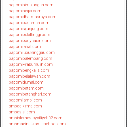
bapomisimalungun.com
bapomibinjai.com
bapomidharmasraya.com
bapomipasaman.com
bapomisijunjung.com
bapomibukittinggi.com
bapomibanyuasin.com
bapomilahat.com
bapomilubuklinggau.com
bapomipalembang.com
bapomiPrabumulih.com
bapomibengkalis.com
bapomipelalawan.com
bapomidumai.com
bapomibatam.com
bapomibatanghari.com
bapomijambi.com
smpadikirma.com
smpasisi.com
smpislamas-syafiiyah02.com
smpmadinaislamicschool.com