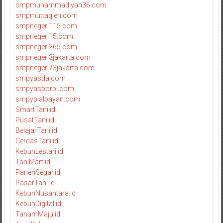
smpmuhammadiyah36.com
smpmuttaqien.com
smpnegeri115.com
smpnegeri15.com
smpnegeri265.com
smpnegeri3jakarta.com
smpnegeri73jakarta.com
smpyasda.com
smpyasporbi.com
smpypialbayan.com
SmartTani.id
PusatTani.id
BelajarTani.id
CerdasTani.id
KebunLestari.id
TaniMart.id
PanenSegar.id
PasarTani.id
KebunNusantara.id
KebunDigital.id
TanamMaju.id