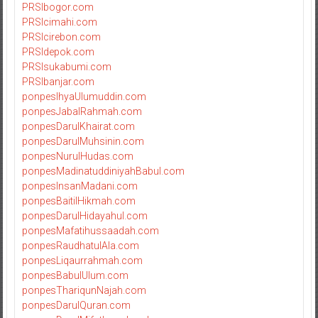
PRSIbogor.com
PRSIcimahi.com
PRSIcirebon.com
PRSIdepok.com
PRSIsukabumi.com
PRSIbanjar.com
ponpesIhyaUlumuddin.com
ponpesJabalRahmah.com
ponpesDarulKhairat.com
ponpesDarulMuhsinin.com
ponpesNurulHudas.com
ponpesMadinatuddiniyahBabul.com
ponpesInsanMadani.com
ponpesBaitilHikmah.com
ponpesDarulHidayahul.com
ponpesMafatihussaadah.com
ponpesRaudhatulAla.com
ponpesLiqaurrahmah.com
ponpesBabulUlum.com
ponpesThariqunNajah.com
ponpesDarulQuran.com