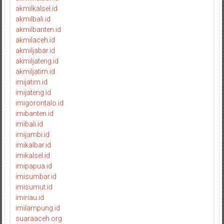
akmilkalsel.id
akmilbali.id
akmilbanten.id
akmilaceh.id
akmiljabar.id
akmiljateng.id
akmiljatim.id
imijatim.id
imijateng.id
imigorontalo.id
imibanten.id
imibali.id
imijambi.id
imikalbar.id
imikalsel.id
imipapua.id
imisumbar.id
imisumut.id
imiriau.id
imilampung.id
suaraaceh.org