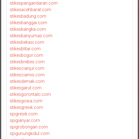
stikespangandaran.com
stikesacehbarat.com
stikesbadung.com
stikesbanggai.com
stikesbangka.com
stikesbanyumas.com
stikesbekasi.com
stikesblitar.com
stikesbogor.com
stikesbrebes.com
stikescianjur.com
stikesciamis.com
stikesdemak.com
stikesgarut.com
stikesgorontalo.com
stikesgowa.com
stikesgresik.com
spigresik.com
spigianyar.com
spigrobongan.com
spigunungkidul.com