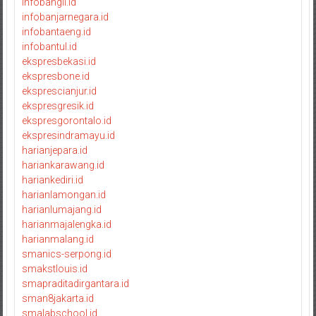
infobangli.id
infobanjarnegara.id
infobantaeng.id
infobantul.id
ekspresbekasi.id
ekspresbone.id
eksprescianjur.id
ekspresgresik.id
ekspresgorontalo.id
ekspresindramayu.id
harianjepara.id
hariankarawang.id
hariankediri.id
harianlamongan.id
harianlumajang.id
harianmajalengka.id
harianmalang.id
smanics-serpong.id
smakstlouis.id
smapraditadirgantara.id
sman8jakarta.id
smalabschool.id