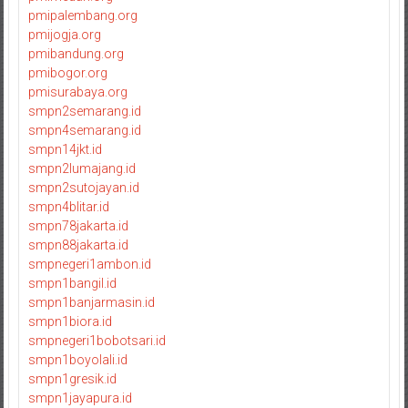
pmipalembang.org
pmijogja.org
pmibandung.org
pmibogor.org
pmisurabaya.org
smpn2semarang.id
smpn4semarang.id
smpn14jkt.id
smpn2lumajang.id
smpn2sutojayan.id
smpn4blitar.id
smpn78jakarta.id
smpn88jakarta.id
smpnegeri1ambon.id
smpn1bangil.id
smpn1banjarmasin.id
smpn1biora.id
smpnegeri1bobotsari.id
smpn1boyolali.id
smpn1gresik.id
smpn1jayapura.id