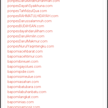
ponpesDarulMifathurrahmah.com
ponpesDayahSyaikhuna.com
ponpesTahfidzulQua.com
ponpesRAHMATULHIDAYAH.com
ponpesDarussalamnuh.com
ponpesBUDiIHSAN.com
ponpesdayahdarulilham.com
ponpesDarulAmilin.com
ponpesDarulMakmur.com
ponpesNurulYaqintengku.com
bapomiacehbarat.com
bapomiacehtimur.com
bapomibireuen.com
bapomigayolues.com
bapomipidie.com
bapomisimeulue.com
bapomiasahan.com
bapomibatubara.com
bapomilabuhanbatu.com
bapomilangkat.com
bapominias.com
bapomisamosir.com