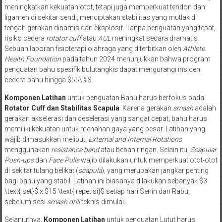
meningkatkan kekuatan otot, tetapi juga memperkuat tendon dan
ligamen di sekitar sendi, menciptakan stabilitas yang mutlak di
tengah gerakan dinamis dan eksplosif. Tanpa penguatan yang tepat,
risiko cedera
rotator cuff
atau
ACL
meningkat secara dramatis.
Sebuah laporan fisioterapi olahraga yang diterbitkan oleh
Athlete
Health Foundation
pada tahun 2024 menunjukkan bahwa program
penguatan bahu spesifik bulutangkis dapat mengurangi insiden
cedera bahu hingga $55\%$.
Komponen Latihan
untuk penguatan Bahu harus berfokus pada
Rotator Cuff dan Stabilitas Scapula
. Karena gerakan
smash
adalah
gerakan akselerasi dan deselerasi yang sangat cepat, bahu harus
memiliki kekuatan untuk menahan gaya yang besar. Latihan yang
wajib dimasukkan meliputi
External and Internal Rotations
menggunakan
resistance band
atau beban ringan. Selain itu,
Scapular
Push-ups
dan
Face Pulls
wajib dilakukan untuk memperkuat otot-otot
di sekitar tulang belikat (
scapula
), yang merupakan jangkar penting
bagi bahu yang stabil. Latihan ini biasanya dilakukan sebanyak $3
\text{ set}$ x $15 \text{ repetisi}$ setiap hari Senin dan Rabu,
sebelum sesi
smash drill
teknis dimulai.
Selanjutnya,
Komponen Latihan
untuk penguatan Lutut harus