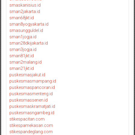
smaskanisius.id
sman2jakarta.id
sman68jkt.id
sman8yogyakarta.id
smasungguldel.id
sman1jogja.id
sman28dkijakarta.id
sman3jogja.id
sman81jkt.id
sman2malang.id
sman21jkt.id
puskesmasjakut.id
puskesmasmampang.id
puskesmaspancoran.id
puskesmasmenteng.id
puskesmassenen.id
puskesmaskramatjati.id
puskesmasngambeg.id
stikespacitan.com
stikespamekasan.com
stikespandeglang.com