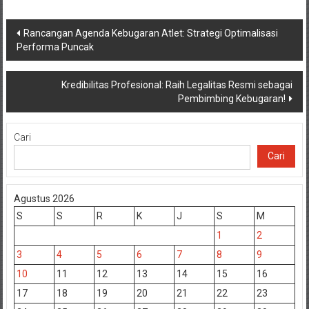
Navigasi
Rancangan Agenda Kebugaran Atlet: Strategi Optimalisasi
Performa Puncak
pos
Kredibilitas Profesional: Raih Legalitas Resmi sebagai
Pembimbing Kebugaran!
Cari
Cari
Agustus 2026
S
S
R
K
J
S
M
1
2
3
4
5
6
7
8
9
10
11
12
13
14
15
16
17
18
19
20
21
22
23