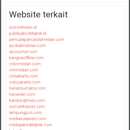
Website terkait
sumselnews.id
publikjabodetabek.id
pemudapancasilamedan.com
ayokalimantan.com
ayosumut.com
bangsaoffline.com
cnbcmedan.com
cnnmedan.com
cnnjakarta.com
cnbcjakarta.com
hariansumatra.com
harianikn.com
bandungtimes.com
sumutekspres.com
lampungpos.com
mediasulawesi.com
mediajabodetabek.com