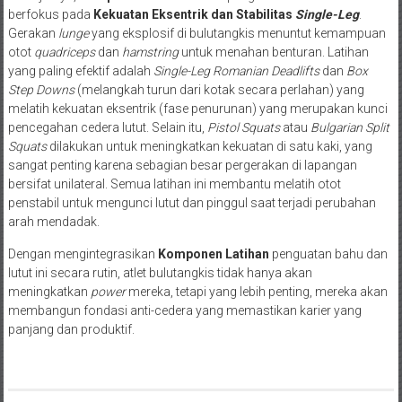
berfokus pada
Kekuatan Eksentrik dan Stabilitas
Single-Leg
.
Gerakan
lunge
yang eksplosif di bulutangkis menuntut kemampuan
otot
quadriceps
dan
hamstring
untuk menahan benturan. Latihan
yang paling efektif adalah
Single-Leg Romanian Deadlifts
dan
Box
Step Downs
(melangkah turun dari kotak secara perlahan) yang
melatih kekuatan eksentrik (fase penurunan) yang merupakan kunci
pencegahan cedera lutut. Selain itu,
Pistol Squats
atau
Bulgarian Split
Squats
dilakukan untuk meningkatkan kekuatan di satu kaki, yang
sangat penting karena sebagian besar pergerakan di lapangan
bersifat unilateral. Semua latihan ini membantu melatih otot
penstabil untuk mengunci lutut dan pinggul saat terjadi perubahan
arah mendadak.
Dengan mengintegrasikan
Komponen Latihan
penguatan bahu dan
lutut ini secara rutin, atlet bulutangkis tidak hanya akan
meningkatkan
power
mereka, tetapi yang lebih penting, mereka akan
membangun fondasi anti-cedera yang memastikan karier yang
panjang dan produktif.