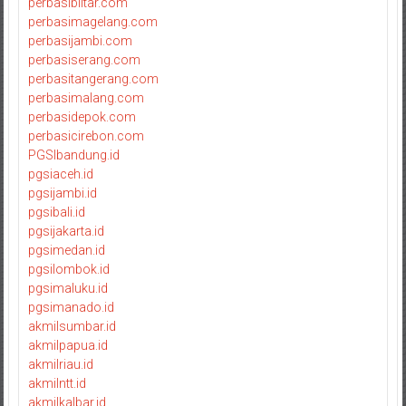
perbasiblitar.com
perbasimagelang.com
perbasijambi.com
perbasiserang.com
perbasitangerang.com
perbasimalang.com
perbasidepok.com
perbasicirebon.com
PGSIbandung.id
pgsiaceh.id
pgsijambi.id
pgsibali.id
pgsijakarta.id
pgsimedan.id
pgsilombok.id
pgsimaluku.id
pgsimanado.id
akmilsumbar.id
akmilpapua.id
akmilriau.id
akmilntt.id
akmilkalbar.id