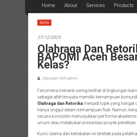
Home
About
Services
Products
Berita
27/12/2025
Olahraga Dan Retori
BAPOMI Aceh Besar 
Kelas?
Diposkan Oleh:admin
Fenomena menarik sering terlihat di lingkungan ka
sebagai atlet ternyata memiliki kemampuan komunik
Olahraga dan Retorika
menjadi topik yang hangat d
hanya unggul dalam kemampuan fisik. Namun, keny
secara konsisten menunjukkan performa akademis y
umum atau melakukan presentasi proyek penelitian.
Kunci utama dari kehebatan ini terletak pada pelati