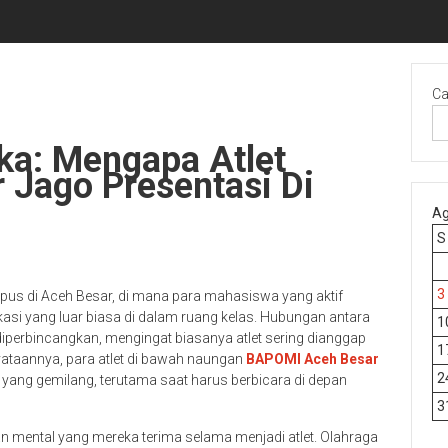
Ca
ka: Mengapa Atlet
Jago Presentasi Di
Ag
S
3
mpus di Aceh Besar, di mana para mahasiswa yang aktif
asi yang luar biasa di dalam ruang kelas. Hubungan antara
1
iperbincangkan, mengingat biasanya atlet sering dianggap
1
ataannya, para atlet di bawah naungan
BAPOMI Aceh Besar
2
ang gemilang, terutama saat harus berbicara di depan
3
han mental yang mereka terima selama menjadi atlet. Olahraga