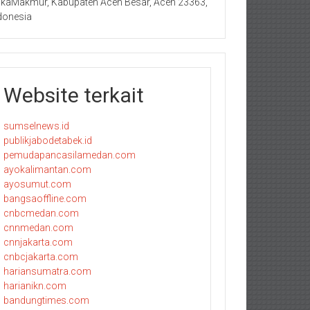
kaMakmur, Kabupaten Aceh Besar, Aceh 23363,
donesia
Website terkait
sumselnews.id
publikjabodetabek.id
pemudapancasilamedan.com
ayokalimantan.com
ayosumut.com
bangsaoffline.com
cnbcmedan.com
cnnmedan.com
cnnjakarta.com
cnbcjakarta.com
hariansumatra.com
harianikn.com
bandungtimes.com