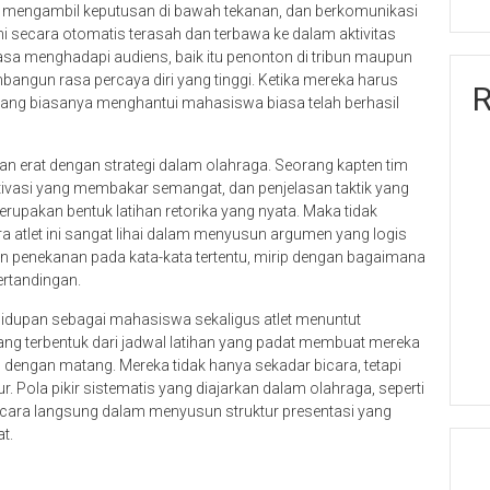
t, mengambil keputusan di bawah tekanan, dan berkomunikasi
ini secara otomatis terasah dan terbawa ke dalam aktivitas
asa menghadapi audiens, baik itu penonton di tribun maupun
angun rasa percaya diri yang tinggi. Ketika mereka harus
R
p yang biasanya menghantui mahasiswa biasa telah berhasil
aitan erat dengan strategi dalam olahraga. Seorang kapten tim
ivasi yang membakar semangat, dan penjelasan taktik yang
upakan bentuk latihan retorika yang nyata. Maka tidak
ra atlet ini sangat lihai dalam menyusun argumen yang logis
n penekanan pada kata-kata tertentu, mirip dengan bagaimana
rtandingan.
hidupan sebagai mahasiswa sekaligus atlet menuntut
ang terbentuk dari jadwal latihan yang padat membuat mereka
i
dengan matang. Mereka tidak hanya sekadar bicara, tetapi
. Pola pikir sistematis yang diajarkan dalam olahraga, seperti
secara langsung dalam menyusun struktur presentasi yang
t.