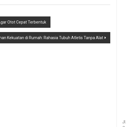
gar Otot Cepat Terbentuk
ihan Kekuatan di Rumah: Rahasia Tubuh Atletis Tanpa Alat
Jl