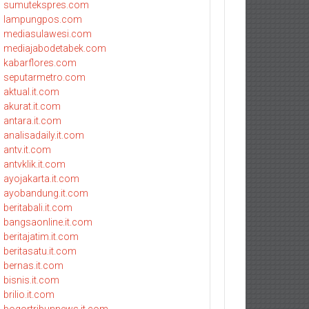
sumutekspres.com
lampungpos.com
mediasulawesi.com
mediajabodetabek.com
kabarflores.com
seputarmetro.com
aktual.it.com
akurat.it.com
antara.it.com
analisadaily.it.com
antv.it.com
antvklik.it.com
ayojakarta.it.com
ayobandung.it.com
beritabali.it.com
bangsaonline.it.com
beritajatim.it.com
beritasatu.it.com
bernas.it.com
bisnis.it.com
brilio.it.com