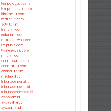
tempojogja.it.com
tempopapua.it.com
idntimes.it.com
metrotv.it.com
sctv.it.com
transtv.it.com
indosiar.it.com
metrotvnews.it.com
rctiplus.it.com
tvonenews.it.com
mnctv.it.com
cnnmedan.it.com
cnnmetro.it.com
cnnbali.it.com
meulaboh.id
tribunacehbarat.id
tribunacehbesar.id
tribunacehselatan.id
ayoagam.id
ayoasahan.id
ayoasmat.id