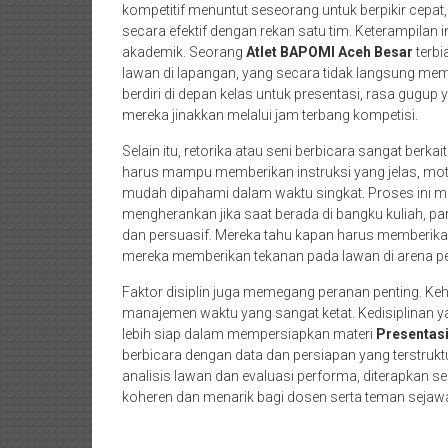
kompetitif menuntut seseorang untuk berpikir cepa
secara efektif dengan rekan satu tim. Keterampilan 
akademik. Seorang
Atlet BAPOMI Aceh Besar
terbi
lawan di lapangan, yang secara tidak langsung memb
berdiri di depan kelas untuk presentasi, rasa gugu
mereka jinakkan melalui jam terbang kompetisi.
Selain itu, retorika atau seni berbicara sangat berk
harus mampu memberikan instruksi yang jelas, mot
mudah dipahami dalam waktu singkat. Proses ini mer
mengherankan jika saat berada di bangku kuliah, pa
dan persuasif. Mereka tahu kapan harus memberika
mereka memberikan tekanan pada lawan di arena pe
Faktor disiplin juga memegang peranan penting. Ke
manajemen waktu yang sangat ketat. Kedisiplinan y
lebih siap dalam mempersiapkan materi
Presentas
berbicara dengan data dan persiapan yang terstruktur
analisis lawan dan evaluasi performa, diterapkan 
koheren dan menarik bagi dosen serta teman sejawa