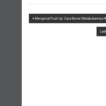
Navigasi
Mengenal Push Up: Cara Benar Melakukannya A
pos
Lat