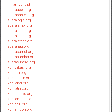
imilampung.id
suaraaceh.org
suarabanten.org
suarajogja.org
suarajambi.org
suarajabar.org
suarajatim.org
suarajateng.org
suarariau.org
suarasumut.org
suarasumbar.org
suarasumsel.org
konibekasi.org
konibali.org
konibanten.org
konijabar.org
konijatim.org
konimaluku.org
konilampung.org
konipalu.org
koniambon.org