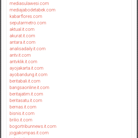
mediasulawesi.com
mediajabodetabek.com
kabarflores.com
seputarmetro.com
aktual.it.com
akurat.it.com
antara.it.com
analisadaily.it.com
antv.it.com
antvklik.it.com
ayojakarta.it.com
ayobandung.it.com
beritabali.it.com
bangsaonline.it.com
beritajatim.it.com
beritasatu.it.com
bernas.it.com
bisnis.it.com
brilio.it.com
bogortribunnews.it.com
jogjakompas.it.com