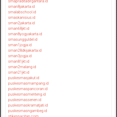
smapraditadirgantara.id
sman8jakarta.id
smalabschool.id
smaskanisius.id
sman2jakarta.id
sman68jkt.id
sman8yogyakarta.id
smasungguldel.id
sman1jogja.id
sman28dkijakarta.id
sman3jogja.id
sman81jkt.id
sman2malang.id
sman21jkt.id
puskesmasjakut.id
puskesmasmampang.id
puskesmaspancoran.id
puskesmasmenteng.id
puskesmassenen.id
puskesmaskramatjati.id
puskesmasngambeg.id
stikespacitan.com