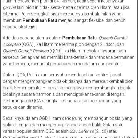
Putih menawarkan pion di c4. Namun, tidak seperti kebanyakan
gambit
lain, pion ini tidak serta-merta diterima oleh Hitam, atau jika
diterima, Putih seringkali bisa merebutnya kembali. Inilah yang
membuat
Pembukaan Ratu
menjadi sangat fleksibel dan penuh
nuansa strategis.
Ada dua cabang utama dalam
Pembukaan Ratu
:
Queen’s Gambit
Accepted
(QGA) jika Hitam menerima pion dengan 2…dxc4, dan
Queen’s Gambit Declined
(QGD) jika Hitam menolak tawaran pion
tersebut. Setiap variasi memiliki karakteristik dan rencana permainan
yang berbeda, menuntut pemahaman mendalam dari pecatur.
Dalam QGA, Putih akan berusaha mendapatkan kontrol pusat
dengan mengembangkan bidak-bidaknya dan merebut kembali pion
di c4. Sementara itu, Hitam akan berupaya mengembangkan bidak-
bidaknya secara harmonis dan menciptakan tekanan di tengah.
Pertarungan di QGA seringkali menghasilkan permainan yang
terbuka dan dinamis.
Sebaliknya, dalam QGD, Hitam cenderung membangun posisi yang
solid di tengah dan mempersiapkan serangan balik. Salah satu
variasi populer dalam QGD adalah
Slav Defense
(2…c6) atau
Orthodox Defense
(2…e6). Di sini, permainan cenderung lebih tertutup