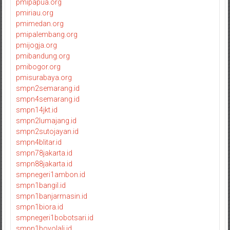
pmipapua.org
pmiriau.org
pmimedan.org
pmipalembang.org
pmijogja.org
pmibandung.org
pmibogor.org
pmisurabaya.org
smpn2semarang.id
smpn4semarang.id
smpn14jkt.id
smpn2lumajang.id
smpn2sutojayan.id
smpn4blitar.id
smpn78jakarta.id
smpn88jakarta.id
smpnegeri1ambon.id
smpn1bangil.id
smpn1banjarmasin.id
smpn1biora.id
smpnegeri1bobotsari.id
smpn1boyolali.id