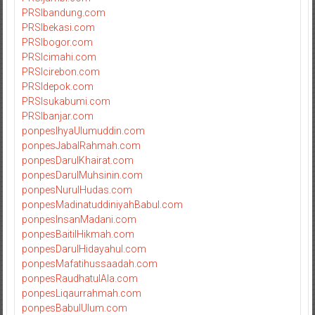
PRSIbandung.com
PRSIbekasi.com
PRSIbogor.com
PRSIcimahi.com
PRSIcirebon.com
PRSIdepok.com
PRSIsukabumi.com
PRSIbanjar.com
ponpesIhyaUlumuddin.com
ponpesJabalRahmah.com
ponpesDarulKhairat.com
ponpesDarulMuhsinin.com
ponpesNurulHudas.com
ponpesMadinatuddiniyahBabul.com
ponpesInsanMadani.com
ponpesBaitilHikmah.com
ponpesDarulHidayahul.com
ponpesMafatihussaadah.com
ponpesRaudhatulAla.com
ponpesLiqaurrahmah.com
ponpesBabulUlum.com