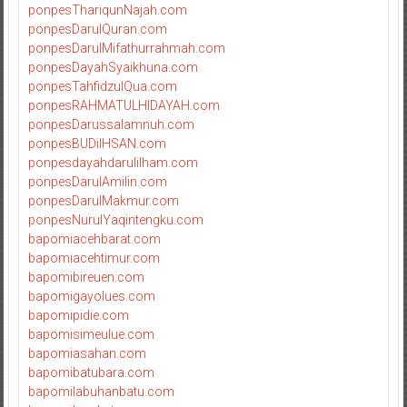
ponpesThariqunNajah.com
ponpesDarulQuran.com
ponpesDarulMifathurrahmah.com
ponpesDayahSyaikhuna.com
ponpesTahfidzulQua.com
ponpesRAHMATULHIDAYAH.com
ponpesDarussalamnuh.com
ponpesBUDiIHSAN.com
ponpesdayahdarulilham.com
ponpesDarulAmilin.com
ponpesDarulMakmur.com
ponpesNurulYaqintengku.com
bapomiacehbarat.com
bapomiacehtimur.com
bapomibireuen.com
bapomigayolues.com
bapomipidie.com
bapomisimeulue.com
bapomiasahan.com
bapomibatubara.com
bapomilabuhanbatu.com