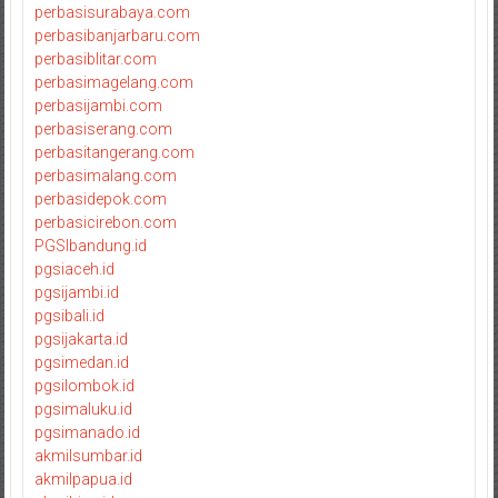
perbasisurabaya.com
perbasibanjarbaru.com
perbasiblitar.com
perbasimagelang.com
perbasijambi.com
perbasiserang.com
perbasitangerang.com
perbasimalang.com
perbasidepok.com
perbasicirebon.com
PGSIbandung.id
pgsiaceh.id
pgsijambi.id
pgsibali.id
pgsijakarta.id
pgsimedan.id
pgsilombok.id
pgsimaluku.id
pgsimanado.id
akmilsumbar.id
akmilpapua.id