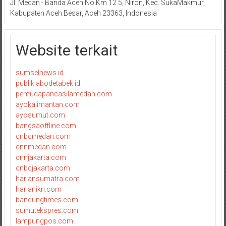
Jl. Medan - Banda Aceh No.Km 12 5, Niron, Kec. SukaMakmur,
Kabupaten Aceh Besar, Aceh 23363, Indonesia
Website terkait
sumselnews.id
publikjabodetabek.id
pemudapancasilamedan.com
ayokalimantan.com
ayosumut.com
bangsaoffline.com
cnbcmedan.com
cnnmedan.com
cnnjakarta.com
cnbcjakarta.com
hariansumatra.com
harianikn.com
bandungtimes.com
sumutekspres.com
lampungpos.com