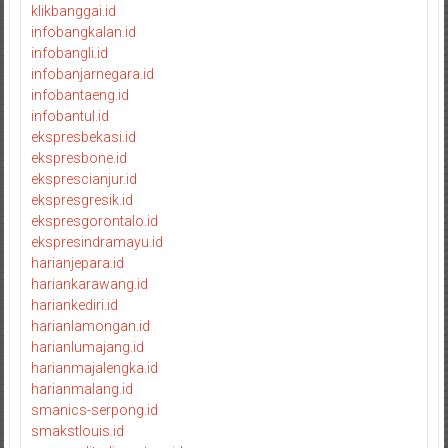
klikbanggai.id
infobangkalan.id
infobangli.id
infobanjarnegara.id
infobantaeng.id
infobantul.id
ekspresbekasi.id
ekspresbone.id
eksprescianjur.id
ekspresgresik.id
ekspresgorontalo.id
ekspresindramayu.id
harianjepara.id
hariankarawang.id
hariankediri.id
harianlamongan.id
harianlumajang.id
harianmajalengka.id
harianmalang.id
smanics-serpong.id
smakstlouis.id