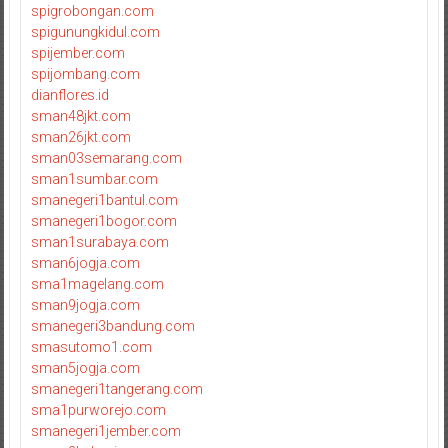
spigrobongan.com
spigunungkidul.com
spijember.com
spijombang.com
dianflores.id
sman48jkt.com
sman26jkt.com
sman03semarang.com
sman1sumbar.com
smanegeri1bantul.com
smanegeri1bogor.com
sman1surabaya.com
sman6jogja.com
sma1magelang.com
sman9jogja.com
smanegeri3bandung.com
smasutomo1.com
sman5jogja.com
smanegeri1tangerang.com
sma1purworejo.com
smanegeri1jember.com