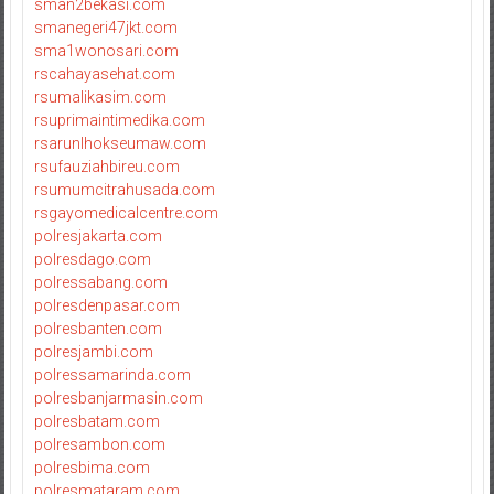
sman2bekasi.com
smanegeri47jkt.com
sma1wonosari.com
rscahayasehat.com
rsumalikasim.com
rsuprimaintimedika.com
rsarunlhokseumaw.com
rsufauziahbireu.com
rsumumcitrahusada.com
rsgayomedicalcentre.com
polresjakarta.com
polresdago.com
polressabang.com
polresdenpasar.com
polresbanten.com
polresjambi.com
polressamarinda.com
polresbanjarmasin.com
polresbatam.com
polresambon.com
polresbima.com
polresmataram.com