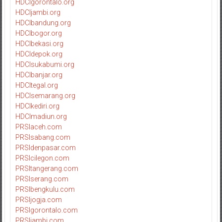
HDCIgorontalo.org
HDCIjambi.org
HDCIbandung.org
HDCIbogor.org
HDCIbekasi.org
HDCIdepok.org
HDCIsukabumi.org
HDCIbanjar.org
HDCItegal.org
HDCIsemarang.org
HDCIkediri.org
HDCImadiun.org
PRSIaceh.com
PRSIsabang.com
PRSIdenpasar.com
PRSIcilegon.com
PRSItangerang.com
PRSIserang.com
PRSIbengkulu.com
PRSIjogja.com
PRSIgorontalo.com
PRSIjambi.com