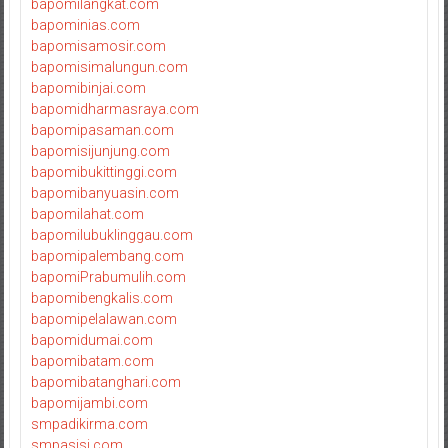
bapomilangkat.com
bapominias.com
bapomisamosir.com
bapomisimalungun.com
bapomibinjai.com
bapomidharmasraya.com
bapomipasaman.com
bapomisijunjung.com
bapomibukittinggi.com
bapomibanyuasin.com
bapomilahat.com
bapomilubuklinggau.com
bapomipalembang.com
bapomiPrabumulih.com
bapomibengkalis.com
bapomipelalawan.com
bapomidumai.com
bapomibatam.com
bapomibatanghari.com
bapomijambi.com
smpadikirma.com
smpasisi.com