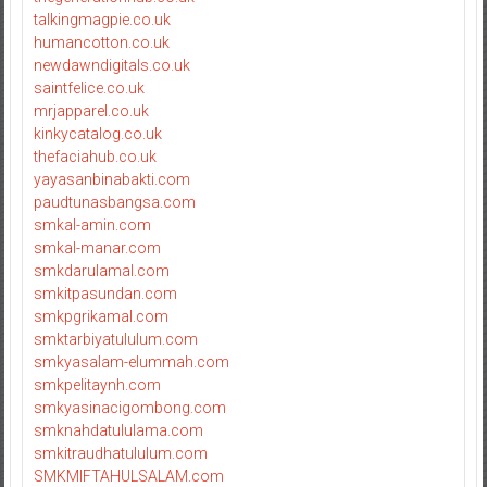
talkingmagpie.co.uk
humancotton.co.uk
newdawndigitals.co.uk
saintfelice.co.uk
mrjapparel.co.uk
kinkycatalog.co.uk
thefaciahub.co.uk
yayasanbinabakti.com
paudtunasbangsa.com
smkal-amin.com
smkal-manar.com
smkdarulamal.com
smkitpasundan.com
smkpgrikamal.com
smktarbiyatululum.com
smkyasalam-elummah.com
smkpelitaynh.com
smkyasinacigombong.com
smknahdatululama.com
smkitraudhatululum.com
SMKMIFTAHULSALAM.com