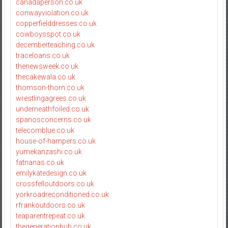
canadaperson.co.uk
conwayviolation.co.uk
copperfielddresses.co.uk
cowboysspot.co.uk
decemberteaching.co.uk
traceloans.co.uk
thenewsweek.co.uk
thecakewala.co.uk
thomson-thorn.co.uk
wrestlingagrees.co.uk
underneathfoiled.co.uk
spanosconcerns.co.uk
telecomblue.co.uk
house-of-hampers.co.uk
yumekanzashi.co.uk
fatnanas.co.uk
emilykatedesign.co.uk
crossfelloutdoors.co.uk
yorkroadreconditioned.co.uk
rfrankoutdoors.co.uk
teaparentrepeat.co.uk
thegenerationhub.co.uk