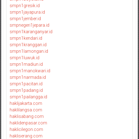
smpn1gresik.id
smpn1jayapura.id
smpn1jember.id
smpnegeri1jepara.id
smpn1karanganyar.id
smpn1kendari.id
smpn1kranggan.id
smpn1lamongan.id
smpn1luwuk.id
smpn1madiun.id
smpn1manokwari.id
smpn1narmada.id
smpn1pacitan.id
smpn1padang.id
smpn1pailangga.id
haklijakarta.com
haklilangsa.com
haklisabang.com
haklidenpasar.com
haklicilegon.com
hakliserang.com