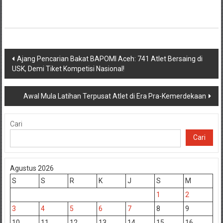
Navigasi
Ajang Pencarian Bakat BAPOMI Aceh: 741 Atlet Bersaing di
USK, Demi Tiket Kompetisi Nasional!
pos
Awal Mula Latihan Terpusat Atlet di Era Pra-Kemerdekaan
Cari
Cari
Agustus 2026
S
S
R
K
J
S
M
1
2
3
4
5
6
7
8
9
10
11
12
13
14
15
16