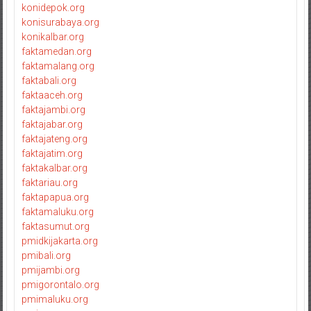
konidepok.org
konisurabaya.org
konikalbar.org
faktamedan.org
faktamalang.org
faktabali.org
faktaaceh.org
faktajambi.org
faktajabar.org
faktajateng.org
faktajatim.org
faktakalbar.org
faktariau.org
faktapapua.org
faktamaluku.org
faktasumut.org
pmidkijakarta.org
pmibali.org
pmijambi.org
pmigorontalo.org
pmimaluku.org