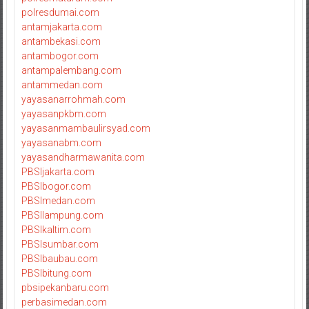
polresdumai.com
antamjakarta.com
antambekasi.com
antambogor.com
antampalembang.com
antammedan.com
yayasanarrohmah.com
yayasanpkbm.com
yayasanmambaulirsyad.com
yayasanabm.com
yayasandharmawanita.com
PBSIjakarta.com
PBSIbogor.com
PBSImedan.com
PBSIlampung.com
PBSIkaltim.com
PBSIsumbar.com
PBSIbaubau.com
PBSIbitung.com
pbsipekanbaru.com
perbasimedan.com