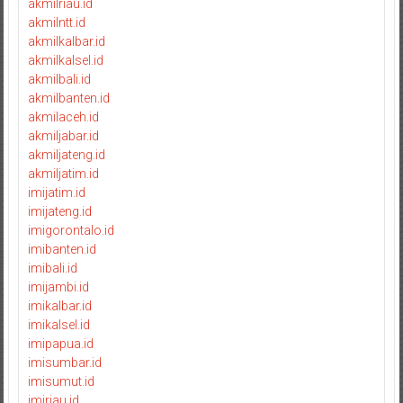
akmilriau.id
akmilntt.id
akmilkalbar.id
akmilkalsel.id
akmilbali.id
akmilbanten.id
akmilaceh.id
akmiljabar.id
akmiljateng.id
akmiljatim.id
imijatim.id
imijateng.id
imigorontalo.id
imibanten.id
imibali.id
imijambi.id
imikalbar.id
imikalsel.id
imipapua.id
imisumbar.id
imisumut.id
imiriau.id