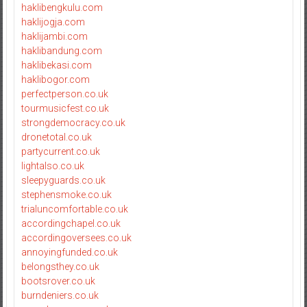
haklibengkulu.com
haklijogja.com
haklijambi.com
haklibandung.com
haklibekasi.com
haklibogor.com
perfectperson.co.uk
tourmusicfest.co.uk
strongdemocracy.co.uk
dronetotal.co.uk
partycurrent.co.uk
lightalso.co.uk
sleepyguards.co.uk
stephensmoke.co.uk
trialuncomfortable.co.uk
accordingchapel.co.uk
accordingoversees.co.uk
annoyingfunded.co.uk
belongsthey.co.uk
bootsrover.co.uk
burndeniers.co.uk