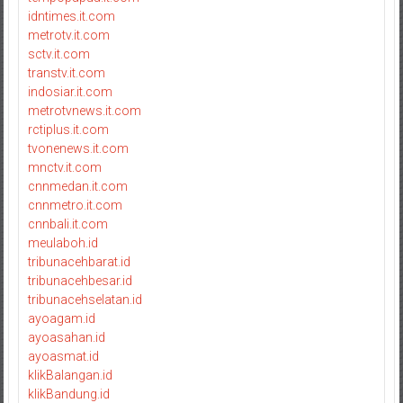
idntimes.it.com
metrotv.it.com
sctv.it.com
transtv.it.com
indosiar.it.com
metrotvnews.it.com
rctiplus.it.com
tvonenews.it.com
mnctv.it.com
cnnmedan.it.com
cnnmetro.it.com
cnnbali.it.com
meulaboh.id
tribunacehbarat.id
tribunacehbesar.id
tribunacehselatan.id
ayoagam.id
ayoasahan.id
ayoasmat.id
klikBalangan.id
klikBandung.id