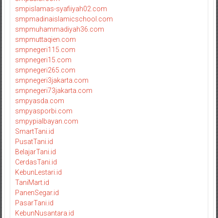
smpislamas-syafiiyah02.com
smpmadinaislamicschool.com
smpmuhammadiyah36.com
smpmuttaqien.com
smpnegeri115.com
smpnegeri15.com
smpnegeri265.com
smpnegeri3jakarta.com
smpnegeri73jakarta.com
smpyasda.com
smpyasporbi.com
smpypialbayan.com
SmartTani.id
PusatTani.id
BelajarTani.id
CerdasTani.id
KebunLestari.id
TaniMart.id
PanenSegar.id
PasarTani.id
KebunNusantara.id