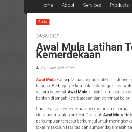
Home
About
Services
Products
Berita
24/06/2025
Awal Mula Latihan Te
Kemerdekaan
Diposkan Oleh:admin
Awal Mula
konsep latihan terpusat atlet di Indones
bangsa. Berbagai perkumpulan olahraga di masa itu
secara nasional.
Awal Mula
inisiatif ini menunjukk
bahkan di tengah keterbatasan dan dominasi kolonia
Pada era pra-kemerdekaan, perkumpulan olahraga se
etnis, agama, atau profesi. Di sinilah
Awal Mula
ide l
perkumpulan tersebut berkumpul untuk meningkatka
lokal, meskipun fasilitas dan sumber daya masih s