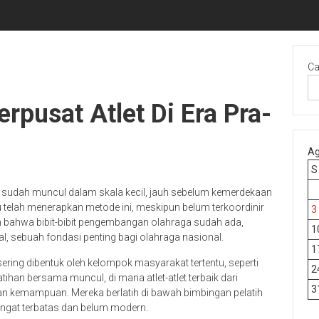
Ca
rpusat Atlet Di Era Pra-
Ag
S
ia sudah muncul dalam skala kecil, jauh sebelum kemerdekaan
 telah menerapkan metode ini, meskipun belum terkoordinir
3
an bahwa bibit-bibit pengembangan olahraga sudah ada,
1
l, sebuah fondasi penting bagi olahraga nasional.
1
ring dibentuk oleh kelompok masyarakat tertentu, seperti
2
atihan bersama muncul, di mana atlet-atlet terbaik dari
3
n kemampuan. Mereka berlatih di bawah bimbingan pelatih
angat terbatas dan belum modern.