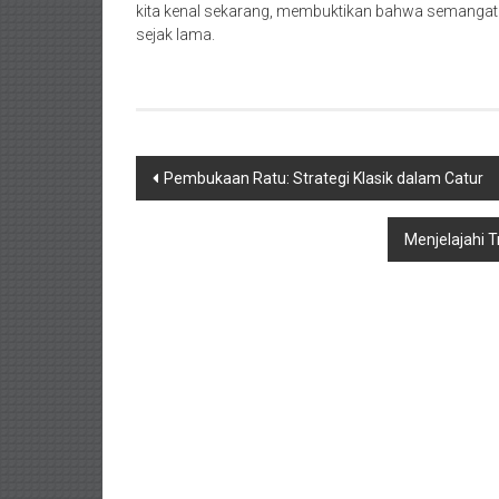
kita kenal sekarang, membuktikan bahwa semanga
sejak lama.
Navigasi
Pembukaan Ratu: Strategi Klasik dalam Catur
pos
Menjelajahi 