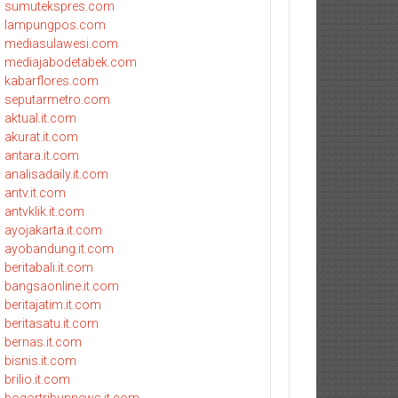
sumutekspres.com
lampungpos.com
mediasulawesi.com
mediajabodetabek.com
kabarflores.com
seputarmetro.com
aktual.it.com
akurat.it.com
antara.it.com
analisadaily.it.com
antv.it.com
antvklik.it.com
ayojakarta.it.com
ayobandung.it.com
beritabali.it.com
bangsaonline.it.com
beritajatim.it.com
beritasatu.it.com
bernas.it.com
bisnis.it.com
brilio.it.com