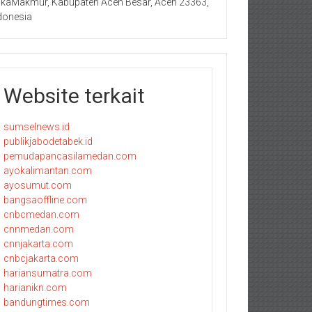
kaMakmur, Kabupaten Aceh Besar, Aceh 23363,
donesia
Website terkait
sumselnews.id
publikjabodetabek.id
pemudapancasilamedan.com
ayokalimantan.com
ayosumut.com
bangsaoffline.com
cnbcmedan.com
cnnmedan.com
cnnjakarta.com
cnbcjakarta.com
hariansumatra.com
harianikn.com
bandungtimes.com