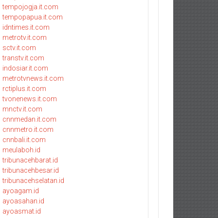
tempojogja.it.com
tempopapua.it.com
idntimes.it.com
metrotv.it.com
sctv.it.com
transtv.it.com
indosiar.it.com
metrotvnews.it.com
rctiplus.it.com
tvonenews.it.com
mnctv.it.com
cnnmedan.it.com
cnnmetro.it.com
cnnbali.it.com
meulaboh.id
tribunacehbarat.id
tribunacehbesar.id
tribunacehselatan.id
ayoagam.id
ayoasahan.id
ayoasmat.id