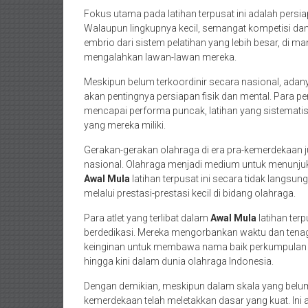
Fokus utama pada latihan terpusat ini adalah pers
Walaupun lingkupnya kecil, semangat kompetisi dan k
embrio dari sistem pelatihan yang lebih besar, di 
mengalahkan lawan-lawan mereka.
Meskipun belum terkoordinir secara nasional, ada
akan pentingnya persiapan fisik dan mental. Para 
mencapai performa puncak, latihan yang sistematis 
yang mereka miliki.
Gerakan-gerakan olahraga di era pra-kemerdekaan j
nasional. Olahraga menjadi medium untuk menunju
Awal Mula
latihan terpusat ini secara tidak langs
melalui prestasi-prestasi kecil di bidang olahraga.
Para atlet yang terlibat dalam
Awal Mula
latihan terp
berdedikasi. Mereka mengorbankan waktu dan tenaga
keinginan untuk membawa nama baik perkumpulan me
hingga kini dalam dunia olahraga Indonesia.
Dengan demikian, meskipun dalam skala yang belu
kemerdekaan telah meletakkan dasar yang kuat. Ini 