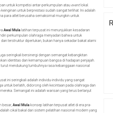
iapan untuk kompetisi antar-perkumpulan atau
event
lokal.
einginan untuk berprestasi sudah sangat terlihat. Ini adalah
mana para atlet berusaha semaksimal mungkin untuk
R
nya
Awal Mula
latihan terpusat ini menunjukkan kesadaran
pendiri perkumpulan olahraga menyadari bahwa untuk
dan terstruktur diperlukan, bukan hanya sekadar bakat alami
uga seringkali bersinergi dengan semangat kebangkitan
kkan identitas dan kemampuan bangsa di hadapan penjajah.
ung turut mendukung tumbuhnya rasa kebanggaan nasional
usat ini seringkali adalah individu-individu yang sangat
 untuk berlatih, didorong oleh kecintaan pada olahraga dan
reka. Semangat ini adalah warisan yang terus berlanjut
m besar,
Awal Mula
konsep latihan terpusat atlet di era pra-
adalah cikal bakal dari sistem pelatihan nasional modern yang