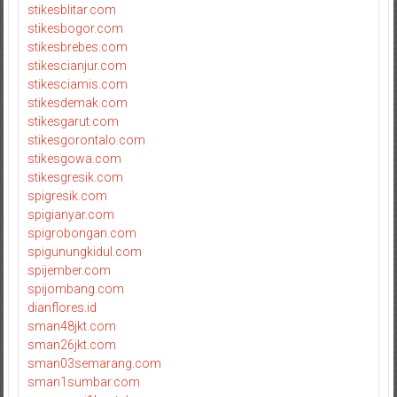
stikesblitar.com
stikesbogor.com
stikesbrebes.com
stikescianjur.com
stikesciamis.com
stikesdemak.com
stikesgarut.com
stikesgorontalo.com
stikesgowa.com
stikesgresik.com
spigresik.com
spigianyar.com
spigrobongan.com
spigunungkidul.com
spijember.com
spijombang.com
dianflores.id
sman48jkt.com
sman26jkt.com
sman03semarang.com
sman1sumbar.com