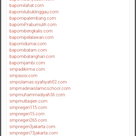
bapomilahat.com
bapomilubuklinggau.com
bapomipalembang.com
bapomiPrabumulih.com
bapomibengkalis.com
bapomipelalawan.com
bapomidumai.com
bapomibatam.com
bapomibatanghari.com
bapomijambi.com
smpadikirma.com
smpasisi.com
smpislamas-syafiiyah02.com
smpmadinaislamicschool.com
smpmuhammadiyah36.com
smpmuttaqien.com
smpnegeri115.com
smpnegeri15.com
smpnegeri265.com
smpnegeri3jakarta.com
smpnegeri73jakarta.com