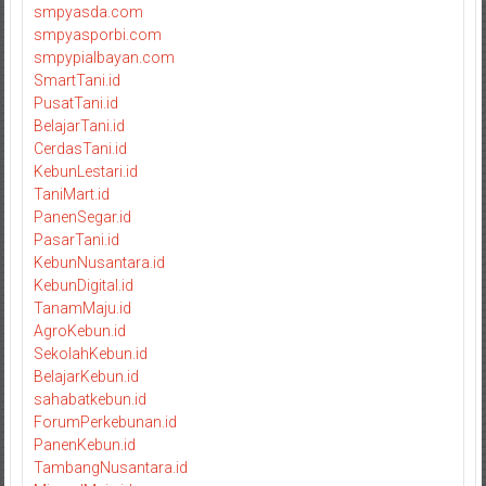
smpyasda.com
smpyasporbi.com
smpypialbayan.com
SmartTani.id
PusatTani.id
BelajarTani.id
CerdasTani.id
KebunLestari.id
TaniMart.id
PanenSegar.id
PasarTani.id
KebunNusantara.id
KebunDigital.id
TanamMaju.id
AgroKebun.id
SekolahKebun.id
BelajarKebun.id
sahabatkebun.id
ForumPerkebunan.id
PanenKebun.id
TambangNusantara.id