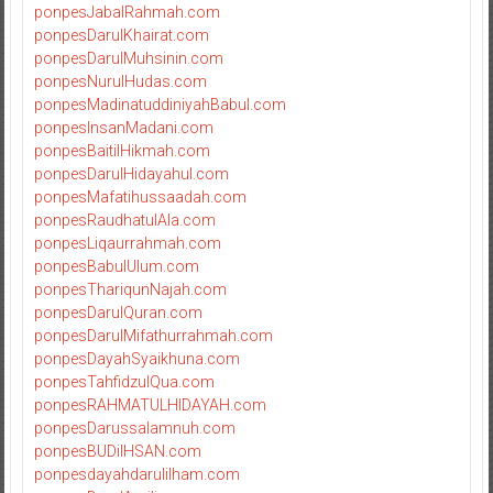
ponpesJabalRahmah.com
ponpesDarulKhairat.com
ponpesDarulMuhsinin.com
ponpesNurulHudas.com
ponpesMadinatuddiniyahBabul.com
ponpesInsanMadani.com
ponpesBaitilHikmah.com
ponpesDarulHidayahul.com
ponpesMafatihussaadah.com
ponpesRaudhatulAla.com
ponpesLiqaurrahmah.com
ponpesBabulUlum.com
ponpesThariqunNajah.com
ponpesDarulQuran.com
ponpesDarulMifathurrahmah.com
ponpesDayahSyaikhuna.com
ponpesTahfidzulQua.com
ponpesRAHMATULHIDAYAH.com
ponpesDarussalamnuh.com
ponpesBUDiIHSAN.com
ponpesdayahdarulilham.com