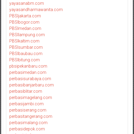
yayasanabm.com
yayasandharmawanita.com
PBSIjakarta.com
PBSIbogor.com
PBSImedan.com
PBSIlampung.com
PBSIkaltim.com
PBSIsumbar.com
PBSIbaubau.com
PBSIbitung.com
pbsipekanbaru.com
perbasimedan.com
perbasisurabaya.com
perbasibanjarbaru.com
perbasiblitar.com
perbasimagelang.com
perbasijambi.com
perbasiserang.com
perbasitangerang.com
perbasimalang.com
perbasidepok.com