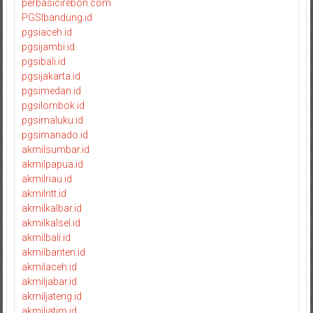
perbasicirebon.com
PGSIbandung.id
pgsiaceh.id
pgsijambi.id
pgsibali.id
pgsijakarta.id
pgsimedan.id
pgsilombok.id
pgsimaluku.id
pgsimanado.id
akmilsumbar.id
akmilpapua.id
akmilriau.id
akmilntt.id
akmilkalbar.id
akmilkalsel.id
akmilbali.id
akmilbanten.id
akmilaceh.id
akmiljabar.id
akmiljateng.id
akmiljatim.id