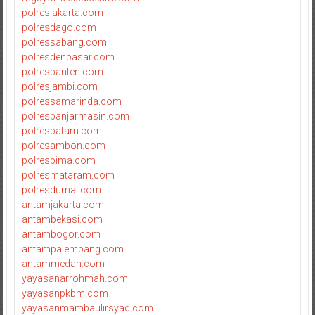
polresjakarta.com
polresdago.com
polressabang.com
polresdenpasar.com
polresbanten.com
polresjambi.com
polressamarinda.com
polresbanjarmasin.com
polresbatam.com
polresambon.com
polresbima.com
polresmataram.com
polresdumai.com
antamjakarta.com
antambekasi.com
antambogor.com
antampalembang.com
antammedan.com
yayasanarrohmah.com
yayasanpkbm.com
yayasanmambaulirsyad.com