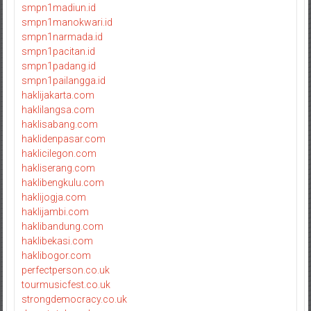
smpn1madiun.id
smpn1manokwari.id
smpn1narmada.id
smpn1pacitan.id
smpn1padang.id
smpn1pailangga.id
haklijakarta.com
haklilangsa.com
haklisabang.com
haklidenpasar.com
haklicilegon.com
hakliserang.com
haklibengkulu.com
haklijogja.com
haklijambi.com
haklibandung.com
haklibekasi.com
haklibogor.com
perfectperson.co.uk
tourmusicfest.co.uk
strongdemocracy.co.uk