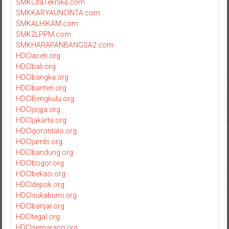
SMKCitaTeknika.com
SMKKARYAUNCINTA.com
SMKALHIKAM.com
SMK2LPPM.com
SMKHARAPANBANGSA2.com
HDCIaceh.org
HDCIbali.org
HDCIbangka.org
HDCIbanten.org
HDCIBengkulu.org
HDCIjogja.org
HDCIjakarta.org
HDCIgorontalo.org
HDCIjambi.org
HDCIbandung.org
HDCIbogor.org
HDCIbekasi.org
HDCIdepok.org
HDCIsukabumi.org
HDCIbanjar.org
HDCItegal.org
HDCIsemarang.org