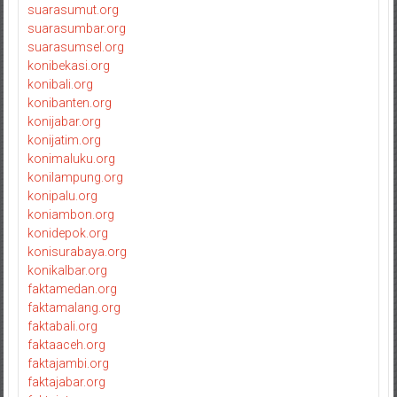
suarasumut.org
suarasumbar.org
suarasumsel.org
konibekasi.org
konibali.org
konibanten.org
konijabar.org
konijatim.org
konimaluku.org
konilampung.org
konipalu.org
koniambon.org
konidepok.org
konisurabaya.org
konikalbar.org
faktamedan.org
faktamalang.org
faktabali.org
faktaaceh.org
faktajambi.org
faktajabar.org