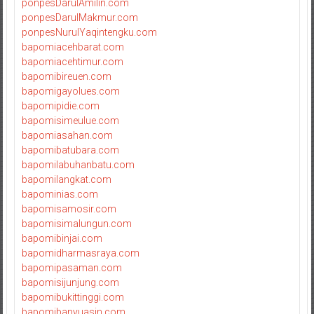
ponpesDarulAmilin.com
ponpesDarulMakmur.com
ponpesNurulYaqintengku.com
bapomiacehbarat.com
bapomiacehtimur.com
bapomibireuen.com
bapomigayolues.com
bapomipidie.com
bapomisimeulue.com
bapomiasahan.com
bapomibatubara.com
bapomilabuhanbatu.com
bapomilangkat.com
bapominias.com
bapomisamosir.com
bapomisimalungun.com
bapomibinjai.com
bapomidharmasraya.com
bapomipasaman.com
bapomisijunjung.com
bapomibukittinggi.com
bapomibanyuasin.com