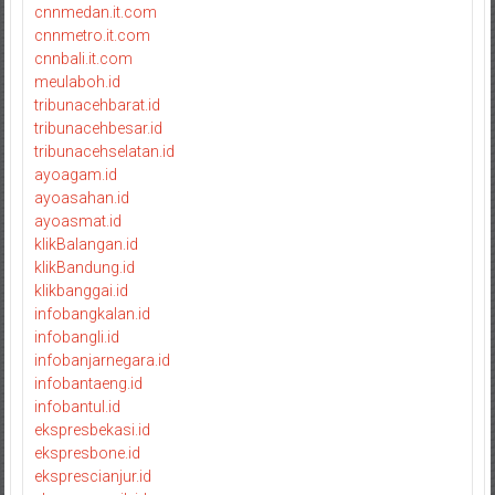
cnnmedan.it.com
cnnmetro.it.com
cnnbali.it.com
meulaboh.id
tribunacehbarat.id
tribunacehbesar.id
tribunacehselatan.id
ayoagam.id
ayoasahan.id
ayoasmat.id
klikBalangan.id
klikBandung.id
klikbanggai.id
infobangkalan.id
infobangli.id
infobanjarnegara.id
infobantaeng.id
infobantul.id
ekspresbekasi.id
ekspresbone.id
eksprescianjur.id