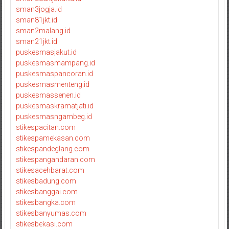
sman3jogja.id
sman81jkt.id
sman2malang.id
sman21jkt.id
puskesmasjakut.id
puskesmasmampang.id
puskesmaspancoran.id
puskesmasmenteng.id
puskesmassenen.id
puskesmaskramatjati.id
puskesmasngambeg.id
stikespacitan.com
stikespamekasan.com
stikespandeglang.com
stikespangandaran.com
stikesacehbarat.com
stikesbadung.com
stikesbanggai.com
stikesbangka.com
stikesbanyumas.com
stikesbekasi.com