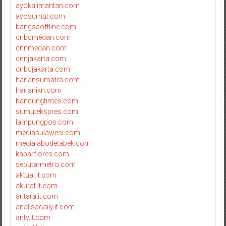
ayokalimantan.com
ayosumut.com
bangsaoffline.com
cnbcmedan.com
cnnmedan.com
cnnjakarta.com
cnbcjakarta.com
hariansumatra.com
harianikn.com
bandungtimes.com
sumutekspres.com
lampungpos.com
mediasulawesi.com
mediajabodetabek.com
kabarflores.com
seputarmetro.com
aktual.it.com
akurat.it.com
antara.it.com
analisadaily.it.com
antv.it.com