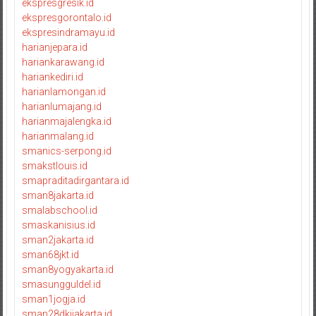
ekspresgresik.id
ekspresgorontalo.id
ekspresindramayu.id
harianjepara.id
hariankarawang.id
hariankediri.id
harianlamongan.id
harianlumajang.id
harianmajalengka.id
harianmalang.id
smanics-serpong.id
smakstlouis.id
smapraditadirgantara.id
sman8jakarta.id
smalabschool.id
smaskanisius.id
sman2jakarta.id
sman68jkt.id
sman8yogyakarta.id
smasungguldel.id
sman1jogja.id
sman28dkijakarta.id