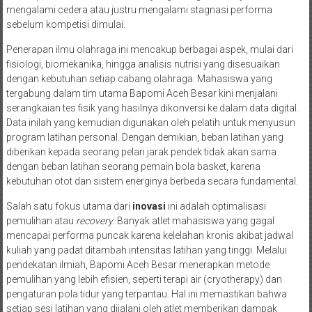
mengalami cedera atau justru mengalami stagnasi performa
sebelum kompetisi dimulai.
Penerapan ilmu olahraga ini mencakup berbagai aspek, mulai dari
fisiologi, biomekanika, hingga analisis nutrisi yang disesuaikan
dengan kebutuhan setiap cabang olahraga. Mahasiswa yang
tergabung dalam tim utama Bapomi Aceh Besar kini menjalani
serangkaian tes fisik yang hasilnya dikonversi ke dalam data digital.
Data inilah yang kemudian digunakan oleh pelatih untuk menyusun
program latihan personal. Dengan demikian, beban latihan yang
diberikan kepada seorang pelari jarak pendek tidak akan sama
dengan beban latihan seorang pemain bola basket, karena
kebutuhan otot dan sistem energinya berbeda secara fundamental.
Salah satu fokus utama dari
inovasi
ini adalah optimalisasi
pemulihan atau
recovery
. Banyak atlet mahasiswa yang gagal
mencapai performa puncak karena kelelahan kronis akibat jadwal
kuliah yang padat ditambah intensitas latihan yang tinggi. Melalui
pendekatan ilmiah, Bapomi Aceh Besar menerapkan metode
pemulihan yang lebih efisien, seperti terapi air (cryotherapy) dan
pengaturan pola tidur yang terpantau. Hal ini memastikan bahwa
setiap sesi latihan yang dijalani oleh atlet memberikan dampak