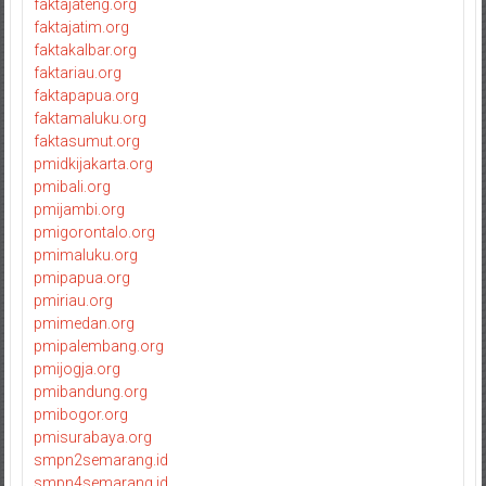
faktajateng.org
faktajatim.org
faktakalbar.org
faktariau.org
faktapapua.org
faktamaluku.org
faktasumut.org
pmidkijakarta.org
pmibali.org
pmijambi.org
pmigorontalo.org
pmimaluku.org
pmipapua.org
pmiriau.org
pmimedan.org
pmipalembang.org
pmijogja.org
pmibandung.org
pmibogor.org
pmisurabaya.org
smpn2semarang.id
smpn4semarang.id