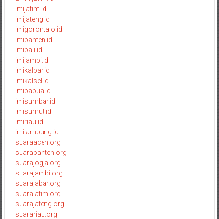
imijatim.id
imijateng.id
imigorontalo.id
imibanten.id
imibali.id
imijambi.id
imikalbar.id
imikalsel.id
imipapua.id
imisumbar.id
imisumut.id
imiriau.id
imilampung.id
suaraaceh.org
suarabanten.org
suarajogja.org
suarajambi.org
suarajabar.org
suarajatim.org
suarajateng.org
suarariau.org