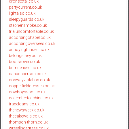
dronetotal.co.uk
partycurrent.co.uk
lightalso.co.uk
sleepyguards.co.uk
stephensmoke.co.uk
trialuncomfortable.co.uk
accordingchapel.co.uk
accordingoversees.co.uk
annoyingfunded.co.uk
belongsthey.co.uk
bootsrover.co.uk
burndeniers.co.uk
canadaperson.co.uk
conwayviolation.co.uk
copperfielddresses.co.uk
cowboysspot.co.uk
decemberteaching.co.uk
traceloans.co.uk
thenewsweek.co.uk
thecakewala.co.uk
thomson-thorn.co.uk
wrestlingagrees.co.uk