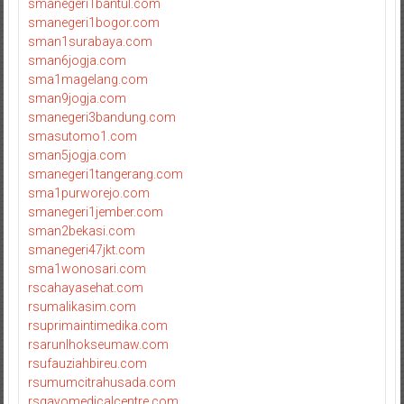
smanegeri1bantul.com
smanegeri1bogor.com
sman1surabaya.com
sman6jogja.com
sma1magelang.com
sman9jogja.com
smanegeri3bandung.com
smasutomo1.com
sman5jogja.com
smanegeri1tangerang.com
sma1purworejo.com
smanegeri1jember.com
sman2bekasi.com
smanegeri47jkt.com
sma1wonosari.com
rscahayasehat.com
rsumalikasim.com
rsuprimaintimedika.com
rsarunlhokseumaw.com
rsufauziahbireu.com
rsumumcitrahusada.com
rsgayomedicalcentre.com