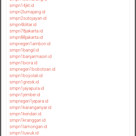
smpn14jkt.id
smpn2lumajang.id
smpn2sutojayan.id
smpn4blitar.id
smpn78jakarta.id
smpn88jakarta.id
smpnegeri1ambon.id
smpn1bangil.id
smpn1banjarmasin.id
smpn1biora.id
smpnegeri1bobotsari.id
smpn1boyolali.id
smpn1gresik.id
smpn1jayapura.id
smpn1jember.id
smpnegeri1jepara.id
smpn1karanganyar.id
smpn1kendari.id
smpn1kranggan.id
smpn1lamongan.id
smpn1luwuk.id