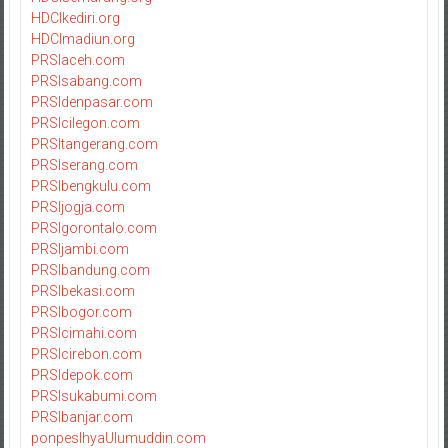
HDCIkediri.org
HDCImadiun.org
PRSIaceh.com
PRSIsabang.com
PRSIdenpasar.com
PRSIcilegon.com
PRSItangerang.com
PRSIserang.com
PRSIbengkulu.com
PRSIjogja.com
PRSIgorontalo.com
PRSIjambi.com
PRSIbandung.com
PRSIbekasi.com
PRSIbogor.com
PRSIcimahi.com
PRSIcirebon.com
PRSIdepok.com
PRSIsukabumi.com
PRSIbanjar.com
ponpesIhyaUlumuddin.com