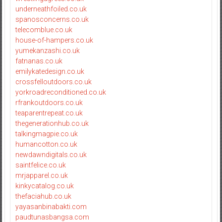
underneathfoiled.co.uk
spanosconcerns.co.uk
telecomblue.co.uk
house-of-hampers.co.uk
yumekanzashi.co.uk
fatnanas.co.uk
emilykatedesign.co.uk
crossfelloutdoors.co.uk
yorkroadreconditioned.co.uk
rfrankoutdoors.co.uk
teaparentrepeat.co.uk
thegenerationhub.co.uk
talkingmagpie.co.uk
humancotton.co.uk
newdawndigitals.co.uk
saintfelice.co.uk
mrjapparel.co.uk
kinkycatalog.co.uk
thefaciahub.co.uk
yayasanbinabakti.com
paudtunasbangsa.com