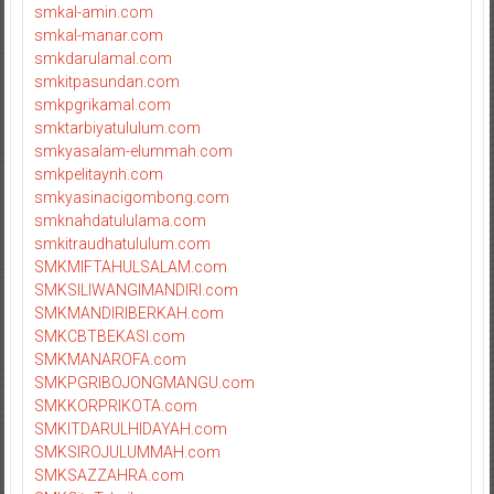
smkal-amin.com
smkal-manar.com
smkdarulamal.com
smkitpasundan.com
smkpgrikamal.com
smktarbiyatululum.com
smkyasalam-elummah.com
smkpelitaynh.com
smkyasinacigombong.com
smknahdatululama.com
smkitraudhatululum.com
SMKMIFTAHULSALAM.com
SMKSILIWANGIMANDIRI.com
SMKMANDIRIBERKAH.com
SMKCBTBEKASI.com
SMKMANAROFA.com
SMKPGRIBOJONGMANGU.com
SMKKORPRIKOTA.com
SMKITDARULHIDAYAH.com
SMKSIROJULUMMAH.com
SMKSAZZAHRA.com