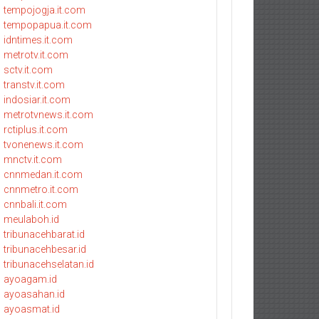
tempojogja.it.com
tempopapua.it.com
idntimes.it.com
metrotv.it.com
sctv.it.com
transtv.it.com
indosiar.it.com
metrotvnews.it.com
rctiplus.it.com
tvonenews.it.com
mnctv.it.com
cnnmedan.it.com
cnnmetro.it.com
cnnbali.it.com
meulaboh.id
tribunacehbarat.id
tribunacehbesar.id
tribunacehselatan.id
ayoagam.id
ayoasahan.id
ayoasmat.id