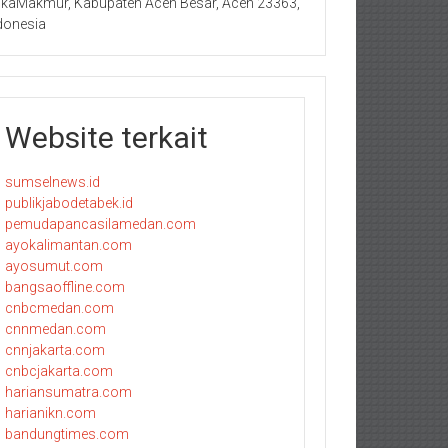
kaMakmur, Kabupaten Aceh Besar, Aceh 23363,
donesia
Website terkait
sumselnews.id
publikjabodetabek.id
pemudapancasilamedan.com
ayokalimantan.com
ayosumut.com
bangsaoffline.com
cnbcmedan.com
cnnmedan.com
cnnjakarta.com
cnbcjakarta.com
hariansumatra.com
harianikn.com
bandungtimes.com