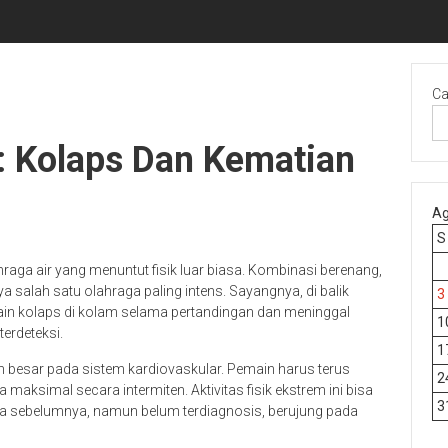
Ca
: Kolaps Dan Kematian
Ag
S
raga air yang menuntut fisik luar biasa. Kombinasi berenang,
a salah satu olahraga paling intens. Sayangnya, di balik
3
in kolaps di kolam selama pertandingan dan meninggal
1
terdeteksi.
1
esar pada sistem kardiovaskular. Pemain harus terus
2
aksimal secara intermiten. Aktivitas fisik ekstrem ini bisa
3
da sebelumnya, namun belum terdiagnosis, berujung pada