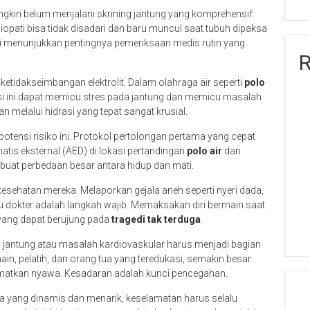
mungkin belum menjalani skrining jantung yang komprehensif.
iopati bisa tidak disadari dan baru muncul saat tubuh dipaksa
Ini menunjukkan pentingnya pemeriksaan medis rutin yang
R
 ketidakseimbangan elektrolit. Dalam olahraga air seperti
polo
isi ini dapat memicu stres pada jantung dan memicu masalah
 melalui hidrasi yang tepat sangat krusial.
potensi risiko ini. Protokol pertolongan pertama yang cepat
matis eksternal (AED) di lokasi pertandingan
polo air
dan
uat perbedaan besar antara hidup dan mati.
esehatan mereka. Melaporkan gejala aneh seperti nyeri dada,
au dokter adalah langkah wajib. Memaksakan diri bermain saat
yang dapat berujung pada
tragedi tak terduga
.
 jantung atau masalah kardiovaskular harus menjadi bagian
in, pelatih, dan orang tua yang teredukasi, semakin besar
amatkan nyawa. Kesadaran adalah kunci pencegahan.
a yang dinamis dan menarik, keselamatan harus selalu