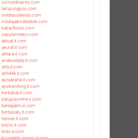
sumutekspres.com
lampungpos.com
mediasulawesi.com
mediajabodetabek.com
kabarflores.com
seputarmetro.com
aktual.it.com
akurat.it.com
antara.it.com
analisadaily.it.com
antv.it.com
antvklik.it.com
ayojakarta.it.com
ayobandung.it.com
beritabali.it.com
bangsaonline.it.com
beritajatim.it.com
beritasatu.it.com
bernas.it.com
bisnis.it.com
brilio.it.com