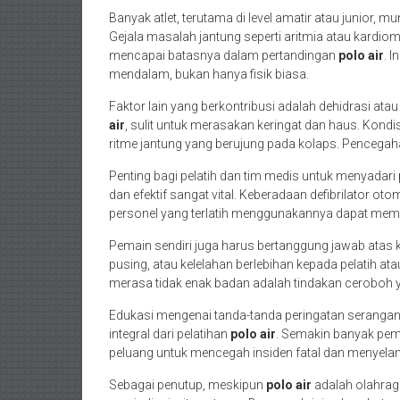
Banyak atlet, terutama di level amatir atau junior, 
Gejala masalah jantung seperti aritmia atau kardiom
mencapai batasnya dalam pertandingan
polo air
. 
mendalam, bukan hanya fisik biasa.
Faktor lain yang berkontribusi adalah dehidrasi atau
air
, sulit untuk merasakan keringat dan haus. Kond
ritme jantung yang berujung pada kolaps. Pencegahan
Penting bagi pelatih dan tim medis untuk menyadari 
dan efektif sangat vital. Keberadaan defibrilator oto
personel yang terlatih menggunakannya dapat memb
Pemain sendiri juga harus bertanggung jawab atas k
pusing, atau kelelahan berlebihan kepada pelatih at
merasa tidak enak badan adalah tindakan ceroboh 
Edukasi mengenai tanda-tanda peringatan serangan
integral dari pelatihan
polo air
. Semakin banyak pema
peluang untuk mencegah insiden fatal dan menyel
Sebagai penutup, meskipun
polo air
adalah olahrag