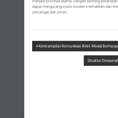
menjadi prioritas utama. Dengan skrining kesehatan 
dapat mengurangi risiko insiden mematikan dan mem
semangat dan aman.
Navigasi
Keterampilan Komunikasi Atlet: Modal Berharga 
pos
Struktur Division