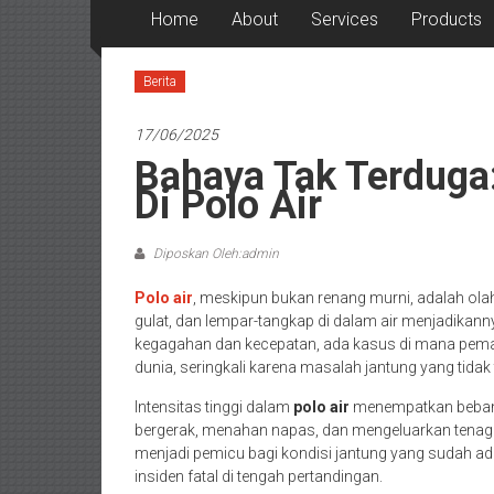
Home
About
Services
Products
Berita
17/06/2025
Bahaya Tak Terduga
Di Polo Air
Diposkan Oleh:admin
Polo air
, meskipun bukan renang murni, adalah olah
gulat, dan lempar-tangkap di dalam air menjadikanny
kegagahan dan kecepatan, ada kasus di mana pema
dunia, seringkali karena masalah jantung yang tidak 
Intensitas tinggi dalam
polo air
menempatkan beban b
bergerak, menahan napas, dan mengeluarkan tenaga m
menjadi pemicu bagi kondisi jantung yang sudah a
insiden fatal di tengah pertandingan.