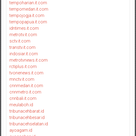
tempoharian.it.com
tempomedan.it.com
tempojogja.it.com
tempopapua.it.com
idntimes.it.com
metrotv.it.com
sctv.it.com
transtv.it.com
indosiar.it.com
metrotvnews.it.com
rctiplus.it.com
tvonenews.it.com
mnctv.it.com
cnnmedan.it.com
cnnmetro.it.com
cnnbali.it.com
meulaboh.id
tribunacehbarat.id
tribunacehbesar.id
tribunacehselatan.id
ayoagam.id