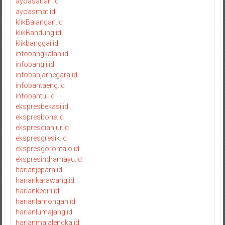
ayoasahan.id
ayoasmat.id
klikBalangan.id
klikBandung.id
klikbanggai.id
infobangkalan.id
infobangli.id
infobanjarnegara.id
infobantaeng.id
infobantul.id
ekspresbekasi.id
ekspresbone.id
eksprescianjur.id
ekspresgresik.id
ekspresgorontalo.id
ekspresindramayu.id
harianjepara.id
hariankarawang.id
hariankediri.id
harianlamongan.id
harianlumajang.id
harianmajalengka.id