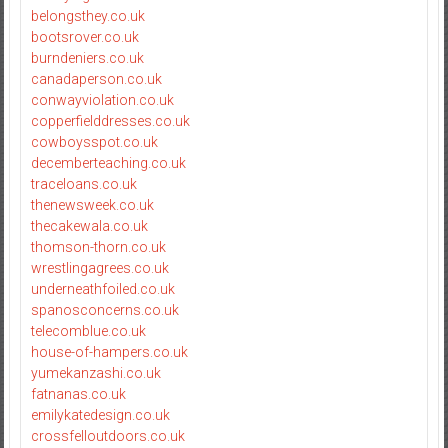
belongsthey.co.uk
bootsrover.co.uk
burndeniers.co.uk
canadaperson.co.uk
conwayviolation.co.uk
copperfielddresses.co.uk
cowboysspot.co.uk
decemberteaching.co.uk
traceloans.co.uk
thenewsweek.co.uk
thecakewala.co.uk
thomson-thorn.co.uk
wrestlingagrees.co.uk
underneathfoiled.co.uk
spanosconcerns.co.uk
telecomblue.co.uk
house-of-hampers.co.uk
yumekanzashi.co.uk
fatnanas.co.uk
emilykatedesign.co.uk
crossfelloutdoors.co.uk