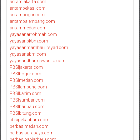
antamjakarta.com
antambekasi.com
antambogor.com
antampalembang.com
antammedan.com
yayasanarrohmah.com
yayasanpkbm.com
yayasanmambaulirsyad.com
yayasanabm.com
yayasandharmawanita.com
PBSIjakarta.com
PBSIbogor.com
PBSImedan.com
PBSIlampung.com
PBSIkaltim.com
PBSIsumbar.com
PBSIbaubau.com
PBSIbitung.com
pbsipekanbaru.com
perbasimedan.com
perbasisurabaya.com
perbasibanjarbaru.com