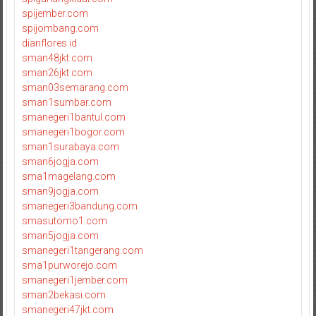
spijember.com
spijombang.com
dianflores.id
sman48jkt.com
sman26jkt.com
sman03semarang.com
sman1sumbar.com
smanegeri1bantul.com
smanegeri1bogor.com
sman1surabaya.com
sman6jogja.com
sma1magelang.com
sman9jogja.com
smanegeri3bandung.com
smasutomo1.com
sman5jogja.com
smanegeri1tangerang.com
sma1purworejo.com
smanegeri1jember.com
sman2bekasi.com
smanegeri47jkt.com