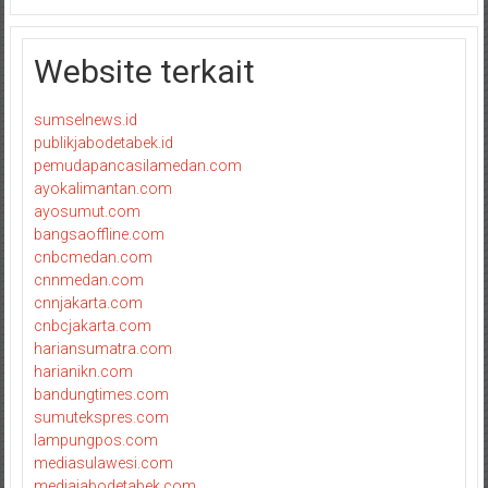
Website terkait
sumselnews.id
publikjabodetabek.id
pemudapancasilamedan.com
ayokalimantan.com
ayosumut.com
bangsaoffline.com
cnbcmedan.com
cnnmedan.com
cnnjakarta.com
cnbcjakarta.com
hariansumatra.com
harianikn.com
bandungtimes.com
sumutekspres.com
lampungpos.com
mediasulawesi.com
mediajabodetabek.com