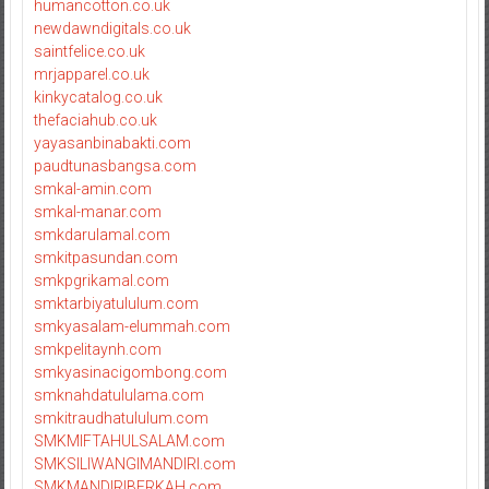
humancotton.co.uk
newdawndigitals.co.uk
saintfelice.co.uk
mrjapparel.co.uk
kinkycatalog.co.uk
thefaciahub.co.uk
yayasanbinabakti.com
paudtunasbangsa.com
smkal-amin.com
smkal-manar.com
smkdarulamal.com
smkitpasundan.com
smkpgrikamal.com
smktarbiyatululum.com
smkyasalam-elummah.com
smkpelitaynh.com
smkyasinacigombong.com
smknahdatululama.com
smkitraudhatululum.com
SMKMIFTAHULSALAM.com
SMKSILIWANGIMANDIRI.com
SMKMANDIRIBERKAH.com