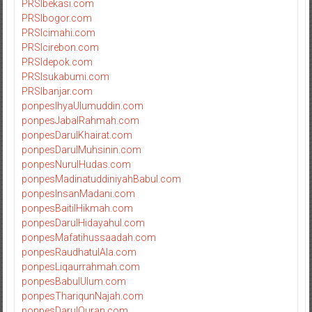
PRSIbekasi.com
PRSIbogor.com
PRSIcimahi.com
PRSIcirebon.com
PRSIdepok.com
PRSIsukabumi.com
PRSIbanjar.com
ponpesIhyaUlumuddin.com
ponpesJabalRahmah.com
ponpesDarulKhairat.com
ponpesDarulMuhsinin.com
ponpesNurulHudas.com
ponpesMadinatuddiniyahBabul.com
ponpesInsanMadani.com
ponpesBaitilHikmah.com
ponpesDarulHidayahul.com
ponpesMafatihussaadah.com
ponpesRaudhatulAla.com
ponpesLiqaurrahmah.com
ponpesBabulUlum.com
ponpesThariqunNajah.com
ponpesDarulQuran.com