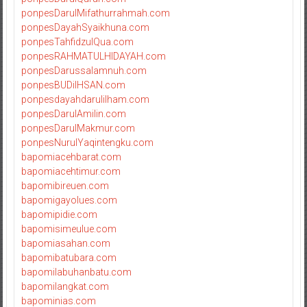
ponpesDarulMifathurrahmah.com
ponpesDayahSyaikhuna.com
ponpesTahfidzulQua.com
ponpesRAHMATULHIDAYAH.com
ponpesDarussalamnuh.com
ponpesBUDiIHSAN.com
ponpesdayahdarulilham.com
ponpesDarulAmilin.com
ponpesDarulMakmur.com
ponpesNurulYaqintengku.com
bapomiacehbarat.com
bapomiacehtimur.com
bapomibireuen.com
bapomigayolues.com
bapomipidie.com
bapomisimeulue.com
bapomiasahan.com
bapomibatubara.com
bapomilabuhanbatu.com
bapomilangkat.com
bapominias.com