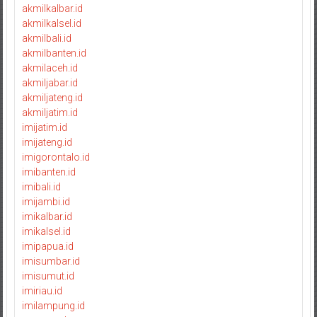
akmilkalbar.id
akmilkalsel.id
akmilbali.id
akmilbanten.id
akmilaceh.id
akmiljabar.id
akmiljateng.id
akmiljatim.id
imijatim.id
imijateng.id
imigorontalo.id
imibanten.id
imibali.id
imijambi.id
imikalbar.id
imikalsel.id
imipapua.id
imisumbar.id
imisumut.id
imiriau.id
imilampung.id