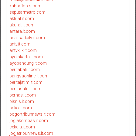
kabarflores.com
seputarmetro.com
aktual.it.com
akurat.it.com
antara.it.com
analisadaily.it.com
antv.it.com
antvklik.it.com
ayojakarta.it.com
ayobandung.it.com
beritabali.it.com
bangsaonline.it.com
beritajatim.it.com
beritasatu.it.com
bernas.it.com
bisnis.it.com
brilio.it.com
bogortribunnews.it.com
jogjakompas.it.com
cekaja.it.com
jogjatribunnews.it.com