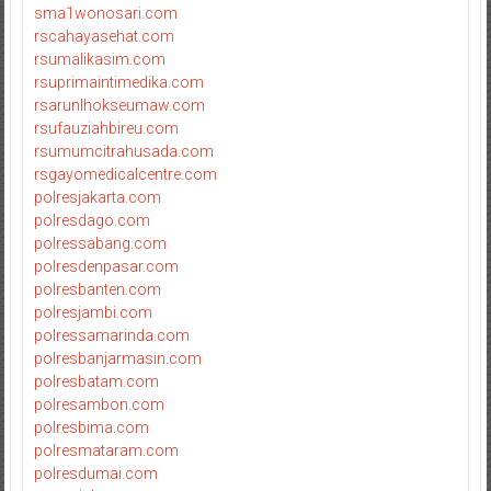
sma1wonosari.com
rscahayasehat.com
rsumalikasim.com
rsuprimaintimedika.com
rsarunlhokseumaw.com
rsufauziahbireu.com
rsumumcitrahusada.com
rsgayomedicalcentre.com
polresjakarta.com
polresdago.com
polressabang.com
polresdenpasar.com
polresbanten.com
polresjambi.com
polressamarinda.com
polresbanjarmasin.com
polresbatam.com
polresambon.com
polresbima.com
polresmataram.com
polresdumai.com