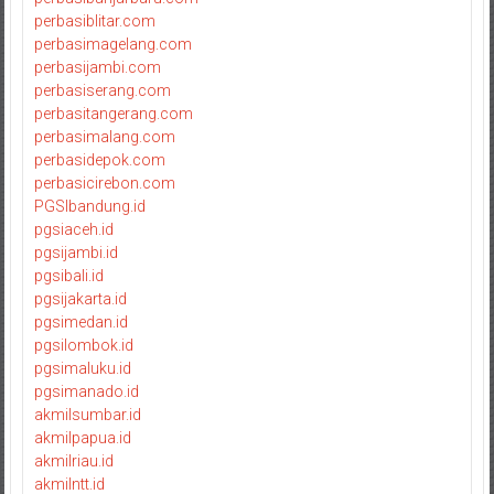
perbasiblitar.com
perbasimagelang.com
perbasijambi.com
perbasiserang.com
perbasitangerang.com
perbasimalang.com
perbasidepok.com
perbasicirebon.com
PGSIbandung.id
pgsiaceh.id
pgsijambi.id
pgsibali.id
pgsijakarta.id
pgsimedan.id
pgsilombok.id
pgsimaluku.id
pgsimanado.id
akmilsumbar.id
akmilpapua.id
akmilriau.id
akmilntt.id