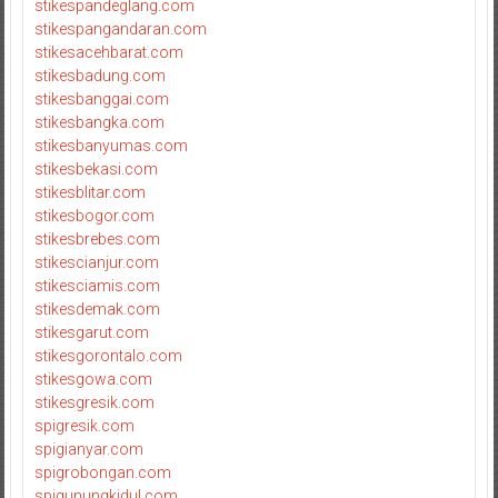
stikespandeglang.com
stikespangandaran.com
stikesacehbarat.com
stikesbadung.com
stikesbanggai.com
stikesbangka.com
stikesbanyumas.com
stikesbekasi.com
stikesblitar.com
stikesbogor.com
stikesbrebes.com
stikescianjur.com
stikesciamis.com
stikesdemak.com
stikesgarut.com
stikesgorontalo.com
stikesgowa.com
stikesgresik.com
spigresik.com
spigianyar.com
spigrobongan.com
spigunungkidul.com