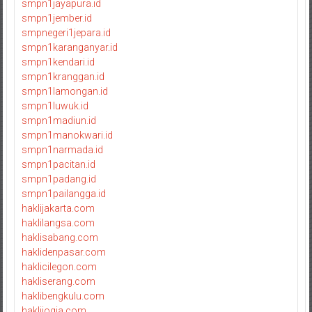
smpn1jayapura.id
smpn1jember.id
smpnegeri1jepara.id
smpn1karanganyar.id
smpn1kendari.id
smpn1kranggan.id
smpn1lamongan.id
smpn1luwuk.id
smpn1madiun.id
smpn1manokwari.id
smpn1narmada.id
smpn1pacitan.id
smpn1padang.id
smpn1pailangga.id
haklijakarta.com
haklilangsa.com
haklisabang.com
haklidenpasar.com
haklicilegon.com
hakliserang.com
haklibengkulu.com
haklijogja.com