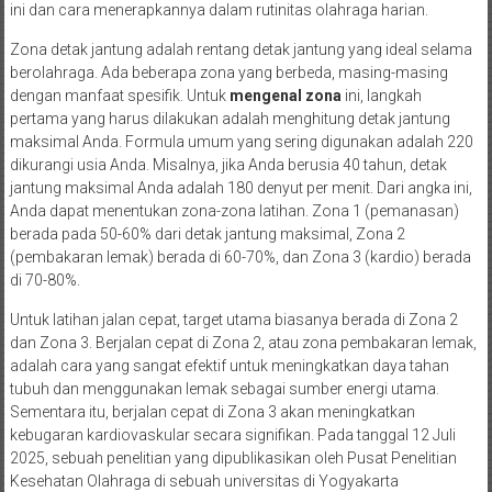
ini dan cara menerapkannya dalam rutinitas olahraga harian.
Zona detak jantung adalah rentang detak jantung yang ideal selama
berolahraga. Ada beberapa zona yang berbeda, masing-masing
dengan manfaat spesifik. Untuk
mengenal zona
ini, langkah
pertama yang harus dilakukan adalah menghitung detak jantung
maksimal Anda. Formula umum yang sering digunakan adalah 220
dikurangi usia Anda. Misalnya, jika Anda berusia 40 tahun, detak
jantung maksimal Anda adalah 180 denyut per menit. Dari angka ini,
Anda dapat menentukan zona-zona latihan. Zona 1 (pemanasan)
berada pada 50-60% dari detak jantung maksimal, Zona 2
(pembakaran lemak) berada di 60-70%, dan Zona 3 (kardio) berada
di 70-80%.
Untuk latihan jalan cepat, target utama biasanya berada di Zona 2
dan Zona 3. Berjalan cepat di Zona 2, atau zona pembakaran lemak,
adalah cara yang sangat efektif untuk meningkatkan daya tahan
tubuh dan menggunakan lemak sebagai sumber energi utama.
Sementara itu, berjalan cepat di Zona 3 akan meningkatkan
kebugaran kardiovaskular secara signifikan. Pada tanggal 12 Juli
2025, sebuah penelitian yang dipublikasikan oleh Pusat Penelitian
Kesehatan Olahraga di sebuah universitas di Yogyakarta