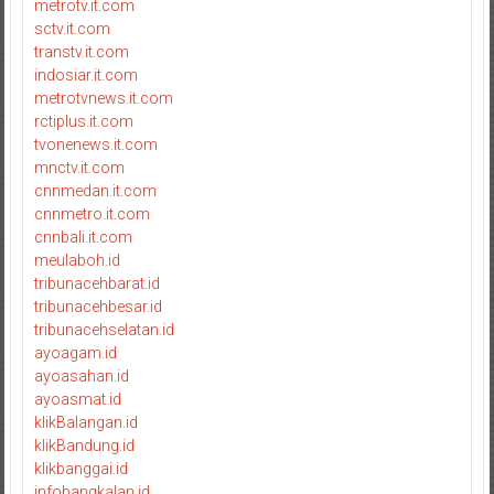
metrotv.it.com
sctv.it.com
transtv.it.com
indosiar.it.com
metrotvnews.it.com
rctiplus.it.com
tvonenews.it.com
mnctv.it.com
cnnmedan.it.com
cnnmetro.it.com
cnnbali.it.com
meulaboh.id
tribunacehbarat.id
tribunacehbesar.id
tribunacehselatan.id
ayoagam.id
ayoasahan.id
ayoasmat.id
klikBalangan.id
klikBandung.id
klikbanggai.id
infobangkalan.id