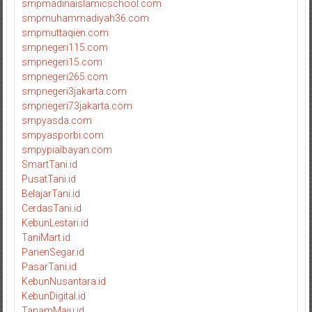
smpmadinaislamicschool.com
smpmuhammadiyah36.com
smpmuttaqien.com
smpnegeri115.com
smpnegeri15.com
smpnegeri265.com
smpnegeri3jakarta.com
smpnegeri73jakarta.com
smpyasda.com
smpyasporbi.com
smpypialbayan.com
SmartTani.id
PusatTani.id
BelajarTani.id
CerdasTani.id
KebunLestari.id
TaniMart.id
PanenSegar.id
PasarTani.id
KebunNusantara.id
KebunDigital.id
TanamMaju.id