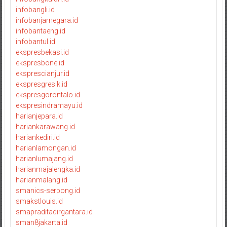
infobangli.id
infobanjarnegara.id
infobantaeng.id
infobantul.id
ekspresbekasi.id
ekspresbone.id
eksprescianjur.id
ekspresgresik.id
ekspresgorontalo.id
ekspresindramayu.id
harianjepara.id
hariankarawang.id
hariankediri.id
harianlamongan.id
harianlumajang.id
harianmajalengka.id
harianmalang.id
smanics-serpong.id
smakstlouis.id
smapraditadirgantara.id
sman8jakarta.id