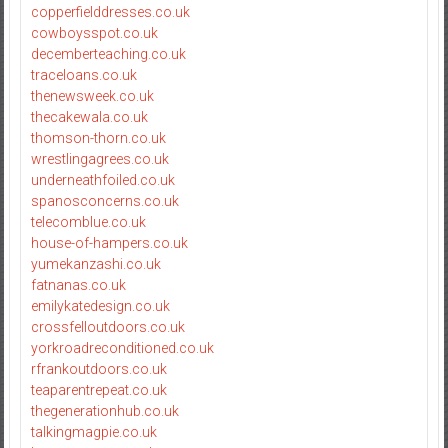
copperfielddresses.co.uk
cowboysspot.co.uk
decemberteaching.co.uk
traceloans.co.uk
thenewsweek.co.uk
thecakewala.co.uk
thomson-thorn.co.uk
wrestlingagrees.co.uk
underneathfoiled.co.uk
spanosconcerns.co.uk
telecomblue.co.uk
house-of-hampers.co.uk
yumekanzashi.co.uk
fatnanas.co.uk
emilykatedesign.co.uk
crossfelloutdoors.co.uk
yorkroadreconditioned.co.uk
rfrankoutdoors.co.uk
teaparentrepeat.co.uk
thegenerationhub.co.uk
talkingmagpie.co.uk