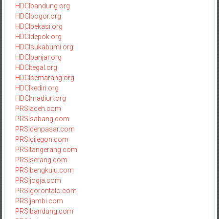
HDCIbandung.org
HDCIbogor.org
HDCIbekasi.org
HDCIdepok.org
HDCIsukabumi.org
HDCIbanjar.org
HDCItegal.org
HDCIsemarang.org
HDCIkediri.org
HDCImadiun.org
PRSIaceh.com
PRSIsabang.com
PRSIdenpasar.com
PRSIcilegon.com
PRSItangerang.com
PRSIserang.com
PRSIbengkulu.com
PRSIjogja.com
PRSIgorontalo.com
PRSIjambi.com
PRSIbandung.com