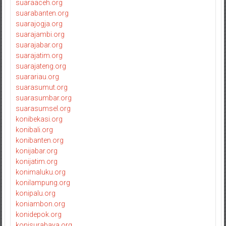
suaraaceh.org
suarabanten.org
suarajogja.org
suarajambi.org
suarajabar.org
suarajatim.org
suarajateng.org
suarariau.org
suarasumut.org
suarasumbar.org
suarasumsel.org
konibekasi.org
konibali.org
konibanten.org
konijabar.org
konijatim.org
konimaluku.org
konilampung.org
konipalu.org
koniambon.org
konidepok.org
konisurabaya.org