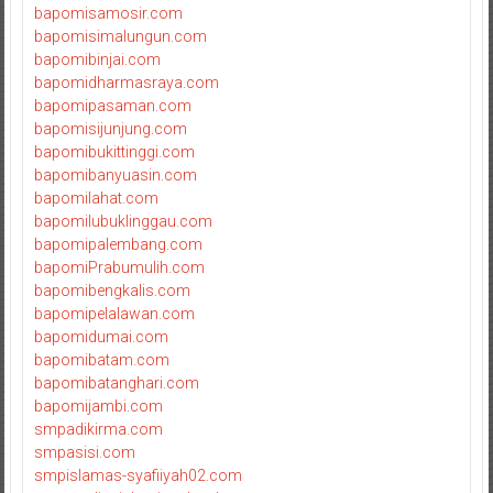
bapomisamosir.com
bapomisimalungun.com
bapomibinjai.com
bapomidharmasraya.com
bapomipasaman.com
bapomisijunjung.com
bapomibukittinggi.com
bapomibanyuasin.com
bapomilahat.com
bapomilubuklinggau.com
bapomipalembang.com
bapomiPrabumulih.com
bapomibengkalis.com
bapomipelalawan.com
bapomidumai.com
bapomibatam.com
bapomibatanghari.com
bapomijambi.com
smpadikirma.com
smpasisi.com
smpislamas-syafiiyah02.com