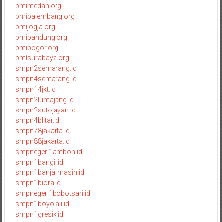
pmimedan.org
pmipalembang.org
pmijogja.org
pmibandung.org
pmibogor.org
pmisurabaya.org
smpn2semarang.id
smpn4semarang.id
smpn14jkt.id
smpn2lumajang.id
smpn2sutojayan.id
smpn4blitar.id
smpn78jakarta.id
smpn88jakarta.id
smpnegeri1ambon.id
smpn1bangil.id
smpn1banjarmasin.id
smpn1biora.id
smpnegeri1bobotsari.id
smpn1boyolali.id
smpn1gresik.id