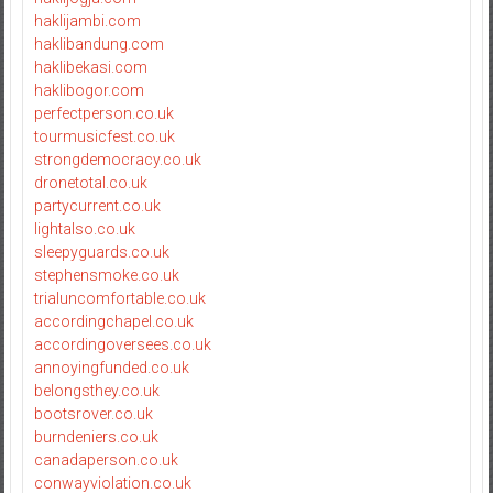
haklijambi.com
haklibandung.com
haklibekasi.com
haklibogor.com
perfectperson.co.uk
tourmusicfest.co.uk
strongdemocracy.co.uk
dronetotal.co.uk
partycurrent.co.uk
lightalso.co.uk
sleepyguards.co.uk
stephensmoke.co.uk
trialuncomfortable.co.uk
accordingchapel.co.uk
accordingoversees.co.uk
annoyingfunded.co.uk
belongsthey.co.uk
bootsrover.co.uk
burndeniers.co.uk
canadaperson.co.uk
conwayviolation.co.uk