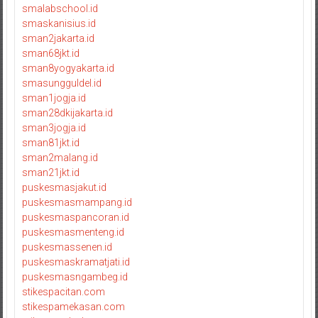
smalabschool.id
smaskanisius.id
sman2jakarta.id
sman68jkt.id
sman8yogyakarta.id
smasungguldel.id
sman1jogja.id
sman28dkijakarta.id
sman3jogja.id
sman81jkt.id
sman2malang.id
sman21jkt.id
puskesmasjakut.id
puskesmasmampang.id
puskesmaspancoran.id
puskesmasmenteng.id
puskesmassenen.id
puskesmaskramatjati.id
puskesmasngambeg.id
stikespacitan.com
stikespamekasan.com