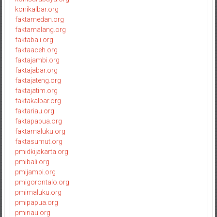
konikalbar.org
faktamedan.org
faktamalang.org
faktabali.org
faktaaceh.org
faktajambi.org
faktajabar.org
faktajateng.org
faktajatim.org
faktakalbar.org
faktariau.org
faktapapua.org
faktamaluku.org
faktasumut.org
pmidkijakarta.org
pmibali.org
pmijambi.org
pmigorontalo.org
pmimaluku.org
pmipapua.org
pmiriau.org