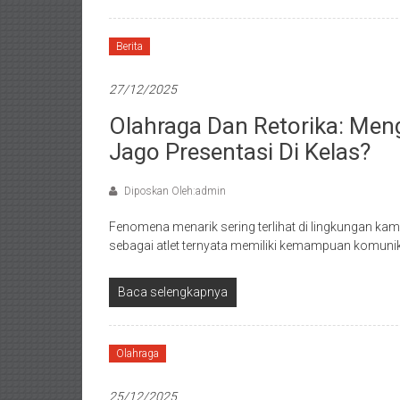
Berita
27/12/2025
Olahraga Dan Retorika: Men
Jago Presentasi Di Kelas?
Diposkan Oleh:admin
Fenomena menarik sering terlihat di lingkungan ka
sebagai atlet ternyata memiliki kemampuan komunik
Baca selengkapnya
Olahraga
25/12/2025