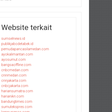
Website terkait
sumselnews.id
publikjabodetabek.id
pemudapancasilamedan.com
ayokalimantan.com
ayosumut.com
bangsaoffline.com
cnbcmedan.com
cnnmedan.com
cnnjakarta.com
cnbcjakarta.com
hariansumatra.com
harianikn.com
bandungtimes.com
sumutekspres.com