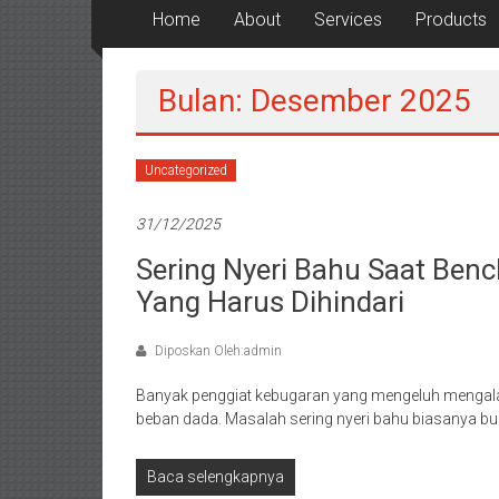
Home
About
Services
Products
Bulan: Desember 2025
Uncategorized
31/12/2025
Sering Nyeri Bahu Saat Benc
Yang Harus Dihindari
Diposkan Oleh:admin
Banyak penggiat kebugaran yang mengeluh mengala
beban dada. Masalah sering nyeri bahu biasanya b
Baca selengkapnya