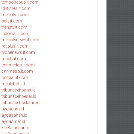
tempopapua.it.com
idntimes.it.com
metrotv.it.com
sctv.it.com
transtv.it.com
indosiar.it.com
metrotvnews.it.com
rctiplus.it.com
tvonenews.it.com
mnctv.it.com
cnnmedan.it.com
cnnmetro.it.com
cnnbali.it.com
meulaboh.id
tribunacehbarat.id
tribunacehbesar.id
tribunacehselatan.id
ayoagam.id
ayoasahan.id
ayoasmat.id
klikBalangan.id