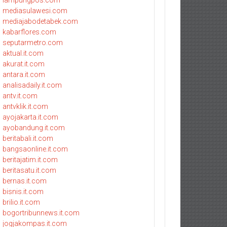
lampungpos.com
mediasulawesi.com
mediajabodetabek.com
kabarflores.com
seputarmetro.com
aktual.it.com
akurat.it.com
antara.it.com
analisadaily.it.com
antv.it.com
antvklik.it.com
ayojakarta.it.com
ayobandung.it.com
beritabali.it.com
bangsaonline.it.com
beritajatim.it.com
beritasatu.it.com
bernas.it.com
bisnis.it.com
brilio.it.com
bogortribunnews.it.com
jogjakompas.it.com