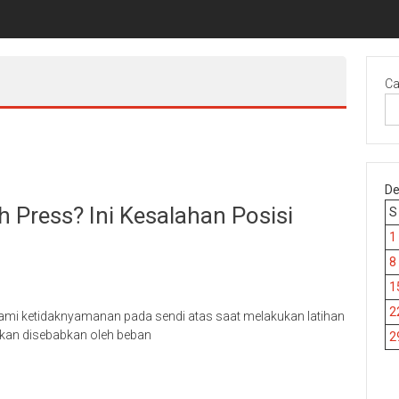
Ca
De
h Press? Ini Kesalahan Posisi
S
1
8
1
2
mi ketidaknyamanan pada sendi atas saat melakukan latihan
ukan disebabkan oleh beban
2